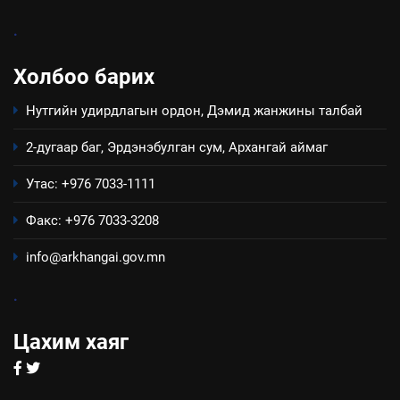
ИЛ ТОД БАЙДАЛ
.
8
Холбоо барих
Мэдээлэл хариуцагчийн
явуулж байгаа үйл ажиллагаа,
Нутгийн удирдлагын ордон, Дэмид жанжины талбай
үйлдвэрлэл, үйлчилгээ,
ИЛ ТОД БАЙДАЛ
ашиглаж байгаа техник,
2-дугаар баг, Эрдэнэбулган сум, Архангай аймаг
технологийн хүн, мал, амьтны
Утас: +976 7033-1111
эрүүл мэнд, байгаль орчинд
үзүүлэх буюу үзүүлж байгаа
Факс: +976 7033-3208
нөлөөллийн талаарх
мэдээлэл
info@arkhangai.gov.mn
.
Цахим хаяг