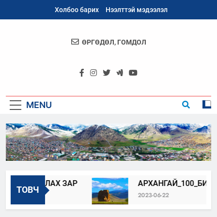
Skip
Холбоо барих
Нээлттэй мэдээлэл
to
content
ӨРГӨДӨЛ, ГОМДОЛ
Архангай
Аймаг
MENU
АЖИЛЛУУЛАХ ЗАР
АРХАНГАЙ_100_БИДНИ
ТОВЧ
2023-06-22