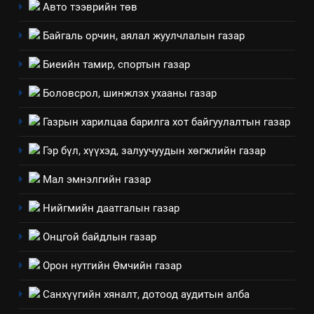
ИЛ ТОД БАЙДАЛ
Авто тээврийн төв
Байгаль орчин, аялал жуулчлалын газар
7
Үйл ажиллагаандаа мөрдөж
Биеийн тамир, спортын газар
байгаа хууль тогтоомж
Боловсрол, шинжлэх ухааны газар
ИЛ ТОД БАЙДАЛ
Газрын харилцаа барилга хот байгуулалтын газар
8
Мэдээлэл хариуцагчийн
Гэр бүл, хүүхэд, залуучуудын хөгжлийн газар
явуулж байгаа үйл ажиллагаа,
Мал эмнэлгийн газар
үйлдвэрлэл, үйлчилгээ,
ИЛ ТОД БАЙДАЛ
ашиглаж байгаа техник,
Нийгмийн даатгалын газар
технологийн хүн, мал, амьтны
1
эрүүл мэнд, байгаль орчинд
Онцгой байдлын газар
Нээлттэй засгийн түншлэл
үзүүлэх буюу үзүүлж байгаа
долоо хоног-2025
Орон нутгийн Өмчийн газар
нөлөөллийн талаарх
НЭЭЛТТЭЙ ЗАСГИЙН ТҮНШЛЭЛ
мэдээлэл
Санхүүгийн хяналт, дотоод аудитын алба