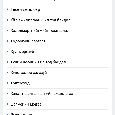
1
эрүүл мэнд, байгаль орчинд
Нээлттэй засгийн түншлэл
Төсөл хөтөлбөр
үзүүлэх буюу үзүүлж байгаа
долоо хоног-2025
нөлөөллийн талаарх
Үйл ажиллагааны ил тод байдал
НЭЭЛТТЭЙ ЗАСГИЙН ТҮНШЛЭЛ
мэдээлэл
Хөдөлмөр, нийгмийн хамгаалал
2
“БИД ИРГЭДЭЭ СОНСОЖ,
Хөдөөгийн сэргэлт
ШИЙДНЭ” ӨДРИЙГ ЗОХИОН
Хууль эрхзүй
БАЙГУУЛНА
ЗАР
ТАЗ-ЫН САЛБАР ЗӨВЛӨЛ
Хүний нөөцийн ил тод байдал
3
Хүнс, хөдөө аж ахуй
ТАЗ-ЫН САЛБАР ЗӨВЛӨЛ
Хэлтэсүүд
Хяналт шалгалтын үйл ажиллагаа
4
Цаг үеийн мэдээ
Төрийн албаны зөвлөлийн
Архангай аймаг дахь салбар
Эрүүл мэнд