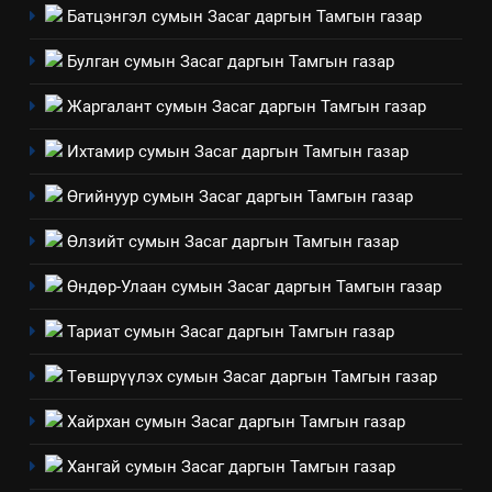
Батцэнгэл сумын Засаг даргын Тамгын газар
ТАЗ-ЫН САЛБАР ЗӨВЛӨЛ
Булган сумын Засаг даргын Тамгын газар
Жаргалант сумын Засаг даргын Тамгын газар
4
Төрийн албаны зөвлөлийн
Ихтамир сумын Засаг даргын Тамгын газар
Архангай аймаг дахь салбар
Өгийнуур сумын Засаг даргын Тамгын газар
зөвлөлийн 2025 оны үйл
ТАЗ-ЫН САЛБАР ЗӨВЛӨЛ
ажиллагааны жилийн
Өлзийт сумын Засаг даргын Тамгын газар
төлөвлөгөө
5
Өндөр-Улаан сумын Засаг даргын Тамгын газар
“Шинэтгэлээр түүчээлсэн
салбар зөвлөл” аяны хүрээнд
Тариат сумын Засаг даргын Тамгын газар
зохион байгуулах арга
ТАЗ-ЫН САЛБАР ЗӨВЛӨЛ
хэмжээний төлөвлөгөө
Төвшрүүлэх сумын Засаг даргын Тамгын газар
6
Хайрхан сумын Засаг даргын Тамгын газар
Санхүүгийн тайланд хийсэн
аудитын дүгнэлт
Хангай сумын Засаг даргын Тамгын газар