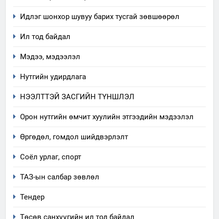
хэмжээний төлөвлөгөө
Идлэг шонхор шувуу барих тусгай зөвшөөрөл
6
Ил тод байдал
Санхүүгийн тайланд хийсэн
аудитын дүгнэлт
Мэдээ, мэдээлэл
ИЛ ТОД БАЙДАЛ
Нутгийн удирдлага
7
НЭЭЛТТЭЙ ЗАСГИЙН ТҮНШЛЭЛ
Үйл ажиллагаандаа мөрдөж
байгаа хууль тогтоомж
Орон нутгийн өмчит хуулийн этгээдийн мэдээлэл
ИЛ ТОД БАЙДАЛ
Өргөдөл, гомдол шийдвэрлэлт
8
Соёл урлаг, спорт
Мэдээлэл хариуцагчийн
ТАЗ-ын салбар зөвлөл
явуулж байгаа үйл ажиллагаа,
үйлдвэрлэл, үйлчилгээ,
ИЛ ТОД БАЙДАЛ
Тендер
ашиглаж байгаа техник,
технологийн хүн, мал, амьтны
Төсөв санхүүгийн ил тод байдал