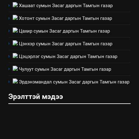
ИЛ ТОД БАЙДАЛ
Хашаат сумын Засаг даргын Тамгын газар
7
Хотонт сумын Засаг даргын Тамгын газар
Үйл ажиллагаандаа мөрдөж
Цахир сумын Засаг даргын Тамгын газар
байгаа хууль тогтоомж
ИЛ ТОД БАЙДАЛ
Цэнхэр сумын Засаг даргын Тамгын газар
Цэцэрлэг сумын Засаг даргын Тамгын газар
8
Мэдээлэл хариуцагчийн
Чулуут сумын Засаг даргын Тамгын газар
явуулж байгаа үйл ажиллагаа,
үйлдвэрлэл, үйлчилгээ,
Эрдэнэмандал сумын Засаг даргын Тамгын газар
ИЛ ТОД БАЙДАЛ
ашиглаж байгаа техник,
Эрэлттэй мэдээ
технологийн хүн, мал, амьтны
эрүүл мэнд, байгаль орчинд
үзүүлэх буюу үзүүлж байгаа
нөлөөллийн талаарх
мэдээлэл