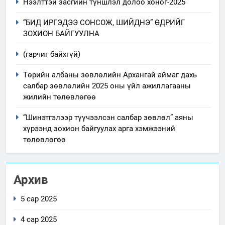
Нээлттэй засгийн түншлэл долоо хоног-2025
“БИД ИРГЭДЭЭ СОНСОЖ, ШИЙДНЭ” ӨДРИЙГ
ЗОХИОН БАЙГУУЛНА
(гарчиг байхгүй)
Төрийн албаны зөвлөлийн Архангай аймаг дахь
салбар зөвлөлийн 2025 оны үйл ажиллагааны
жилийн төлөвлөгөө
“Шинэтгэлээр түүчээлсэн салбар зөвлөл” аяны
хүрээнд зохион байгуулах арга хэмжээний
төлөвлөгөө
Архив
5 сар 2025
4 сар 2025