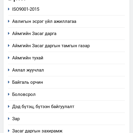
ISO9001-2015
Авлигын эсрэг үйл ажиллагаа
Аймгийн Засаг дарга
Аймгийн Засаг даргын тамгын газар
Аймгийн тухай
Аялал жуучлал
Байгаль орчин
Боловсрол
Дэд бүтэц, бүтээн байгуулалт
5
“Шинэтгэлээр түүчээлсэн
Зар
салбар зөвлөл” аяны хүрээнд
Засаг даргын захирамж
зохион байгуулах арга
ТАЗ-ЫН САЛБАР ЗӨВЛӨЛ