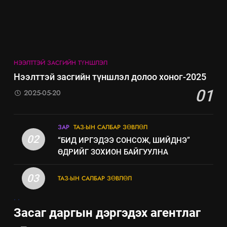
НЭЭЛТТЭЙ ЗАСГИЙН ТҮНШЛЭЛ
Нээлттэй засгийн түншлэл долоо хоног-2025
01
2025-05-20
5
ЗАР
ТАЗ-ЫН САЛБАР ЗӨВЛӨЛ
“Шинэтгэлээр түүчээлсэн
02
“БИД ИРГЭДЭЭ СОНСОЖ, ШИЙДНЭ”
салбар зөвлөл” аяны хүрээнд
ӨДРИЙГ ЗОХИОН БАЙГУУЛНА
зохион байгуулах арга
ТАЗ-ЫН САЛБАР ЗӨВЛӨЛ
хэмжээний төлөвлөгөө
03
ТАЗ-ЫН САЛБАР ЗӨВЛӨЛ
6
.
.
Санхүүгийн тайланд хийсэн
Засаг даргын дэргэдэх агентлаг
аудитын дүгнэлт