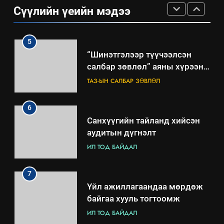
салбар зөвлөл” аяны хүрээнд
Сүүлийн үеийн мэдээ
зохион байгуулах арга
ТАЗ-ЫН САЛБАР ЗӨВЛӨЛ
хэмжээний төлөвлөгөө
6
Санхүүгийн тайланд хийсэн
аудитын дүгнэлт
ИЛ ТОД БАЙДАЛ
7
Үйл ажиллагаандаа мөрдөж
байгаа хууль тогтоомж
ИЛ ТОД БАЙДАЛ
8
Мэдээлэл хариуцагчийн
явуулж байгаа үйл ажиллагаа,
үйлдвэрлэл, үйлчилгээ,
ИЛ ТОД БАЙДАЛ
ашиглаж байгаа техник,