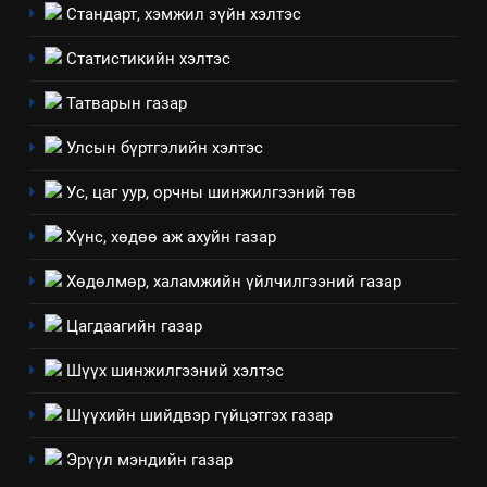
2
Стандарт, хэмжил зүйн хэлтэс
“БИД ИРГЭДЭЭ СОНСОЖ,
Статистикийн хэлтэс
ШИЙДНЭ” ӨДРИЙГ ЗОХИОН
БАЙГУУЛНА
ЗАР
ТАЗ-ЫН САЛБАР ЗӨВЛӨЛ
Татварын газар
Улсын бүртгэлийн хэлтэс
3
Ус, цаг уур, орчны шинжилгээний төв
ТАЗ-ЫН САЛБАР ЗӨВЛӨЛ
Хүнс, хөдөө аж ахуйн газар
Хөдөлмөр, халамжийн үйлчилгээний газар
4
Төрийн албаны зөвлөлийн
Цагдаагийн газар
Архангай аймаг дахь салбар
Шүүх шинжилгээний хэлтэс
зөвлөлийн 2025 оны үйл
ТАЗ-ЫН САЛБАР ЗӨВЛӨЛ
ажиллагааны жилийн
Шүүхийн шийдвэр гүйцэтгэх газар
төлөвлөгөө
5
Эрүүл мэндийн газар
“Шинэтгэлээр түүчээлсэн