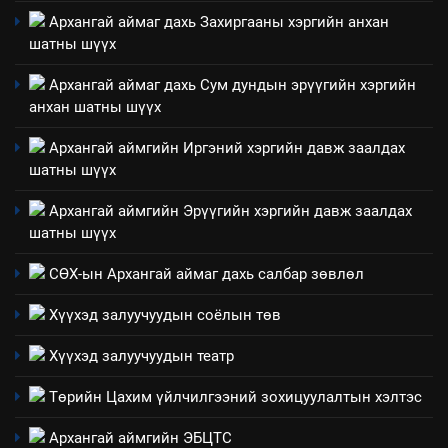
Төрийн албаны зөвлөлийн
Архангай аймаг дахь Захиргааны хэргийн анхан
Архангай аймаг дахь салбар
шатны шүүх
зөвлөлийн 2025 оны үйл
ТАЗ-ЫН САЛБАР ЗӨВЛӨЛ
ажиллагааны жилийн
Архангай аймаг дахь Сум дундын эрүүгийн хэргийн
төлөвлөгөө
анхан шатны шүүх
5
“Шинэтгэлээр түүчээлсэн
Архангай аймгийн Иргэний хэргийн давж заалдах
салбар зөвлөл” аяны хүрээнд
шатны шүүх
зохион байгуулах арга
ТАЗ-ЫН САЛБАР ЗӨВЛӨЛ
хэмжээний төлөвлөгөө
Архангай аймгийн Эрүүгийн хэргийн давж заалдах
шатны шүүх
6
Санхүүгийн тайланд хийсэн
СӨХ-ын Архангай аймаг дахь салбар зөвлөл
аудитын дүгнэлт
Хүүхэд залуучуудын соёлын төв
ИЛ ТОД БАЙДАЛ
Хүүхэд залуучуудын театр
7
Төрийн Цахим үйлчилгээний зохицуулалтын хэлтэс
Үйл ажиллагаандаа мөрдөж
байгаа хууль тогтоомж
Архангай аймгийн ЭБЦТС