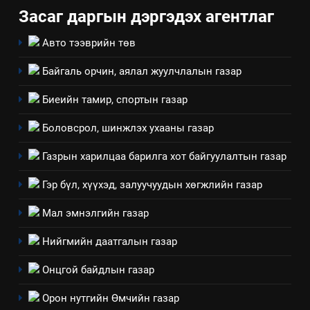
Засаг даргын дэргэдэх агентлаг
Авто тээврийн төв
Байгаль орчин, аялал жуулчлалын газар
Биеийн тамир, спортын газар
Боловсрол, шинжлэх ухааны газар
Газрын харилцаа барилга хот байгуулалтын газар
5
“Шинэтгэлээр түүчээлсэн
Гэр бүл, хүүхэд, залуучуудын хөгжлийн газар
салбар зөвлөл” аяны хүрээнд
Мал эмнэлгийн газар
зохион байгуулах арга
ТАЗ-ЫН САЛБАР ЗӨВЛӨЛ
хэмжээний төлөвлөгөө
Нийгмийн даатгалын газар
6
Онцгой байдлын газар
Санхүүгийн тайланд хийсэн
аудитын дүгнэлт
Орон нутгийн Өмчийн газар