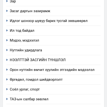
Зар
Засаг даргын захирамж
Идлэг шонхор шувуу барих тусгай зөвшөөрөл
Ил тод байдал
Мэдээ, мэдээлэл
Нутгийн удирдлага
НЭЭЛТТЭЙ ЗАСГИЙН ТҮНШЛЭЛ
Орон нутгийн өмчит хуулийн этгээдийн мэдээлэл
Өргөдөл, гомдол шийдвэрлэлт
5
Соёл урлаг, спорт
“Шинэтгэлээр түүчээлсэн
ТАЗ-ын салбар зөвлөл
салбар зөвлөл” аяны хүрээнд
зохион байгуулах арга
ТАЗ-ЫН САЛБАР ЗӨВЛӨЛ