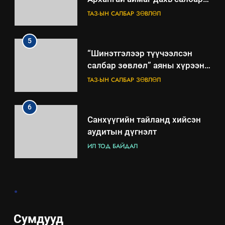
зөвлөлийн 2025 оны үйл
ТАЗ-ЫН САЛБАР ЗӨВЛӨЛ
ажиллагааны жилийн
төлөвлөгөө
5
“Шинэтгэлээр түүчээлсэн
салбар зөвлөл” аяны хүрээнд
зохион байгуулах арга
ТАЗ-ЫН САЛБАР ЗӨВЛӨЛ
хэмжээний төлөвлөгөө
6
Санхүүгийн тайланд хийсэн
аудитын дүгнэлт
ИЛ ТОД БАЙДАЛ
7
.
Үйл ажиллагаандаа мөрдөж
байгаа хууль тогтоомж
ИЛ ТОД БАЙДАЛ
Сумдууд