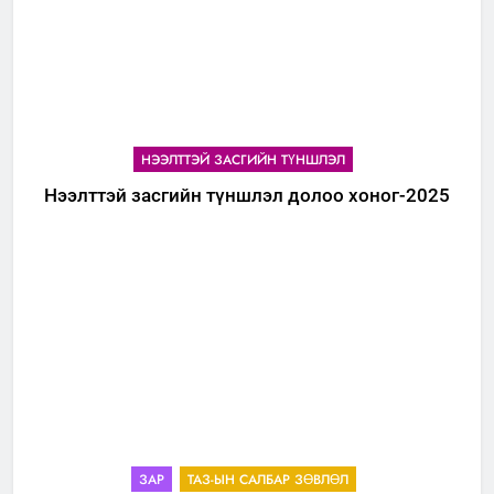
НЭЭЛТТЭЙ ЗАСГИЙН ТҮНШЛЭЛ
Нээлттэй засгийн түншлэл долоо хоног-2025
ЗАР
ТАЗ-ЫН САЛБАР ЗӨВЛӨЛ