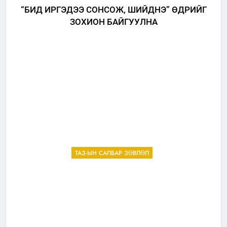
“БИД ИРГЭДЭЭ СОНСОЖ, ШИЙДНЭ” ӨДРИЙГ
ЗОХИОН БАЙГУУЛНА
ТАЗ-ЫН САЛБАР ЗӨВЛӨЛ