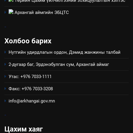
Төрийн Цахим үйлчилгээний зохицуулалтын хэлтэс
Төрийн албаны зөвлөлийн
Архангай аймаг дахь салбар
Архангай аймгийн ЭБЦТС
зөвлөлийн 2025 оны үйл
ТАЗ-ЫН САЛБАР ЗӨВЛӨЛ
ажиллагааны жилийн
.
төлөвлөгөө
5
Холбоо барих
“Шинэтгэлээр түүчээлсэн
салбар зөвлөл” аяны хүрээнд
Нутгийн удирдлагын ордон, Дэмид жанжины талбай
зохион байгуулах арга
ТАЗ-ЫН САЛБАР ЗӨВЛӨЛ
хэмжээний төлөвлөгөө
2-дугаар баг, Эрдэнэбулган сум, Архангай аймаг
6
Утас: +976 7033-1111
Санхүүгийн тайланд хийсэн
аудитын дүгнэлт
Факс: +976 7033-3208
ИЛ ТОД БАЙДАЛ
info@arkhangai.gov.mn
7
.
Үйл ажиллагаандаа мөрдөж
байгаа хууль тогтоомж
Цахим хаяг