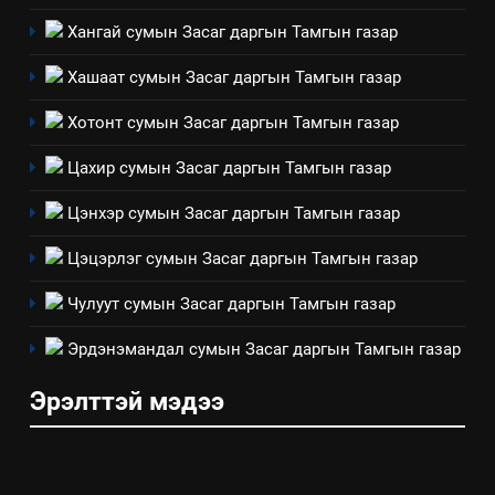
Хангай сумын Засаг даргын Тамгын газар
ТАЗ-ЫН САЛБАР ЗӨВЛӨЛ
Хашаат сумын Засаг даргын Тамгын газар
4
Хотонт сумын Засаг даргын Тамгын газар
Төрийн албаны зөвлөлийн
Цахир сумын Засаг даргын Тамгын газар
Архангай аймаг дахь салбар
зөвлөлийн 2025 оны үйл
ТАЗ-ЫН САЛБАР ЗӨВЛӨЛ
Цэнхэр сумын Засаг даргын Тамгын газар
ажиллагааны жилийн
төлөвлөгөө
Цэцэрлэг сумын Засаг даргын Тамгын газар
5
“Шинэтгэлээр түүчээлсэн
Чулуут сумын Засаг даргын Тамгын газар
салбар зөвлөл” аяны хүрээнд
зохион байгуулах арга
Эрдэнэмандал сумын Засаг даргын Тамгын газар
ТАЗ-ЫН САЛБАР ЗӨВЛӨЛ
хэмжээний төлөвлөгөө
Эрэлттэй мэдээ
6
Санхүүгийн тайланд хийсэн
аудитын дүгнэлт