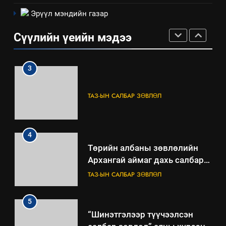
2
Эрүүл мэндийн газар
“БИД ИРГЭДЭЭ СОНСОЖ,
ШИЙДНЭ” ӨДРИЙГ ЗОХИОН
Сүүлийн үеийн мэдээ
БАЙГУУЛНА
ЗАР
ТАЗ-ЫН САЛБАР ЗӨВЛӨЛ
3
ТАЗ-ЫН САЛБАР ЗӨВЛӨЛ
4
Төрийн албаны зөвлөлийн
Архангай аймаг дахь салбар
зөвлөлийн 2025 оны үйл
ТАЗ-ЫН САЛБАР ЗӨВЛӨЛ
ажиллагааны жилийн
төлөвлөгөө
5
“Шинэтгэлээр түүчээлсэн