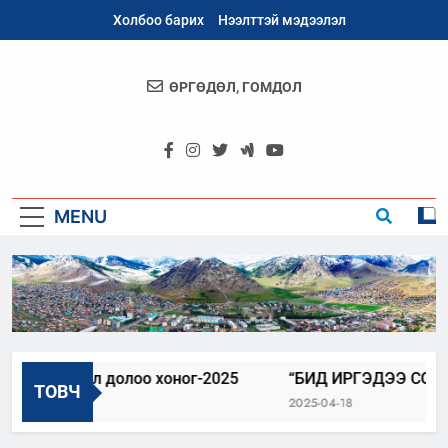
Skip
Холбоо барих
Нээлттэй мэдээлэл
to
content
ӨРГӨДӨЛ, ГОМДОЛ
Архангай
Аймаг
MENU
н түншлэл долоо хоног-2025
“БИД ИРГЭДЭЭ СОНСО
ТОВЧ
2025-04-18