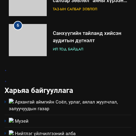
салбар зөвлөл” аяны хүрээнд
зохион байгуулах арга
ТАЗ-ЫН САЛБАР ЗӨВЛӨЛ
хэмжээний төлөвлөгөө
6
Санхүүгийн тайланд хийсэн
аудитын дүгнэлт
ИЛ ТОД БАЙДАЛ
7
.
Үйл ажиллагаандаа мөрдөж
.
байгаа хууль тогтоомж
Харьяа байгууллага
ИЛ ТОД БАЙДАЛ
Архангай аймгийн Соёл, урлаг, аялал жуулчлал,
8
залуучуудын газар
Мэдээлэл хариуцагчийн
явуулж байгаа үйл ажиллагаа,
Музей
үйлдвэрлэл, үйлчилгээ,
ИЛ ТОД БАЙДАЛ
Нийтлэг үйлчилгээний алба
ашиглаж байгаа техник,