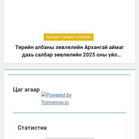
ТАЗ-ЫН САЛБАР ЗӨВЛӨЛ
Төрийн албаны зөвлөлийн Архангай аймаг
дахь салбар зөвлөлийн 2025 оны үйл
ажиллагааны жилийн төлөвлөгөө
Цаг агаар
Статистик