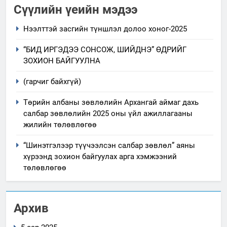
Сүүлийн үеийн мэдээ
Нээлттэй засгийн түншлэл долоо хоног-2025
“БИД ИРГЭДЭЭ СОНСОЖ, ШИЙДНЭ” ӨДРИЙГ
ЗОХИОН БАЙГУУЛНА
(гарчиг байхгүй)
Төрийн албаны зөвлөлийн Архангай аймаг дахь
салбар зөвлөлийн 2025 оны үйл ажиллагааны
жилийн төлөвлөгөө
“Шинэтгэлээр түүчээлсэн салбар зөвлөл” аяны
хүрээнд зохион байгуулах арга хэмжээний
төлөвлөгөө
Архив