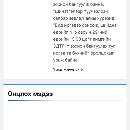
зохион байгуулж байна.
“Шинэтгэлээр түүчээлсэн
салбар зөвлөл”аяны хүрээнд
“Бид иргэдээ сонсож, шийднэ”
өдрийг 4-р сарын 29-ний
өдрийн 15.00 цагт аймгийн
ЗДТГ-т зохион байгуулах тул
иргэд та бүхнийг оролцохыг
урьж байна.
Үргэлжлүүлэх
Онцлох мэдээ