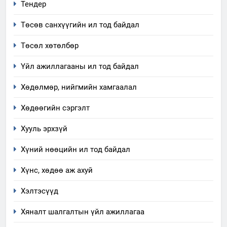
Тендер
хэмжээний төлөвлөгөө
Төсөв санхүүгийн ил тод байдал
6
Санхүүгийн тайланд хийсэн
Төсөл хөтөлбөр
аудитын дүгнэлт
Үйл ажиллагааны ил тод байдал
ИЛ ТОД БАЙДАЛ
Хөдөлмөр, нийгмийн хамгаалал
7
Үйл ажиллагаандаа мөрдөж
Хөдөөгийн сэргэлт
байгаа хууль тогтоомж
Хууль эрхзүй
ИЛ ТОД БАЙДАЛ
Хүний нөөцийн ил тод байдал
8
Хүнс, хөдөө аж ахуй
Мэдээлэл хариуцагчийн
явуулж байгаа үйл ажиллагаа,
Хэлтэсүүд
үйлдвэрлэл, үйлчилгээ,
ИЛ ТОД БАЙДАЛ
ашиглаж байгаа техник,
Хяналт шалгалтын үйл ажиллагаа
технологийн хүн, мал, амьтны