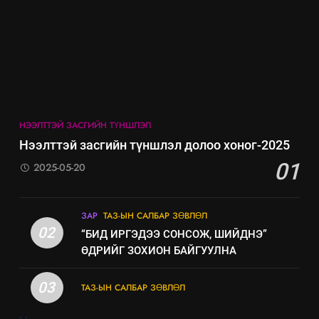
ИЛ ТОД БАЙДАЛ
7
Үйл ажиллагаандаа мөрдөж
байгаа хууль тогтоомж
ИЛ ТОД БАЙДАЛ
НЭЭЛТТЭЙ ЗАСГИЙН ТҮНШЛЭЛ
8
Нээлттэй засгийн түншлэл долоо хоног-2025
Мэдээлэл хариуцагчийн
01
2025-05-20
явуулж байгаа үйл ажиллагаа,
үйлдвэрлэл, үйлчилгээ,
ИЛ ТОД БАЙДАЛ
ашиглаж байгаа техник,
ЗАР
ТАЗ-ЫН САЛБАР ЗӨВЛӨЛ
технологийн хүн, мал, амьтны
02
“БИД ИРГЭДЭЭ СОНСОЖ, ШИЙДНЭ”
эрүүл мэнд, байгаль орчинд
ӨДРИЙГ ЗОХИОН БАЙГУУЛНА
үзүүлэх буюу үзүүлж байгаа
нөлөөллийн талаарх
03
ТАЗ-ЫН САЛБАР ЗӨВЛӨЛ
мэдээлэл
.
.