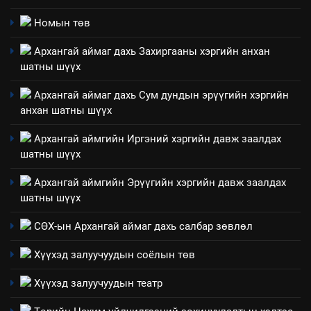
технологийн хүн, мал, амьтны
1
Номын төв
эрүүл мэнд, байгаль орчинд
Нээлттэй засгийн түншлэл
үзүүлэх буюу үзүүлж байгаа
Архангай аймаг дахь Захиргааны хэргийн анхан
долоо хоног-2025
нөлөөллийн талаарх
шатны шүүх
НЭЭЛТТЭЙ ЗАСГИЙН ТҮНШЛЭЛ
мэдээлэл
Архангай аймаг дахь Сум дундын эрүүгийн хэргийн
анхан шатны шүүх
2
“БИД ИРГЭДЭЭ СОНСОЖ,
Архангай аймгийн Иргэний хэргийн давж заалдах
ШИЙДНЭ” ӨДРИЙГ ЗОХИОН
шатны шүүх
БАЙГУУЛНА
ЗАР
ТАЗ-ЫН САЛБАР ЗӨВЛӨЛ
Архангай аймгийн Эрүүгийн хэргийн давж заалдах
шатны шүүх
3
СӨХ-ын Архангай аймаг дахь салбар зөвлөл
ТАЗ-ЫН САЛБАР ЗӨВЛӨЛ
Хүүхэд залуучуудын соёлын төв
Хүүхэд залуучуудын театр
4