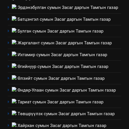
Эрдэнэбулган сумын Засаг даргын Тамгын газар
8
Мэдээлэл хариуцагчийн
Батцэнгэл сумын Засаг даргын Тамгын газар
явуулж байгаа үйл ажиллагаа,
үйлдвэрлэл, үйлчилгээ,
ИЛ ТОД БАЙДАЛ
Булган сумын Засаг даргын Тамгын газар
ашиглаж байгаа техник,
Жаргалант сумын Засаг даргын Тамгын газар
технологийн хүн, мал, амьтны
1
эрүүл мэнд, байгаль орчинд
Нээлттэй засгийн түншлэл
Ихтамир сумын Засаг даргын Тамгын газар
үзүүлэх буюу үзүүлж байгаа
долоо хоног-2025
нөлөөллийн талаарх
Өгийнуур сумын Засаг даргын Тамгын газар
НЭЭЛТТЭЙ ЗАСГИЙН ТҮНШЛЭЛ
мэдээлэл
Өлзийт сумын Засаг даргын Тамгын газар
2
Өндөр-Улаан сумын Засаг даргын Тамгын газар
“БИД ИРГЭДЭЭ СОНСОЖ,
ШИЙДНЭ” ӨДРИЙГ ЗОХИОН
Тариат сумын Засаг даргын Тамгын газар
БАЙГУУЛНА
ЗАР
ТАЗ-ЫН САЛБАР ЗӨВЛӨЛ
Төвшрүүлэх сумын Засаг даргын Тамгын газар
3
Хайрхан сумын Засаг даргын Тамгын газар