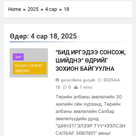
Home
2025
4 сар
18
Өдөр:
4 сар 18, 2025
“БИД ИРГЭДЭЭ СОНСОЖ,
ЗАР
ШИЙДНЭ” ӨДРИЙГ
ТАЗ-ЫН САЛБАР
ЗОХИОН БАЙГУУЛНА
ЗӨВЛӨЛ
gunerdene gurjab
2025-04-
18
0
1 mins
Төрийн албаны зөвлөлийн 30
жилийн ойн хүрээнд, Төрийн
албаны зөвлөлийн Салбар
зөвлөлүүдийн дунд
“ШИНЭТГЭЛЭЭР ТҮҮЧЭЭЛСЭН
САЛБАР ЗӨВЛӨЛ” аяныг