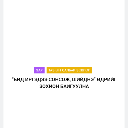
ЗАР
ТАЗ-ЫН САЛБАР ЗӨВЛӨЛ
“БИД ИРГЭДЭЭ СОНСОЖ, ШИЙДНЭ” ӨДРИЙГ
ЗОХИОН БАЙГУУЛНА