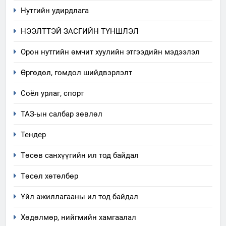
Нутгийн удирдлага
7
НЭЭЛТТЭЙ ЗАСГИЙН ТҮНШЛЭЛ
Үйл ажиллагаандаа мөрдөж
байгаа хууль тогтоомж
Орон нутгийн өмчит хуулийн этгээдийн мэдээлэл
ИЛ ТОД БАЙДАЛ
Өргөдөл, гомдол шийдвэрлэлт
8
Соёл урлаг, спорт
Мэдээлэл хариуцагчийн
ТАЗ-ын салбар зөвлөл
явуулж байгаа үйл ажиллагаа,
үйлдвэрлэл, үйлчилгээ,
ИЛ ТОД БАЙДАЛ
Тендер
ашиглаж байгаа техник,
технологийн хүн, мал, амьтны
Төсөв санхүүгийн ил тод байдал
1
эрүүл мэнд, байгаль орчинд
Нээлттэй засгийн түншлэл
Төсөл хөтөлбөр
үзүүлэх буюу үзүүлж байгаа
долоо хоног-2025
нөлөөллийн талаарх
Үйл ажиллагааны ил тод байдал
НЭЭЛТТЭЙ ЗАСГИЙН ТҮНШЛЭЛ
мэдээлэл
Хөдөлмөр, нийгмийн хамгаалал
2