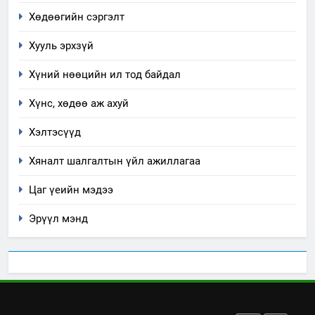
“БИД ИРГЭДЭЭ СОНСОЖ,
Хөдөөгийн сэргэлт
ШИЙДНЭ” ӨДРИЙГ ЗОХИОН
Хууль эрхзүй
БАЙГУУЛНА
ЗАР
ТАЗ-ЫН САЛБАР ЗӨВЛӨЛ
Хүний нөөцийн ил тод байдал
3
Хүнс, хөдөө аж ахуй
ТАЗ-ЫН САЛБАР ЗӨВЛӨЛ
Хэлтэсүүд
Хяналт шалгалтын үйл ажиллагаа
4
Цаг үеийн мэдээ
Төрийн албаны зөвлөлийн
Архангай аймаг дахь салбар
Эрүүл мэнд
зөвлөлийн 2025 оны үйл
ТАЗ-ЫН САЛБАР ЗӨВЛӨЛ
ажиллагааны жилийн
төлөвлөгөө
5
“Шинэтгэлээр түүчээлсэн
салбар зөвлөл” аяны хүрээнд