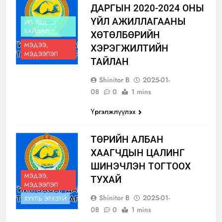
ДАРГЫН 2020-2024 ОНЫ
ҮЙЛ АЖИЛЛАГААНЫ
ИЛ ТОД
БАЙДАЛ
ХӨТӨЛБӨРИЙН
МЭДЭЭ,
ХЭРЭГЖИЛТИЙН
МЭДЭЭЛЭЛ
ТАЙЛАН
Shinitor B
2025-01-
08
0
1 mins
Үргэлжлүүлэх
ТӨРИЙН АЛБАН
ХААГЧДЫН ЦАЛИНГ
ШИНЭЧЛЭН ТОГТООХ
МЭДЭЭ,
ТУХАЙ
МЭДЭЭЛЭЛ
Shinitor B
2025-01-
ХУУЛЬ ЭРХЗҮЙ
08
0
1 mins