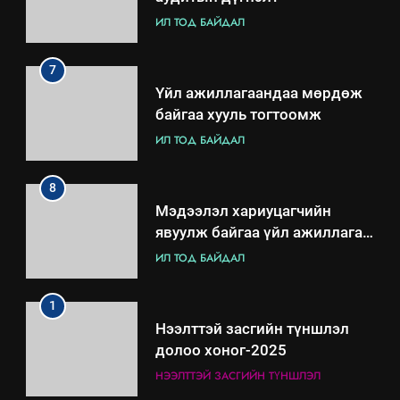
ИЛ ТОД БАЙДАЛ
7
Үйл ажиллагаандаа мөрдөж
байгаа хууль тогтоомж
ИЛ ТОД БАЙДАЛ
8
Мэдээлэл хариуцагчийн
явуулж байгаа үйл ажиллагаа,
үйлдвэрлэл, үйлчилгээ,
ИЛ ТОД БАЙДАЛ
ашиглаж байгаа техник,
технологийн хүн, мал, амьтны
1
эрүүл мэнд, байгаль орчинд
Нээлттэй засгийн түншлэл
үзүүлэх буюу үзүүлж байгаа
долоо хоног-2025
нөлөөллийн талаарх
НЭЭЛТТЭЙ ЗАСГИЙН ТҮНШЛЭЛ
мэдээлэл