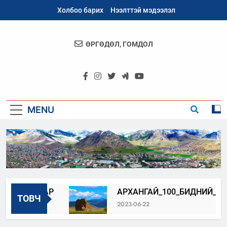
Skip
Холбоо барих
Нээлттэй мэдээлэл
to
content
ӨРГӨДӨЛ, ГОМДОЛ
Архангай
Аймаг
MENU
УЛАХ ЗАР
АРХАНГАЙ_100_БИДНИЙ_ОРОЛ
ТОВЧ
2023-06-22