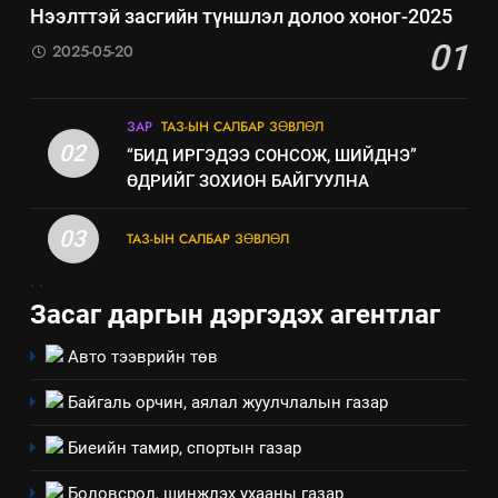
Нээлттэй засгийн түншлэл долоо хоног-2025
01
2025-05-20
5
ЗАР
ТАЗ-ЫН САЛБАР ЗӨВЛӨЛ
“Шинэтгэлээр түүчээлсэн
02
“БИД ИРГЭДЭЭ СОНСОЖ, ШИЙДНЭ”
салбар зөвлөл” аяны хүрээнд
ӨДРИЙГ ЗОХИОН БАЙГУУЛНА
зохион байгуулах арга
ТАЗ-ЫН САЛБАР ЗӨВЛӨЛ
хэмжээний төлөвлөгөө
03
ТАЗ-ЫН САЛБАР ЗӨВЛӨЛ
6
.
.
Санхүүгийн тайланд хийсэн
Засаг даргын дэргэдэх агентлаг
аудитын дүгнэлт
ИЛ ТОД БАЙДАЛ
Авто тээврийн төв
Байгаль орчин, аялал жуулчлалын газар
7
Үйл ажиллагаандаа мөрдөж
Биеийн тамир, спортын газар
байгаа хууль тогтоомж
Боловсрол, шинжлэх ухааны газар
ИЛ ТОД БАЙДАЛ