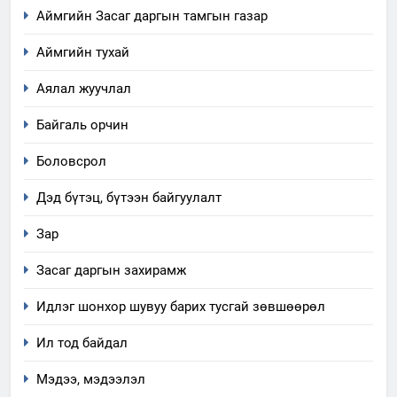
Аймгийн Засаг даргын тамгын газар
Аймгийн тухай
Аялал жуучлал
Байгаль орчин
Боловсрол
Дэд бүтэц, бүтээн байгуулалт
5
“Шинэтгэлээр түүчээлсэн
Зар
салбар зөвлөл” аяны хүрээнд
Засаг даргын захирамж
зохион байгуулах арга
ТАЗ-ЫН САЛБАР ЗӨВЛӨЛ
хэмжээний төлөвлөгөө
Идлэг шонхор шувуу барих тусгай зөвшөөрөл
6
Ил тод байдал
Санхүүгийн тайланд хийсэн
аудитын дүгнэлт
Мэдээ, мэдээлэл
ИЛ ТОД БАЙДАЛ