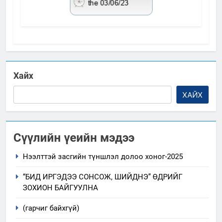
Хайх
ХАЙХ
Сүүлийн үеийн мэдээ
Нээлттэй засгийн түншлэл долоо хоног-2025
“БИД ИРГЭДЭЭ СОНСОЖ, ШИЙДНЭ” ӨДРИЙГ
ЗОХИОН БАЙГУУЛНА
(гарчиг байхгүй)