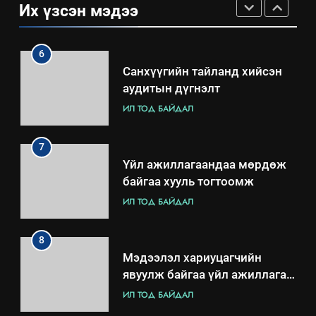
Их үзсэн мэдээ
зохион байгуулах арга
ТАЗ-ЫН САЛБАР ЗӨВЛӨЛ
хэмжээний төлөвлөгөө
6
Санхүүгийн тайланд хийсэн
аудитын дүгнэлт
ИЛ ТОД БАЙДАЛ
7
Үйл ажиллагаандаа мөрдөж
байгаа хууль тогтоомж
ИЛ ТОД БАЙДАЛ
8
Мэдээлэл хариуцагчийн
явуулж байгаа үйл ажиллагаа,
үйлдвэрлэл, үйлчилгээ,
ИЛ ТОД БАЙДАЛ
ашиглаж байгаа техник,