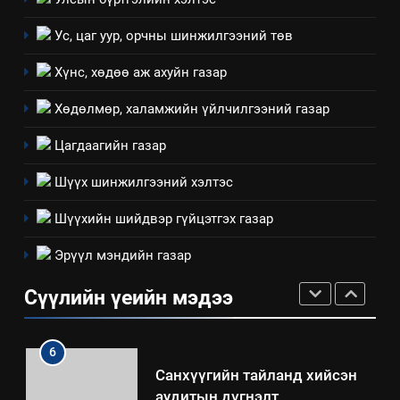
Ус, цаг уур, орчны шинжилгээний төв
ТАЗ-ЫН САЛБАР ЗӨВЛӨЛ
Хүнс, хөдөө аж ахуйн газар
Хөдөлмөр, халамжийн үйлчилгээний газар
4
Төрийн албаны зөвлөлийн
Цагдаагийн газар
Архангай аймаг дахь салбар
зөвлөлийн 2025 оны үйл
Шүүх шинжилгээний хэлтэс
ТАЗ-ЫН САЛБАР ЗӨВЛӨЛ
ажиллагааны жилийн
Шүүхийн шийдвэр гүйцэтгэх газар
төлөвлөгөө
5
Эрүүл мэндийн газар
“Шинэтгэлээр түүчээлсэн
салбар зөвлөл” аяны хүрээнд
Сүүлийн үеийн мэдээ
зохион байгуулах арга
ТАЗ-ЫН САЛБАР ЗӨВЛӨЛ
хэмжээний төлөвлөгөө
6
Санхүүгийн тайланд хийсэн
аудитын дүгнэлт