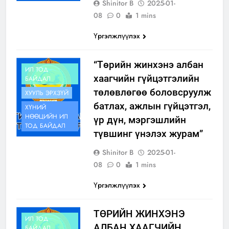
Shinitor B
2025-01-
08
0
1 mins
Үргэлжлүүлэх
“Төрийн жинхэнэ албан
ИЛ ТОД
хаагчийн гүйцэтгэлийн
БАЙДАЛ
төлөвлөгөө боловсруулж
ХУУЛЬ ЭРХЗҮЙ
батлах, ажлын гүйцэтгэл,
ХҮНИЙ
НӨӨЦИЙН ИЛ
үр дүн, мэргэшлийн
ТОД БАЙДАЛ
түвшинг үнэлэх журам”
Shinitor B
2025-01-
08
0
1 mins
Үргэлжлүүлэх
ТӨРИЙН ЖИНХЭНЭ
ИЛ ТОД
АЛБАН ХААГЧИЙН
БАЙДАЛ