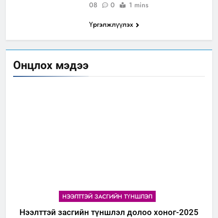
08
0
1 mins
Үргэлжлүүлэх
Онцлох мэдээ
НЭЭЛТТЭЙ ЗАСГИЙН ТҮНШЛЭЛ
Нээлттэй засгийн түншлэл долоо хоног-2025