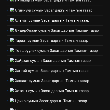
Ихтамир сумын Засаг даргын Тамгын газар
Архангай аймаг дахь салбар
Өгийнуур сумын Засаг даргын Тамгын газар
зөвлөлийн 2025 оны үйл
ТАЗ-ЫН САЛБАР ЗӨВЛӨЛ
ажиллагааны жилийн
Өлзийт сумын Засаг даргын Тамгын газар
төлөвлөгөө
5
Өндөр-Улаан сумын Засаг даргын Тамгын газар
“Шинэтгэлээр түүчээлсэн
салбар зөвлөл” аяны хүрээнд
Тариат сумын Засаг даргын Тамгын газар
зохион байгуулах арга
ТАЗ-ЫН САЛБАР ЗӨВЛӨЛ
хэмжээний төлөвлөгөө
Төвшрүүлэх сумын Засаг даргын Тамгын газар
6
Хайрхан сумын Засаг даргын Тамгын газар
Санхүүгийн тайланд хийсэн
аудитын дүгнэлт
Хангай сумын Засаг даргын Тамгын газар
ИЛ ТОД БАЙДАЛ
Хашаат сумын Засаг даргын Тамгын газар
7
Хотонт сумын Засаг даргын Тамгын газар
Үйл ажиллагаандаа мөрдөж
Цахир сумын Засаг даргын Тамгын газар
байгаа хууль тогтоомж
ИЛ ТОД БАЙДАЛ