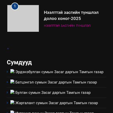
технологийн хүн, мал, амьтны
1
эрүүл мэнд, байгаль орчинд
Нээлттэй засгийн түншлэл
үзүүлэх буюу үзүүлж байгаа
долоо хоног-2025
нөлөөллийн талаарх
НЭЭЛТТЭЙ ЗАСГИЙН ТҮНШЛЭЛ
мэдээлэл
2
.
“БИД ИРГЭДЭЭ СОНСОЖ,
ШИЙДНЭ” ӨДРИЙГ ЗОХИОН
БАЙГУУЛНА
ЗАР
ТАЗ-ЫН САЛБАР ЗӨВЛӨЛ
Сумдууд
Эрдэнэбулган сумын Засаг даргын Тамгын газар
3
Батцэнгэл сумын Засаг даргын Тамгын газар
ТАЗ-ЫН САЛБАР ЗӨВЛӨЛ
Булган сумын Засаг даргын Тамгын газар
Жаргалант сумын Засаг даргын Тамгын газар
4
Төрийн албаны зөвлөлийн