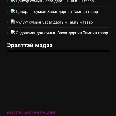
Цэнхэр сумын Засаг даргын Тамгын газар
Цэцэрлэг сумын Засаг даргын Тамгын газар
8
Мэдээлэл хариуцагчийн
Чулуут сумын Засаг даргын Тамгын газар
явуулж байгаа үйл ажиллагаа,
үйлдвэрлэл, үйлчилгээ,
Эрдэнэмандал сумын Засаг даргын Тамгын газар
ИЛ ТОД БАЙДАЛ
ашиглаж байгаа техник,
Эрэлттэй мэдээ
технологийн хүн, мал, амьтны
эрүүл мэнд, байгаль орчинд
үзүүлэх буюу үзүүлж байгаа
нөлөөллийн талаарх
мэдээлэл
НЭЭЛТТЭЙ ЗАСГИЙН ТҮНШЛЭЛ