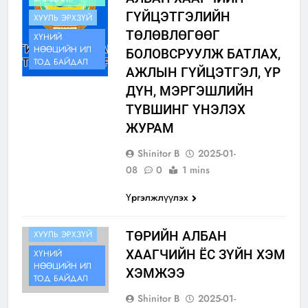
ГҮЙЦЭТГЭЛИЙН
ХУУЛЬ ЭРХЗҮЙ
ТӨЛӨВЛӨГӨӨГ
ХҮНИЙ
НӨӨЦИЙН ИЛ
БОЛОВСРУУЛЖ БАТЛАХ,
ТОД БАЙДАЛ
АЖЛЫН ГҮЙЦЭТГЭЛ, ҮР
ДҮН, МЭРГЭШЛИЙН
ТҮВШИНГ ҮНЭЛЭХ
ЖУРАМ
Shinitor B
2025-01-
08
0
1 mins
Үргэлжлүүлэх
ИЛ ТОД
БАЙДАЛ
ХУУЛЬ ЭРХЗҮЙ
ТӨРИЙН АЛБАН
ХААГЧИЙН ЁС ЗҮЙН ХЭМ
ХҮНИЙ
НӨӨЦИЙН ИЛ
ХЭМЖЭЭ
ТОД БАЙДАЛ
Shinitor B
2025-01-