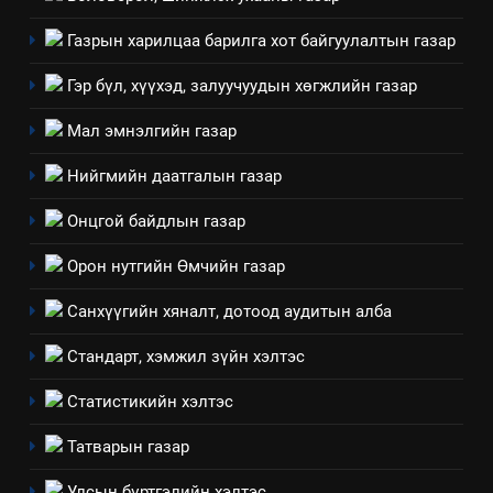
Газрын харилцаа барилга хот байгуулалтын газар
8
Мэдээлэл хариуцагчийн
Гэр бүл, хүүхэд, залуучуудын хөгжлийн газар
явуулж байгаа үйл ажиллагаа,
Мал эмнэлгийн газар
үйлдвэрлэл, үйлчилгээ,
ИЛ ТОД БАЙДАЛ
ашиглаж байгаа техник,
Нийгмийн даатгалын газар
технологийн хүн, мал, амьтны
1
эрүүл мэнд, байгаль орчинд
Онцгой байдлын газар
Нээлттэй засгийн түншлэл
үзүүлэх буюу үзүүлж байгаа
долоо хоног-2025
Орон нутгийн Өмчийн газар
нөлөөллийн талаарх
НЭЭЛТТЭЙ ЗАСГИЙН ТҮНШЛЭЛ
мэдээлэл
Санхүүгийн хяналт, дотоод аудитын алба
2
Стандарт, хэмжил зүйн хэлтэс
“БИД ИРГЭДЭЭ СОНСОЖ,
ШИЙДНЭ” ӨДРИЙГ ЗОХИОН
Статистикийн хэлтэс
БАЙГУУЛНА
ЗАР
ТАЗ-ЫН САЛБАР ЗӨВЛӨЛ
Татварын газар
3
Улсын бүртгэлийн хэлтэс