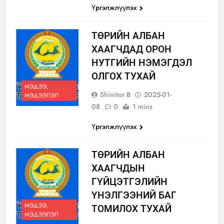
Үргэлжлүүлэх
ТӨРИЙН АЛБАН
ХААГЧДАД ОРОН
НУТГИЙН НЭМЭГДЭЛ
ОЛГОХ ТУХАЙ
МЭДЭЭ,
Shinitor B
2025-01-
МЭДЭЭЛЭЛ
08
0
1 mins
Үргэлжлүүлэх
ТӨРИЙН АЛБАН
ХААГЧДЫН
ГҮЙЦЭТГЭЛИЙН
ҮНЭЛГЭЭНИЙ БАГ
МЭДЭЭ,
ТОМИЛОХ ТУХАЙ
МЭДЭЭЛЭЛ