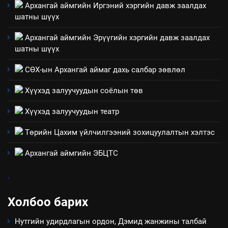
“Шинэтгэлээр түүчээлсэн
Архангай аймгийн Иргэний хэргийн давж заалдах
салбар зөвлөл” аяны хүрээнд
шатны шүүх
зохион байгуулах арга
ТАЗ-ЫН САЛБАР ЗӨВЛӨЛ
хэмжээний төлөвлөгөө
Архангай аймгийн Эрүүгийн хэргийн давж заалдах
шатны шүүх
6
Санхүүгийн тайланд хийсэн
СӨХ-ын Архангай аймаг дахь салбар зөвлөл
аудитын дүгнэлт
Хүүхэд залуучуудын соёлын төв
ИЛ ТОД БАЙДАЛ
Хүүхэд залуучуудын театр
7
Төрийн Цахим үйлчилгээний зохицуулалтын хэлтэс
Үйл ажиллагаандаа мөрдөж
байгаа хууль тогтоомж
Архангай аймгийн ЭБЦТС
ИЛ ТОД БАЙДАЛ
.
8
Холбоо барих
Мэдээлэл хариуцагчийн
явуулж байгаа үйл ажиллагаа,
Нутгийн удирдлагын ордон, Дэмид жанжины талбай
үйлдвэрлэл, үйлчилгээ,