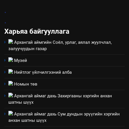
2
.
“БИД ИРГЭДЭЭ СОНСОЖ,
.
ШИЙДНЭ” ӨДРИЙГ ЗОХИОН
БАЙГУУЛНА
Харьяа байгууллага
ЗАР
ТАЗ-ЫН САЛБАР ЗӨВЛӨЛ
Архангай аймгийн Соёл, урлаг, аялал жуулчлал,
3
залуучуудын газар
Музей
ТАЗ-ЫН САЛБАР ЗӨВЛӨЛ
Нийтлэг үйлчилгээний алба
4
Номын төв
Төрийн албаны зөвлөлийн
Архангай аймаг дахь Захиргааны хэргийн анхан
Архангай аймаг дахь салбар
шатны шүүх
зөвлөлийн 2025 оны үйл
ТАЗ-ЫН САЛБАР ЗӨВЛӨЛ
ажиллагааны жилийн
Архангай аймаг дахь Сум дундын эрүүгийн хэргийн
төлөвлөгөө
анхан шатны шүүх
5