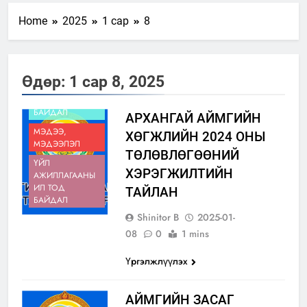
Home
2025
1 сар
8
Өдөр:
1 сар 8, 2025
ИЛ ТОД
БАЙДАЛ
АРХАНГАЙ АЙМГИЙН
МЭДЭЭ,
ХӨГЖЛИЙН 2024 ОНЫ
МЭДЭЭЛЭЛ
ТӨЛӨВЛӨГӨӨНИЙ
ҮЙЛ
ХЭРЭГЖИЛТИЙН
АЖИЛЛАГААНЫ
ИЛ ТОД
ТАЙЛАН
БАЙДАЛ
Shinitor B
2025-01-
08
0
1 mins
Үргэлжлүүлэх
АЙМГИЙН ЗАСАГ