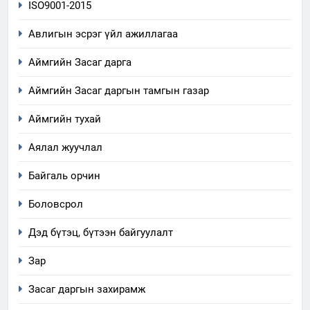
ISO9001-2015
Авлигын эсрэг үйл ажиллагаа
Аймгийн Засаг дарга
Аймгийн Засаг даргын тамгын газар
Аймгийн тухай
Аялал жуучлал
Байгаль орчин
Боловсрол
Дэд бүтэц, бүтээн байгуулалт
Зар
Засаг даргын захирамж