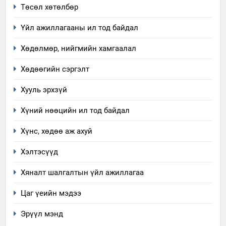
Төсөл хөтөлбөр
ИЛ ТОД БАЙДАЛ
Үйл ажиллагааны ил тод байдал
7
Үйл ажиллагаандаа мөрдөж
Хөдөлмөр, нийгмийн хамгаалал
байгаа хууль тогтоомж
Хөдөөгийн сэргэлт
ИЛ ТОД БАЙДАЛ
Хууль эрхзүй
8
Хүний нөөцийн ил тод байдал
Мэдээлэл хариуцагчийн
явуулж байгаа үйл ажиллагаа,
Хүнс, хөдөө аж ахуй
үйлдвэрлэл, үйлчилгээ,
ИЛ ТОД БАЙДАЛ
ашиглаж байгаа техник,
Хэлтэсүүд
технологийн хүн, мал, амьтны
1
Хяналт шалгалтын үйл ажиллагаа
эрүүл мэнд, байгаль орчинд
Нээлттэй засгийн түншлэл
үзүүлэх буюу үзүүлж байгаа
Цаг үеийн мэдээ
долоо хоног-2025
нөлөөллийн талаарх
НЭЭЛТТЭЙ ЗАСГИЙН ТҮНШЛЭЛ
мэдээлэл
Эрүүл мэнд