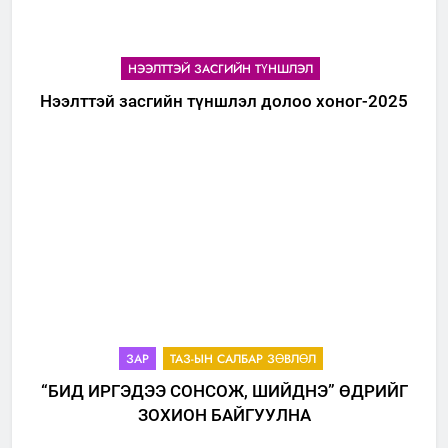
НЭЭЛТТЭЙ ЗАСГИЙН ТҮНШЛЭЛ
Нээлттэй засгийн түншлэл долоо хоног-2025
ЗАР
ТАЗ-ЫН САЛБАР ЗӨВЛӨЛ
“БИД ИРГЭДЭЭ СОНСОЖ, ШИЙДНЭ” ӨДРИЙГ
ЗОХИОН БАЙГУУЛНА