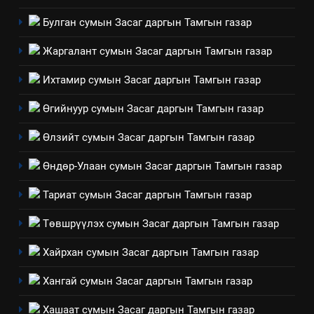
ашиглаж байгаа техник,
Булган сумын Засаг даргын Тамгын газар
технологийн хүн, мал, амьтны
1
эрүүл мэнд, байгаль орчинд
Нээлттэй засгийн түншлэл
Жаргалант сумын Засаг даргын Тамгын газар
үзүүлэх буюу үзүүлж байгаа
долоо хоног-2025
нөлөөллийн талаарх
Ихтамир сумын Засаг даргын Тамгын газар
НЭЭЛТТЭЙ ЗАСГИЙН ТҮНШЛЭЛ
мэдээлэл
Өгийнуур сумын Засаг даргын Тамгын газар
2
Өлзийт сумын Засаг даргын Тамгын газар
“БИД ИРГЭДЭЭ СОНСОЖ,
ШИЙДНЭ” ӨДРИЙГ ЗОХИОН
Өндөр-Улаан сумын Засаг даргын Тамгын газар
БАЙГУУЛНА
ЗАР
ТАЗ-ЫН САЛБАР ЗӨВЛӨЛ
Тариат сумын Засаг даргын Тамгын газар
3
Төвшрүүлэх сумын Засаг даргын Тамгын газар
Хайрхан сумын Засаг даргын Тамгын газар
ТАЗ-ЫН САЛБАР ЗӨВЛӨЛ
Хангай сумын Засаг даргын Тамгын газар
Хашаат сумын Засаг даргын Тамгын газар
4