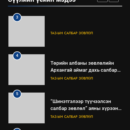
3
ТАЗ-ЫН САЛБАР ЗӨВЛӨЛ
4
Төрийн албаны зөвлөлийн
Архангай аймаг дахь салбар
зөвлөлийн 2025 оны үйл
ТАЗ-ЫН САЛБАР ЗӨВЛӨЛ
ажиллагааны жилийн
төлөвлөгөө
5
“Шинэтгэлээр түүчээлсэн
салбар зөвлөл” аяны хүрээнд
зохион байгуулах арга
ТАЗ-ЫН САЛБАР ЗӨВЛӨЛ
хэмжээний төлөвлөгөө
6