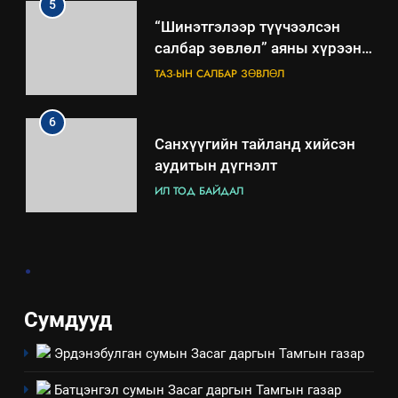
салбар зөвлөл” аяны хүрээнд
зохион байгуулах арга
ТАЗ-ЫН САЛБАР ЗӨВЛӨЛ
хэмжээний төлөвлөгөө
6
Санхүүгийн тайланд хийсэн
аудитын дүгнэлт
ИЛ ТОД БАЙДАЛ
7
Үйл ажиллагаандаа мөрдөж
байгаа хууль тогтоомж
.
ИЛ ТОД БАЙДАЛ
Сумдууд
8
Мэдээлэл хариуцагчийн
Эрдэнэбулган сумын Засаг даргын Тамгын газар
явуулж байгаа үйл ажиллагаа,
үйлдвэрлэл, үйлчилгээ,
Батцэнгэл сумын Засаг даргын Тамгын газар
ИЛ ТОД БАЙДАЛ