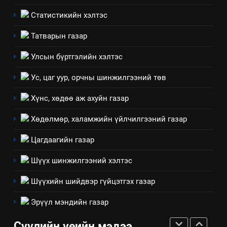
байгаа хууль тогтоомж
Статистикийн хэлтэс
ИЛ ТОД БАЙДАЛ
Татварын газар
8
Улсын бүртгэлийн хэлтэс
Мэдээлэл хариуцагчийн
явуулж байгаа үйл ажиллагаа,
Ус, цаг уур, орчны шинжилгээний төв
үйлдвэрлэл, үйлчилгээ,
ИЛ ТОД БАЙДАЛ
ашиглаж байгаа техник,
Хүнс, хөдөө аж ахуйн газар
технологийн хүн, мал, амьтны
1
Хөдөлмөр, халамжийн үйлчилгээний газар
эрүүл мэнд, байгаль орчинд
Нээлттэй засгийн түншлэл
үзүүлэх буюу үзүүлж байгаа
долоо хоног-2025
Цагдаагийн газар
нөлөөллийн талаарх
НЭЭЛТТЭЙ ЗАСГИЙН ТҮНШЛЭЛ
мэдээлэл
Шүүх шинжилгээний хэлтэс
2
Шүүхийн шийдвэр гүйцэтгэх газар
“БИД ИРГЭДЭЭ СОНСОЖ,
Эрүүл мэндийн газар
ШИЙДНЭ” ӨДРИЙГ ЗОХИОН
БАЙГУУЛНА
ЗАР
ТАЗ-ЫН САЛБАР ЗӨВЛӨЛ
Сүүлийн үеийн мэдээ