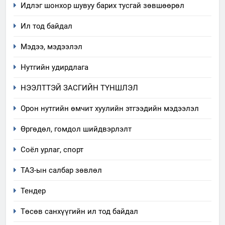
Идлэг шонхор шувуу барих тусгай зөвшөөрөл
Ил тод байдал
Мэдээ, мэдээлэл
Нутгийн удирдлага
НЭЭЛТТЭЙ ЗАСГИЙН ТҮНШЛЭЛ
Орон нутгийн өмчит хуулийн этгээдийн мэдээлэл
5
Өргөдөл, гомдол шийдвэрлэлт
“Шинэтгэлээр түүчээлсэн
Соёл урлаг, спорт
салбар зөвлөл” аяны хүрээнд
зохион байгуулах арга
ТАЗ-ЫН САЛБАР ЗӨВЛӨЛ
ТАЗ-ын салбар зөвлөл
хэмжээний төлөвлөгөө
Тендер
6
Санхүүгийн тайланд хийсэн
Төсөв санхүүгийн ил тод байдал
аудитын дүгнэлт