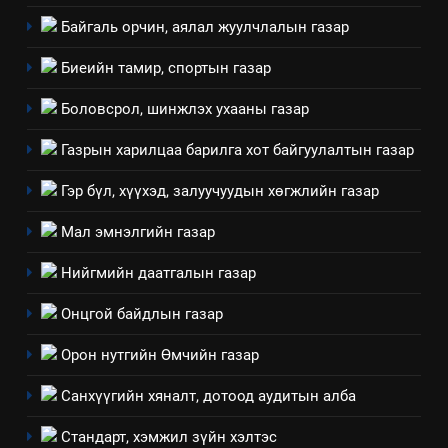
Байгаль орчин, аялал жуулчлалын газар
Биеийн тамир, спортын газар
Боловсрол, шинжлэх ухааны газар
5
Газрын харилцаа барилга хот байгуулалтын газар
“Шинэтгэлээр түүчээлсэн
Гэр бүл, хүүхэд, залуучуудын хөгжлийн газар
салбар зөвлөл” аяны хүрээнд
зохион байгуулах арга
ТАЗ-ЫН САЛБАР ЗӨВЛӨЛ
Мал эмнэлгийн газар
хэмжээний төлөвлөгөө
Нийгмийн даатгалын газар
6
Санхүүгийн тайланд хийсэн
Онцгой байдлын газар
аудитын дүгнэлт
ИЛ ТОД БАЙДАЛ
Орон нутгийн Өмчийн газар
Санхүүгийн хяналт, дотоод аудитын алба
7
Үйл ажиллагаандаа мөрдөж
Стандарт, хэмжил зүйн хэлтэс