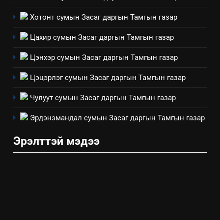
Төрийн албаны зөвлөлийн
Хотонт сумын Засаг даргын Тамгын газар
Архангай аймаг дахь салбар
зөвлөлийн 2025 оны үйл
ТАЗ-ЫН САЛБАР ЗӨВЛӨЛ
Цахир сумын Засаг даргын Тамгын газар
ажиллагааны жилийн
төлөвлөгөө
Цэнхэр сумын Засаг даргын Тамгын газар
5
“Шинэтгэлээр түүчээлсэн
Цэцэрлэг сумын Засаг даргын Тамгын газар
салбар зөвлөл” аяны хүрээнд
зохион байгуулах арга
Чулуут сумын Засаг даргын Тамгын газар
ТАЗ-ЫН САЛБАР ЗӨВЛӨЛ
хэмжээний төлөвлөгөө
Эрдэнэмандал сумын Засаг даргын Тамгын газар
6
Эрэлттэй мэдээ
Санхүүгийн тайланд хийсэн
аудитын дүгнэлт
ИЛ ТОД БАЙДАЛ
7
Үйл ажиллагаандаа мөрдөж
байгаа хууль тогтоомж