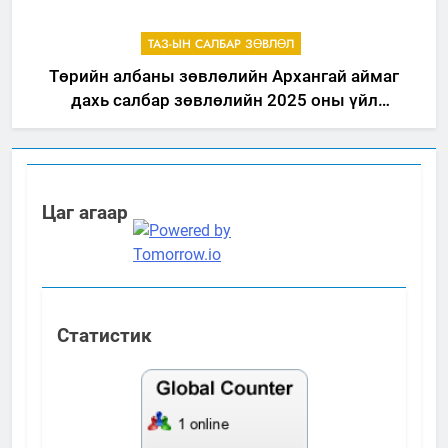
ТАЗ-ЫН САЛБАР ЗӨВЛӨЛ
Төрийн албаны зөвлөлийн Архангай аймаг
дахь салбар зөвлөлийн 2025 оны үйл
ажиллагааны жилийн төлөвлөгөө
Цаг агаар
Статистик