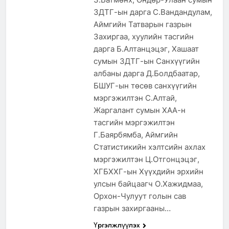
ЗДТГ-ын дарга С.Вандандулам,
Аймгийн Татварын газрын
Захиргаа, хуулийн тасгийн
дарга Б.Алтанцэцэг, Хашаат
сумын ЗДТГ-ын Санхүүгийн
албаны дарга Д.Болдбаатар,
БШУГ-ын төсөв санхүүгийн
мэргэжилтэн С.Алтай,
Жаргалант сумын ХАА-н
тасгийн мэргэжилтэн
Г.Баярбямба, Аймгийн
Статистикийн хэлтсийн ахлах
мэргэжилтэн Ц.Отгонцэцэг,
ХГБХХГ-ын Хүүхдийн эрхийн
улсын байцаагч О.Хажидмаа,
Орхон-Чулуут голын сав
газрын захиргааны…
Үргэлжлүүлэх