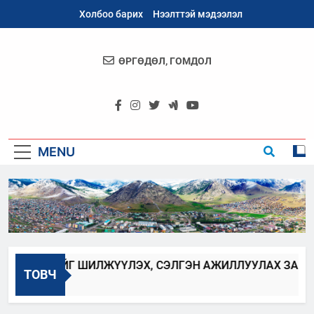
Skip
Холбоо барих
Нээлттэй мэдээлэл
to
content
ӨРГӨДӨЛ, ГОМДОЛ
Архангай
Аймаг
MENU
ХААГЧИЙГ ШИЛЖҮҮЛЭХ, СЭЛГЭН АЖИЛЛУУЛАХ ЗАР
ТОВЧ