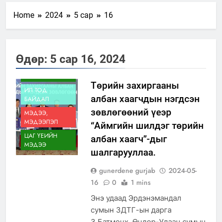
Home
2024
5 сар
16
Өдөр:
5 сар 16, 2024
АЙМГИЙН
ЗАСАГ ДАРГЫН
ТАМГЫН ГАЗАР
Төрийн захиргааны
ИЛ ТОД
албан хаагчдын нэгдсэн
БАЙДАЛ
зөвлөгөөний үеэр
МЭДЭЭ,
МЭДЭЭЛЭЛ
“Аймгийн шилдэг төрийн
ЦАГ ҮЕИЙН
албан хаагч”-дыг
МЭДЭЭ
шалгарууллаа.
gunerdene gurjab
2024-05-
16
0
1 mins
Энэ удаад Эрдэнэмандал
сумын ЗДТГ-ын дарга
З.Батмөнх, Өндөр-Улаан сумын