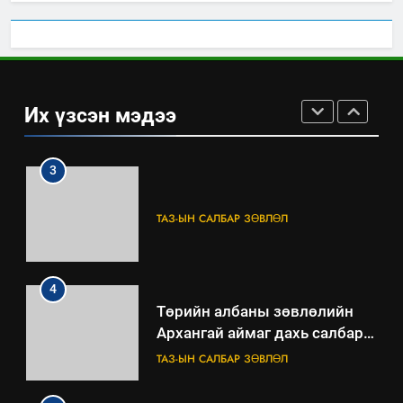
2
“БИД ИРГЭДЭЭ СОНСОЖ,
ШИЙДНЭ” ӨДРИЙГ ЗОХИОН
БАЙГУУЛНА
ЗАР
ТАЗ-ЫН САЛБАР ЗӨВЛӨЛ
Их үзсэн мэдээ
3
ТАЗ-ЫН САЛБАР ЗӨВЛӨЛ
4
Төрийн албаны зөвлөлийн
Архангай аймаг дахь салбар
зөвлөлийн 2025 оны үйл
ТАЗ-ЫН САЛБАР ЗӨВЛӨЛ
ажиллагааны жилийн
төлөвлөгөө
5
“Шинэтгэлээр түүчээлсэн