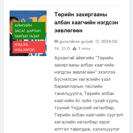
Төрийн захиргааны
албан хаагчийн нэгдсэн
АЙМГИЙН
зөвлөгөөн
ЗАСАГ ДАРГЫН
ТАМГЫН ГАЗАР
gunerdene gurjab
2024-05-
МЭДЭЭ,
16
0
1 mins
МЭДЭЭЛЭЛ
Архангай аймгийн “Төрийн
захиргааны албан хаагчийн
нэгдсэн зөвлөгөөн” эхэллээ.
Бүсчилсэн хөгжлийн үзэл
баримтлалын төслийн
танилцуулга, Төрийн албан
хаагчийн ёс зүйн тухай хууль,
түүний Үндэсний хөтөлбөр,
Төрийн албан хаагчийн сургалт
хөгжлийн хөтөлбөр зэрэг
илтгэл тавигдаж, хэлэлцүүлэг