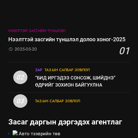
ИЛ ТОД БАЙДАЛ
8
Мэдээлэл хариуцагчийн
НЭЭЛТТЭЙ ЗАСГИЙН ТҮНШЛЭЛ
явуулж байгаа үйл ажиллагаа,
Нээлттэй засгийн түншлэл долоо хоног-2025
үйлдвэрлэл, үйлчилгээ,
ИЛ ТОД БАЙДАЛ
01
2025-05-20
ашиглаж байгаа техник,
технологийн хүн, мал, амьтны
эрүүл мэнд, байгаль орчинд
ЗАР
ТАЗ-ЫН САЛБАР ЗӨВЛӨЛ
үзүүлэх буюу үзүүлж байгаа
02
“БИД ИРГЭДЭЭ СОНСОЖ, ШИЙДНЭ”
нөлөөллийн талаарх
ӨДРИЙГ ЗОХИОН БАЙГУУЛНА
мэдээлэл
03
ТАЗ-ЫН САЛБАР ЗӨВЛӨЛ
.
.
Засаг даргын дэргэдэх агентлаг
Авто тээврийн төв