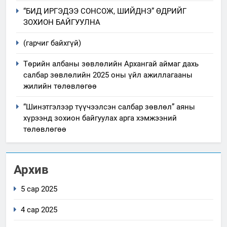
“БИД ИРГЭДЭЭ СОНСОЖ, ШИЙДНЭ” ӨДРИЙГ
ЗОХИОН БАЙГУУЛНА
(гарчиг байхгүй)
Төрийн албаны зөвлөлийн Архангай аймаг дахь
салбар зөвлөлийн 2025 оны үйл ажиллагааны
жилийн төлөвлөгөө
“Шинэтгэлээр түүчээлсэн салбар зөвлөл” аяны
хүрээнд зохион байгуулах арга хэмжээний
төлөвлөгөө
Архив
5 сар 2025
4 сар 2025