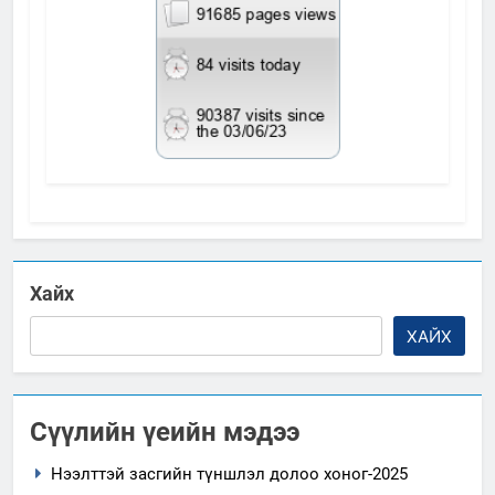
Хайх
ХАЙХ
Сүүлийн үеийн мэдээ
Нээлттэй засгийн түншлэл долоо хоног-2025