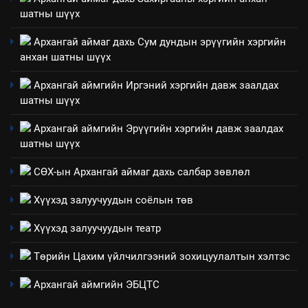
НЭЭЛТТЭЙ ЗАСГИЙН ТҮНШЛЭЛ
шатны шүүх
мэдээлэл
Архангай аймаг дахь Сум дундын эрүүгийн хэргийн
2
анхан шатны шүүх
“БИД ИРГЭДЭЭ СОНСОЖ,
ШИЙДНЭ” ӨДРИЙГ ЗОХИОН
Архангай аймгийн Иргэний хэргийн давж заалдах
БАЙГУУЛНА
ЗАР
ТАЗ-ЫН САЛБАР ЗӨВЛӨЛ
шатны шүүх
Архангай аймгийн Эрүүгийн хэргийн давж заалдах
3
шатны шүүх
СӨХ-ын Архангай аймаг дахь салбар зөвлөл
ТАЗ-ЫН САЛБАР ЗӨВЛӨЛ
Хүүхэд залуучуудын соёлын төв
4
Хүүхэд залуучуудын театр
Төрийн албаны зөвлөлийн
Төрийн Цахим үйлчилгээний зохицуулалтын хэлтэс
Архангай аймаг дахь салбар
зөвлөлийн 2025 оны үйл
ТАЗ-ЫН САЛБАР ЗӨВЛӨЛ
Архангай аймгийн ЭБЦТС
ажиллагааны жилийн