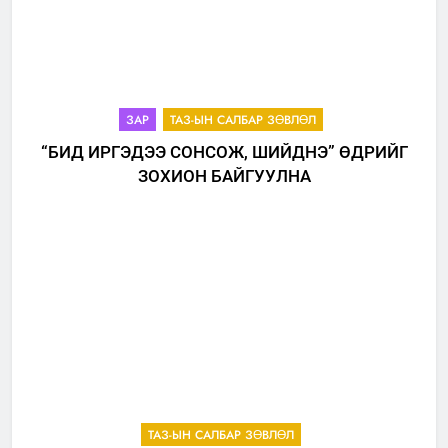
ЗАР
ТАЗ-ЫН САЛБАР ЗӨВЛӨЛ
“БИД ИРГЭДЭЭ СОНСОЖ, ШИЙДНЭ” ӨДРИЙГ
ЗОХИОН БАЙГУУЛНА
ТАЗ-ЫН САЛБАР ЗӨВЛӨЛ