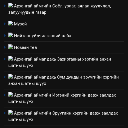
Архангай аймгийн Соёл, урлаг, аялал жуулчлал,
4
залуучуудын газар
Төрийн албаны зөвлөлийн
Архангай аймаг дахь салбар
Музей
зөвлөлийн 2025 оны үйл
ТАЗ-ЫН САЛБАР ЗӨВЛӨЛ
Нийтлэг үйлчилгээний алба
ажиллагааны жилийн
төлөвлөгөө
5
Номын төв
“Шинэтгэлээр түүчээлсэн
Архангай аймаг дахь Захиргааны хэргийн анхан
салбар зөвлөл” аяны хүрээнд
шатны шүүх
зохион байгуулах арга
ТАЗ-ЫН САЛБАР ЗӨВЛӨЛ
хэмжээний төлөвлөгөө
Архангай аймаг дахь Сум дундын эрүүгийн хэргийн
анхан шатны шүүх
6
Санхүүгийн тайланд хийсэн
Архангай аймгийн Иргэний хэргийн давж заалдах
аудитын дүгнэлт
шатны шүүх
ИЛ ТОД БАЙДАЛ
Архангай аймгийн Эрүүгийн хэргийн давж заалдах
шатны шүүх
7