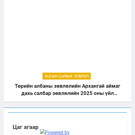
ТАЗ-ЫН САЛБАР ЗӨВЛӨЛ
Төрийн албаны зөвлөлийн Архангай аймаг
дахь салбар зөвлөлийн 2025 оны үйл
ажиллагааны жилийн төлөвлөгөө
Цаг агаар