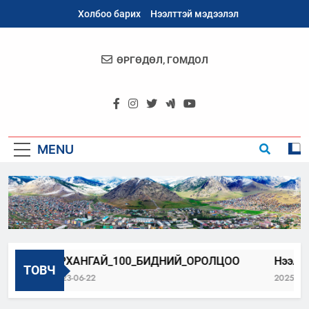
Skip
Холбоо барих
Нээлттэй мэдээлэл
to
content
ӨРГӨДӨЛ, ГОМДОЛ
Архангай
Аймаг
MENU
АРХАНГАЙ_100_БИДНИЙ_ОРОЛЦОО
Нээлттэй 
ТОВЧ
2023-06-22
2025-05-20