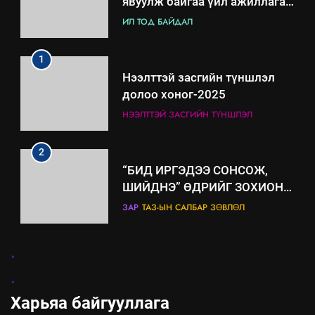
явуулж байгаа үйл ажиллагаа,
үйлдвэрлэл, үйлчилгээ,
ИЛ ТОД БАЙДАЛ
ашиглаж байгаа техник,
технологийн хүн, мал, амьтны
1
эрүүл мэнд, байгаль орчинд
Нээлттэй засгийн түншлэл
үзүүлэх буюу үзүүлж байгаа
долоо хоног-2025
нөлөөллийн талаарх
НЭЭЛТТЭЙ ЗАСГИЙН ТҮНШЛЭЛ
мэдээлэл
2
“БИД ИРГЭДЭЭ СОНСОЖ,
ШИЙДНЭ” ӨДРИЙГ ЗОХИОН
БАЙГУУЛНА
ЗАР
ТАЗ-ЫН САЛБАР ЗӨВЛӨЛ
3
.
.
ТАЗ-ЫН САЛБАР ЗӨВЛӨЛ
Харьяа байгууллага