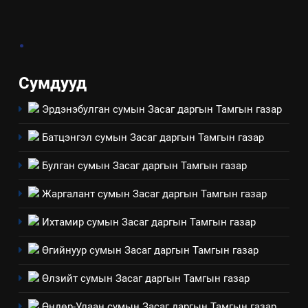
3
.
ТАЗ-ЫН САЛБАР ЗӨВЛӨЛ
Сумдууд
Эрдэнэбулган сумын Засаг даргын Тамгын газар
4
Төрийн албаны зөвлөлийн
Батцэнгэл сумын Засаг даргын Тамгын газар
Архангай аймаг дахь салбар
зөвлөлийн 2025 оны үйл
ТАЗ-ЫН САЛБАР ЗӨВЛӨЛ
Булган сумын Засаг даргын Тамгын газар
ажиллагааны жилийн
Жаргалант сумын Засаг даргын Тамгын газар
төлөвлөгөө
5
“Шинэтгэлээр түүчээлсэн
Ихтамир сумын Засаг даргын Тамгын газар
салбар зөвлөл” аяны хүрээнд
Өгийнуур сумын Засаг даргын Тамгын газар
зохион байгуулах арга
ТАЗ-ЫН САЛБАР ЗӨВЛӨЛ
хэмжээний төлөвлөгөө
Өлзийт сумын Засаг даргын Тамгын газар
6
Өндөр-Улаан сумын Засаг даргын Тамгын газар