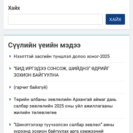
Хайх
ХАЙХ
Сүүлийн үеийн мэдээ
Нээлттэй засгийн түншлэл долоо хоног-2025
“БИД ИРГЭДЭЭ СОНСОЖ, ШИЙДНЭ” ӨДРИЙГ
ЗОХИОН БАЙГУУЛНА
(гарчиг байхгүй)
Төрийн албаны зөвлөлийн Архангай аймаг дахь
салбар зөвлөлийн 2025 оны үйл ажиллагааны
жилийн төлөвлөгөө
“Шинэтгэлээр түүчээлсэн салбар зөвлөл” аяны
хүрээнд зохион байгуулах арга хэмжээний