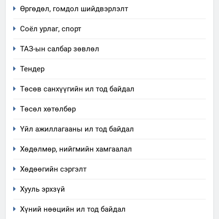
ИЛ ТОД БАЙДАЛ
Өргөдөл, гомдол шийдвэрлэлт
ашиглаж байгаа техник,
технологийн хүн, мал, амьтны
1
Соёл урлаг, спорт
эрүүл мэнд, байгаль орчинд
Нээлттэй засгийн түншлэл
үзүүлэх буюу үзүүлж байгаа
ТАЗ-ын салбар зөвлөл
долоо хоног-2025
нөлөөллийн талаарх
НЭЭЛТТЭЙ ЗАСГИЙН ТҮНШЛЭЛ
мэдээлэл
Тендер
Төсөв санхүүгийн ил тод байдал
2
“БИД ИРГЭДЭЭ СОНСОЖ,
Төсөл хөтөлбөр
ШИЙДНЭ” ӨДРИЙГ ЗОХИОН
БАЙГУУЛНА
Үйл ажиллагааны ил тод байдал
ЗАР
ТАЗ-ЫН САЛБАР ЗӨВЛӨЛ
Хөдөлмөр, нийгмийн хамгаалал
3
Хөдөөгийн сэргэлт
ТАЗ-ЫН САЛБАР ЗӨВЛӨЛ
Хууль эрхзүй
Хүний нөөцийн ил тод байдал