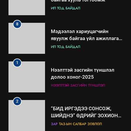
ИЛ ТОД БАЙДАЛ
8
Мэдээлэл хариуцагчийн
явуулж байгаа үйл ажиллагаа,
үйлдвэрлэл, үйлчилгээ,
ИЛ ТОД БАЙДАЛ
ашиглаж байгаа техник,
технологийн хүн, мал, амьтны
1
эрүүл мэнд, байгаль орчинд
Нээлттэй засгийн түншлэл
үзүүлэх буюу үзүүлж байгаа
долоо хоног-2025
нөлөөллийн талаарх
НЭЭЛТТЭЙ ЗАСГИЙН ТҮНШЛЭЛ
мэдээлэл
2
“БИД ИРГЭДЭЭ СОНСОЖ,
ШИЙДНЭ” ӨДРИЙГ ЗОХИОН
БАЙГУУЛНА
ЗАР
ТАЗ-ЫН САЛБАР ЗӨВЛӨЛ