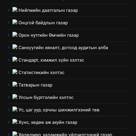
НЭЭЛТТЭЙ ЗАСГИЙН ТҮНШЛЭЛ
мэдээлэл
Нийгмийн даатгалын газар
2
Онцгой байдлын газар
“БИД ИРГЭДЭЭ СОНСОЖ,
ШИЙДНЭ” ӨДРИЙГ ЗОХИОН
Орон нутгийн Өмчийн газар
БАЙГУУЛНА
ЗАР
ТАЗ-ЫН САЛБАР ЗӨВЛӨЛ
Санхүүгийн хяналт, дотоод аудитын алба
3
Стандарт, хэмжил зүйн хэлтэс
Статистикийн хэлтэс
ТАЗ-ЫН САЛБАР ЗӨВЛӨЛ
Татварын газар
4
Улсын бүртгэлийн хэлтэс
Төрийн албаны зөвлөлийн
Ус, цаг уур, орчны шинжилгээний төв
Архангай аймаг дахь салбар
зөвлөлийн 2025 оны үйл
ТАЗ-ЫН САЛБАР ЗӨВЛӨЛ
Хүнс, хөдөө аж ахуйн газар
ажиллагааны жилийн
төлөвлөгөө
Хөдөлмөр, халамжийн үйлчилгээний газар