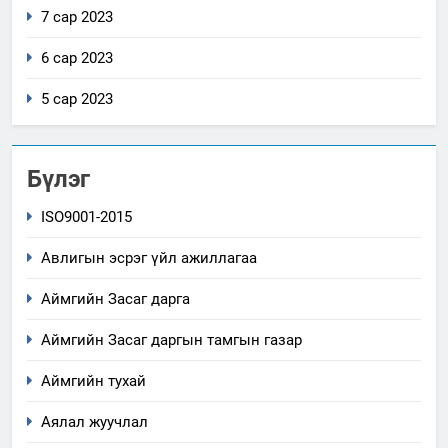
7 сар 2023
6 сар 2023
5 сар 2023
Бүлэг
ISO9001-2015
Авлигын эсрэг үйл ажиллагаа
Аймгийн Засаг дарга
Аймгийн Засаг даргын тамгын газар
Аймгийн тухай
Аялал жуучлал
5
“Шинэтгэлээр түүчээлсэн