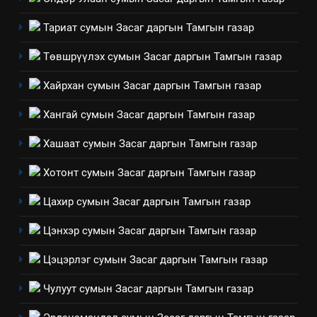
Санхүүгийн тайланд хийсэн
аудитын дүгнэлт
Тариат сумын Засаг даргын Тамгын газар
ИЛ ТОД БАЙДАЛ
Төвшрүүлэх сумын Засаг даргын Тамгын газар
7
Хайрхан сумын Засаг даргын Тамгын газар
Үйл ажиллагаандаа мөрдөж
байгаа хууль тогтоомж
Хангай сумын Засаг даргын Тамгын газар
ИЛ ТОД БАЙДАЛ
Хашаат сумын Засаг даргын Тамгын газар
8
Хотонт сумын Засаг даргын Тамгын газар
Мэдээлэл хариуцагчийн
Цахир сумын Засаг даргын Тамгын газар
явуулж байгаа үйл ажиллагаа,
үйлдвэрлэл, үйлчилгээ,
ИЛ ТОД БАЙДАЛ
Цэнхэр сумын Засаг даргын Тамгын газар
ашиглаж байгаа техник,
технологийн хүн, мал, амьтны
Цэцэрлэг сумын Засаг даргын Тамгын газар
эрүүл мэнд, байгаль орчинд
Чулуут сумын Засаг даргын Тамгын газар
үзүүлэх буюу үзүүлж байгаа
нөлөөллийн талаарх