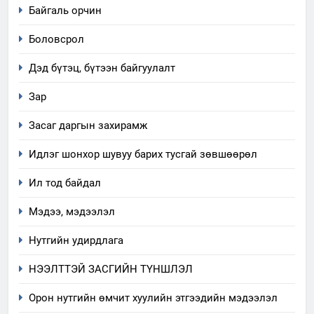
Байгаль орчин
салбар зөвлөл” аяны хүрээнд
зохион байгуулах арга
ТАЗ-ЫН САЛБАР ЗӨВЛӨЛ
Боловсрол
хэмжээний төлөвлөгөө
Дэд бүтэц, бүтээн байгуулалт
6
Санхүүгийн тайланд хийсэн
Зар
аудитын дүгнэлт
Засаг даргын захирамж
ИЛ ТОД БАЙДАЛ
Идлэг шонхор шувуу барих тусгай зөвшөөрөл
7
Ил тод байдал
Үйл ажиллагаандаа мөрдөж
байгаа хууль тогтоомж
Мэдээ, мэдээлэл
ИЛ ТОД БАЙДАЛ
Нутгийн удирдлага
8
НЭЭЛТТЭЙ ЗАСГИЙН ТҮНШЛЭЛ
Мэдээлэл хариуцагчийн
явуулж байгаа үйл ажиллагаа,
Орон нутгийн өмчит хуулийн этгээдийн мэдээлэл
үйлдвэрлэл, үйлчилгээ,