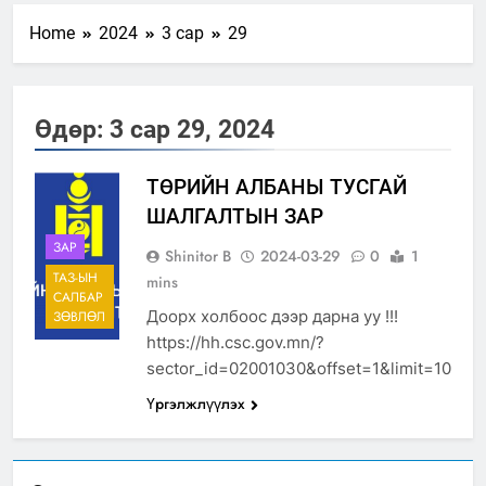
Home
2024
3 сар
29
Өдөр:
3 сар 29, 2024
ТӨРИЙН АЛБАНЫ ТУСГАЙ
ШАЛГАЛТЫН ЗАР
ЗАР
Shinitor B
2024-03-29
0
1
ТАЗ-ЫН
mins
САЛБАР
Доорх холбоос дээр дарна уу !!!
ЗӨВЛӨЛ
https://hh.csc.gov.mn/?
sector_id=02001030&offset=1&limit=10
Үргэлжлүүлэх