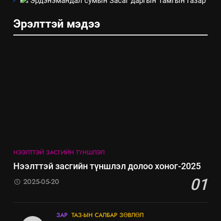
Эрдэнэмандал сумын Засаг даргын Тамгын газар
мэдээлэл
Эрэлттэй мэдээ
5
НЭЭЛТТЭЙ ЗАСГИЙН ТҮНШЛЭЛ
“Шинэтгэлээр түүчээлсэн
Нээлттэй засгийн түншлэл долоо хоног-2025
салбар зөвлөл” аяны хүрээнд
01
зохион байгуулах арга
2025-05-20
ТАЗ-ЫН САЛБАР ЗӨВЛӨЛ
хэмжээний төлөвлөгөө
6
ЗАР
ТАЗ-ЫН САЛБАР ЗӨВЛӨЛ