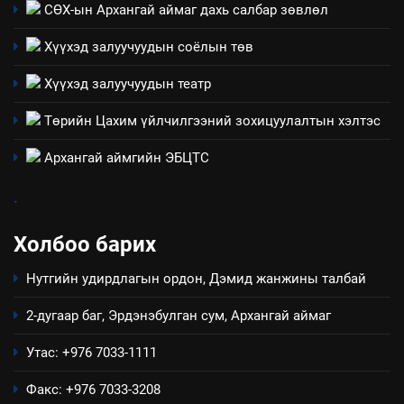
Үйл ажиллагаандаа мөрдөж
СӨХ-ын Архангай аймаг дахь салбар зөвлөл
байгаа хууль тогтоомж
Хүүхэд залуучуудын соёлын төв
ИЛ ТОД БАЙДАЛ
Хүүхэд залуучуудын театр
8
Төрийн Цахим үйлчилгээний зохицуулалтын хэлтэс
Мэдээлэл хариуцагчийн
явуулж байгаа үйл ажиллагаа,
Архангай аймгийн ЭБЦТС
үйлдвэрлэл, үйлчилгээ,
ИЛ ТОД БАЙДАЛ
ашиглаж байгаа техник,
.
технологийн хүн, мал, амьтны
эрүүл мэнд, байгаль орчинд
Холбоо барих
үзүүлэх буюу үзүүлж байгаа
нөлөөллийн талаарх
Нутгийн удирдлагын ордон, Дэмид жанжины талбай
мэдээлэл
2-дугаар баг, Эрдэнэбулган сум, Архангай аймаг
Утас: +976 7033-1111
Факс: +976 7033-3208