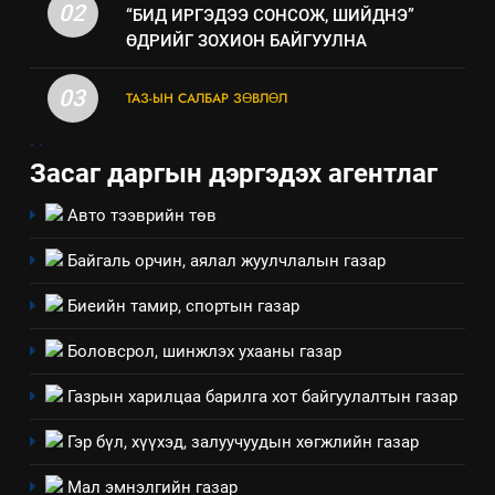
Санхүүгийн тайланд хийсэн
02
“БИД ИРГЭДЭЭ СОНСОЖ, ШИЙДНЭ”
аудитын дүгнэлт
ӨДРИЙГ ЗОХИОН БАЙГУУЛНА
ИЛ ТОД БАЙДАЛ
03
ТАЗ-ЫН САЛБАР ЗӨВЛӨЛ
7
.
.
Үйл ажиллагаандаа мөрдөж
Засаг даргын дэргэдэх агентлаг
байгаа хууль тогтоомж
ИЛ ТОД БАЙДАЛ
Авто тээврийн төв
Байгаль орчин, аялал жуулчлалын газар
8
Мэдээлэл хариуцагчийн
Биеийн тамир, спортын газар
явуулж байгаа үйл ажиллагаа,
үйлдвэрлэл, үйлчилгээ,
Боловсрол, шинжлэх ухааны газар
ИЛ ТОД БАЙДАЛ
ашиглаж байгаа техник,
Газрын харилцаа барилга хот байгуулалтын газар
технологийн хүн, мал, амьтны
1
эрүүл мэнд, байгаль орчинд
Нээлттэй засгийн түншлэл
Гэр бүл, хүүхэд, залуучуудын хөгжлийн газар
үзүүлэх буюу үзүүлж байгаа
долоо хоног-2025
нөлөөллийн талаарх
Мал эмнэлгийн газар