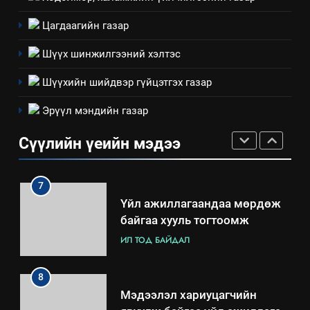
5
“Шинэтгэлээр түүчээлсэн
Цагдаагийн газар
салбар зөвлөл” аяны хүрээнд
зохион байгуулах арга
Шүүх шинжилгээний хэлтэс
ТАЗ-ЫН САЛБАР ЗӨВЛӨЛ
хэмжээний төлөвлөгөө
Шүүхийн шийдвэр гүйцэтгэх газар
6
Эрүүл мэндийн газар
Санхүүгийн тайланд хийсэн
аудитын дүгнэлт
Сүүлийн үеийн мэдээ
ИЛ ТОД БАЙДАЛ
7
Үйл ажиллагаандаа мөрдөж
байгаа хууль тогтоомж
ИЛ ТОД БАЙДАЛ
8
Мэдээлэл хариуцагчийн