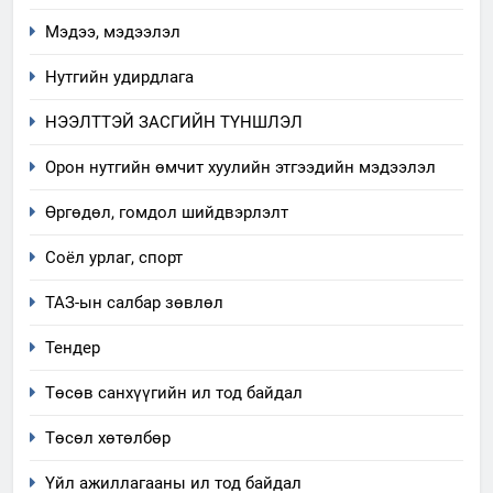
явуулж байгаа үйл ажиллагаа,
Мэдээ, мэдээлэл
үйлдвэрлэл, үйлчилгээ,
ИЛ ТОД БАЙДАЛ
ашиглаж байгаа техник,
Нутгийн удирдлага
технологийн хүн, мал, амьтны
1
эрүүл мэнд, байгаль орчинд
НЭЭЛТТЭЙ ЗАСГИЙН ТҮНШЛЭЛ
Нээлттэй засгийн түншлэл
үзүүлэх буюу үзүүлж байгаа
долоо хоног-2025
Орон нутгийн өмчит хуулийн этгээдийн мэдээлэл
нөлөөллийн талаарх
НЭЭЛТТЭЙ ЗАСГИЙН ТҮНШЛЭЛ
мэдээлэл
Өргөдөл, гомдол шийдвэрлэлт
2
Соёл урлаг, спорт
“БИД ИРГЭДЭЭ СОНСОЖ,
ТАЗ-ын салбар зөвлөл
ШИЙДНЭ” ӨДРИЙГ ЗОХИОН
БАЙГУУЛНА
ЗАР
ТАЗ-ЫН САЛБАР ЗӨВЛӨЛ
Тендер
Төсөв санхүүгийн ил тод байдал
3
Төсөл хөтөлбөр
ТАЗ-ЫН САЛБАР ЗӨВЛӨЛ
Үйл ажиллагааны ил тод байдал