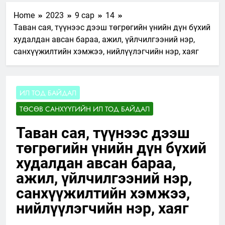
Home
2023
9 сар
14
Таван сая, түүнээс дээш төгрөгийн үнийн дүн бүхий
худалдан авсан бараа, ажил, үйлчилгээний нэр,
санхүүжилтийн хэмжээ, нийлүүлэгчийн нэр, хаяг
ИЛ ТОД БАЙДАЛ
ТӨСӨВ САНХҮҮГИЙН ИЛ ТОД БАЙДАЛ
Таван сая, түүнээс дээш
төгрөгийн үнийн дүн бүхий
худалдан авсан бараа,
ажил, үйлчилгээний нэр,
санхүүжилтийн хэмжээ,
нийлүүлэгчийн нэр, хаяг