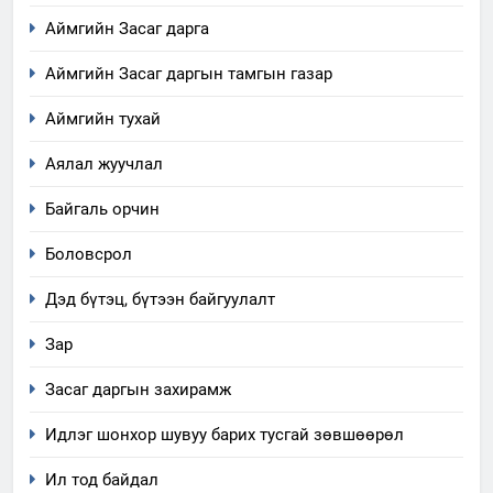
5
Аймгийн Засаг дарга
“Шинэтгэлээр түүчээлсэн
салбар зөвлөл” аяны хүрээнд
Аймгийн Засаг даргын тамгын газар
зохион байгуулах арга
ТАЗ-ЫН САЛБАР ЗӨВЛӨЛ
Аймгийн тухай
хэмжээний төлөвлөгөө
Аялал жуучлал
6
Санхүүгийн тайланд хийсэн
Байгаль орчин
аудитын дүгнэлт
ИЛ ТОД БАЙДАЛ
Боловсрол
Дэд бүтэц, бүтээн байгуулалт
7
Үйл ажиллагаандаа мөрдөж
Зар
байгаа хууль тогтоомж
Засаг даргын захирамж
ИЛ ТОД БАЙДАЛ
Идлэг шонхор шувуу барих тусгай зөвшөөрөл
8
Ил тод байдал
Мэдээлэл хариуцагчийн