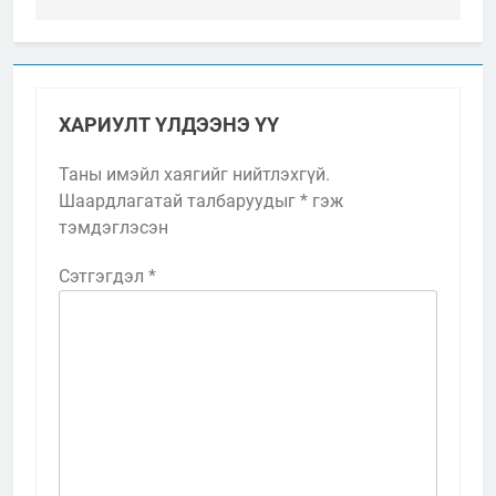
ХАРИУЛТ ҮЛДЭЭНЭ ҮҮ
Таны имэйл хаягийг нийтлэхгүй.
Шаардлагатай талбаруудыг
*
гэж
тэмдэглэсэн
Сэтгэгдэл
*