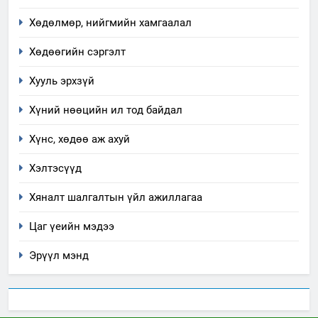
Хөдөлмөр, нийгмийн хамгаалал
4
Төрийн албаны зөвлөлийн
Хөдөөгийн сэргэлт
Архангай аймаг дахь салбар
Хууль эрхзүй
зөвлөлийн 2025 оны үйл
ТАЗ-ЫН САЛБАР ЗӨВЛӨЛ
ажиллагааны жилийн
Хүний нөөцийн ил тод байдал
төлөвлөгөө
5
Хүнс, хөдөө аж ахуй
“Шинэтгэлээр түүчээлсэн
салбар зөвлөл” аяны хүрээнд
Хэлтэсүүд
зохион байгуулах арга
ТАЗ-ЫН САЛБАР ЗӨВЛӨЛ
хэмжээний төлөвлөгөө
Хяналт шалгалтын үйл ажиллагаа
6
Цаг үеийн мэдээ
Санхүүгийн тайланд хийсэн
аудитын дүгнэлт
Эрүүл мэнд
ИЛ ТОД БАЙДАЛ
7