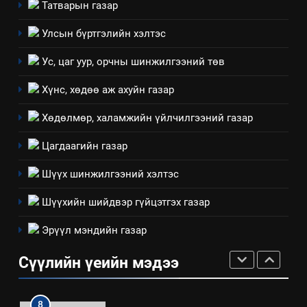
Татварын газар
ажиллагааны жилийн
төлөвлөгөө
5
Улсын бүртгэлийн хэлтэс
“Шинэтгэлээр түүчээлсэн
Ус, цаг уур, орчны шинжилгээний төв
салбар зөвлөл” аяны хүрээнд
зохион байгуулах арга
ТАЗ-ЫН САЛБАР ЗӨВЛӨЛ
Хүнс, хөдөө аж ахуйн газар
хэмжээний төлөвлөгөө
Хөдөлмөр, халамжийн үйлчилгээний газар
6
Санхүүгийн тайланд хийсэн
Цагдаагийн газар
аудитын дүгнэлт
Шүүх шинжилгээний хэлтэс
ИЛ ТОД БАЙДАЛ
Шүүхийн шийдвэр гүйцэтгэх газар
7
Эрүүл мэндийн газар
Үйл ажиллагаандаа мөрдөж
байгаа хууль тогтоомж
Сүүлийн үеийн мэдээ
ИЛ ТОД БАЙДАЛ
8