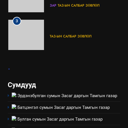
БАЙГУУЛНА
ЗАР
ТАЗ-ЫН САЛБАР ЗӨВЛӨЛ
3
ТАЗ-ЫН САЛБАР ЗӨВЛӨЛ
4
.
Төрийн албаны зөвлөлийн
Архангай аймаг дахь салбар
зөвлөлийн 2025 оны үйл
ТАЗ-ЫН САЛБАР ЗӨВЛӨЛ
Сумдууд
ажиллагааны жилийн
төлөвлөгөө
Эрдэнэбулган сумын Засаг даргын Тамгын газар
5
“Шинэтгэлээр түүчээлсэн
Батцэнгэл сумын Засаг даргын Тамгын газар
салбар зөвлөл” аяны хүрээнд
зохион байгуулах арга
ТАЗ-ЫН САЛБАР ЗӨВЛӨЛ
Булган сумын Засаг даргын Тамгын газар
хэмжээний төлөвлөгөө