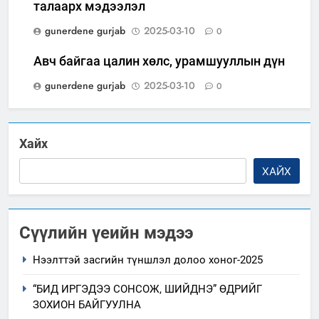
талаарх мэдээлэл
gunerdene gurjab
2025-03-10
0
Авч байгаа цалин хөлс, урамшууллын дүн
gunerdene gurjab
2025-03-10
0
Хайх
ХАЙХ
Сүүлийн үеийн мэдээ
Нээлттэй засгийн түншлэл долоо хоног-2025
“БИД ИРГЭДЭЭ СОНСОЖ, ШИЙДНЭ” ӨДРИЙГ
ЗОХИОН БАЙГУУЛНА