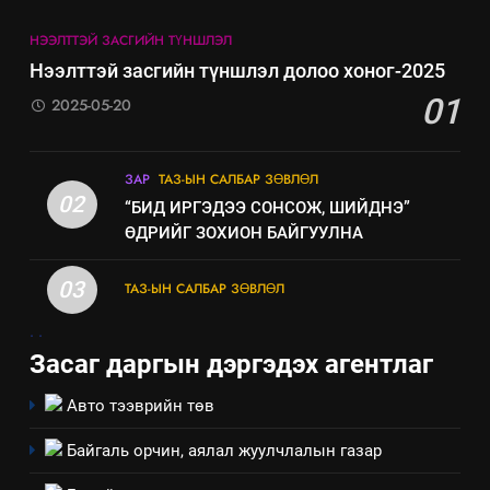
6
НЭЭЛТТЭЙ ЗАСГИЙН ТҮНШЛЭЛ
Санхүүгийн тайланд хийсэн
Нээлттэй засгийн түншлэл долоо хоног-2025
аудитын дүгнэлт
01
2025-05-20
ИЛ ТОД БАЙДАЛ
7
ЗАР
ТАЗ-ЫН САЛБАР ЗӨВЛӨЛ
Үйл ажиллагаандаа мөрдөж
02
“БИД ИРГЭДЭЭ СОНСОЖ, ШИЙДНЭ”
байгаа хууль тогтоомж
ӨДРИЙГ ЗОХИОН БАЙГУУЛНА
ИЛ ТОД БАЙДАЛ
03
ТАЗ-ЫН САЛБАР ЗӨВЛӨЛ
8
.
.
Мэдээлэл хариуцагчийн
Засаг даргын дэргэдэх агентлаг
явуулж байгаа үйл ажиллагаа,
үйлдвэрлэл, үйлчилгээ,
ИЛ ТОД БАЙДАЛ
Авто тээврийн төв
ашиглаж байгаа техник,
технологийн хүн, мал, амьтны
Байгаль орчин, аялал жуулчлалын газар
1
эрүүл мэнд, байгаль орчинд
Нээлттэй засгийн түншлэл