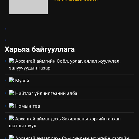
4
.
Төрийн албаны зөвлөлийн
.
Архангай аймаг дахь салбар
зөвлөлийн 2025 оны үйл
Харьяа байгууллага
ТАЗ-ЫН САЛБАР ЗӨВЛӨЛ
ажиллагааны жилийн
Архангай аймгийн Соёл, урлаг, аялал жуулчлал,
төлөвлөгөө
5
залуучуудын газар
“Шинэтгэлээр түүчээлсэн
салбар зөвлөл” аяны хүрээнд
Музей
зохион байгуулах арга
ТАЗ-ЫН САЛБАР ЗӨВЛӨЛ
Нийтлэг үйлчилгээний алба
хэмжээний төлөвлөгөө
6
Номын төв
Санхүүгийн тайланд хийсэн
Архангай аймаг дахь Захиргааны хэргийн анхан
аудитын дүгнэлт
шатны шүүх
ИЛ ТОД БАЙДАЛ
Архангай аймаг дахь Сум дундын эрүүгийн хэргийн