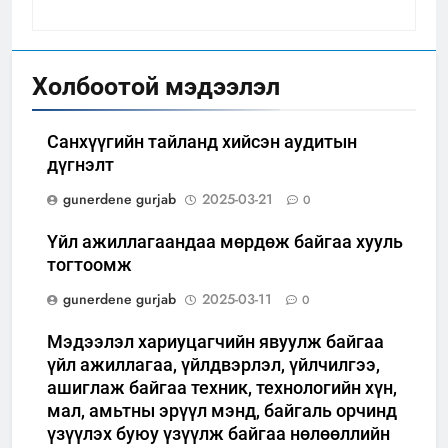
Холбоотой мэдээлэл
Санхүүгийн тайланд хийсэн аудитын
дүгнэлт
gunerdene gurjab
2025-03-21
0
Үйл ажиллагаандаа мөрдөж байгаа хууль
тогтоомж
gunerdene gurjab
2025-03-11
0
Мэдээлэл хариуцагчийн явуулж байгаа
үйл ажиллагаа, үйлдвэрлэл, үйлчилгээ,
ашиглаж байгаа техник, технологийн хүн,
мал, амьтны эрүүл мэнд, байгаль орчинд
үзүүлэх буюу үзүүлж байгаа нөлөөллийн