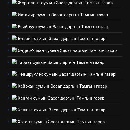
Жаргалант сумын Засаг даргын Тамгын газар
6
Санхүүгийн тайланд хийсэн
Ихтамир сумын Засаг даргын Тамгын газар
аудитын дүгнэлт
Өгийнуур сумын Засаг даргын Тамгын газар
ИЛ ТОД БАЙДАЛ
Өлзийт сумын Засаг даргын Тамгын газар
7
Өндөр-Улаан сумын Засаг даргын Тамгын газар
Үйл ажиллагаандаа мөрдөж
байгаа хууль тогтоомж
Тариат сумын Засаг даргын Тамгын газар
ИЛ ТОД БАЙДАЛ
Төвшрүүлэх сумын Засаг даргын Тамгын газар
8
Хайрхан сумын Засаг даргын Тамгын газар
Мэдээлэл хариуцагчийн
явуулж байгаа үйл ажиллагаа,
Хангай сумын Засаг даргын Тамгын газар
үйлдвэрлэл, үйлчилгээ,
ИЛ ТОД БАЙДАЛ
Хашаат сумын Засаг даргын Тамгын газар
ашиглаж байгаа техник,
технологийн хүн, мал, амьтны
Хотонт сумын Засаг даргын Тамгын газар
эрүүл мэнд, байгаль орчинд