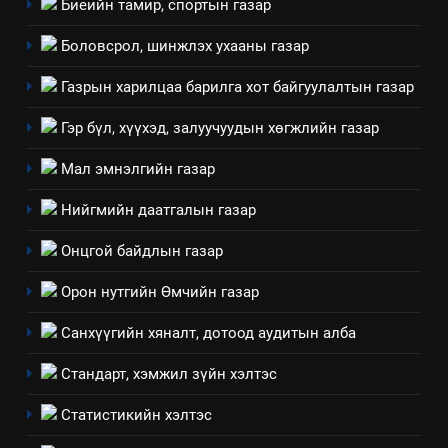
Биеийн тамир, спортын газар
үзүүлэх буюу үзүүлж байгаа
долоо хоног-2025
нөлөөллийн талаарх
Боловсрол, шинжлэх ухааны газар
НЭЭЛТТЭЙ ЗАСГИЙН ТҮНШЛЭЛ
мэдээлэл
Газрын харилцаа барилга хот байгуулалтын газар
2
“БИД ИРГЭДЭЭ СОНСОЖ,
Гэр бүл, хүүхэд, залуучуудын хөгжлийн газар
ШИЙДНЭ” ӨДРИЙГ ЗОХИОН
Мал эмнэлгийн газар
БАЙГУУЛНА
ЗАР
ТАЗ-ЫН САЛБАР ЗӨВЛӨЛ
Нийгмийн даатгалын газар
3
Онцгой байдлын газар
ТАЗ-ЫН САЛБАР ЗӨВЛӨЛ
Орон нутгийн Өмчийн газар
Санхүүгийн хяналт, дотоод аудитын алба
4
Стандарт, хэмжил зүйн хэлтэс
Төрийн албаны зөвлөлийн
Архангай аймаг дахь салбар
Статистикийн хэлтэс
зөвлөлийн 2025 оны үйл
ТАЗ-ЫН САЛБАР ЗӨВЛӨЛ