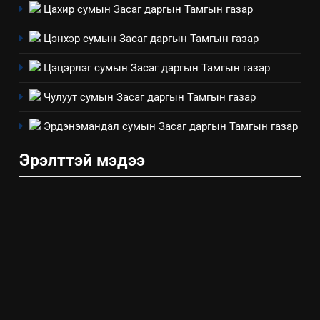
үзүүлэх буюу үзүүлж байгаа
Цахир сумын Засаг даргын Тамгын газар
нөлөөллийн талаарх
Цэнхэр сумын Засаг даргын Тамгын газар
мэдээлэл
Цэцэрлэг сумын Засаг даргын Тамгын газар
Чулуут сумын Засаг даргын Тамгын газар
Эрдэнэмандал сумын Засаг даргын Тамгын газар
Эрэлттэй мэдээ
5
“Шинэтгэлээр түүчээлсэн
салбар зөвлөл” аяны хүрээнд
зохион байгуулах арга
ТАЗ-ЫН САЛБАР ЗӨВЛӨЛ
хэмжээний төлөвлөгөө