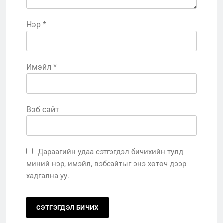
Нэр
*
Имэйл
*
Вэб сайт
Дараагийн удаа сэтгэгдэл бичихийн тулд
миний нэр, имэйл, вэбсайтыг энэ хөтөч дээр
хадгална уу.