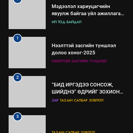
Мэдээлэл хариуцагчийн
явуулж байгаа үйл ажиллагаа,
үйлдвэрлэл, үйлчилгээ,
ИЛ ТОД БАЙДАЛ
ашиглаж байгаа техник,
технологийн хүн, мал, амьтны
1
эрүүл мэнд, байгаль орчинд
Нээлттэй засгийн түншлэл
үзүүлэх буюу үзүүлж байгаа
долоо хоног-2025
нөлөөллийн талаарх
НЭЭЛТТЭЙ ЗАСГИЙН ТҮНШЛЭЛ
мэдээлэл
2
“БИД ИРГЭДЭЭ СОНСОЖ,
ШИЙДНЭ” ӨДРИЙГ ЗОХИОН
БАЙГУУЛНА
ЗАР
ТАЗ-ЫН САЛБАР ЗӨВЛӨЛ
3
ТАЗ-ЫН САЛБАР ЗӨВЛӨЛ