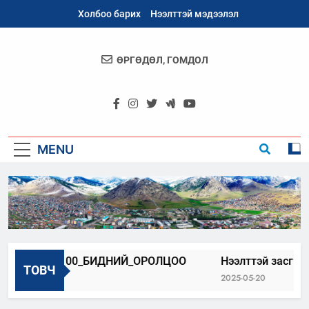
Skip
Холбоо барих
Нээлттэй мэдээлэл
to
content
ӨРГӨДӨЛ, ГОМДОЛ
Архангай
Аймаг
MENU
АНГАЙ_100_БИДНИЙ_ОРОЛЦОО
Нээлттэй засгийн тү
ТОВЧ
-06-22
2025-05-20