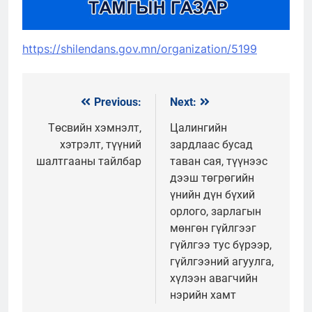
https://shilendans.gov.mn/organization/5199
Previous:
Next:
Мэдээний
цэс
Төсвийн хэмнэлт,
Цалингийн
хэтрэлт, түүний
зардлаас бусад
шалтгааны тайлбар
таван сая, түүнээс
дээш төгрөгийн
үнийн дүн бүхий
орлого, зарлагын
мөнгөн гүйлгээг
гүйлгээ тус бүрээр,
гүйлгээний агуулга,
хүлээн авагчийн
нэрийн хамт