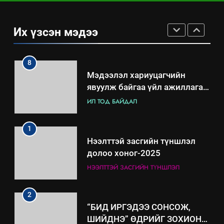
Үйл ажиллагаандаа мөрдөж
байгаа хууль тогтоомж
Их үзсэн мэдээ
ИЛ ТОД БАЙДАЛ
8
Мэдээлэл хариуцагчийн
явуулж байгаа үйл ажиллагаа,
үйлдвэрлэл, үйлчилгээ,
ИЛ ТОД БАЙДАЛ
ашиглаж байгаа техник,
технологийн хүн, мал, амьтны
1
эрүүл мэнд, байгаль орчинд
Нээлттэй засгийн түншлэл
үзүүлэх буюу үзүүлж байгаа
долоо хоног-2025
нөлөөллийн талаарх
НЭЭЛТТЭЙ ЗАСГИЙН ТҮНШЛЭЛ
мэдээлэл
2
“БИД ИРГЭДЭЭ СОНСОЖ,
ШИЙДНЭ” ӨДРИЙГ ЗОХИОН