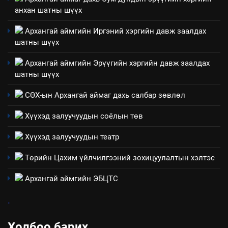
анхан шатны шүүх
7
Үйл ажиллагаандаа мөрдөж
Архангай аймгийн Иргэний хэргийн давж заалдах
байгаа хууль тогтоомж
шатны шүүх
ИЛ ТОД БАЙДАЛ
Архангай аймгийн Эрүүгийн хэргийн давж заалдах
шатны шүүх
8
Мэдээлэл хариуцагчийн
СӨХ-ын Архангай аймаг дахь салбар зөвлөл
явуулж байгаа үйл ажиллагаа,
Хүүхэд залуучуудын соёлын төв
үйлдвэрлэл, үйлчилгээ,
ИЛ ТОД БАЙДАЛ
ашиглаж байгаа техник,
Хүүхэд залуучуудын театр
технологийн хүн, мал, амьтны
эрүүл мэнд, байгаль орчинд
Төрийн Цахим үйлчилгээний зохицуулалтын хэлтэс
үзүүлэх буюу үзүүлж байгаа
нөлөөллийн талаарх
Архангай аймгийн ЭБЦТС
мэдээлэл
.
Холбоо барих