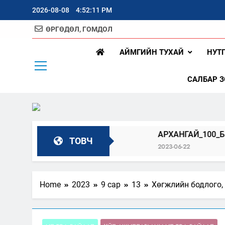
Skip
2026-08-08
4:52:12 PM
to
content
ӨРГӨДӨЛ, ГОМДОЛ
Арх
АЙМГИЙН ТУХАЙ
НУТ
САЛБАР 
ЛУУЛАХ ЗАР
АРХАНГАЙ_100_БИДНИЙ_ОР
ТОВЧ
2023-06-22
Home
2023
9 сар
13
Хөгжлийн бодлого,