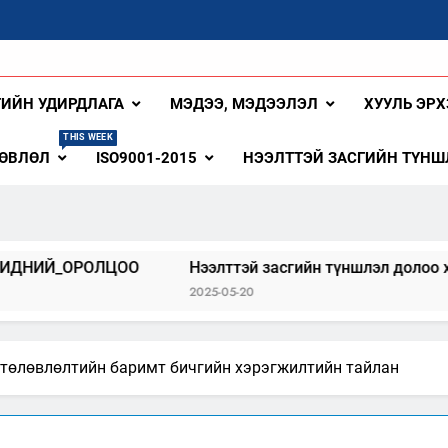
ангай Аймаг
ГИЙН УДИРДЛАГА
МЭДЭЭ, МЭДЭЭЛЭЛ
ХУУЛЬ ЭРХ
THIS WEEK
ЗӨВЛӨЛ
ISO9001-2015
НЭЭЛТТЭЙ ЗАСГИЙН ТҮНШ
ОЛЦОО
Нээлттэй засгийн түншлэл долоо хоног-2025
2025-05-20
 төлөвлөлтийн баримт бичгийн хэрэгжилтийн тайлан