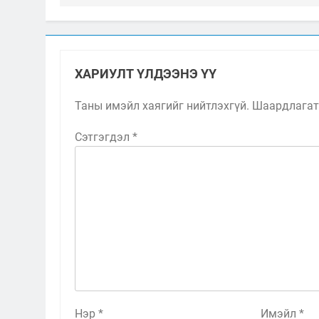
ХАРИУЛТ ҮЛДЭЭНЭ ҮҮ
Таны имэйл хаягийг нийтлэхгүй.
Шаардлагат
Сэтгэгдэл
*
Нэр
*
Имэйл
*