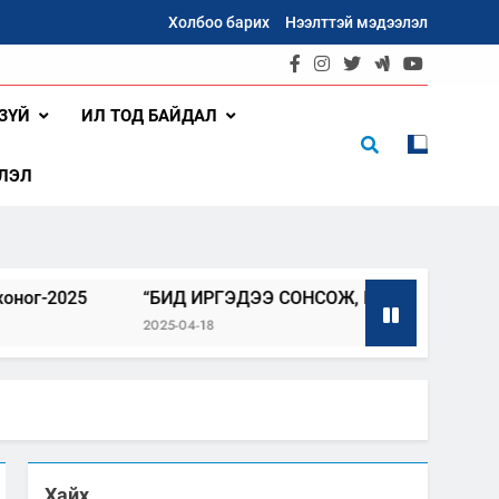
Холбоо барих
Нээлттэй мэдээлэл
ЗҮЙ
ИЛ ТОД БАЙДАЛ
ЛЭЛ
“БИД ИРГЭДЭЭ СОНСОЖ, ШИЙДНЭ” ӨДРИЙГ ЗОХИОН
2025-04-18
Хайх