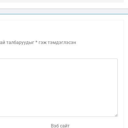
ай талбаруудыг
*
гэж тэмдэглэсэн
Вэб сайт