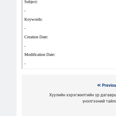
Previou
Мэдээний
цэс
Хуулийн хэрэгжилтийн үр дагавр
үнэлгээний тайл