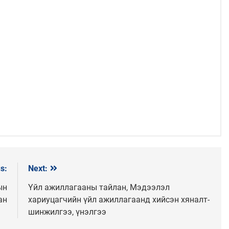
s:
Next:
ын
Үйл ажиллагааны тайлан, Мэдээлэл
ан
хариуцагчийн үйл ажиллагаанд хийсэн хяналт-
шинжилгээ, үнэлгээ