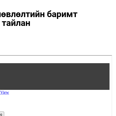
лөвлөлтийн баримт
 тайлан