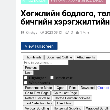
ИЛ ТОД БАЙДАЛ
ҮЙЛ АЖИЛЛАГААНЫ ИЛ ТОД БАЙДАЛ
Хөгжлийн бодлого, тө
бичгийн хэрэгжилтийн
0
Khishge
2023-09-13
1 Mins
View Fullscreen