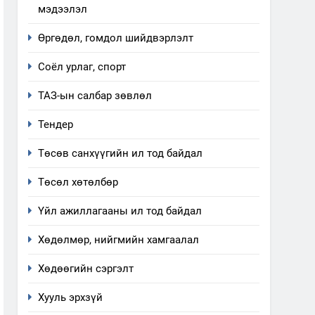
мэдээлэл
Өргөдөл, гомдол шийдвэрлэлт
Соёл урлаг, спорт
ТАЗ-ын салбар зөвлөл
Тендер
Төсөв санхүүгийн ил тод байдал
Төсөл хөтөлбөр
Үйл ажиллагааны ил тод байдал
Хөдөлмөр, нийгмийн хамгаалал
Хөдөөгийн сэргэлт
Хууль эрхзүй