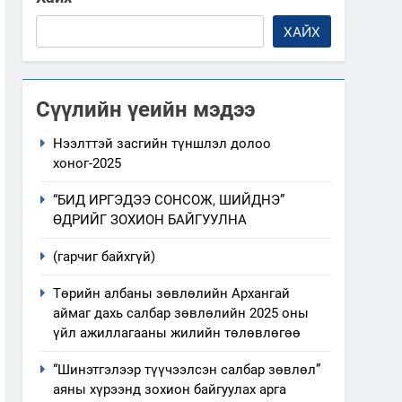
ХАЙХ
Сүүлийн үеийн мэдээ
Нээлттэй засгийн түншлэл долоо
хоног-2025
“БИД ИРГЭДЭЭ СОНСОЖ, ШИЙДНЭ”
ӨДРИЙГ ЗОХИОН БАЙГУУЛНА
(гарчиг байхгүй)
Төрийн албаны зөвлөлийн Архангай
аймаг дахь салбар зөвлөлийн 2025 оны
үйл ажиллагааны жилийн төлөвлөгөө
“Шинэтгэлээр түүчээлсэн салбар зөвлөл”
аяны хүрээнд зохион байгуулах арга