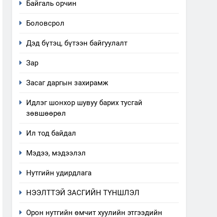
Байгаль орчин
Боловсрол
Дэд бүтэц, бүтээн байгуулалт
Зар
Засаг даргын захирамж
Идлэг шонхор шувуу барих тусгай
зөвшөөрөл
Ил тод байдал
Мэдээ, мэдээлэл
Нутгийн удирдлага
НЭЭЛТТЭЙ ЗАСГИЙН ТҮНШЛЭЛ
Орон нутгийн өмчит хуулийн этгээдийн