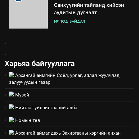
Санхүүгийн тайланд хийсэн
аудитын дүгнэлт
ИЛ ТОД БАЙДАЛ
7
.
Үйл ажиллагаандаа мөрдөж
.
байгаа хууль тогтоомж
Харьяа байгууллага
ИЛ ТОД БАЙДАЛ
Архангай аймгийн Соёл, урлаг, аялал жуулчлал,
8
залуучуудын газар
Мэдээлэл хариуцагчийн
явуулж байгаа үйл ажиллагаа,
Музей
үйлдвэрлэл, үйлчилгээ,
ИЛ ТОД БАЙДАЛ
Нийтлэг үйлчилгээний алба
ашиглаж байгаа техник,
технологийн хүн, мал, амьтны
1
Номын төв
эрүүл мэнд, байгаль орчинд
Нээлттэй засгийн түншлэл
үзүүлэх буюу үзүүлж байгаа
Архангай аймаг дахь Захиргааны хэргийн анхан
долоо хоног-2025