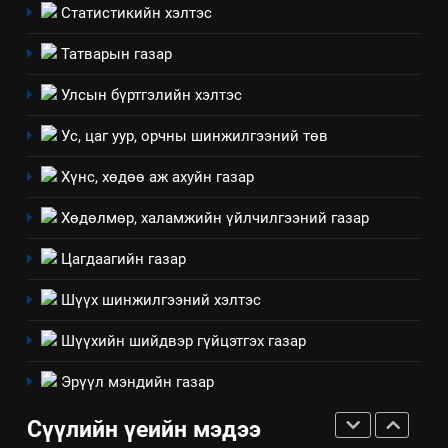
байгаа хууль тогтоомж
Статистикийн хэлтэс
ИЛ ТОД БАЙДАЛ
Татварын газар
8
Улсын бүртгэлийн хэлтэс
Мэдээлэл хариуцагчийн
Ус, цаг уур, орчны шинжилгээний төв
явуулж байгаа үйл ажиллагаа,
үйлдвэрлэл, үйлчилгээ,
ИЛ ТОД БАЙДАЛ
Хүнс, хөдөө аж ахуйн газар
ашиглаж байгаа техник,
технологийн хүн, мал, амьтны
Хөдөлмөр, халамжийн үйлчилгээний газар
1
эрүүл мэнд, байгаль орчинд
Нээлттэй засгийн түншлэл
Цагдаагийн газар
үзүүлэх буюу үзүүлж байгаа
долоо хоног-2025
нөлөөллийн талаарх
Шүүх шинжилгээний хэлтэс
НЭЭЛТТЭЙ ЗАСГИЙН ТҮНШЛЭЛ
мэдээлэл
Шүүхийн шийдвэр гүйцэтгэх газар
2
Эрүүл мэндийн газар
“БИД ИРГЭДЭЭ СОНСОЖ,
ШИЙДНЭ” ӨДРИЙГ ЗОХИОН
Сүүлийн үеийн мэдээ
БАЙГУУЛНА
ЗАР
ТАЗ-ЫН САЛБАР ЗӨВЛӨЛ