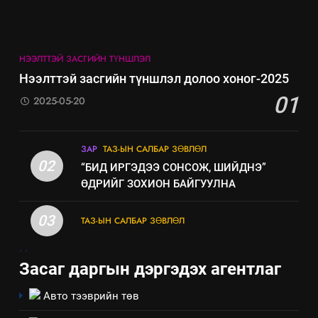
байгаа хууль тогтоомж
ИЛ ТОД БАЙДАЛ
НЭЭЛТТЭЙ ЗАСГИЙН ТҮНШЛЭЛ
8
Нээлттэй засгийн түншлэл долоо хоног-2025
Мэдээлэл хариуцагчийн
01
2025-05-20
явуулж байгаа үйл ажиллагаа,
үйлдвэрлэл, үйлчилгээ,
ИЛ ТОД БАЙДАЛ
ашиглаж байгаа техник,
ЗАР
ТАЗ-ЫН САЛБАР ЗӨВЛӨЛ
технологийн хүн, мал, амьтны
02
“БИД ИРГЭДЭЭ СОНСОЖ, ШИЙДНЭ”
эрүүл мэнд, байгаль орчинд
ӨДРИЙГ ЗОХИОН БАЙГУУЛНА
үзүүлэх буюу үзүүлж байгаа
нөлөөллийн талаарх
03
ТАЗ-ЫН САЛБАР ЗӨВЛӨЛ
мэдээлэл
.
.
Засаг даргын дэргэдэх агентлаг
Авто тээврийн төв