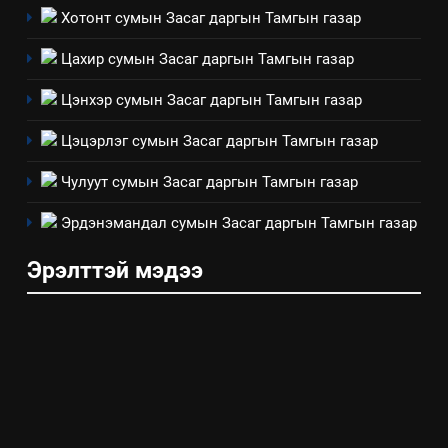
4
Хотонт сумын Засаг даргын Тамгын газар
Төрийн албаны зөвлөлийн
Цахир сумын Засаг даргын Тамгын газар
Архангай аймаг дахь салбар
зөвлөлийн 2025 оны үйл
ТАЗ-ЫН САЛБАР ЗӨВЛӨЛ
Цэнхэр сумын Засаг даргын Тамгын газар
ажиллагааны жилийн
төлөвлөгөө
Цэцэрлэг сумын Засаг даргын Тамгын газар
5
“Шинэтгэлээр түүчээлсэн
Чулуут сумын Засаг даргын Тамгын газар
салбар зөвлөл” аяны хүрээнд
зохион байгуулах арга
Эрдэнэмандал сумын Засаг даргын Тамгын газар
ТАЗ-ЫН САЛБАР ЗӨВЛӨЛ
хэмжээний төлөвлөгөө
Эрэлттэй мэдээ
6
Санхүүгийн тайланд хийсэн
аудитын дүгнэлт
ИЛ ТОД БАЙДАЛ
7
Үйл ажиллагаандаа мөрдөж