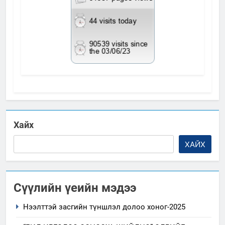
Хайх
ХАЙХ
Сүүлийн үеийн мэдээ
Нээлттэй засгийн түншлэл долоо хоног-2025