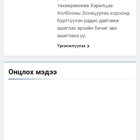
төхөөрөмжөө Харилцаа
Холбооны Зохицуулах хороонд
бүртгүүлэн радио давтамж
ашиглах эрхийн бичиг авч
ашиглана уу.
Үргэлжлүүлэх
Онцлох мэдээ