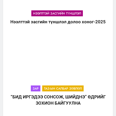
НЭЭЛТТЭЙ ЗАСГИЙН ТҮНШЛЭЛ
Нээлттэй засгийн түншлэл долоо хоног-2025
ЗАР
ТАЗ-ЫН САЛБАР ЗӨВЛӨЛ
“БИД ИРГЭДЭЭ СОНСОЖ, ШИЙДНЭ” ӨДРИЙГ
ЗОХИОН БАЙГУУЛНА