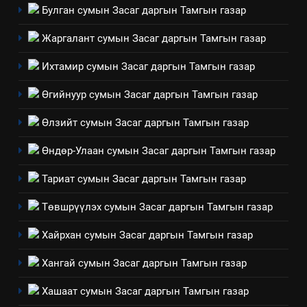
үйлдвэрлэл, үйлчилгээ,
ИЛ ТОД БАЙДАЛ
Булган сумын Засаг даргын Тамгын газар
ашиглаж байгаа техник,
Жаргалант сумын Засаг даргын Тамгын газар
технологийн хүн, мал, амьтны
1
эрүүл мэнд, байгаль орчинд
Нээлттэй засгийн түншлэл
Ихтамир сумын Засаг даргын Тамгын газар
үзүүлэх буюу үзүүлж байгаа
долоо хоног-2025
нөлөөллийн талаарх
Өгийнуур сумын Засаг даргын Тамгын газар
НЭЭЛТТЭЙ ЗАСГИЙН ТҮНШЛЭЛ
мэдээлэл
Өлзийт сумын Засаг даргын Тамгын газар
2
Өндөр-Улаан сумын Засаг даргын Тамгын газар
“БИД ИРГЭДЭЭ СОНСОЖ,
ШИЙДНЭ” ӨДРИЙГ ЗОХИОН
Тариат сумын Засаг даргын Тамгын газар
БАЙГУУЛНА
ЗАР
ТАЗ-ЫН САЛБАР ЗӨВЛӨЛ
Төвшрүүлэх сумын Засаг даргын Тамгын газар
3
Хайрхан сумын Засаг даргын Тамгын газар
Хангай сумын Засаг даргын Тамгын газар
ТАЗ-ЫН САЛБАР ЗӨВЛӨЛ
Хашаат сумын Засаг даргын Тамгын газар