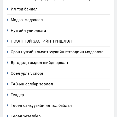
Ил тод байдал
Мэдээ, мэдээлэл
Нутгийн удирдлага
НЭЭЛТТЭЙ ЗАСГИЙН ТҮНШЛЭЛ
Орон нутгийн өмчит хуулийн этгээдийн мэдээлэл
Өргөдөл, гомдол шийдвэрлэлт
5
Соёл урлаг, спорт
“Шинэтгэлээр түүчээлсэн
ТАЗ-ын салбар зөвлөл
салбар зөвлөл” аяны хүрээнд
зохион байгуулах арга
ТАЗ-ЫН САЛБАР ЗӨВЛӨЛ
Тендер
хэмжээний төлөвлөгөө
Төсөв санхүүгийн ил тод байдал
6
Санхүүгийн тайланд хийсэн
Төсөл хөтөлбөр