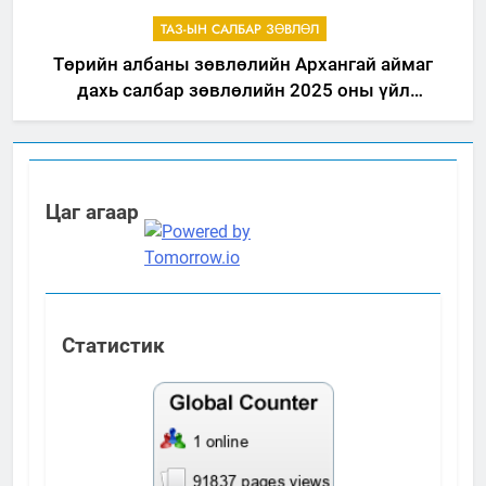
ТАЗ-ЫН САЛБАР ЗӨВЛӨЛ
Төрийн албаны зөвлөлийн Архангай аймаг
дахь салбар зөвлөлийн 2025 оны үйл
ажиллагааны жилийн төлөвлөгөө
Цаг агаар
Статистик