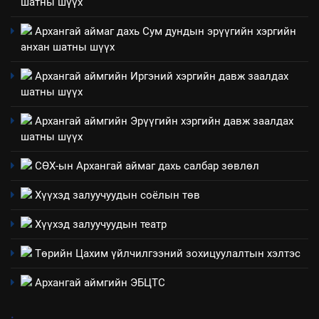
нөлөөллийн талаарх
шатны шүүх
НЭЭЛТТЭЙ ЗАСГИЙН ТҮНШЛЭЛ
мэдээлэл
Архангай аймаг дахь Сум дундын эрүүгийн хэргийн
анхан шатны шүүх
2
“БИД ИРГЭДЭЭ СОНСОЖ,
Архангай аймгийн Иргэний хэргийн давж заалдах
ШИЙДНЭ” ӨДРИЙГ ЗОХИОН
шатны шүүх
БАЙГУУЛНА
ЗАР
ТАЗ-ЫН САЛБАР ЗӨВЛӨЛ
Архангай аймгийн Эрүүгийн хэргийн давж заалдах
шатны шүүх
3
СӨХ-ын Архангай аймаг дахь салбар зөвлөл
ТАЗ-ЫН САЛБАР ЗӨВЛӨЛ
Хүүхэд залуучуудын соёлын төв
Хүүхэд залуучуудын театр
4
Төрийн Цахим үйлчилгээний зохицуулалтын хэлтэс
Төрийн албаны зөвлөлийн
Архангай аймаг дахь салбар
Архангай аймгийн ЭБЦТС
зөвлөлийн 2025 оны үйл
ТАЗ-ЫН САЛБАР ЗӨВЛӨЛ
ажиллагааны жилийн
.