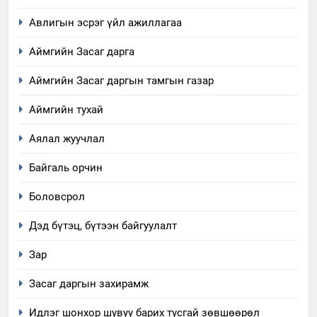
Авлигын эсрэг үйл ажиллагаа
Аймгийн Засаг дарга
Аймгийн Засаг даргын тамгын газар
Аймгийн тухай
Аялал жуучлал
Байгаль орчин
Боловсрол
Дэд бүтэц, бүтээн байгуулалт
Зар
Засаг даргын захирамж
Идлэг шонхор шувуу барих тусгай зөвшөөрөл