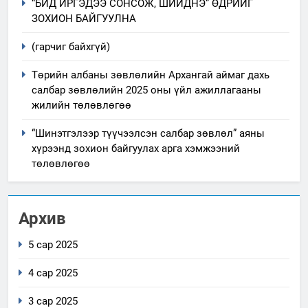
“БИД ИРГЭДЭЭ СОНСОЖ, ШИЙДНЭ” ӨДРИЙГ
ЗОХИОН БАЙГУУЛНА
(гарчиг байхгүй)
Төрийн албаны зөвлөлийн Архангай аймаг дахь
салбар зөвлөлийн 2025 оны үйл ажиллагааны
жилийн төлөвлөгөө
“Шинэтгэлээр түүчээлсэн салбар зөвлөл” аяны
хүрээнд зохион байгуулах арга хэмжээний
төлөвлөгөө
Архив
5 сар 2025
4 сар 2025
3 сар 2025