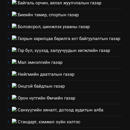
Байгаль орчин, аялал жуулчлалын газар
Биеийн тамир, спортын газар
Боловсрол, шинжлэх ухааны газар
Газрын харилцаа барилга хот байгуулалтын газар
5
“Шинэтгэлээр түүчээлсэн
Гэр бүл, хүүхэд, залуучуудын хөгжлийн газар
салбар зөвлөл” аяны хүрээнд
Мал эмнэлгийн газар
зохион байгуулах арга
ТАЗ-ЫН САЛБАР ЗӨВЛӨЛ
хэмжээний төлөвлөгөө
Нийгмийн даатгалын газар
6
Онцгой байдлын газар
Санхүүгийн тайланд хийсэн
аудитын дүгнэлт
Орон нутгийн Өмчийн газар
ИЛ ТОД БАЙДАЛ
Санхүүгийн хяналт, дотоод аудитын алба
7
Стандарт, хэмжил зүйн хэлтэс
Үйл ажиллагаандаа мөрдөж