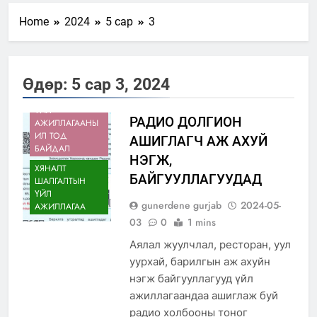
Home
2024
5 сар
3
ИЛ ТОД
Өдөр:
5 сар 3, 2024
БАЙДАЛ
ҮЙЛ
РАДИО ДОЛГИОН
АЖИЛЛАГААНЫ
ИЛ ТОД
АШИГЛАГЧ АЖ АХУЙ
БАЙДАЛ
НЭГЖ,
ХЯНАЛТ
БАЙГУУЛЛАГУУДАД
ШАЛГАЛТЫН
ҮЙЛ
gunerdene gurjab
2024-05-
АЖИЛЛАГАА
03
0
1 mins
Аялал жуулчлал, ресторан, уул
уурхай, барилгын аж ахуйн
нэгж байгууллагууд үйл
ажиллагаандаа ашиглаж буй
радио холбооны тоног