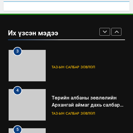
2
“БИД ИРГЭДЭЭ СОНСОЖ,
ШИЙДНЭ” ӨДРИЙГ ЗОХИОН
Их үзсэн мэдээ
БАЙГУУЛНА
ЗАР
ТАЗ-ЫН САЛБАР ЗӨВЛӨЛ
3
ТАЗ-ЫН САЛБАР ЗӨВЛӨЛ
4
Төрийн албаны зөвлөлийн
Архангай аймаг дахь салбар
зөвлөлийн 2025 оны үйл
ТАЗ-ЫН САЛБАР ЗӨВЛӨЛ
ажиллагааны жилийн
төлөвлөгөө
5