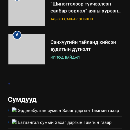
“Шинэтгэлээр түүчээлсэн
салбар зөвлөл” аяны хүрээнд
зохион байгуулах арга
ТАЗ-ЫН САЛБАР ЗӨВЛӨЛ
хэмжээний төлөвлөгөө
6
Санхүүгийн тайланд хийсэн
аудитын дүгнэлт
ИЛ ТОД БАЙДАЛ
7
.
Үйл ажиллагаандаа мөрдөж
байгаа хууль тогтоомж
ИЛ ТОД БАЙДАЛ
Сумдууд
Эрдэнэбулган сумын Засаг даргын Тамгын газар
8
Мэдээлэл хариуцагчийн
Батцэнгэл сумын Засаг даргын Тамгын газар
явуулж байгаа үйл ажиллагаа,