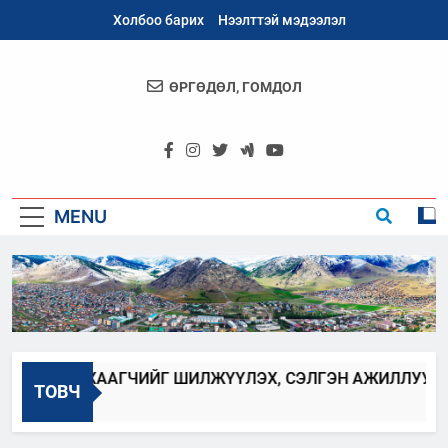
Skip
Холбоо барих
Нээлттэй мэдээлэл
to
content
ӨРГӨДӨЛ, ГОМДОЛ
Архангай
Аймаг
MENU
 АЛБАН ХААГЧИЙГ ШИЛЖҮҮЛЭХ, СЭЛГЭН АЖИЛЛУУЛАХ 
ТОВЧ