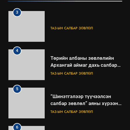
3
ТАЗ-ЫН САЛБАР ЗӨВЛӨЛ
4
Төрийн албаны зөвлөлийн
Архангай аймаг дахь салбар
зөвлөлийн 2025 оны үйл
ТАЗ-ЫН САЛБАР ЗӨВЛӨЛ
ажиллагааны жилийн
төлөвлөгөө
5
“Шинэтгэлээр түүчээлсэн
салбар зөвлөл” аяны хүрээнд
зохион байгуулах арга
ТАЗ-ЫН САЛБАР ЗӨВЛӨЛ
хэмжээний төлөвлөгөө
6