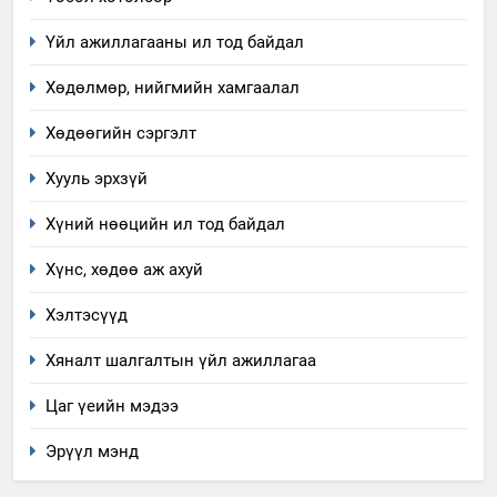
аудитын дүгнэлт
Үйл ажиллагааны ил тод байдал
ИЛ ТОД БАЙДАЛ
Хөдөлмөр, нийгмийн хамгаалал
7
Үйл ажиллагаандаа мөрдөж
Хөдөөгийн сэргэлт
байгаа хууль тогтоомж
Хууль эрхзүй
ИЛ ТОД БАЙДАЛ
Хүний нөөцийн ил тод байдал
8
Хүнс, хөдөө аж ахуй
Мэдээлэл хариуцагчийн
явуулж байгаа үйл ажиллагаа,
Хэлтэсүүд
үйлдвэрлэл, үйлчилгээ,
ИЛ ТОД БАЙДАЛ
ашиглаж байгаа техник,
Хяналт шалгалтын үйл ажиллагаа
технологийн хүн, мал, амьтны
1
Цаг үеийн мэдээ
эрүүл мэнд, байгаль орчинд
Нээлттэй засгийн түншлэл
үзүүлэх буюу үзүүлж байгаа
долоо хоног-2025
Эрүүл мэнд
нөлөөллийн талаарх
НЭЭЛТТЭЙ ЗАСГИЙН ТҮНШЛЭЛ
мэдээлэл