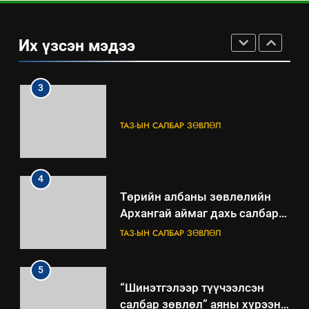
“БИД ИРГЭДЭЭ СОНСОЖ,
ШИЙДНЭ” ӨДРИЙГ ЗОХИОН
Их үзсэн мэдээ
БАЙГУУЛНА
ЗАР
ТАЗ-ЫН САЛБАР ЗӨВЛӨЛ
3
ТАЗ-ЫН САЛБАР ЗӨВЛӨЛ
4
Төрийн албаны зөвлөлийн
Архангай аймаг дахь салбар
зөвлөлийн 2025 оны үйл
ТАЗ-ЫН САЛБАР ЗӨВЛӨЛ
ажиллагааны жилийн
төлөвлөгөө
5
“Шинэтгэлээр түүчээлсэн
салбар зөвлөл” аяны хүрээнд