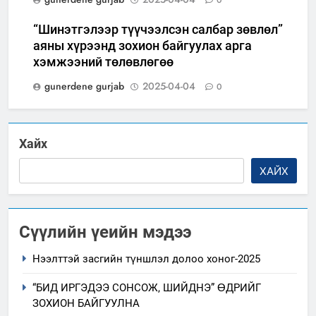
0
“Шинэтгэлээр түүчээлсэн салбар зөвлөл”
аяны хүрээнд зохион байгуулах арга
хэмжээний төлөвлөгөө
gunerdene gurjab
2025-04-04
0
Хайх
ХАЙХ
Сүүлийн үеийн мэдээ
Нээлттэй засгийн түншлэл долоо хоног-2025
“БИД ИРГЭДЭЭ СОНСОЖ, ШИЙДНЭ” ӨДРИЙГ
ЗОХИОН БАЙГУУЛНА