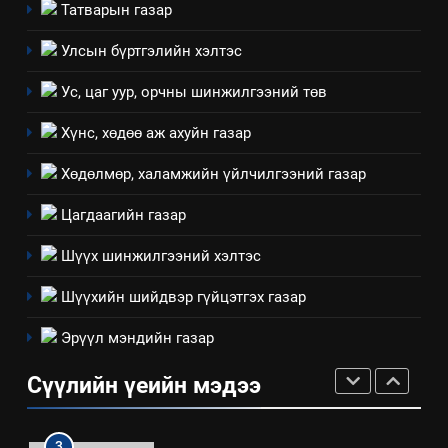
Татварын газар
8
Улсын бүртгэлийн хэлтэс
Мэдээлэл хариуцагчийн
Ус, цаг уур, орчны шинжилгээний төв
явуулж байгаа үйл ажиллагаа,
үйлдвэрлэл, үйлчилгээ,
ИЛ ТОД БАЙДАЛ
Хүнс, хөдөө аж ахуйн газар
ашиглаж байгаа техник,
технологийн хүн, мал, амьтны
Хөдөлмөр, халамжийн үйлчилгээний газар
1
эрүүл мэнд, байгаль орчинд
Нээлттэй засгийн түншлэл
Цагдаагийн газар
үзүүлэх буюу үзүүлж байгаа
долоо хоног-2025
нөлөөллийн талаарх
Шүүх шинжилгээний хэлтэс
НЭЭЛТТЭЙ ЗАСГИЙН ТҮНШЛЭЛ
мэдээлэл
Шүүхийн шийдвэр гүйцэтгэх газар
2
Эрүүл мэндийн газар
“БИД ИРГЭДЭЭ СОНСОЖ,
ШИЙДНЭ” ӨДРИЙГ ЗОХИОН
Сүүлийн үеийн мэдээ
БАЙГУУЛНА
ЗАР
ТАЗ-ЫН САЛБАР ЗӨВЛӨЛ
3