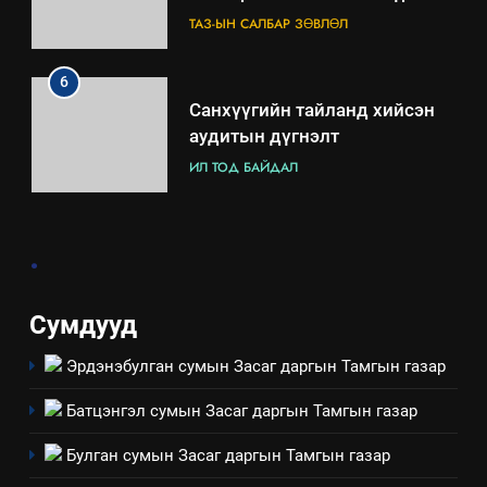
зохион байгуулах арга
ТАЗ-ЫН САЛБАР ЗӨВЛӨЛ
хэмжээний төлөвлөгөө
6
Санхүүгийн тайланд хийсэн
аудитын дүгнэлт
ИЛ ТОД БАЙДАЛ
7
.
Үйл ажиллагаандаа мөрдөж
байгаа хууль тогтоомж
ИЛ ТОД БАЙДАЛ
Сумдууд
Эрдэнэбулган сумын Засаг даргын Тамгын газар
8
Мэдээлэл хариуцагчийн
Батцэнгэл сумын Засаг даргын Тамгын газар
явуулж байгаа үйл ажиллагаа,
үйлдвэрлэл, үйлчилгээ,
ИЛ ТОД БАЙДАЛ
Булган сумын Засаг даргын Тамгын газар
ашиглаж байгаа техник,