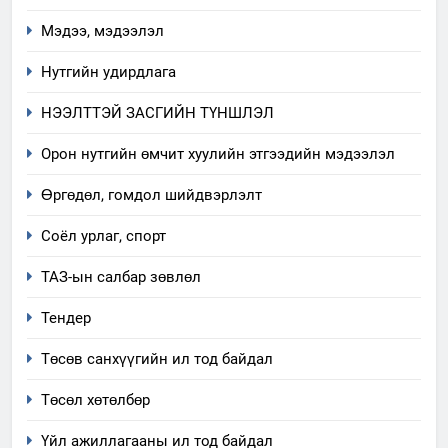
Мэдээ, мэдээлэл
Нутгийн удирдлага
НЭЭЛТТЭЙ ЗАСГИЙН ТҮНШЛЭЛ
Орон нутгийн өмчит хуулийн этгээдийн мэдээлэл
Өргөдөл, гомдол шийдвэрлэлт
5
Соёл урлаг, спорт
“Шинэтгэлээр түүчээлсэн
ТАЗ-ын салбар зөвлөл
салбар зөвлөл” аяны хүрээнд
зохион байгуулах арга
ТАЗ-ЫН САЛБАР ЗӨВЛӨЛ
Тендер
хэмжээний төлөвлөгөө
Төсөв санхүүгийн ил тод байдал
6
Санхүүгийн тайланд хийсэн
Төсөл хөтөлбөр
аудитын дүгнэлт
Үйл ажиллагааны ил тод байдал
ИЛ ТОД БАЙДАЛ