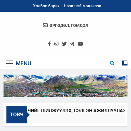
Skip
Холбоо барих
Нээлттэй мэдээлэл
to
content
ӨРГӨДӨЛ, ГОМДОЛ
Архангай
Аймаг
MENU
БАН ХААГЧИЙГ ШИЛЖҮҮЛЭХ, СЭЛГЭН АЖИЛЛУУЛАХ ЗАР
ТОВЧ