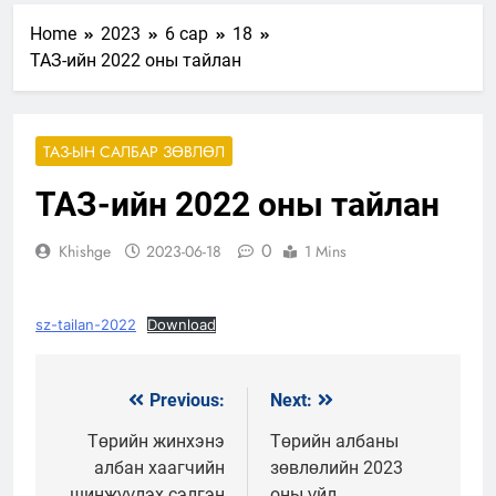
Home
2023
6 сар
18
ТАЗ-ийн 2022 оны тайлан
ТАЗ-ЫН САЛБАР ЗӨВЛӨЛ
ТАЗ-ийн 2022 оны тайлан
0
Khishge
2023-06-18
1 Mins
sz-tailan-2022
Download
Previous:
Next:
Мэдээний
цэс
Төрийн жинхэнэ
Төрийн албаны
албан хаагчийн
зөвлөлийн 2023
шинжүүлэх сэлгэн
оны үйл