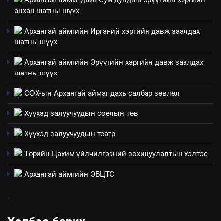
Архангай аймаг дахь Сум дундын эрүүгийн хэргийн
анхан шатны шүүх
2
“БИД ИРГЭДЭЭ СОНСОЖ,
Архангай аймгийн Иргэний хэргийн давж заалдах
ШИЙДНЭ” ӨДРИЙГ ЗОХИОН
шатны шүүх
БАЙГУУЛНА
ЗАР
ТАЗ-ЫН САЛБАР ЗӨВЛӨЛ
Архангай аймгийн Эрүүгийн хэргийн давж заалдах
шатны шүүх
3
СӨХ-ын Архангай аймаг дахь салбар зөвлөл
ТАЗ-ЫН САЛБАР ЗӨВЛӨЛ
Хүүхэд залуучуудын соёлын төв
Хүүхэд залуучуудын театр
4
Төрийн Цахим үйлчилгээний зохицуулалтын хэлтэс
Төрийн албаны зөвлөлийн
Архангай аймаг дахь салбар
Архангай аймгийн ЭБЦТС
зөвлөлийн 2025 оны үйл
ТАЗ-ЫН САЛБАР ЗӨВЛӨЛ
ажиллагааны жилийн
.
төлөвлөгөө
5