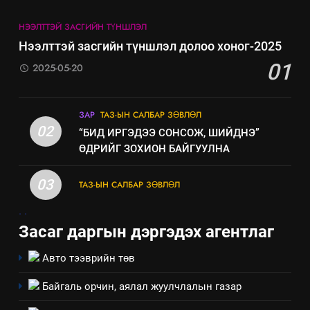
НЭЭЛТТЭЙ ЗАСГИЙН ТҮНШЛЭЛ
8
Нээлттэй засгийн түншлэл долоо хоног-2025
Мэдээлэл хариуцагчийн
01
2025-05-20
явуулж байгаа үйл ажиллагаа,
үйлдвэрлэл, үйлчилгээ,
ИЛ ТОД БАЙДАЛ
ашиглаж байгаа техник,
ЗАР
ТАЗ-ЫН САЛБАР ЗӨВЛӨЛ
технологийн хүн, мал, амьтны
02
“БИД ИРГЭДЭЭ СОНСОЖ, ШИЙДНЭ”
эрүүл мэнд, байгаль орчинд
ӨДРИЙГ ЗОХИОН БАЙГУУЛНА
үзүүлэх буюу үзүүлж байгаа
нөлөөллийн талаарх
03
ТАЗ-ЫН САЛБАР ЗӨВЛӨЛ
мэдээлэл
.
.
Засаг даргын дэргэдэх агентлаг
Авто тээврийн төв
Байгаль орчин, аялал жуулчлалын газар