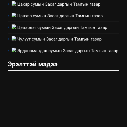
Цахир сумын Засаг даргын Тамгын газар
Архангай аймаг дахь салбар
зөвлөлийн 2025 оны үйл
ТАЗ-ЫН САЛБАР ЗӨВЛӨЛ
Цэнхэр сумын Засаг даргын Тамгын газар
ажиллагааны жилийн
төлөвлөгөө
Цэцэрлэг сумын Засаг даргын Тамгын газар
5
“Шинэтгэлээр түүчээлсэн
Чулуут сумын Засаг даргын Тамгын газар
салбар зөвлөл” аяны хүрээнд
зохион байгуулах арга
Эрдэнэмандал сумын Засаг даргын Тамгын газар
ТАЗ-ЫН САЛБАР ЗӨВЛӨЛ
хэмжээний төлөвлөгөө
Эрэлттэй мэдээ
6
Санхүүгийн тайланд хийсэн
аудитын дүгнэлт
ИЛ ТОД БАЙДАЛ
7
Үйл ажиллагаандаа мөрдөж
байгаа хууль тогтоомж
ИЛ ТОД БАЙДАЛ