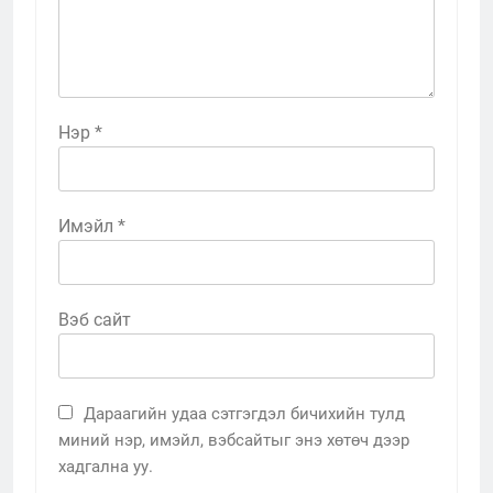
Нэр
*
Имэйл
*
Вэб сайт
Дараагийн удаа сэтгэгдэл бичихийн тулд
миний нэр, имэйл, вэбсайтыг энэ хөтөч дээр
хадгална уу.