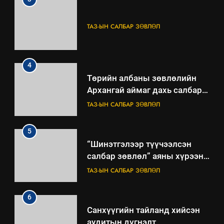
ТАЗ-ЫН САЛБАР ЗӨВЛӨЛ
4
Төрийн албаны зөвлөлийн
Архангай аймаг дахь салбар
зөвлөлийн 2025 оны үйл
ТАЗ-ЫН САЛБАР ЗӨВЛӨЛ
ажиллагааны жилийн
төлөвлөгөө
5
“Шинэтгэлээр түүчээлсэн
салбар зөвлөл” аяны хүрээнд
зохион байгуулах арга
ТАЗ-ЫН САЛБАР ЗӨВЛӨЛ
хэмжээний төлөвлөгөө
6
Санхүүгийн тайланд хийсэн
аудитын дүгнэлт