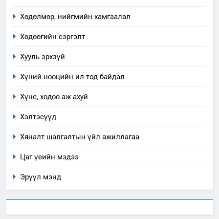
Хөдөлмөр, нийгмийн хамгаалал
7
Үйл ажиллагаандаа мөрдөж
Хөдөөгийн сэргэлт
байгаа хууль тогтоомж
Хууль эрхзүй
ИЛ ТОД БАЙДАЛ
Хүний нөөцийн ил тод байдал
8
Хүнс, хөдөө аж ахуй
Мэдээлэл хариуцагчийн
явуулж байгаа үйл ажиллагаа,
Хэлтэсүүд
үйлдвэрлэл, үйлчилгээ,
ИЛ ТОД БАЙДАЛ
ашиглаж байгаа техник,
Хяналт шалгалтын үйл ажиллагаа
технологийн хүн, мал, амьтны
1
Цаг үеийн мэдээ
эрүүл мэнд, байгаль орчинд
Нээлттэй засгийн түншлэл
үзүүлэх буюу үзүүлж байгаа
долоо хоног-2025
Эрүүл мэнд
нөлөөллийн талаарх
НЭЭЛТТЭЙ ЗАСГИЙН ТҮНШЛЭЛ
мэдээлэл
2