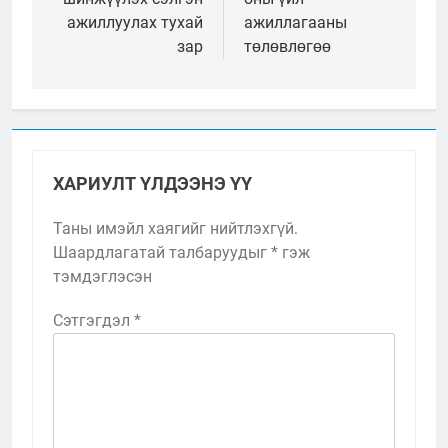
ажиллуулах тухай
ажиллагааны
зар
төлөвлөгөө
ХАРИУЛТ ҮЛДЭЭНЭ ҮҮ
Таны имэйл хаягийг нийтлэхгүй.
Шаардлагатай талбаруудыг
*
гэж
тэмдэглэсэн
Сэтгэгдэл
*