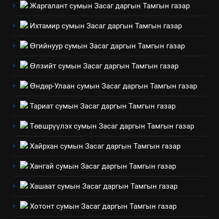
Жаргалант сумын Засаг даргын Тамгын газар
технологийн хүн, мал, амьтны
1
эрүүл мэнд, байгаль орчинд
Нээлттэй засгийн түншлэл
Ихтамир сумын Засаг даргын Тамгын газар
үзүүлэх буюу үзүүлж байгаа
долоо хоног-2025
нөлөөллийн талаарх
Өгийнуур сумын Засаг даргын Тамгын газар
НЭЭЛТТЭЙ ЗАСГИЙН ТҮНШЛЭЛ
мэдээлэл
Өлзийт сумын Засаг даргын Тамгын газар
2
Өндөр-Улаан сумын Засаг даргын Тамгын газар
“БИД ИРГЭДЭЭ СОНСОЖ,
ШИЙДНЭ” ӨДРИЙГ ЗОХИОН
Тариат сумын Засаг даргын Тамгын газар
БАЙГУУЛНА
ЗАР
ТАЗ-ЫН САЛБАР ЗӨВЛӨЛ
Төвшрүүлэх сумын Засаг даргын Тамгын газар
3
Хайрхан сумын Засаг даргын Тамгын газар
Хангай сумын Засаг даргын Тамгын газар
ТАЗ-ЫН САЛБАР ЗӨВЛӨЛ
Хашаат сумын Засаг даргын Тамгын газар
4
Хотонт сумын Засаг даргын Тамгын газар
Төрийн албаны зөвлөлийн