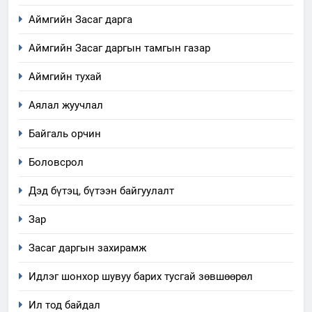
Аймгийн Засаг дарга
Аймгийн Засаг даргын тамгын газар
Аймгийн тухай
Аялал жуучлал
Байгаль орчин
Боловсрол
Дэд бүтэц, бүтээн байгуулалт
Зар
Засаг даргын захирамж
Идлэг шонхор шувуу барих тусгай зөвшөөрөл
Ил тод байдал