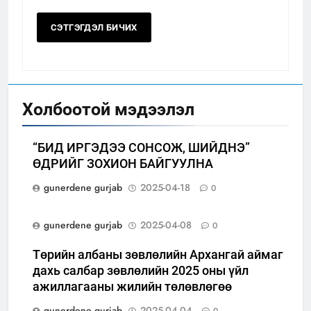
Холбоотой мэдээлэл
“БИД ИРГЭДЭЭ СОНСОЖ, ШИЙДНЭ”
ӨДРИЙГ ЗОХИОН БАЙГУУЛНА
gunerdene gurjab
2025-04-18
0
gunerdene gurjab
2025-04-08
0
Төрийн албаны зөвлөлийн Архангай аймаг
дахь салбар зөвлөлийн 2025 оны үйл
ажиллагааны жилийн төлөвлөгөө
gunerdene gurjab
2025-04-04