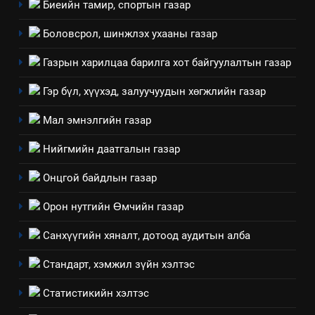
Биеийн тамир, спортын газар
Боловсрол, шинжлэх ухааны газар
Газрын харилцаа барилга хот байгуулалтын газар
5
“Шинэтгэлээр түүчээлсэн
Гэр бүл, хүүхэд, залуучуудын хөгжлийн газар
салбар зөвлөл” аяны хүрээнд
Мал эмнэлгийн газар
зохион байгуулах арга
ТАЗ-ЫН САЛБАР ЗӨВЛӨЛ
хэмжээний төлөвлөгөө
Нийгмийн даатгалын газар
6
Онцгой байдлын газар
Санхүүгийн тайланд хийсэн
аудитын дүгнэлт
Орон нутгийн Өмчийн газар
ИЛ ТОД БАЙДАЛ
Санхүүгийн хяналт, дотоод аудитын алба
7
Стандарт, хэмжил зүйн хэлтэс
Үйл ажиллагаандаа мөрдөж
байгаа хууль тогтоомж
Статистикийн хэлтэс
ИЛ ТОД БАЙДАЛ