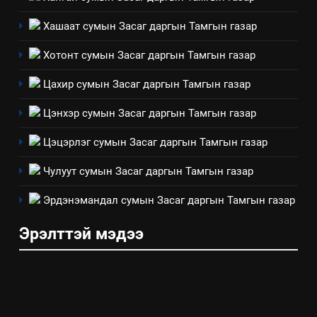
Хашаат сумын Засаг даргын Тамгын газар
4
Хотонт сумын Засаг даргын Тамгын газар
Төрийн албаны зөвлөлийн
Цахир сумын Засаг даргын Тамгын газар
Архангай аймаг дахь салбар
зөвлөлийн 2025 оны үйл
ТАЗ-ЫН САЛБАР ЗӨВЛӨЛ
Цэнхэр сумын Засаг даргын Тамгын газар
ажиллагааны жилийн
төлөвлөгөө
Цэцэрлэг сумын Засаг даргын Тамгын газар
5
“Шинэтгэлээр түүчээлсэн
Чулуут сумын Засаг даргын Тамгын газар
салбар зөвлөл” аяны хүрээнд
зохион байгуулах арга
Эрдэнэмандал сумын Засаг даргын Тамгын газар
ТАЗ-ЫН САЛБАР ЗӨВЛӨЛ
хэмжээний төлөвлөгөө
Эрэлттэй мэдээ
6
Санхүүгийн тайланд хийсэн
аудитын дүгнэлт
ИЛ ТОД БАЙДАЛ