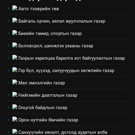
Авто тээврийн төв
Байгаль орчин, аялал жуулчлалын газар
Биеийн тамир, спортын газар
Боловсрол, шинжлэх ухааны газар
Газрын харилцаа барилга хот байгуулалтын газар
5
“Шинэтгэлээр түүчээлсэн
Гэр бүл, хүүхэд, залуучуудын хөгжлийн газар
салбар зөвлөл” аяны хүрээнд
Мал эмнэлгийн газар
зохион байгуулах арга
ТАЗ-ЫН САЛБАР ЗӨВЛӨЛ
хэмжээний төлөвлөгөө
Нийгмийн даатгалын газар
6
Онцгой байдлын газар
Санхүүгийн тайланд хийсэн
аудитын дүгнэлт
Орон нутгийн Өмчийн газар
ИЛ ТОД БАЙДАЛ
Санхүүгийн хяналт, дотоод аудитын алба