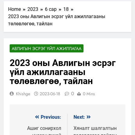
Home
2023
6 сар
18
2023 оны Авлигын эсрэг үйл ажиллагааны
төлөвлөгөө, тайлан
АВЛИГЫН ЭСРЭГ ҮЙЛ АЖИЛЛАГАА
2023 оны Авлигын эсрэг
үйл ажиллагааны
төлөвлөгөө, тайлан
0
Khishge
2023-06-18
0 Mins
Previous:
Next:
Мэдээний
цэс
Ашиг сонирхол
Хяналт шалгалтын