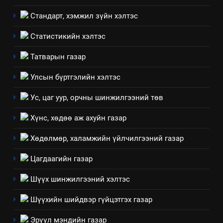
7
Стандарт, хэмжил зүйн хэлтэс
Үйл ажиллагаандаа мөрдөж
байгаа хууль тогтоомж
Статистикийн хэлтэс
ИЛ ТОД БАЙДАЛ
Татварын газар
8
Улсын бүртгэлийн хэлтэс
Мэдээлэл хариуцагчийн
Ус, цаг уур, орчны шинжилгээний төв
явуулж байгаа үйл ажиллагаа,
үйлдвэрлэл, үйлчилгээ,
ИЛ ТОД БАЙДАЛ
Хүнс, хөдөө аж ахуйн газар
ашиглаж байгаа техник,
технологийн хүн, мал, амьтны
Хөдөлмөр, халамжийн үйлчилгээний газар
1
эрүүл мэнд, байгаль орчинд
Нээлттэй засгийн түншлэл
Цагдаагийн газар
үзүүлэх буюу үзүүлж байгаа
долоо хоног-2025
нөлөөллийн талаарх
Шүүх шинжилгээний хэлтэс
НЭЭЛТТЭЙ ЗАСГИЙН ТҮНШЛЭЛ
мэдээлэл
Шүүхийн шийдвэр гүйцэтгэх газар
2
Эрүүл мэндийн газар
“БИД ИРГЭДЭЭ СОНСОЖ,