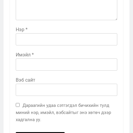
Нэр
*
Имэйл
*
Вэб сайт
Дараагийн удаа сэтгэгдэл бичихийн тулд
миний нэр, имэйл, вэбсайтыг энэ хөтөч дээр
хадгална уу.