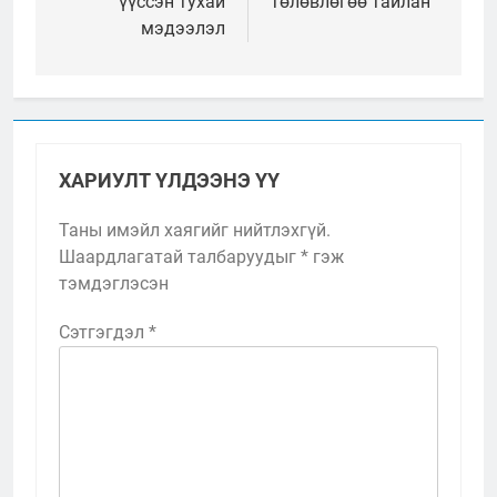
үүссэн тухай
төлөвлөгөө тайлан
мэдээлэл
ХАРИУЛТ ҮЛДЭЭНЭ ҮҮ
Таны имэйл хаягийг нийтлэхгүй.
Шаардлагатай талбаруудыг
*
гэж
тэмдэглэсэн
Сэтгэгдэл
*