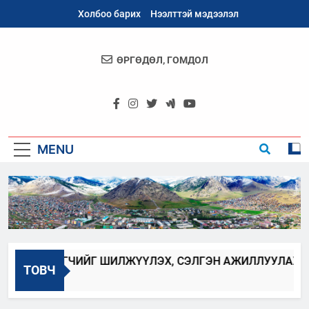
Skip
Холбоо барих
Нээлттэй мэдээлэл
to
content
ӨРГӨДӨЛ, ГОМДОЛ
Архангай
Аймаг
MENU
БАН ХААГЧИЙГ ШИЛЖҮҮЛЭХ, СЭЛГЭН АЖИЛЛУУЛАХ ЗАР
ТОВЧ