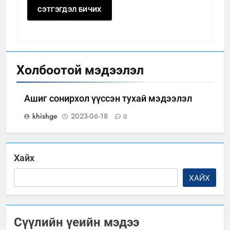
Холбоотой мэдээлэл
Ашиг сонирхол үүссэн тухай мэдээлэл
khishge
2023-06-18
0
Хайх
ХАЙХ
Сүүлийн үеийн мэдээ