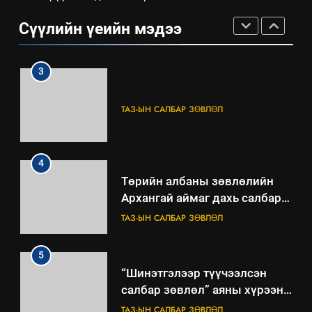
ШИЙДНЭ” ӨДРИЙГ ЗОХИОН
Сүүлийн үеийн мэдээ
БАЙГУУЛНА
ЗАР
ТАЗ-ЫН САЛБАР ЗӨВЛӨЛ
3
ТАЗ-ЫН САЛБАР ЗӨВЛӨЛ
4
Төрийн албаны зөвлөлийн
Архангай аймаг дахь салбар
зөвлөлийн 2025 оны үйл
ТАЗ-ЫН САЛБАР ЗӨВЛӨЛ
ажиллагааны жилийн
төлөвлөгөө
5
“Шинэтгэлээр түүчээлсэн
салбар зөвлөл” аяны хүрээнд
зохион байгуулах арга
ТАЗ-ЫН САЛБАР ЗӨВЛӨЛ