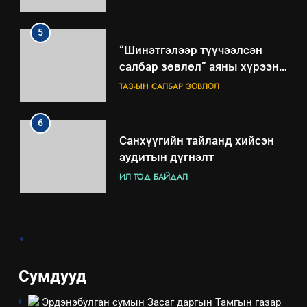
ажиллагааны жилийн
төлөвлөгөө
5
“Шинэтгэлээр түүчээлсэн
салбар зөвлөл” аяны хүрээнд
зохион байгуулах арга
ТАЗ-ЫН САЛБАР ЗӨВЛӨЛ
хэмжээний төлөвлөгөө
6
Санхүүгийн тайланд хийсэн
аудитын дүгнэлт
ИЛ ТОД БАЙДАЛ
7
.
Үйл ажиллагаандаа мөрдөж
байгаа хууль тогтоомж
ИЛ ТОД БАЙДАЛ
Сумдууд
Эрдэнэбулган сумын Засаг даргын Тамгын газар
8