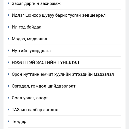
Засаг даргын захирамж
Идлэг шонхор шувуу барих тусгай зөвшөөрөл
Ил тод байдал
Мэдээ, мэдээлэл
Нутгийн удирдлага
НЭЭЛТТЭЙ ЗАСГИЙН ТҮНШЛЭЛ
Орон нутгийн өмчит хуулийн этгээдийн мэдээлэл
Өргөдөл, гомдол шийдвэрлэлт
5
Соёл урлаг, спорт
“Шинэтгэлээр түүчээлсэн
ТАЗ-ын салбар зөвлөл
салбар зөвлөл” аяны хүрээнд
зохион байгуулах арга
ТАЗ-ЫН САЛБАР ЗӨВЛӨЛ
Тендер
хэмжээний төлөвлөгөө