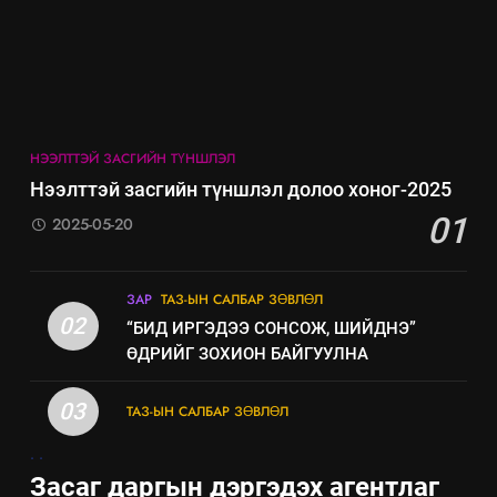
7
Үйл ажиллагаандаа мөрдөж
байгаа хууль тогтоомж
ИЛ ТОД БАЙДАЛ
НЭЭЛТТЭЙ ЗАСГИЙН ТҮНШЛЭЛ
8
Нээлттэй засгийн түншлэл долоо хоног-2025
Мэдээлэл хариуцагчийн
01
2025-05-20
явуулж байгаа үйл ажиллагаа,
үйлдвэрлэл, үйлчилгээ,
ИЛ ТОД БАЙДАЛ
ашиглаж байгаа техник,
ЗАР
ТАЗ-ЫН САЛБАР ЗӨВЛӨЛ
технологийн хүн, мал, амьтны
02
“БИД ИРГЭДЭЭ СОНСОЖ, ШИЙДНЭ”
эрүүл мэнд, байгаль орчинд
ӨДРИЙГ ЗОХИОН БАЙГУУЛНА
үзүүлэх буюу үзүүлж байгаа
нөлөөллийн талаарх
03
ТАЗ-ЫН САЛБАР ЗӨВЛӨЛ
мэдээлэл
.
.
Засаг даргын дэргэдэх агентлаг