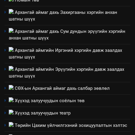
Номын төв
эрүүл мэнд, байгаль орчинд
Нээлттэй засгийн түншлэл
үзүүлэх буюу үзүүлж байгаа
Архангай аймаг дахь Захиргааны хэргийн анхан
долоо хоног-2025
нөлөөллийн талаарх
шатны шүүх
НЭЭЛТТЭЙ ЗАСГИЙН ТҮНШЛЭЛ
мэдээлэл
Архангай аймаг дахь Сум дундын эрүүгийн хэргийн
анхан шатны шүүх
2
“БИД ИРГЭДЭЭ СОНСОЖ,
Архангай аймгийн Иргэний хэргийн давж заалдах
ШИЙДНЭ” ӨДРИЙГ ЗОХИОН
шатны шүүх
БАЙГУУЛНА
ЗАР
ТАЗ-ЫН САЛБАР ЗӨВЛӨЛ
Архангай аймгийн Эрүүгийн хэргийн давж заалдах
шатны шүүх
3
СӨХ-ын Архангай аймаг дахь салбар зөвлөл
ТАЗ-ЫН САЛБАР ЗӨВЛӨЛ
Хүүхэд залуучуудын соёлын төв
Хүүхэд залуучуудын театр
4
Төрийн Цахим үйлчилгээний зохицуулалтын хэлтэс
Төрийн албаны зөвлөлийн
Архангай аймаг дахь салбар