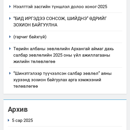
Нээлттэй засгийн түншлэл долоо хоног-2025
“БИД ИРГЭДЭЭ СОНСОЖ, ШИЙДНЭ” ӨДРИЙГ
ЗОХИОН БАЙГУУЛНА
(гарчиг байхгүй)
Төрийн албаны зөвлөлийн Архангай аймаг дахь
салбар зөвлөлийн 2025 оны үйл ажиллагааны
жилийн төлөвлөгөө
“Шинэтгэлээр түүчээлсэн салбар зөвлөл” аяны
хүрээнд зохион байгуулах арга хэмжээний
төлөвлөгөө
Архив
5 сар 2025