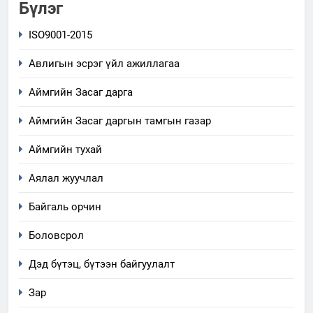
Бүлэг
ISO9001-2015
Авлигын эсрэг үйл ажиллагаа
Аймгийн Засаг дарга
Аймгийн Засаг даргын тамгын газар
Аймгийн тухай
Аялал жуучлал
Байгаль орчин
Боловсрол
Дэд бүтэц, бүтээн байгуулалт
Зар