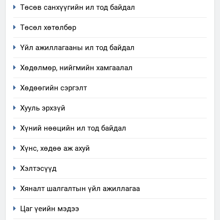
Төсөв санхүүгийн ил тод байдал
6
Санхүүгийн тайланд хийсэн
Төсөл хөтөлбөр
аудитын дүгнэлт
Үйл ажиллагааны ил тод байдал
ИЛ ТОД БАЙДАЛ
Хөдөлмөр, нийгмийн хамгаалал
7
Үйл ажиллагаандаа мөрдөж
Хөдөөгийн сэргэлт
байгаа хууль тогтоомж
Хууль эрхзүй
ИЛ ТОД БАЙДАЛ
Хүний нөөцийн ил тод байдал
8
Хүнс, хөдөө аж ахуй
Мэдээлэл хариуцагчийн
явуулж байгаа үйл ажиллагаа,
Хэлтэсүүд
үйлдвэрлэл, үйлчилгээ,
ИЛ ТОД БАЙДАЛ
ашиглаж байгаа техник,
Хяналт шалгалтын үйл ажиллагаа
технологийн хүн, мал, амьтны
1
Цаг үеийн мэдээ
эрүүл мэнд, байгаль орчинд
Нээлттэй засгийн түншлэл