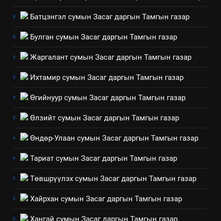
Мэдээлэл хариуцагчийн
Батцэнгэл сумын Засаг даргын Тамгын газар
явуулж байгаа үйл ажиллагаа,
үйлдвэрлэл, үйлчилгээ,
ИЛ ТОД БАЙДАЛ
Булган сумын Засаг даргын Тамгын газар
ашиглаж байгаа техник,
Жаргалант сумын Засаг даргын Тамгын газар
технологийн хүн, мал, амьтны
1
эрүүл мэнд, байгаль орчинд
Нээлттэй засгийн түншлэл
Ихтамир сумын Засаг даргын Тамгын газар
үзүүлэх буюу үзүүлж байгаа
долоо хоног-2025
нөлөөллийн талаарх
Өгийнуур сумын Засаг даргын Тамгын газар
НЭЭЛТТЭЙ ЗАСГИЙН ТҮНШЛЭЛ
мэдээлэл
Өлзийт сумын Засаг даргын Тамгын газар
2
Өндөр-Улаан сумын Засаг даргын Тамгын газар
“БИД ИРГЭДЭЭ СОНСОЖ,
ШИЙДНЭ” ӨДРИЙГ ЗОХИОН
Тариат сумын Засаг даргын Тамгын газар
БАЙГУУЛНА
ЗАР
ТАЗ-ЫН САЛБАР ЗӨВЛӨЛ
Төвшрүүлэх сумын Засаг даргын Тамгын газар
3
Хайрхан сумын Засаг даргын Тамгын газар
Хангай сумын Засаг даргын Тамгын газар
ТАЗ-ЫН САЛБАР ЗӨВЛӨЛ