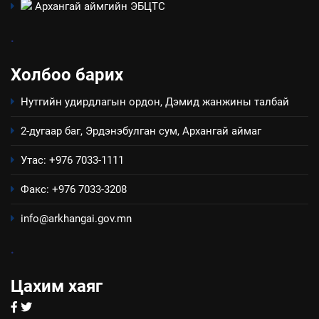
Архангай аймгийн ЭБЦТС
зөвлөлийн 2025 оны үйл
ТАЗ-ЫН САЛБАР ЗӨВЛӨЛ
ажиллагааны жилийн
.
төлөвлөгөө
5
Холбоо барих
“Шинэтгэлээр түүчээлсэн
салбар зөвлөл” аяны хүрээнд
Нутгийн удирдлагын ордон, Дэмид жанжины талбай
зохион байгуулах арга
ТАЗ-ЫН САЛБАР ЗӨВЛӨЛ
хэмжээний төлөвлөгөө
2-дугаар баг, Эрдэнэбулган сум, Архангай аймаг
6
Утас: +976 7033-1111
Санхүүгийн тайланд хийсэн
аудитын дүгнэлт
Факс: +976 7033-3208
ИЛ ТОД БАЙДАЛ
info@arkhangai.gov.mn
7
.
Үйл ажиллагаандаа мөрдөж
байгаа хууль тогтоомж
Цахим хаяг
ИЛ ТОД БАЙДАЛ