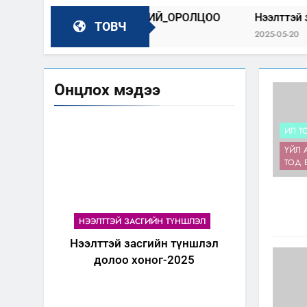
ГАЙ_100_БИДНИЙ_ОРОЛЦОО
Нээлттэй засгийн түншл
ТОВЧ
22
2025-05-20
Онцлох мэдээ
ИЛ Т
ҮЙЛ 
ТОД 
НЭЭЛТТЭЙ ЗАСГИЙН ТҮНШЛЭЛ
Нээлттэй засгийн түншлэл
долоо хоног-2025