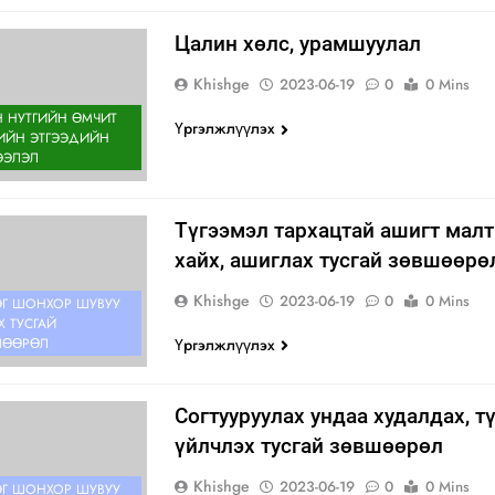
Цалин хөлс, урамшуулал
Khishge
2023-06-19
0
0 Mins
 НУТГИЙН ӨМЧИТ
Үргэлжлүүлэх
ИЙН ЭТГЭЭДИЙН
ЭЭЛЭЛ
Түгээмэл тархацтай ашигт мал
хайх, ашиглах тусгай зөвшөөрө
Khishge
2023-06-19
0
0 Mins
Г ШОНХОР ШУВУУ
Х ТУСГАЙ
Үргэлжлүүлэх
ШӨӨРӨЛ
Согтууруулах ундаа худалдах, т
үйлчлэх тусгай зөвшөөрөл
Khishge
2023-06-19
0
0 Mins
Г ШОНХОР ШУВУУ