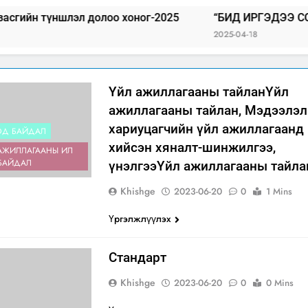
эл долоо хоног-2025
“БИД ИРГЭДЭЭ СОНСОЖ, ШИЙ
2025-04-18
Үйл ажиллагааны тайланҮйл
ажиллагааны тайлан, Мэдээлэл
хариуцагчийн үйл ажиллагаанд
ОД БАЙДАЛ
хийсэн хяналт-шинжилгээ,
АЖИЛЛАГААНЫ ИЛ
БАЙДАЛ
үнэлгээҮйл ажиллагааны тайла
Khishge
2023-06-20
0
1 Mins
Үргэлжлүүлэх
Стандарт
Khishge
2023-06-20
0
0 Mins