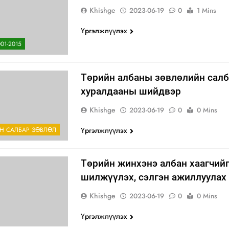
Khishge
2023-06-19
0
1 Mins
Үргэлжлүүлэх
01-2015
Төрийн албаны зөвлөлийн салб
хуралдааны шийдвэр
Khishge
2023-06-19
0
0 Mins
Үргэлжлүүлэх
ЫН САЛБАР ЗӨВЛӨЛ
Төрийн жинхэнэ албан хаагчий
шилжүүлэх, сэлгэн ажиллуулах
Khishge
2023-06-19
0
0 Mins
Үргэлжлүүлэх