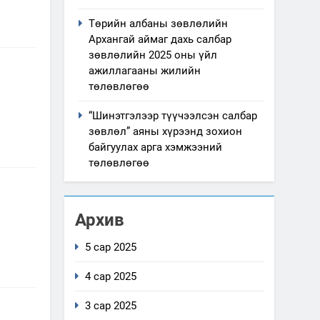
Төрийн албаны зөвлөлийн
Архангай аймаг дахь салбар
зөвлөлийн 2025 оны үйл
ажиллагааны жилийн
төлөвлөгөө
“Шинэтгэлээр түүчээлсэн салбар
зөвлөл” аяны хүрээнд зохион
байгуулах арга хэмжээний
төлөвлөгөө
Архив
5 сар 2025
4 сар 2025
3 сар 2025