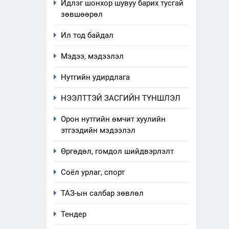
Идлэг шонхор шувуу барих тусгай
зөвшөөрөл
Ил тод байдал
Мэдээ, мэдээлэл
Нутгийн удирдлага
НЭЭЛТТЭЙ ЗАСГИЙН ТҮНШЛЭЛ
Орон нутгийн өмчит хуулийн
этгээдийн мэдээлэл
Өргөдөл, гомдол шийдвэрлэлт
Соёл урлаг, спорт
5
“Шинэтгэлээр түүчээлсэн
ТАЗ-ын салбар зөвлөл
салбар зөвлөл” аяны
хүрээнд зохион байгуулах
ТАЗ-ЫН САЛБАР ЗӨВЛӨЛ
Тендер
арга хэмжээний төлөвлөгөө