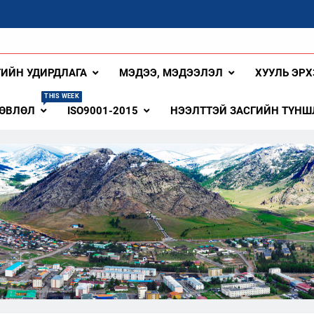
ангай Аймаг
ГИЙН УДИРДЛАГА
МЭДЭЭ, МЭДЭЭЛЭЛ
ХУУЛЬ ЭРХ
THIS WEEK
ЗӨВЛӨЛ
ISO9001-2015
НЭЭЛТТЭЙ ЗАСГИЙН ТҮНШ