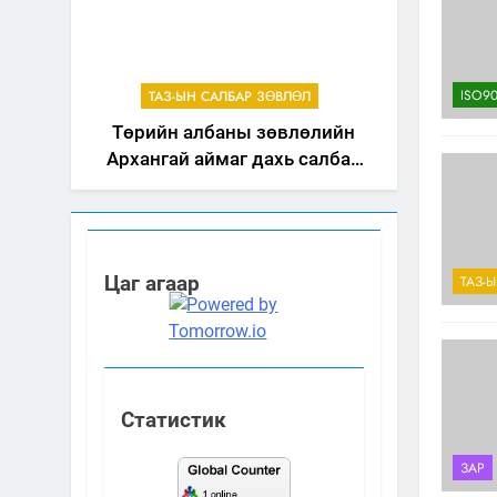
ISO90
ТАЗ-ЫН САЛБАР ЗӨВЛӨЛ
Төрийн албаны зөвлөлийн
Архангай аймаг дахь салбар
зөвлөлийн 2025 оны үйл
ажиллагааны жилийн
төлөвлөгөө
Цаг агаар
ТАЗ-
Статистик
ЗАР