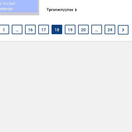
Х ТУСГАЙ
Үргэлжлүүлэх
ШӨӨРӨЛ
1
…
16
17
18
19
20
…
24