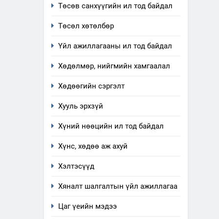
6
Төсөв санхүүгийн ил тод байдал
Санхүүгийн тайланд хийсэн
аудитын дүгнэлт
Төсөл хөтөлбөр
ИЛ ТОД БАЙДАЛ
Үйл ажиллагааны ил тод байдал
7
Хөдөлмөр, нийгмийн хамгаалал
Үйл ажиллагаандаа мөрдөж
байгаа хууль тогтоомж
Хөдөөгийн сэргэлт
ИЛ ТОД БАЙДАЛ
Хууль эрхзүй
8
Мэдээлэл хариуцагчийн
Хүний нөөцийн ил тод байдал
явуулж байгаа үйл
Хүнс, хөдөө аж ахуй
ажиллагаа, үйлдвэрлэл,
ИЛ ТОД БАЙДАЛ
үйлчилгээ, ашиглаж байгаа
Хэлтэсүүд
техник, технологийн хүн,
1
Нээлттэй засгийн түншлэл
мал, амьтны эрүүл мэнд,
Хяналт шалгалтын үйл ажиллагаа
долоо хоног-2025
байгаль орчинд үзүүлэх
НЭЭЛТТЭЙ ЗАСГИЙН ТҮНШЛЭЛ
буюу үзүүлж байгаа
Цаг үеийн мэдээ
нөлөөллийн талаарх