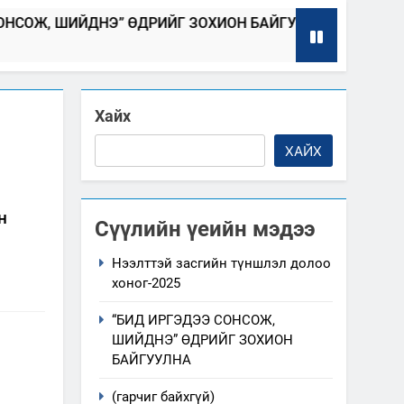
ДНЭ” ӨДРИЙГ ЗОХИОН БАЙГУУЛНА
Т
2025-04-08
20
Хайх
ХАЙХ
н
Сүүлийн үеийн мэдээ
Нээлттэй засгийн түншлэл долоо
хоног-2025
“БИД ИРГЭДЭЭ СОНСОЖ,
ШИЙДНЭ” ӨДРИЙГ ЗОХИОН
БАЙГУУЛНА
(гарчиг байхгүй)