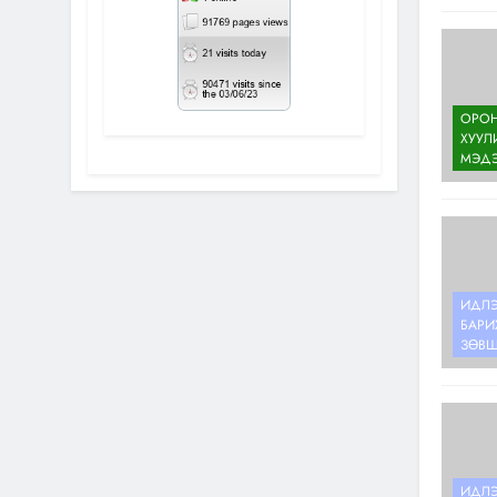
ОРОН
ХУУЛ
МЭД
ИДЛЭ
БАРИ
ЗӨВ
ИДЛЭ