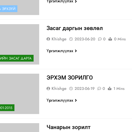
Үргэлжлүүлэх
Ь ЭРХЗҮЙ
Засаг даргын зөвлөл
Khishge
2023-06-20
0
0 Mins
Үргэлжлүүлэх
ИЙН ЗАСАГ ДАРГА
ЭРХЭМ ЗОРИЛГО
Khishge
2023-06-19
0
1 Mins
Үргэлжлүүлэх
01-2015
Чанарын зорилт