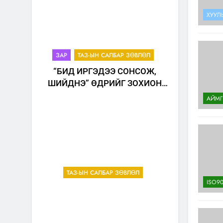
ХУУЛ
ЗАР
ТАЗ-ЫН САЛБАР ЗӨВЛӨЛ
“БИД ИРГЭДЭЭ СОНСОЖ,
ШИЙДНЭ” ӨДРИЙГ ЗОХИОН
БАЙГУУЛНА
АЙМГ
ТАЗ-ЫН САЛБАР ЗӨВЛӨЛ
ISO90