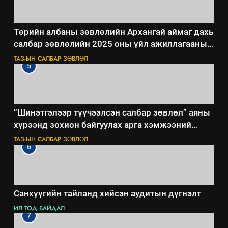
Төрийн албаны зөвлөлийн Архангай аймаг дахь
салбар зөвлөлийн 2025 оны үйл ажиллагааны
жилийн төлөвлөгөө
ТАЗ-ЫН САЛБАР ЗӨВЛӨЛ
5
“Шинэтгэлээр түүчээлсэн салбар зөвлөл” аяны
хүрээнд зохион байгуулах арга хэмжээний
төлөвлөгөө
ТАЗ-ЫН САЛБАР ЗӨВЛӨЛ
6
Санхүүгийн тайланд хийсэн аудитын дүгнэлт
ИЛ ТОД БАЙДАЛ
7