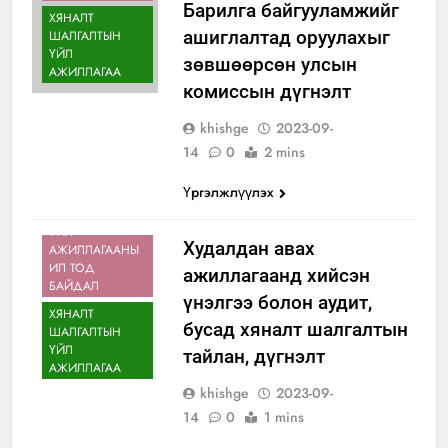
Барилга байгууламжийг
ХЯНАЛТ
ашиглалтад оруулахыг
ШАЛГАЛТЫН
ҮЙЛ
зөвшөөрсөн улсын
АЖИЛЛАГАА
комиссын дүгнэлт
ИЛ ТОД
БАЙДАЛ
khishge
2023-09-
ТӨСӨВ
14
0
2 mins
САНХҮҮГИЙН
ИЛ ТОД
Үргэлжлүүлэх
БАЙДАЛ
ҮЙЛ
Худалдан авах
АЖИЛЛАГААНЫ
ИЛ ТОД
ажиллагаанд хийсэн
БАЙДАЛ
үнэлгээ болон аудит,
АЙМГИЙН
ХЯНАЛТ
ЗАСАГ ДАРГЫН
бусад хяналт шалгалтын
ШАЛГАЛТЫН
ТАМГЫН ГАЗАР
ҮЙЛ
тайлан, дүгнэлт
ИЛ ТОД
АЖИЛЛАГАА
БАЙДАЛ
khishge
2023-09-
МЭДЭЭ,
14
0
1 mins
МЭДЭЭЛЭЛ