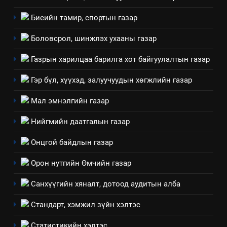
Биеийн тамир, спортын газар
Боловсрол, шинжлэх ухааны газар
Газрын харилцаа барилга хот байгуулалтын газар
Гэр бүл, хүүхэд, залуучуудын хөгжлийн газар
Мал эмнэлгийн газар
Нийгмийн даатгалын газар
Онцгой байдлын газар
Орон нутгийн Өмчийн газар
Санхүүгийн хяналт, дотоод аудитын алба
Стандарт, хэмжил зүйн хэлтэс
Статистикийн хэлтэс