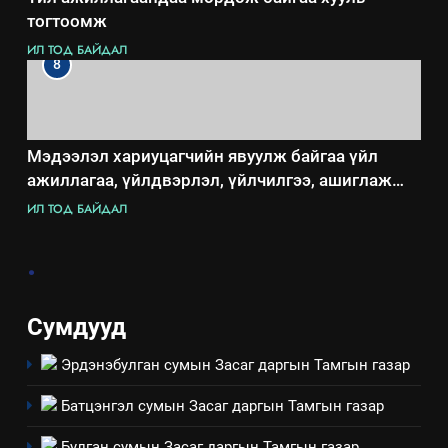
тогтоомж
ИЛ ТОД БАЙДАЛ
8
Мэдээлэл хариуцагчийн явуулж байгаа үйл
ажиллагаа, үйлдвэрлэл, үйлчилгээ, ашиглаж
байгаа техник, технологийн хүн, мал, амьтны
ИЛ ТОД БАЙДАЛ
эрүүл мэнд, байгаль орчинд үзүүлэх буюу
үзүүлж байгаа нөлөөллийн талаарх мэдээлэл
.
Сумдууд
Эрдэнэбулган сумын Засаг даргын Тамгын газар
Батцэнгэл сумын Засаг даргын Тамгын газар
Булган сумын Засаг даргын Тамгын газар