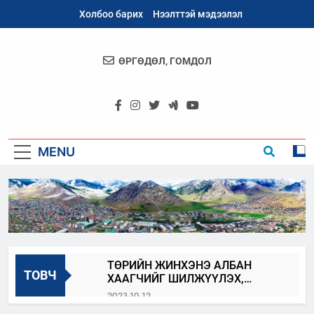
Skip
Холбоо барих
Нээлттэй мэдээлэл
to
content
ӨРГӨДӨЛ, ГОМДОЛ
Архангай
Аймаг
MENU
ТӨРИЙН ЖИНХЭНЭ АЛБАН
ТОВЧ
ХААГЧИЙГ ШИЛЖҮҮЛЭХ,
СЭЛГЭН АЖИЛЛУУЛАХ ЗАР
2023-10-12
АРХАНГАЙ_100_БИДНИЙ_ОРОЛЦОО