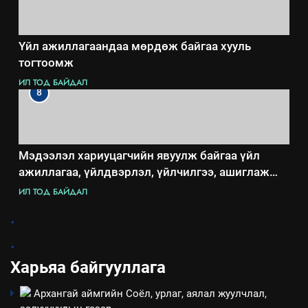
Үйл ажиллагаандаа мөрдөж байгаа хууль
тогтоомж
ИЛ ТОД БАЙДАЛ
8
Мэдээлэл хариуцагчийн явуулж байгаа үйл
ажиллагаа, үйлдвэрлэл, үйлчилгээ, ашиглаж
байгаа техник, технологийн хүн, мал, амьтны
ИЛ ТОД БАЙДАЛ
эрүүл мэнд, байгаль орчинд үзүүлэх буюу
.
үзүүлж байгаа нөлөөллийн талаарх мэдээлэл
.
Харьяа байгууллага
Архангай аймгийн Соёл, урлаг, аялал жуулчлал,