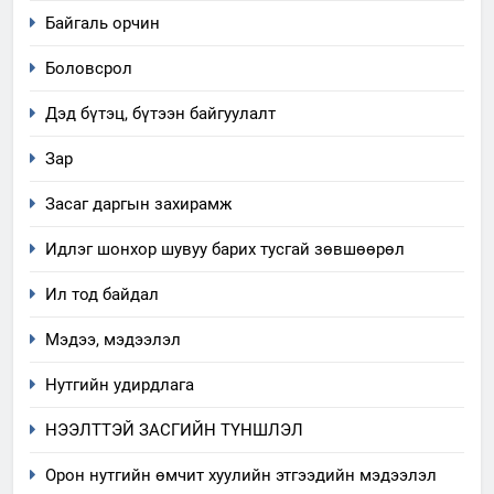
Байгаль орчин
Боловсрол
Дэд бүтэц, бүтээн байгуулалт
Зар
Засаг даргын захирамж
Идлэг шонхор шувуу барих тусгай зөвшөөрөл
Ил тод байдал
Мэдээ, мэдээлэл
Нутгийн удирдлага
НЭЭЛТТЭЙ ЗАСГИЙН ТҮНШЛЭЛ
Орон нутгийн өмчит хуулийн этгээдийн мэдээлэл