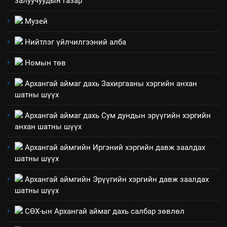
залуучуудын газар
Музей
Нийтлэг үйлчилгээний алба
Номын төв
Архангай аймаг дахь Захиргааны хэргийн анхан
шатны шүүх
Архангай аймаг дахь Сум дундын эрүүгийн хэргийн
анхан шатны шүүх
Архангай аймгийн Иргэний хэргийн давж заалдах
шатны шүүх
Архангай аймгийн Эрүүгийн хэргийн давж заалдах
шатны шүүх
СӨХ-ын Архангай аймаг дахь салбар зөвлөл