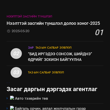
НЭЭЛТТЭЙ ЗАСГИЙН ТҮНШЛЭЛ
Нээлттэй засгийн түншлэл долоо хоног-2025
01
2025-05-20
ЗАР
ТАЗ-ЫН САЛБАР ЗӨВЛӨЛ
02
“БИД ИРГЭДЭЭ СОНСОЖ, ШИЙДНЭ”
ӨДРИЙГ ЗОХИОН БАЙГУУЛНА
03
ТАЗ-ЫН САЛБАР ЗӨВЛӨЛ
.
.
Засаг даргын дэргэдэх агентлаг
Авто тээврийн төв
Байгаль орчин, аялал жуулчлалын газар