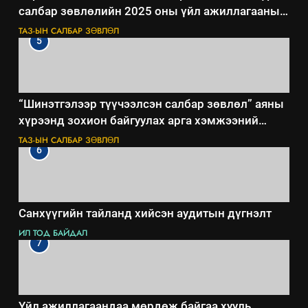
салбар зөвлөлийн 2025 оны үйл ажиллагааны
жилийн төлөвлөгөө
ТАЗ-ЫН САЛБАР ЗӨВЛӨЛ
5
“Шинэтгэлээр түүчээлсэн салбар зөвлөл” аяны
хүрээнд зохион байгуулах арга хэмжээний
төлөвлөгөө
ТАЗ-ЫН САЛБАР ЗӨВЛӨЛ
6
Санхүүгийн тайланд хийсэн аудитын дүгнэлт
ИЛ ТОД БАЙДАЛ
7
Үйл ажиллагаандаа мөрдөж байгаа хууль