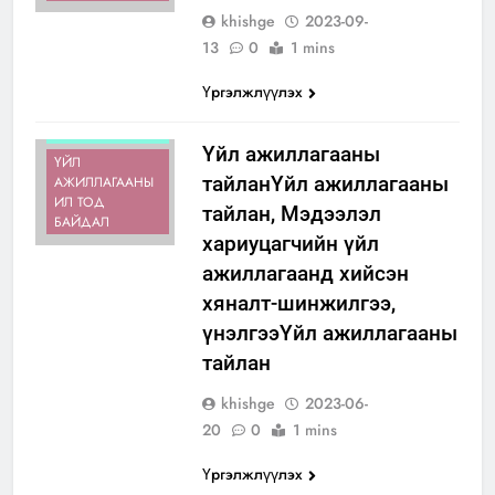
khishge
2023-09-
13
0
1 mins
Үргэлжлүүлэх
ИЛ ТОД
БАЙДАЛ
Үйл ажиллагааны
ҮЙЛ
тайланҮйл ажиллагааны
АЖИЛЛАГААНЫ
ИЛ ТОД
тайлан, Мэдээлэл
БАЙДАЛ
хариуцагчийн үйл
ажиллагаанд хийсэн
хяналт-шинжилгээ,
үнэлгээҮйл ажиллагааны
тайлан
khishge
2023-06-
20
0
1 mins
АЙМГИЙН
ЗАСАГ ДАРГА
Үргэлжлүүлэх
ИЛ ТОД