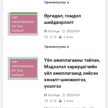
Үргэлжлүүлэх
ӨРГӨДӨЛ,
ГОМДОЛ
ШИЙДВЭРЛЭЛТ
Өргөдөл, гомдол
ҮЙЛ
шийдвэрлэлт
АЖИЛЛАГААНЫ
ИЛ ТОД
БАЙДАЛ
khishge
2023-09-
13
0
1 mins
Үргэлжлүүлэх
ИЛ ТОД
БАЙДАЛ
Үйл ажиллагааны тайлан,
ҮЙЛ
Мэдээлэл хариуцагчийн
АЖИЛЛАГААНЫ
ИЛ ТОД
үйл ажиллагаанд хийсэн
БАЙДАЛ
хяналт-шинжилгээ,
үнэлгээ
khishge
2023-09-
13
0
1 mins