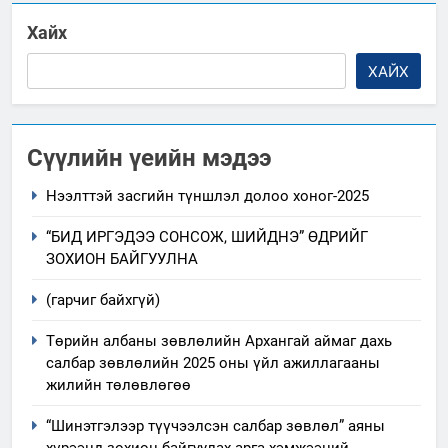
Хайх
ХАЙХ
Сүүлийн үеийн мэдээ
Нээлттэй засгийн түншлэл долоо хоног-2025
“БИД ИРГЭДЭЭ СОНСОЖ, ШИЙДНЭ” ӨДРИЙГ
ЗОХИОН БАЙГУУЛНА
(гарчиг байхгүй)
Төрийн албаны зөвлөлийн Архангай аймаг дахь
салбар зөвлөлийн 2025 оны үйл ажиллагааны
жилийн төлөвлөгөө
“Шинэтгэлээр түүчээлсэн салбар зөвлөл” аяны
хүрээнд зохион байгуулах арга хэмжээний