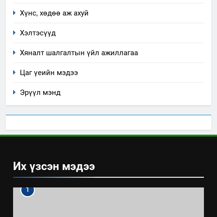
Хүнс, хөдөө аж ахуй
Хэлтэсүүд
Хяналт шалгалтын үйл ажиллагаа
Цаг үеийн мэдээ
Эрүүл мэнд
Их үзсэн мэдээ
1