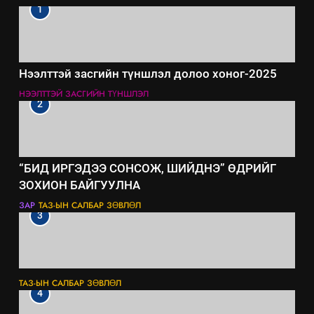
1
Нээлттэй засгийн түншлэл долоо хоног-2025
НЭЭЛТТЭЙ ЗАСГИЙН ТҮНШЛЭЛ
2
“БИД ИРГЭДЭЭ СОНСОЖ, ШИЙДНЭ” ӨДРИЙГ
ЗОХИОН БАЙГУУЛНА
ЗАР
ТАЗ-ЫН САЛБАР ЗӨВЛӨЛ
3
ТАЗ-ЫН САЛБАР ЗӨВЛӨЛ
4