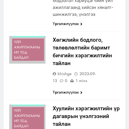
Мэдээлэл хариуцагчийн үйл
ажиллагаанд хийсэн хяналт-
шинжилгээ, үнэлгээ
Үргэлжлүүлэх
ИЛ ТОД
БАЙДАЛ
Хөгжлийн бодлого,
ҮЙЛ
төлөвлөлтийн баримт
АЖИЛЛАГААНЫ
ИЛ ТОД
бичгийн хэрэгжилтийн
БАЙДАЛ
тайлан
khishge
2023-09-
13
0
1 mins
Үргэлжлүүлэх
ИЛ ТОД
БАЙДАЛ
Хуулийн хэрэгжилтийн үр
ҮЙЛ
дагаврын үнэлгээний
АЖИЛЛАГААНЫ
ИЛ ТОД
тайлан
БАЙДАЛ