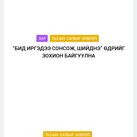
ЗАР
ТАЗ-ЫН САЛБАР ЗӨВЛӨЛ
“БИД ИРГЭДЭЭ СОНСОЖ, ШИЙДНЭ” ӨДРИЙГ
ЗОХИОН БАЙГУУЛНА
ТАЗ-ЫН САЛБАР ЗӨВЛӨЛ