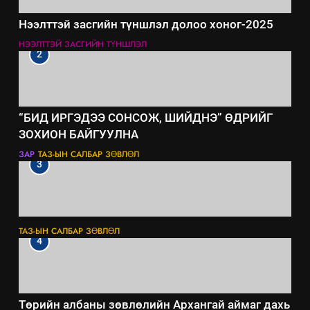
Нээлттэй засгийн түншлэл долоо хоног-2025
НЭЭЛТТЭЙ ЗАСГИЙН ТҮНШЛЭЛ
2
“БИД ИРГЭДЭЭ СОНСОЖ, ШИЙДНЭ” ӨДРИЙГ
ЗОХИОН БАЙГУУЛНА
ЗАР
ТАЗ-ЫН САЛБАР ЗӨВЛӨЛ
3
ТАЗ-ЫН САЛБАР ЗӨВЛӨЛ
4
Төрийн албаны зөвлөлийн Архангай аймаг дахь