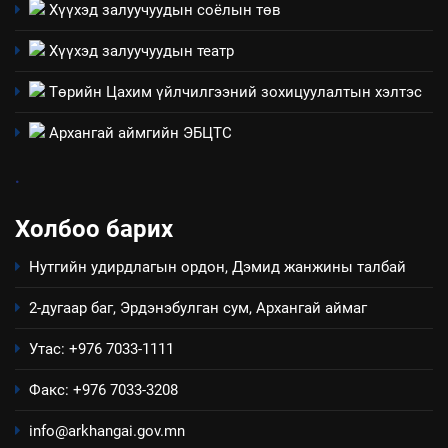
Хүүхэд залуучуудын соёлын төв
Хүүхэд залуучуудын театр
Төрийн Цахим үйлчилгээний зохицуулалтын хэлтэс
Архангай аймгийн ЭБЦТС
.
Холбоо барих
Нутгийн удирдлагын ордон, Дэмид жанжины талбай
2-дугаар баг, Эрдэнэбулган сум, Архангай аймаг
Утас: +976 7033-1111
Факс: +976 7033-3208
info@arkhangai.gov.mn