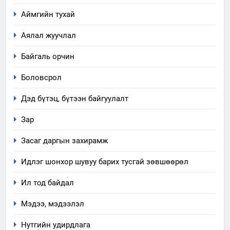
Аймгийн тухай
Аялал жуучлал
Байгаль орчин
Боловсрол
Дэд бүтэц, бүтээн байгуулалт
Зар
Засаг даргын захирамж
Идлэг шонхор шувуу барих тусгай зөвшөөрөл
5
Ил тод байдал
“Шинэтгэлээр түүчээлсэн
Мэдээ, мэдээлэл
салбар зөвлөл” аяны хүрээнд
зохион байгуулах арга
ТАЗ-ЫН САЛБАР ЗӨВЛӨЛ
Нутгийн удирдлага