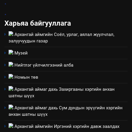
.
технологийн хүн, мал, амьтны
1
эрүүл мэнд, байгаль орчинд
.
Нээлттэй засгийн түншлэл
үзүүлэх буюу үзүүлж байгаа
долоо хоног-2025
Харьяа байгууллага
нөлөөллийн талаарх
НЭЭЛТТЭЙ ЗАСГИЙН ТҮНШЛЭЛ
мэдээлэл
Архангай аймгийн Соёл, урлаг, аялал жуулчлал,
залуучуудын газар
2
“БИД ИРГЭДЭЭ СОНСОЖ,
Музей
ШИЙДНЭ” ӨДРИЙГ ЗОХИОН
Нийтлэг үйлчилгээний алба
БАЙГУУЛНА
ЗАР
ТАЗ-ЫН САЛБАР ЗӨВЛӨЛ
Номын төв
3
Архангай аймаг дахь Захиргааны хэргийн анхан
шатны шүүх
ТАЗ-ЫН САЛБАР ЗӨВЛӨЛ
Архангай аймаг дахь Сум дундын эрүүгийн хэргийн
анхан шатны шүүх
4
Архангай аймгийн Иргэний хэргийн давж заалдах
Төрийн албаны зөвлөлийн