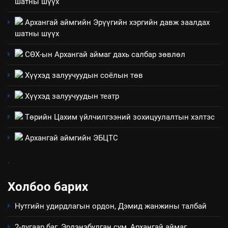
шатны шүүх
Архангай аймаг дахь салбар
зөвлөлийн 2025 оны үйл
Архангай аймгийн Эрүүгийн хэргийн давж заалдах
ТАЗ-ЫН САЛБАР ЗӨВЛӨЛ
ажиллагааны жилийн
шатны шүүх
төлөвлөгөө
5
СӨХ-ын Архангай аймаг дахь салбар зөвлөл
“Шинэтгэлээр түүчээлсэн
салбар зөвлөл” аяны хүрээнд
Хүүхэд залуучуудын соёлын төв
зохион байгуулах арга
ТАЗ-ЫН САЛБАР ЗӨВЛӨЛ
Хүүхэд залуучуудын театр
хэмжээний төлөвлөгөө
Төрийн Цахим үйлчилгээний зохицуулалтын хэлтэс
6
Санхүүгийн тайланд хийсэн
Архангай аймгийн ЭБЦТС
аудитын дүгнэлт
ИЛ ТОД БАЙДАЛ
.
Холбоо барих
7
Үйл ажиллагаандаа мөрдөж
Нутгийн удирдлагын ордон, Дэмид жанжины талбай
байгаа хууль тогтоомж
ИЛ ТОД БАЙДАЛ
2-дугаар баг, Эрдэнэбулган сум, Архангай аймаг