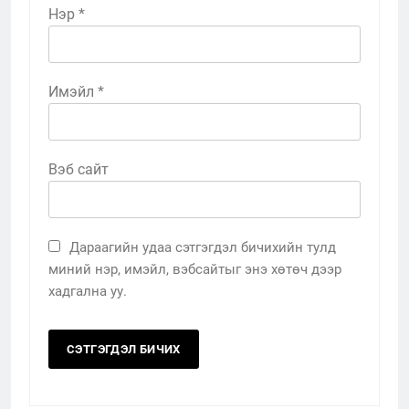
Нэр
*
Имэйл
*
Вэб сайт
Дараагийн удаа сэтгэгдэл бичихийн тулд
миний нэр, имэйл, вэбсайтыг энэ хөтөч дээр
хадгална уу.