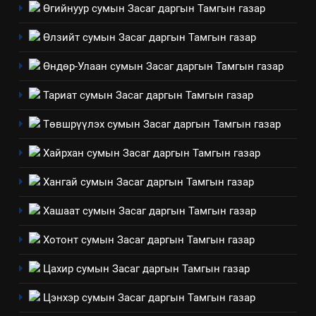
Өгийнуур сумын Засаг даргын Тамгын газар
ТАЗ-ЫН САЛБАР ЗӨВЛӨЛ
Өлзийт сумын Засаг даргын Тамгын газар
4
Өндөр-Улаан сумын Засаг даргын Тамгын газар
Төрийн албаны зөвлөлийн
Тариат сумын Засаг даргын Тамгын газар
Архангай аймаг дахь салбар
зөвлөлийн 2025 оны үйл
ТАЗ-ЫН САЛБАР ЗӨВЛӨЛ
Төвшрүүлэх сумын Засаг даргын Тамгын газар
ажиллагааны жилийн
төлөвлөгөө
Хайрхан сумын Засаг даргын Тамгын газар
5
“Шинэтгэлээр түүчээлсэн
Хангай сумын Засаг даргын Тамгын газар
салбар зөвлөл” аяны хүрээнд
зохион байгуулах арга
Хашаат сумын Засаг даргын Тамгын газар
ТАЗ-ЫН САЛБАР ЗӨВЛӨЛ
хэмжээний төлөвлөгөө
Хотонт сумын Засаг даргын Тамгын газар
6
Санхүүгийн тайланд хийсэн
Цахир сумын Засаг даргын Тамгын газар
аудитын дүгнэлт
Цэнхэр сумын Засаг даргын Тамгын газар
ИЛ ТОД БАЙДАЛ