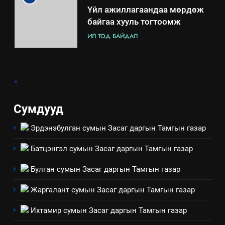
8
Мэдээлэл хариуцагчийн
явуулж байгаа үйл ажиллагаа,
үйлдвэрлэл, үйлчилгээ,
ИЛ ТОД БАЙДАЛ
ашиглаж байгаа техник,
технологийн хүн, мал, амьтны
.
1
эрүүл мэнд, байгаль орчинд
Нээлттэй засгийн түншлэл
үзүүлэх буюу үзүүлж байгаа
долоо хоног-2025
нөлөөллийн талаарх
Сумдууд
НЭЭЛТТЭЙ ЗАСГИЙН ТҮНШЛЭЛ
мэдээлэл
Эрдэнэбулган сумын Засаг даргын Тамгын газар
2
Батцэнгэл сумын Засаг даргын Тамгын газар
“БИД ИРГЭДЭЭ СОНСОЖ,
ШИЙДНЭ” ӨДРИЙГ ЗОХИОН
Булган сумын Засаг даргын Тамгын газар
БАЙГУУЛНА
ЗАР
ТАЗ-ЫН САЛБАР ЗӨВЛӨЛ
Жаргалант сумын Засаг даргын Тамгын газар
3
Ихтамир сумын Засаг даргын Тамгын газар