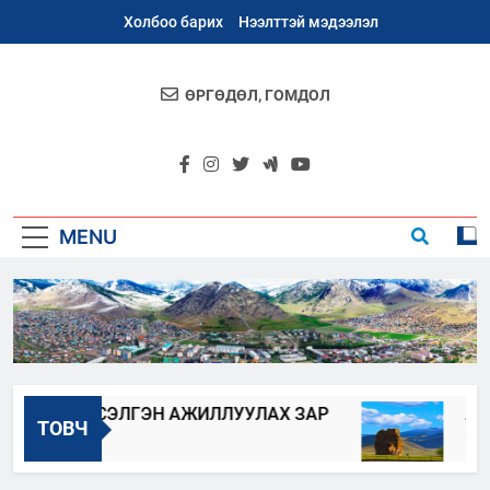
Skip
Холбоо барих
Нээлттэй мэдээлэл
to
content
ӨРГӨДӨЛ, ГОМДОЛ
Архангай
Аймаг
MENU
ҮҮЛЭХ, СЭЛГЭН АЖИЛЛУУЛАХ ЗАР
АРХАН
ТОВЧ
2023-06-