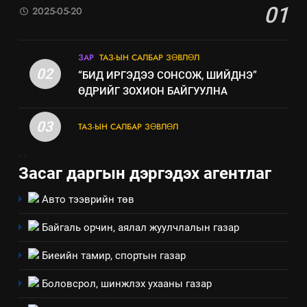
01
2025-05-20
ЗАР
ТАЗ-ЫН САЛБАР ЗӨВЛӨЛ
02
“БИД ИРГЭДЭЭ СОНСОЖ, ШИЙДНЭ”
ӨДРИЙГ ЗОХИОН БАЙГУУЛНА
03
ТАЗ-ЫН САЛБАР ЗӨВЛӨЛ
.
.
5
Засаг даргын дэргэдэх агентлаг
“Шинэтгэлээр түүчээлсэн
салбар зөвлөл” аяны хүрээнд
Авто тээврийн төв
зохион байгуулах арга
ТАЗ-ЫН САЛБАР ЗӨВЛӨЛ
хэмжээний төлөвлөгөө
Байгаль орчин, аялал жуулчлалын газар
6
Биеийн тамир, спортын газар
Санхүүгийн тайланд хийсэн
аудитын дүгнэлт
Боловсрол, шинжлэх ухааны газар
ИЛ ТОД БАЙДАЛ