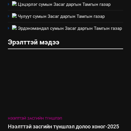
Цэцэрлэг сумын Засаг даргын Тамгын газар
7
Чулуут сумын Засаг даргын Тамгын газар
Үйл ажиллагаандаа мөрдөж
байгаа хууль тогтоомж
Эрдэнэмандал сумын Засаг даргын Тамгын газар
ИЛ ТОД БАЙДАЛ
Эрэлттэй мэдээ
8
Мэдээлэл хариуцагчийн
явуулж байгаа үйл ажиллагаа,
үйлдвэрлэл, үйлчилгээ,
ИЛ ТОД БАЙДАЛ
ашиглаж байгаа техник,
технологийн хүн, мал, амьтны
эрүүл мэнд, байгаль орчинд
үзүүлэх буюу үзүүлж байгаа
нөлөөллийн талаарх
мэдээлэл
НЭЭЛТТЭЙ ЗАСГИЙН ТҮНШЛЭЛ
Нээлттэй засгийн түншлэл долоо хоног-2025