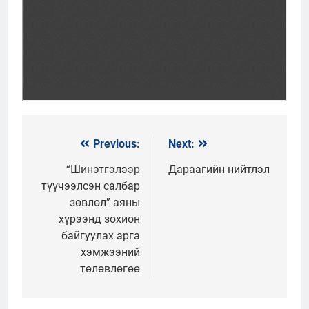
Previous:
Next:
Мэдээний
цэс
“Шинэтгэлээр
Дараагийн нийтлэл
түүчээлсэн салбар
зөвлөл” аяны
хүрээнд зохион
байгуулах арга
хэмжээний
төлөвлөгөө