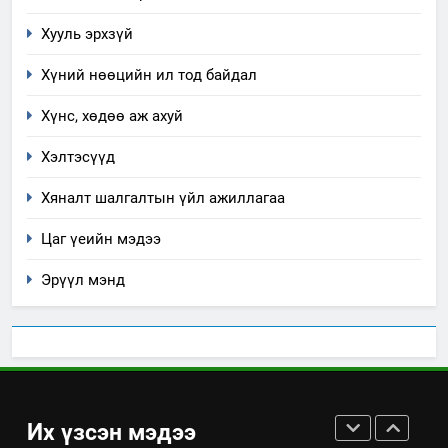
Нээлттэй засгийн түншлэл
үзүүлэх буюу үзүүлж байгаа
долоо хоног-2025
Хууль эрхзүй
нөлөөллийн талаарх
НЭЭЛТТЭЙ ЗАСГИЙН ТҮНШЛЭЛ
мэдээлэл
Хүний нөөцийн ил тод байдал
Хүнс, хөдөө аж ахуй
2
“БИД ИРГЭДЭЭ СОНСОЖ,
Хэлтэсүүд
ШИЙДНЭ” ӨДРИЙГ ЗОХИОН
БАЙГУУЛНА
ЗАР
ТАЗ-ЫН САЛБАР ЗӨВЛӨЛ
Хяналт шалгалтын үйл ажиллагаа
Цаг үеийн мэдээ
3
Эрүүл мэнд
ТАЗ-ЫН САЛБАР ЗӨВЛӨЛ
4
Төрийн албаны зөвлөлийн
Их үзсэн мэдээ
Архангай аймаг дахь салбар