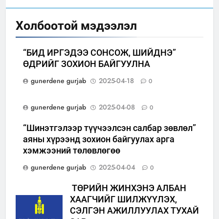
Холбоотой мэдээлэл
“БИД ИРГЭДЭЭ СОНСОЖ, ШИЙДНЭ”
ӨДРИЙГ ЗОХИОН БАЙГУУЛНА
gunerdene gurjab
2025-04-18
0
gunerdene gurjab
2025-04-08
0
“Шинэтгэлээр түүчээлсэн салбар зөвлөл”
аяны хүрээнд зохион байгуулах арга
хэмжээний төлөвлөгөө
gunerdene gurjab
2025-04-04
0
ТӨРИЙН ЖИНХЭНЭ АЛБАН
ХААГЧИЙГ ШИЛЖҮҮЛЭХ,
СЭЛГЭН АЖИЛЛУУЛАХ ТУХАЙ