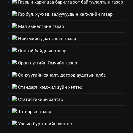
Газрын харилцаа барилга хот байгуулалтын газар
7
Гэр бүл, хүүхэд, залуучуудын хөгжлийн газар
Үйл ажиллагаандаа мөрдөж
Мал эмнэлгийн газар
байгаа хууль тогтоомж
ИЛ ТОД БАЙДАЛ
Нийгмийн даатгалын газар
Онцгой байдлын газар
8
Мэдээлэл хариуцагчийн
Орон нутгийн Өмчийн газар
явуулж байгаа үйл ажиллагаа,
үйлдвэрлэл, үйлчилгээ,
ИЛ ТОД БАЙДАЛ
Санхүүгийн хяналт, дотоод аудитын алба
ашиглаж байгаа техник,
Стандарт, хэмжил зүйн хэлтэс
технологийн хүн, мал, амьтны
1
эрүүл мэнд, байгаль орчинд
Нээлттэй засгийн түншлэл
Статистикийн хэлтэс
үзүүлэх буюу үзүүлж байгаа
долоо хоног-2025
нөлөөллийн талаарх
Татварын газар
НЭЭЛТТЭЙ ЗАСГИЙН ТҮНШЛЭЛ
мэдээлэл
Улсын бүртгэлийн хэлтэс
2