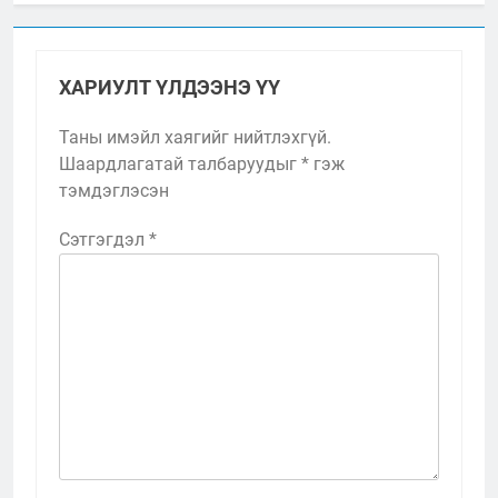
ХАРИУЛТ ҮЛДЭЭНЭ ҮҮ
Таны имэйл хаягийг нийтлэхгүй.
Шаардлагатай талбаруудыг
*
гэж
тэмдэглэсэн
Сэтгэгдэл
*