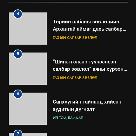
зөвлөлийн 2025 оны үйл
ТАЗ-ЫН САЛБАР ЗӨВЛӨЛ
ажиллагааны жилийн
төлөвлөгөө
5
“Шинэтгэлээр түүчээлсэн
салбар зөвлөл” аяны хүрээнд
зохион байгуулах арга
ТАЗ-ЫН САЛБАР ЗӨВЛӨЛ
хэмжээний төлөвлөгөө
6
Санхүүгийн тайланд хийсэн
аудитын дүгнэлт
ИЛ ТОД БАЙДАЛ
7
Үйл ажиллагаандаа мөрдөж
байгаа хууль тогтоомж
ИЛ ТОД БАЙДАЛ