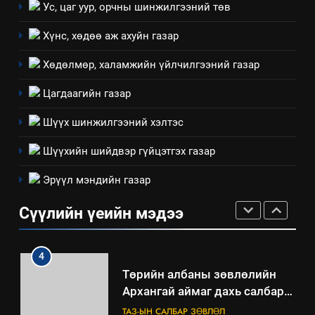
Ус, цаг уур, орчны шинжилгээний төв
“БИД ИРГЭДЭЭ СОНСОЖ,
ШИЙДНЭ” ӨДРИЙГ ЗОХИОН
Хүнс, хөдөө аж ахуйн газар
БАЙГУУЛНА
ЗАР
ТАЗ-ЫН САЛБАР ЗӨВЛӨЛ
Хөдөлмөр, халамжийн үйлчилгээний газар
3
Цагдаагийн газар
Шүүх шинжилгээний хэлтэс
ТАЗ-ЫН САЛБАР ЗӨВЛӨЛ
Шүүхийн шийдвэр гүйцэтгэх газар
4
Эрүүл мэндийн газар
Төрийн албаны зөвлөлийн
Сүүлийн үеийн мэдээ
Архангай аймаг дахь салбар
зөвлөлийн 2025 оны үйл
ТАЗ-ЫН САЛБАР ЗӨВЛӨЛ
ажиллагааны жилийн
төлөвлөгөө
5
“Шинэтгэлээр түүчээлсэн
салбар зөвлөл” аяны хүрээнд