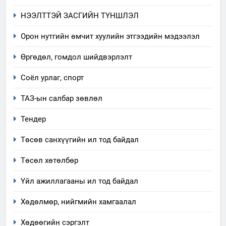
хэмжээний төлөвлөгөө
НЭЭЛТТЭЙ ЗАСГИЙН ТҮНШЛЭЛ
6
Санхүүгийн тайланд хийсэн
Орон нутгийн өмчит хуулийн этгээдийн мэдээлэл
аудитын дүгнэлт
Өргөдөл, гомдол шийдвэрлэлт
ИЛ ТОД БАЙДАЛ
Соёл урлаг, спорт
7
Үйл ажиллагаандаа мөрдөж
ТАЗ-ын салбар зөвлөл
байгаа хууль тогтоомж
Тендер
ИЛ ТОД БАЙДАЛ
Төсөв санхүүгийн ил тод байдал
8
Төсөл хөтөлбөр
Мэдээлэл хариуцагчийн
явуулж байгаа үйл ажиллагаа,
Үйл ажиллагааны ил тод байдал
үйлдвэрлэл, үйлчилгээ,
ИЛ ТОД БАЙДАЛ
ашиглаж байгаа техник,
Хөдөлмөр, нийгмийн хамгаалал
технологийн хүн, мал, амьтны
1
Хөдөөгийн сэргэлт
эрүүл мэнд, байгаль орчинд