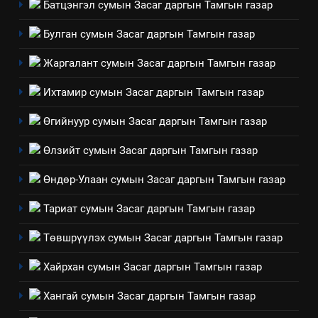
Батцэнгэл сумын Засаг даргын Тамгын газар
ШИЙДНЭ” ӨДРИЙГ ЗОХИОН
БАЙГУУЛНА
ЗАР
ТАЗ-ЫН САЛБАР ЗӨВЛӨЛ
Булган сумын Засаг даргын Тамгын газар
Жаргалант сумын Засаг даргын Тамгын газар
3
Ихтамир сумын Засаг даргын Тамгын газар
ТАЗ-ЫН САЛБАР ЗӨВЛӨЛ
Өгийнуур сумын Засаг даргын Тамгын газар
Өлзийт сумын Засаг даргын Тамгын газар
4
Өндөр-Улаан сумын Засаг даргын Тамгын газар
Төрийн албаны зөвлөлийн
Архангай аймаг дахь салбар
Тариат сумын Засаг даргын Тамгын газар
зөвлөлийн 2025 оны үйл
ТАЗ-ЫН САЛБАР ЗӨВЛӨЛ
ажиллагааны жилийн
Төвшрүүлэх сумын Засаг даргын Тамгын газар
төлөвлөгөө
5
Хайрхан сумын Засаг даргын Тамгын газар
“Шинэтгэлээр түүчээлсэн
салбар зөвлөл” аяны хүрээнд
Хангай сумын Засаг даргын Тамгын газар
зохион байгуулах арга
ТАЗ-ЫН САЛБАР ЗӨВЛӨЛ