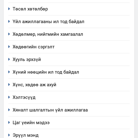
Мэдээлэл хариуцагчийн
Төсөл хөтөлбөр
явуулж байгаа үйл ажиллагаа,
үйлдвэрлэл, үйлчилгээ,
Үйл ажиллагааны ил тод байдал
ИЛ ТОД БАЙДАЛ
ашиглаж байгаа техник,
Хөдөлмөр, нийгмийн хамгаалал
технологийн хүн, мал, амьтны
1
эрүүл мэнд, байгаль орчинд
Нээлттэй засгийн түншлэл
Хөдөөгийн сэргэлт
үзүүлэх буюу үзүүлж байгаа
долоо хоног-2025
нөлөөллийн талаарх
Хууль эрхзүй
НЭЭЛТТЭЙ ЗАСГИЙН ТҮНШЛЭЛ
мэдээлэл
Хүний нөөцийн ил тод байдал
2
Хүнс, хөдөө аж ахуй
“БИД ИРГЭДЭЭ СОНСОЖ,
ШИЙДНЭ” ӨДРИЙГ ЗОХИОН
Хэлтэсүүд
БАЙГУУЛНА
ЗАР
ТАЗ-ЫН САЛБАР ЗӨВЛӨЛ
Хяналт шалгалтын үйл ажиллагаа
3
Цаг үеийн мэдээ
Эрүүл мэнд
ТАЗ-ЫН САЛБАР ЗӨВЛӨЛ