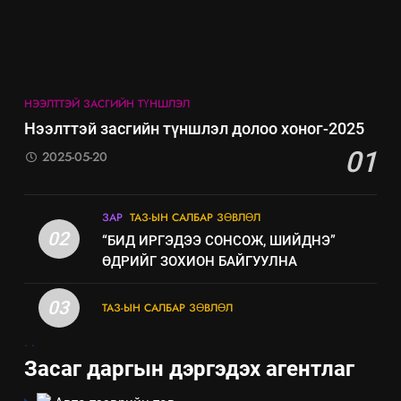
эрүүл мэнд, байгаль орчинд
үзүүлэх буюу үзүүлж байгаа
нөлөөллийн талаарх
мэдээлэл
НЭЭЛТТЭЙ ЗАСГИЙН ТҮНШЛЭЛ
Нээлттэй засгийн түншлэл долоо хоног-2025
01
2025-05-20
ЗАР
ТАЗ-ЫН САЛБАР ЗӨВЛӨЛ
02
“БИД ИРГЭДЭЭ СОНСОЖ, ШИЙДНЭ”
ӨДРИЙГ ЗОХИОН БАЙГУУЛНА
03
ТАЗ-ЫН САЛБАР ЗӨВЛӨЛ
5
.
.
“Шинэтгэлээр түүчээлсэн
Засаг даргын дэргэдэх агентлаг
салбар зөвлөл” аяны хүрээнд
зохион байгуулах арга
ТАЗ-ЫН САЛБАР ЗӨВЛӨЛ