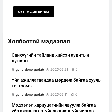
Холбоотой мэдээлэл
Санхүүгийн тайланд хийсэн аудитын
дүгнэлт
gunerdene gurjab
2025-03-21
0
Үйл ажиллагаандаа мөрдөж байгаа хууль
тогтоомж
gunerdene gurjab
2025-03-11
0
Мэдээлэл хариуцагчийн явуулж байгаа
үйл ажиллагаа, үйлдвэрлэл, үйлчилгээ,