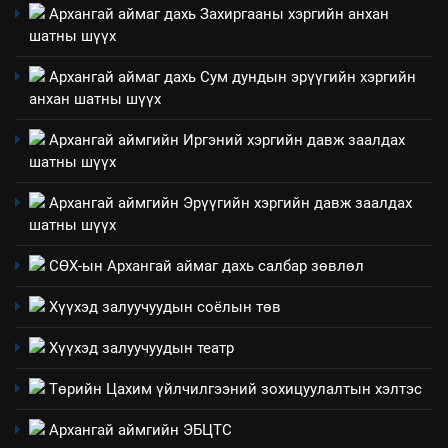
Архангай аймаг дахь Захиргааны хэргийн анхан
ТАЗ-ЫН САЛБАР ЗӨВЛӨЛ
шатны шүүх
Архангай аймаг дахь Сум дундын эрүүгийн хэргийн
анхан шатны шүүх
4
Төрийн албаны зөвлөлийн
Архангай аймгийн Иргэний хэргийн давж заалдах
Архангай аймаг дахь салбар
шатны шүүх
зөвлөлийн 2025 оны үйл
ТАЗ-ЫН САЛБАР ЗӨВЛӨЛ
ажиллагааны жилийн
Архангай аймгийн Эрүүгийн хэргийн давж заалдах
төлөвлөгөө
шатны шүүх
5
“Шинэтгэлээр түүчээлсэн
СӨХ-ын Архангай аймаг дахь салбар зөвлөл
салбар зөвлөл” аяны хүрээнд
Хүүхэд залуучуудын соёлын төв
зохион байгуулах арга
ТАЗ-ЫН САЛБАР ЗӨВЛӨЛ
хэмжээний төлөвлөгөө
Хүүхэд залуучуудын театр
6
Төрийн Цахим үйлчилгээний зохицуулалтын хэлтэс
Санхүүгийн тайланд хийсэн
аудитын дүгнэлт
Архангай аймгийн ЭБЦТС
ИЛ ТОД БАЙДАЛ