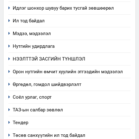
Идлэг шонхор шувуу барих тусгай зөвшөөрөл
5
Ил тод байдал
“Шинэтгэлээр түүчээлсэн
салбар зөвлөл” аяны хүрээнд
Мэдээ, мэдээлэл
зохион байгуулах арга
ТАЗ-ЫН САЛБАР ЗӨВЛӨЛ
хэмжээний төлөвлөгөө
Нутгийн удирдлага
6
НЭЭЛТТЭЙ ЗАСГИЙН ТҮНШЛЭЛ
Санхүүгийн тайланд хийсэн
аудитын дүгнэлт
Орон нутгийн өмчит хуулийн этгээдийн мэдээлэл
ИЛ ТОД БАЙДАЛ
Өргөдөл, гомдол шийдвэрлэлт
7
Соёл урлаг, спорт
Үйл ажиллагаандаа мөрдөж
ТАЗ-ын салбар зөвлөл
байгаа хууль тогтоомж
ИЛ ТОД БАЙДАЛ
Тендер
Төсөв санхүүгийн ил тод байдал
8