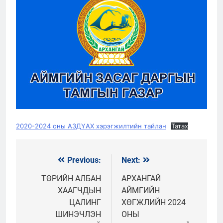
2020-2024 оны АЗДҮАХ хэрэгжилтийн тайлан
Татах
Previous:
Next:
Мэдээний
цэс
ТӨРИЙН АЛБАН
АРХАНГАЙ
ХААГЧДЫН
АЙМГИЙН
ЦАЛИНГ
ХӨГЖЛИЙН 2024
ШИНЭЧЛЭН
ОНЫ