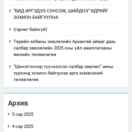
“БИД ИРГЭДЭЭ СОНСОЖ, ШИЙДНЭ” ӨДРИЙГ
ЗОХИОН БАЙГУУЛНА
(гарчиг байхгүй)
Төрийн албаны зөвлөлийн Архангай аймаг дахь
салбар зөвлөлийн 2025 оны үйл ажиллагааны
жилийн төлөвлөгөө
“Шинэтгэлээр түүчээлсэн салбар зөвлөл” аяны
хүрээнд зохион байгуулах арга хэмжээний
төлөвлөгөө
Архив
5 сар 2025
4 сар 2025