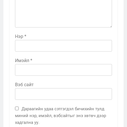
Нэр
*
Имэйл
*
Вэб сайт
Дараагийн удаа сэтгэгдэл бичихийн тулд
миний нэр, имэйл, вэбсайтыг энэ хөтөч дээр
хадгална уу.