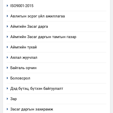
ISO9001-2015
Авлигын эсрэг үйл ажиллагаа
Аймгийн Засаг дарга
Аймгийн Засаг даргын тамгын газар
Аймгийн тухай
Аялал жуучлал
Байгаль орчин
Боловсрол
Дэд бүтэц, бүтээн байгуулалт
Зар
Засаг даргын захирамж