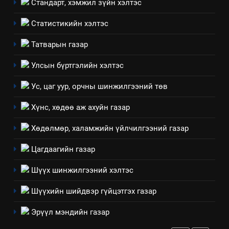
Стандарт, хэмжил зүйн хэлтэс
эрүүл мэнд, байгаль орчинд
Нээлттэй засгийн түншлэл
үзүүлэх буюу үзүүлж байгаа
долоо хоног-2025
Статистикийн хэлтэс
нөлөөллийн талаарх
НЭЭЛТТЭЙ ЗАСГИЙН ТҮНШЛЭЛ
мэдээлэл
Татварын газар
2
Улсын бүртгэлийн хэлтэс
“БИД ИРГЭДЭЭ СОНСОЖ,
Ус, цаг уур, орчны шинжилгээний төв
ШИЙДНЭ” ӨДРИЙГ ЗОХИОН
БАЙГУУЛНА
ЗАР
ТАЗ-ЫН САЛБАР ЗӨВЛӨЛ
Хүнс, хөдөө аж ахуйн газар
Хөдөлмөр, халамжийн үйлчилгээний газар
3
Цагдаагийн газар
ТАЗ-ЫН САЛБАР ЗӨВЛӨЛ
Шүүх шинжилгээний хэлтэс
Шүүхийн шийдвэр гүйцэтгэх газар
4
Эрүүл мэндийн газар
Төрийн албаны зөвлөлийн
Архангай аймаг дахь салбар