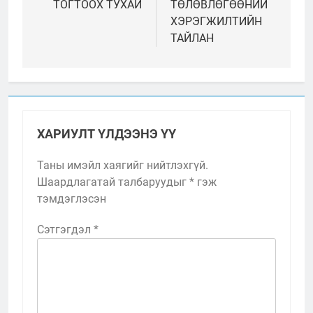
ТОГТООХ ТУХАЙ
ТӨЛӨВЛӨГӨӨНИЙ
ХЭРЭГЖИЛТИЙН
ТАЙЛАН
ХАРИУЛТ ҮЛДЭЭНЭ ҮҮ
Таны имэйл хаягийг нийтлэхгүй.
Шаардлагатай талбаруудыг
*
гэж
тэмдэглэсэн
Сэтгэгдэл
*