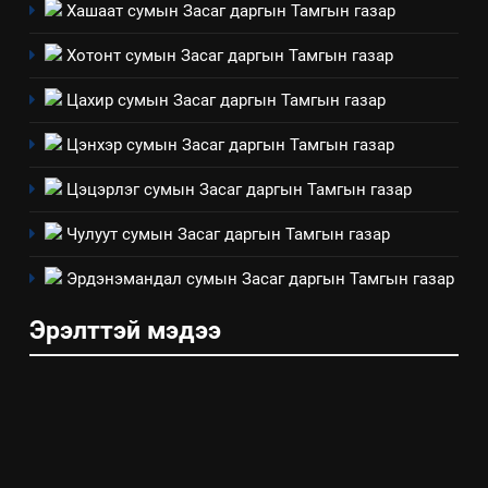
Хашаат сумын Засаг даргын Тамгын газар
хэмжээний төлөвлөгөө
6
Хотонт сумын Засаг даргын Тамгын газар
Санхүүгийн тайланд хийсэн
Цахир сумын Засаг даргын Тамгын газар
аудитын дүгнэлт
ИЛ ТОД БАЙДАЛ
Цэнхэр сумын Засаг даргын Тамгын газар
Цэцэрлэг сумын Засаг даргын Тамгын газар
7
Үйл ажиллагаандаа мөрдөж
Чулуут сумын Засаг даргын Тамгын газар
байгаа хууль тогтоомж
Эрдэнэмандал сумын Засаг даргын Тамгын газар
ИЛ ТОД БАЙДАЛ
Эрэлттэй мэдээ
8
Мэдээлэл хариуцагчийн
явуулж байгаа үйл ажиллагаа,
үйлдвэрлэл, үйлчилгээ,
ИЛ ТОД БАЙДАЛ
ашиглаж байгаа техник,
технологийн хүн, мал, амьтны