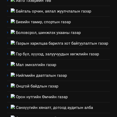
Авто тээврийн төв
хэмжээний төлөвлөгөө
Байгаль орчин, аялал жуулчлалын газар
6
Санхүүгийн тайланд хийсэн
Биеийн тамир, спортын газар
аудитын дүгнэлт
Боловсрол, шинжлэх ухааны газар
ИЛ ТОД БАЙДАЛ
Газрын харилцаа барилга хот байгуулалтын газар
7
Үйл ажиллагаандаа мөрдөж
Гэр бүл, хүүхэд, залуучуудын хөгжлийн газар
байгаа хууль тогтоомж
Мал эмнэлгийн газар
ИЛ ТОД БАЙДАЛ
Нийгмийн даатгалын газар
8
Онцгой байдлын газар
Мэдээлэл хариуцагчийн
явуулж байгаа үйл ажиллагаа,
Орон нутгийн Өмчийн газар
үйлдвэрлэл, үйлчилгээ,
ИЛ ТОД БАЙДАЛ
ашиглаж байгаа техник,
Санхүүгийн хяналт, дотоод аудитын алба
технологийн хүн, мал, амьтны
1