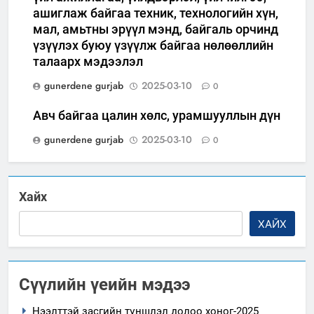
ашиглаж байгаа техник, технологийн хүн,
мал, амьтны эрүүл мэнд, байгаль орчинд
үзүүлэх буюу үзүүлж байгаа нөлөөллийн
талаарх мэдээлэл
gunerdene gurjab
2025-03-10
0
Авч байгаа цалин хөлс, урамшууллын дүн
gunerdene gurjab
2025-03-10
0
Хайх
ХАЙХ
Сүүлийн үеийн мэдээ
Нээлттэй засгийн түншлэл долоо хоног-2025