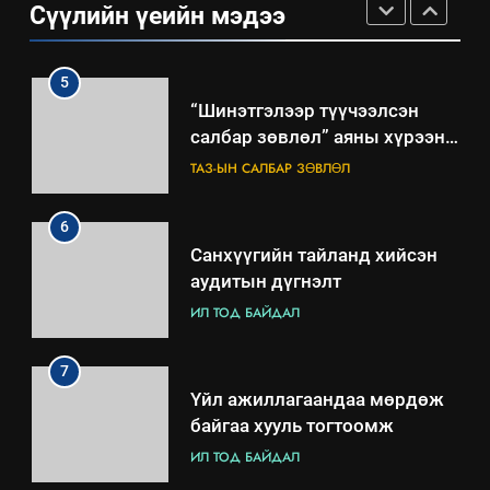
Сүүлийн үеийн мэдээ
зөвлөлийн 2025 оны үйл
ТАЗ-ЫН САЛБАР ЗӨВЛӨЛ
ажиллагааны жилийн
төлөвлөгөө
5
“Шинэтгэлээр түүчээлсэн
салбар зөвлөл” аяны хүрээнд
зохион байгуулах арга
ТАЗ-ЫН САЛБАР ЗӨВЛӨЛ
хэмжээний төлөвлөгөө
6
Санхүүгийн тайланд хийсэн
аудитын дүгнэлт
ИЛ ТОД БАЙДАЛ
7
Үйл ажиллагаандаа мөрдөж
байгаа хууль тогтоомж
ИЛ ТОД БАЙДАЛ