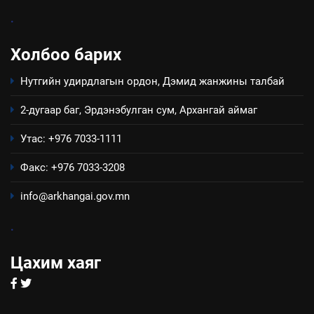
.
7
Холбоо барих
Үйл ажиллагаандаа мөрдөж
байгаа хууль тогтоомж
Нутгийн удирдлагын ордон, Дэмид жанжины талбай
ИЛ ТОД БАЙДАЛ
2-дугаар баг, Эрдэнэбулган сум, Архангай аймаг
8
Утас: +976 7033-1111
Мэдээлэл хариуцагчийн
явуулж байгаа үйл ажиллагаа,
Факс: +976 7033-3208
үйлдвэрлэл, үйлчилгээ,
ИЛ ТОД БАЙДАЛ
info@arkhangai.gov.mn
ашиглаж байгаа техник,
технологийн хүн, мал, амьтны
.
эрүүл мэнд, байгаль орчинд
үзүүлэх буюу үзүүлж байгаа
Цахим хаяг
нөлөөллийн талаарх
мэдээлэл