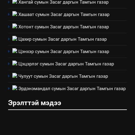
Хангай сумын Засаг даргын Тамгын газар
Хашаат сумын Засаг даргын Тамгын газар
7
Үйл ажиллагаандаа мөрдөж
Хотонт сумын Засаг даргын Тамгын газар
байгаа хууль тогтоомж
ИЛ ТОД БАЙДАЛ
Цахир сумын Засаг даргын Тамгын газар
Цэнхэр сумын Засаг даргын Тамгын газар
8
Мэдээлэл хариуцагчийн
Цэцэрлэг сумын Засаг даргын Тамгын газар
явуулж байгаа үйл ажиллагаа,
үйлдвэрлэл, үйлчилгээ,
Чулуут сумын Засаг даргын Тамгын газар
ИЛ ТОД БАЙДАЛ
ашиглаж байгаа техник,
Эрдэнэмандал сумын Засаг даргын Тамгын газар
технологийн хүн, мал, амьтны
эрүүл мэнд, байгаль орчинд
Эрэлттэй мэдээ
үзүүлэх буюу үзүүлж байгаа
нөлөөллийн талаарх
мэдээлэл