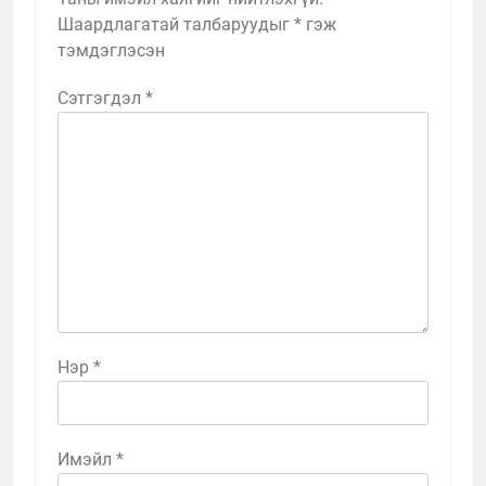
Шаардлагатай талбаруудыг
*
гэж
тэмдэглэсэн
Сэтгэгдэл
*
Нэр
*
Имэйл
*