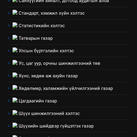
Санхүүгийн хяналт, дотоод аудитын алба
2
Стандарт, хэмжил зүйн хэлтэс
“БИД ИРГЭДЭЭ СОНСОЖ,
ШИЙДНЭ” ӨДРИЙГ ЗОХИОН
Статистикийн хэлтэс
БАЙГУУЛНА
ЗАР
ТАЗ-ЫН САЛБАР ЗӨВЛӨЛ
Татварын газар
3
Улсын бүртгэлийн хэлтэс
Ус, цаг уур, орчны шинжилгээний төв
ТАЗ-ЫН САЛБАР ЗӨВЛӨЛ
Хүнс, хөдөө аж ахуйн газар
Хөдөлмөр, халамжийн үйлчилгээний газар
4
Төрийн албаны зөвлөлийн
Цагдаагийн газар
Архангай аймаг дахь салбар
зөвлөлийн 2025 оны үйл
Шүүх шинжилгээний хэлтэс
ТАЗ-ЫН САЛБАР ЗӨВЛӨЛ
ажиллагааны жилийн
Шүүхийн шийдвэр гүйцэтгэх газар
төлөвлөгөө
5