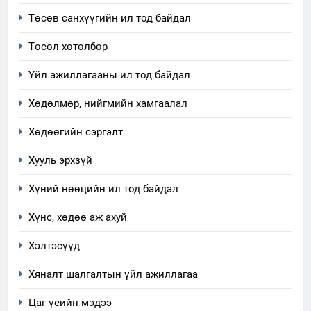
эрүүл мэнд, байгаль орчинд
Нээлттэй засгийн түншлэл
Төсөв санхүүгийн ил тод байдал
үзүүлэх буюу үзүүлж байгаа
долоо хоног-2025
нөлөөллийн талаарх
Төсөл хөтөлбөр
НЭЭЛТТЭЙ ЗАСГИЙН ТҮНШЛЭЛ
мэдээлэл
Үйл ажиллагааны ил тод байдал
2
“БИД ИРГЭДЭЭ СОНСОЖ,
Хөдөлмөр, нийгмийн хамгаалал
ШИЙДНЭ” ӨДРИЙГ ЗОХИОН
Хөдөөгийн сэргэлт
БАЙГУУЛНА
ЗАР
ТАЗ-ЫН САЛБАР ЗӨВЛӨЛ
Хууль эрхзүй
3
Хүний нөөцийн ил тод байдал
ТАЗ-ЫН САЛБАР ЗӨВЛӨЛ
Хүнс, хөдөө аж ахуй
Хэлтэсүүд
4
Хяналт шалгалтын үйл ажиллагаа
Төрийн албаны зөвлөлийн
Цаг үеийн мэдээ
Архангай аймаг дахь салбар