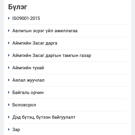
Бүлэг
ISO9001-2015
Авлигын эсрэг үйл ажиллагаа
Аймгийн Засаг дарга
Аймгийн Засаг даргын тамгын газар
Аймгийн тухай
Аялал жуучлал
Байгаль орчин
Боловсрол
5
“Шинэтгэлээр түүчээлсэн
Дэд бүтэц, бүтээн байгуулалт
салбар зөвлөл” аяны хүрээнд
Зар
зохион байгуулах арга
ТАЗ-ЫН САЛБАР ЗӨВЛӨЛ