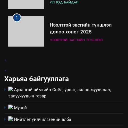
үйлдвэрлэл, үйлчилгээ,
ИЛ ТОД БАЙДАЛ
ашиглаж байгаа техник,
технологийн хүн, мал, амьтны
1
эрүүл мэнд, байгаль орчинд
Нээлттэй засгийн түншлэл
үзүүлэх буюу үзүүлж байгаа
долоо хоног-2025
нөлөөллийн талаарх
НЭЭЛТТЭЙ ЗАСГИЙН ТҮНШЛЭЛ
мэдээлэл
2
.
“БИД ИРГЭДЭЭ СОНСОЖ,
.
ШИЙДНЭ” ӨДРИЙГ ЗОХИОН
БАЙГУУЛНА
Харьяа байгууллага
ЗАР
ТАЗ-ЫН САЛБАР ЗӨВЛӨЛ
Архангай аймгийн Соёл, урлаг, аялал жуулчлал,
3
залуучуудын газар
Музей
ТАЗ-ЫН САЛБАР ЗӨВЛӨЛ
Нийтлэг үйлчилгээний алба