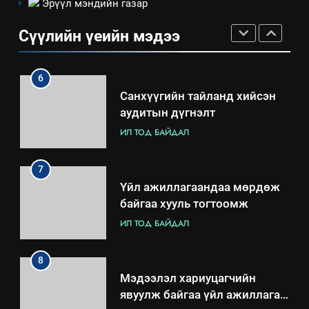
Эрүүл мэндийн газар
“Шинэтгэлээр түүчээлсэн
салбар зөвлөл” аяны хүрээнд
Сүүлийн үеийн мэдээ
зохион байгуулах арга
ТАЗ-ЫН САЛБАР ЗӨВЛӨЛ
хэмжээний төлөвлөгөө
6
Санхүүгийн тайланд хийсэн
аудитын дүгнэлт
ИЛ ТОД БАЙДАЛ
7
Үйл ажиллагаандаа мөрдөж
байгаа хууль тогтоомж
ИЛ ТОД БАЙДАЛ
8
Мэдээлэл хариуцагчийн
явуулж байгаа үйл ажиллагаа,