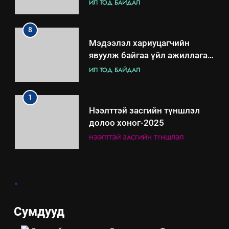
8
Мэдээлэл хариуцагчийн
явуулж байгаа үйл ажиллагаа,
үйлдвэрлэл, үйлчилгээ,
ИЛ ТОД БАЙДАЛ
ашиглаж байгаа техник,
технологийн хүн, мал, амьтны
1
эрүүл мэнд, байгаль орчинд
Нээлттэй засгийн түншлэл
үзүүлэх буюу үзүүлж байгаа
долоо хоног-2025
нөлөөллийн талаарх
НЭЭЛТТЭЙ ЗАСГИЙН ТҮНШЛЭЛ
мэдээлэл
2
“БИД ИРГЭДЭЭ СОНСОЖ,
ШИЙДНЭ” ӨДРИЙГ ЗОХИОН
.
БАЙГУУЛНА
ЗАР
ТАЗ-ЫН САЛБАР ЗӨВЛӨЛ
Сумдууд
3