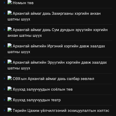
4
Номын төв
Төрийн албаны зөвлөлийн
Архангай аймаг дахь Захиргааны хэргийн анхан
Архангай аймаг дахь салбар
шатны шүүх
зөвлөлийн 2025 оны үйл
ТАЗ-ЫН САЛБАР ЗӨВЛӨЛ
ажиллагааны жилийн
Архангай аймаг дахь Сум дундын эрүүгийн хэргийн
төлөвлөгөө
анхан шатны шүүх
5
“Шинэтгэлээр түүчээлсэн
Архангай аймгийн Иргэний хэргийн давж заалдах
салбар зөвлөл” аяны хүрээнд
шатны шүүх
зохион байгуулах арга
ТАЗ-ЫН САЛБАР ЗӨВЛӨЛ
хэмжээний төлөвлөгөө
Архангай аймгийн Эрүүгийн хэргийн давж заалдах
шатны шүүх
6
Санхүүгийн тайланд хийсэн
СӨХ-ын Архангай аймаг дахь салбар зөвлөл
аудитын дүгнэлт
Хүүхэд залуучуудын соёлын төв
ИЛ ТОД БАЙДАЛ
Хүүхэд залуучуудын театр
7
Төрийн Цахим үйлчилгээний зохицуулалтын хэлтэс
Үйл ажиллагаандаа мөрдөж