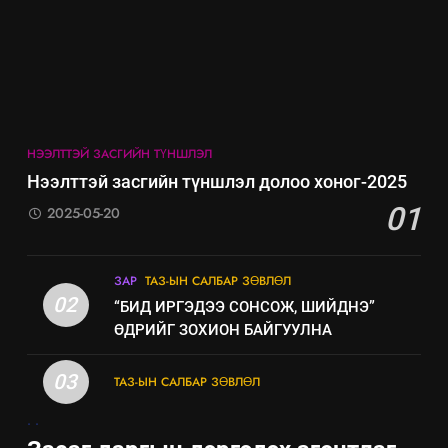
НЭЭЛТТЭЙ ЗАСГИЙН ТҮНШЛЭЛ
Нээлттэй засгийн түншлэл долоо хоног-2025
01
2025-05-20
5
ЗАР
ТАЗ-ЫН САЛБАР ЗӨВЛӨЛ
“Шинэтгэлээр түүчээлсэн
02
“БИД ИРГЭДЭЭ СОНСОЖ, ШИЙДНЭ”
салбар зөвлөл” аяны хүрээнд
ӨДРИЙГ ЗОХИОН БАЙГУУЛНА
зохион байгуулах арга
ТАЗ-ЫН САЛБАР ЗӨВЛӨЛ
хэмжээний төлөвлөгөө
03
ТАЗ-ЫН САЛБАР ЗӨВЛӨЛ
6
.
.
Санхүүгийн тайланд хийсэн