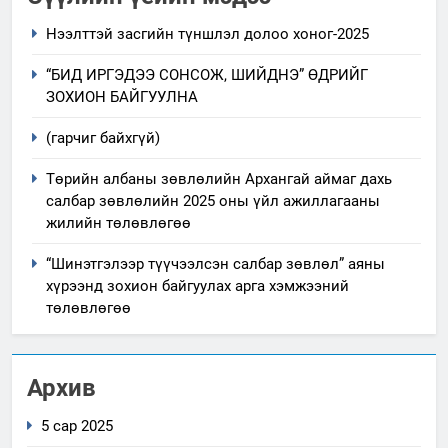
Нээлттэй засгийн түншлэл долоо хоног-2025
“БИД ИРГЭДЭЭ СОНСОЖ, ШИЙДНЭ” ӨДРИЙГ
ЗОХИОН БАЙГУУЛНА
(гарчиг байхгүй)
Төрийн албаны зөвлөлийн Архангай аймаг дахь
салбар зөвлөлийн 2025 оны үйл ажиллагааны
жилийн төлөвлөгөө
“Шинэтгэлээр түүчээлсэн салбар зөвлөл” аяны
хүрээнд зохион байгуулах арга хэмжээний
төлөвлөгөө
Архив
5 сар 2025