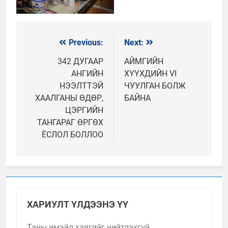
Previous:
Next:
Мэдээний
цэс
342 ДУГААР
АЙМГИЙН
АНГИЙН
ХҮҮХДИЙН VI
НЭЭЛТТЭЙ
ЧУУЛГАН БОЛЖ
ХААЛГАНЫ ӨДӨР,
БАЙНА
ЦЭРГИЙН
ТАНГАРАГ ӨРГӨХ
ЁСЛОЛ БОЛЛОО
ХАРИУЛТ ҮЛДЭЭНЭ ҮҮ
Таны имэйл хаягийг нийтлэхгүй.