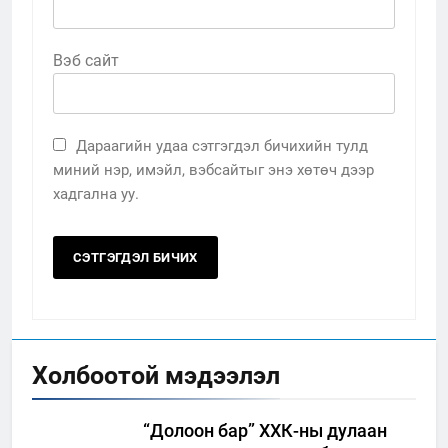
Вэб сайт
Дараагийн удаа сэтгэгдэл бичихийн тулд
миний нэр, имэйл, вэбсайтыг энэ хөтөч дээр
хадгална уу.
Холбоотой мэдээлэл
“Долоон бар” ХХК-ны дулаан