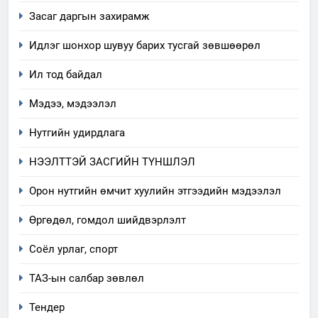
хэмжээний төлөвлөгөө
Засаг даргын захирамж
6
Идлэг шонхор шувуу барих тусгай зөвшөөрөл
Санхүүгийн тайланд хийсэн
аудитын дүгнэлт
Ил тод байдал
ИЛ ТОД БАЙДАЛ
Мэдээ, мэдээлэл
7
Нутгийн удирдлага
Үйл ажиллагаандаа мөрдөж
байгаа хууль тогтоомж
НЭЭЛТТЭЙ ЗАСГИЙН ТҮНШЛЭЛ
ИЛ ТОД БАЙДАЛ
Орон нутгийн өмчит хуулийн этгээдийн мэдээлэл
8
Өргөдөл, гомдол шийдвэрлэлт
Мэдээлэл хариуцагчийн
Соёл урлаг, спорт
явуулж байгаа үйл ажиллагаа,
үйлдвэрлэл, үйлчилгээ,
ИЛ ТОД БАЙДАЛ
ТАЗ-ын салбар зөвлөл
ашиглаж байгаа техник,
технологийн хүн, мал, амьтны
Тендер
1