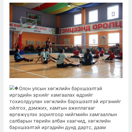
Олон улсын хөгжлийн бэрхшээлтэй
иргэдийн эрхийг хамгаалах
өдрийг
тохиолдуулан хөгжлийн бэрхшээлтэй иргэнийг
ойлгох, дэмжих, хамтын ажиллагааг
өргөжүүлэх зорилгоор нийгмийн хамгааллын
салбарын төрийн албан хаагчид, хөгжлийн
бэрхшээлтэй иргэдийн дунд дартс, даам