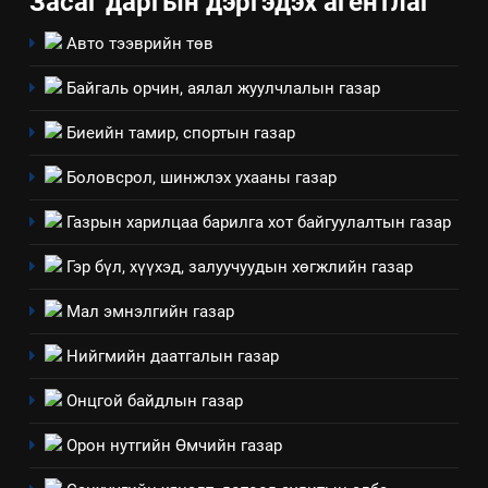
Засаг даргын дэргэдэх агентлаг
аудитын дүгнэлт
ИЛ ТОД БАЙДАЛ
Авто тээврийн төв
Байгаль орчин, аялал жуулчлалын газар
7
Үйл ажиллагаандаа мөрдөж
Биеийн тамир, спортын газар
байгаа хууль тогтоомж
Боловсрол, шинжлэх ухааны газар
ИЛ ТОД БАЙДАЛ
Газрын харилцаа барилга хот байгуулалтын газар
8
Мэдээлэл хариуцагчийн
Гэр бүл, хүүхэд, залуучуудын хөгжлийн газар
явуулж байгаа үйл ажиллагаа,
Мал эмнэлгийн газар
үйлдвэрлэл, үйлчилгээ,
ИЛ ТОД БАЙДАЛ
ашиглаж байгаа техник,
Нийгмийн даатгалын газар
технологийн хүн, мал, амьтны
1
эрүүл мэнд, байгаль орчинд
Онцгой байдлын газар
Нээлттэй засгийн түншлэл
үзүүлэх буюу үзүүлж байгаа
долоо хоног-2025
Орон нутгийн Өмчийн газар
нөлөөллийн талаарх
НЭЭЛТТЭЙ ЗАСГИЙН ТҮНШЛЭЛ
мэдээлэл