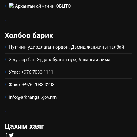
байгаа хууль тогтоомж
Архангай аймгийн ЭБЦТС
ИЛ ТОД БАЙДАЛ
.
8
Холбоо барих
Мэдээлэл хариуцагчийн
явуулж байгаа үйл ажиллагаа,
Нутгийн удирдлагын ордон, Дэмид жанжины талбай
үйлдвэрлэл, үйлчилгээ,
ИЛ ТОД БАЙДАЛ
ашиглаж байгаа техник,
2-дугаар баг, Эрдэнэбулган сум, Архангай аймаг
технологийн хүн, мал, амьтны
эрүүл мэнд, байгаль орчинд
Утас: +976 7033-1111
үзүүлэх буюу үзүүлж байгаа
Факс: +976 7033-3208
нөлөөллийн талаарх
мэдээлэл
info@arkhangai.gov.mn
.
Цахим хаяг