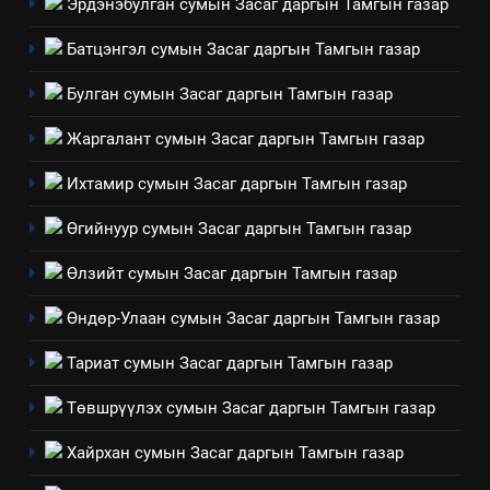
Эрдэнэбулган сумын Засаг даргын Тамгын газар
ТАЗ-ЫН САЛБАР ЗӨВЛӨЛ
Батцэнгэл сумын Засаг даргын Тамгын газар
Булган сумын Засаг даргын Тамгын газар
4
Төрийн албаны зөвлөлийн
Жаргалант сумын Засаг даргын Тамгын газар
Архангай аймаг дахь салбар
Ихтамир сумын Засаг даргын Тамгын газар
зөвлөлийн 2025 оны үйл
ТАЗ-ЫН САЛБАР ЗӨВЛӨЛ
ажиллагааны жилийн
Өгийнуур сумын Засаг даргын Тамгын газар
төлөвлөгөө
5
Өлзийт сумын Засаг даргын Тамгын газар
“Шинэтгэлээр түүчээлсэн
салбар зөвлөл” аяны хүрээнд
Өндөр-Улаан сумын Засаг даргын Тамгын газар
зохион байгуулах арга
ТАЗ-ЫН САЛБАР ЗӨВЛӨЛ
хэмжээний төлөвлөгөө
Тариат сумын Засаг даргын Тамгын газар
6
Төвшрүүлэх сумын Засаг даргын Тамгын газар
Санхүүгийн тайланд хийсэн
аудитын дүгнэлт
Хайрхан сумын Засаг даргын Тамгын газар
ИЛ ТОД БАЙДАЛ