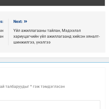
s:
Next:
ын
Үйл ажиллагааны тайлан, Мэдээлэл
ан
хариуцагчийн үйл ажиллагаанд хийсэн хяналт-
шинжилгээ, үнэлгээ
ай талбаруудыг
*
гэж тэмдэглэсэн