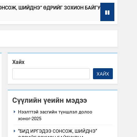
ДНЭ” ӨДРИЙГ ЗОХИОН БАЙГУУЛНА
Т
2025-04-08
2
Хайх
ХАЙХ
Сүүлийн үеийн мэдээ
Нээлттэй засгийн түншлэл долоо
хоног-2025
“БИД ИРГЭДЭЭ СОНСОЖ, ШИЙДНЭ”