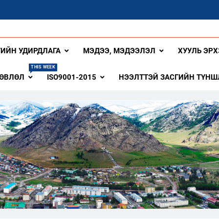
ангай Аймаг
ГИЙН УДИРДЛАГА
МЭДЭЭ, МЭДЭЭЛЭЛ
ХУУЛЬ ЭРХ
THIS WEEK
ЗӨВЛӨЛ
ISO9001-2015
НЭЭЛТТЭЙ ЗАСГИЙН ТҮНШ