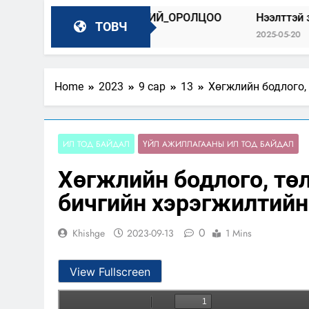
ГАЙ_100_БИДНИЙ_ОРОЛЦОО
Нээлттэй засгийн түнш
ТОВЧ
22
2025-05-20
Home
2023
9 сар
13
Хөгжлийн бодлого,
ИЛ ТОД БАЙДАЛ
ҮЙЛ АЖИЛЛАГААНЫ ИЛ ТОД БАЙДАЛ
Хөгжлийн бодлого, тө
бичгийн хэрэгжилтийн
0
Khishge
2023-09-13
1 Mins
View Fullscreen