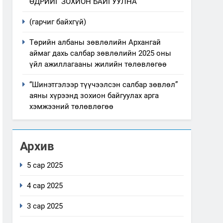
ӨДРИЙГ ЗОХИОН БАЙГУУЛНА
(гарчиг байхгүй)
Төрийн албаны зөвлөлийн Архангай
аймаг дахь салбар зөвлөлийн 2025 оны
үйл ажиллагааны жилийн төлөвлөгөө
“Шинэтгэлээр түүчээлсэн салбар зөвлөл”
аяны хүрээнд зохион байгуулах арга
хэмжээний төлөвлөгөө
Архив
5 сар 2025
4 сар 2025
3 сар 2025