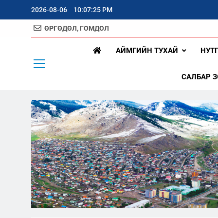
Skip
2026-08-06
10:07:26 PM
to
content
ӨРГӨДӨЛ, ГОМДОЛ
Арх
АЙМГИЙН ТУХАЙ
НУТ
САЛБАР 