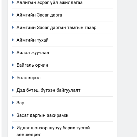
Авлигын эсрэг үйл ажиллагаа
Аймгийн Засаг дарга
Аймгийн Засаг даргын тамгын газар
Аймгийн тухай
Аялал жуучлал
Байгаль орчин
Боловсрол
Дэд бүтэц, бүтээн байгуулалт
Зар
Засаг даргын захирамж
Идлэг шонхор шувуу барих тусгай
зөвшөөрөл