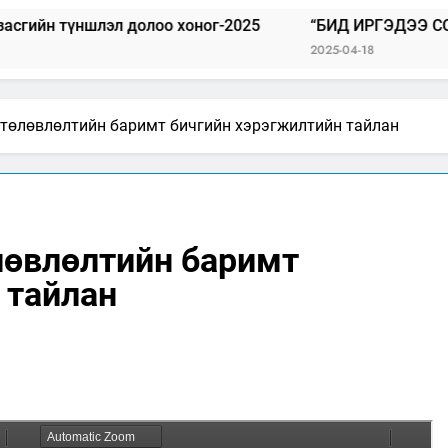
лэл долоо хоног-2025
“БИД ИРГЭДЭЭ СОНСОЖ, ШИЙ
2025-04-18
 төлөвлөлтийн баримт бичгийн хэрэгжилтийн тайлан
лөвлөлтийн баримт
 тайлан