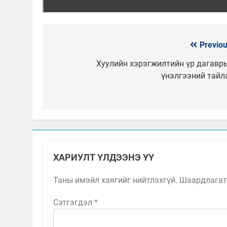
Previou
Мэдээний
цэс
Хуулийн хэрэгжилтийн үр дагавр
үнэлгээний тайл
ХАРИУЛТ ҮЛДЭЭНЭ ҮҮ
Таны имэйл хаягийг нийтлэхгүй.
Шаардлагат
Сэтгэгдэл
*