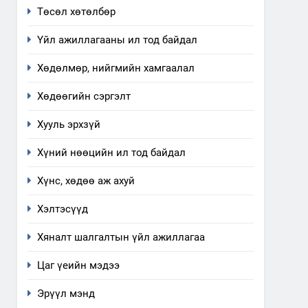
Төсөл хөтөлбөр
хүрээнд зохион байгуулах
ТАЗ-ЫН САЛБАР ЗӨВЛӨЛ
арга хэмжээний төлөвлөгөө
Үйл ажиллагааны ил тод байдал
6
Санхүүгийн тайланд хийсэн
Хөдөлмөр, нийгмийн хамгаалал
аудитын дүгнэлт
ИЛ ТОД БАЙДАЛ
Хөдөөгийн сэргэлт
Хууль эрхзүй
7
Үйл ажиллагаандаа мөрдөж
Хүний нөөцийн ил тод байдал
байгаа хууль тогтоомж
ИЛ ТОД БАЙДАЛ
Хүнс, хөдөө аж ахуй
8
Хэлтэсүүд
Мэдээлэл хариуцагчийн
явуулж байгаа үйл
Хяналт шалгалтын үйл ажиллагаа
ажиллагаа, үйлдвэрлэл,
ИЛ ТОД БАЙДАЛ
Цаг үеийн мэдээ
үйлчилгээ, ашиглаж байгаа
техник, технологийн хүн,
1
Эрүүл мэнд
Нээлттэй засгийн түншлэл
мал, амьтны эрүүл мэнд,