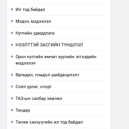
Ил тод байдал
Мэдээ, мэдээлэл
Нутгийн удирдлага
НЭЭЛТТЭЙ ЗАСГИЙН ТҮНШЛЭЛ
Орон нутгийн өмчит хуулийн этгээдийн
мэдээлэл
Өргөдөл, гомдол шийдвэрлэлт
Соёл урлаг, спорт
ТАЗ-ын салбар зөвлөл
Тендер
5
“Шинэтгэлээр түүчээлсэн
Төсөв санхүүгийн ил тод байдал
салбар зөвлөл” аяны