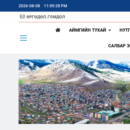
Skip
2026-08-08
11:09:29 PM
to
content
ӨРГӨДӨЛ, ГОМДОЛ
Арх
АЙМГИЙН ТУХАЙ
НУТ
САЛБАР 