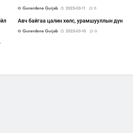
Gunerdene Gurjab
2025-03-11
0
үйл
Авч байгаа цалин хөлс, урамшууллын дүн
Gunerdene Gurjab
2025-03-10
0
,
д