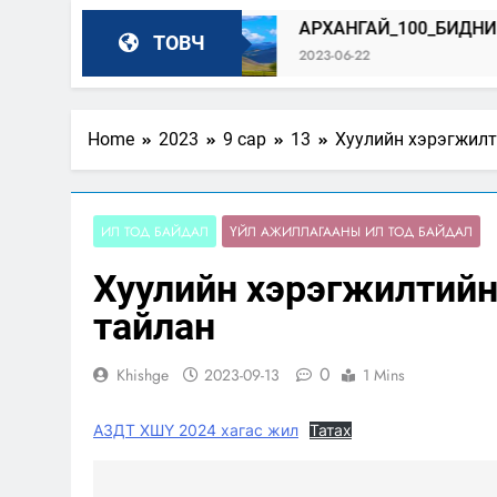
Х ЗАР
АРХАНГАЙ_100_БИДНИЙ_ОРОЛЦОО
ТОВЧ
2023-06-22
Home
2023
9 сар
13
Хуулийн хэрэгжилт
ИЛ ТОД БАЙДАЛ
ҮЙЛ АЖИЛЛАГААНЫ ИЛ ТОД БАЙДАЛ
Хуулийн хэрэгжилтийн
тайлан
0
Khishge
2023-09-13
1 Mins
АЗДТ ХШҮ 2024 хагас жил
Татах