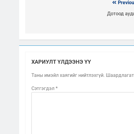
Previou
Мэдээний
цэс
Дотоод ауд
ХАРИУЛТ ҮЛДЭЭНЭ ҮҮ
Таны имэйл хаягийг нийтлэхгүй.
Шаардлагат
Сэтгэгдэл
*