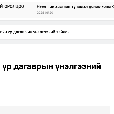
Нээлттэй засгийн түншлэл долоо хоног-2025
“
2025-05-20
20
ийн үр дагаврын үнэлгээний тайлан
 үр дагаврын үнэлгээний