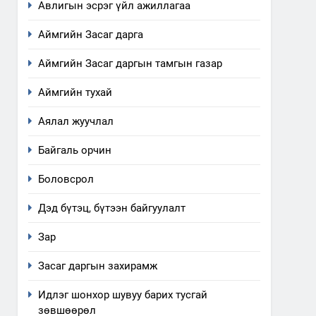
Авлигын эсрэг үйл ажиллагаа
Аймгийн Засаг дарга
Аймгийн Засаг даргын тамгын газар
Аймгийн тухай
Аялал жуучлал
Байгаль орчин
Боловсрол
Дэд бүтэц, бүтээн байгуулалт
Зар
Засаг даргын захирамж
Идлэг шонхор шувуу барих тусгай
зөвшөөрөл