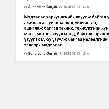
Gunerdene Gurjab
2025-03-21
0
Мэдээлэл хариуцагчийн явуулж байгаа 
ажиллагаа, үйлдвэрлэл, үйлчилгээ,
ашиглаж байгаа техник, технологийн хүн
мал, амьтны эрүүл мэнд, байгаль орчин
үзүүлэх буюу үзүүлж байгаа нөлөөллийн
талаарх мэдээлэл
Gunerdene Gurjab
2025-03-10
0