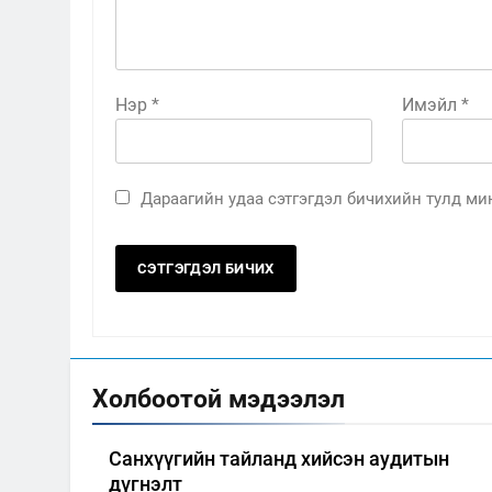
Нэр
*
Имэйл
*
Дараагийн удаа сэтгэгдэл бичихийн тулд мин
Холбоотой мэдээлэл
Санхүүгийн тайланд хийсэн аудитын
дүгнэлт