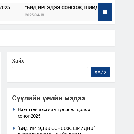
БИД ИРГЭДЭЭ СОНСОЖ, ШИЙДНЭ” ӨДРИЙГ ЗОХИОН БАЙГ
25-04-18
Хайх
ХАЙХ
Сүүлийн үеийн мэдээ
Нээлттэй засгийн түншлэл долоо
хоног-2025
“БИД ИРГЭДЭЭ СОНСОЖ, ШИЙДНЭ”