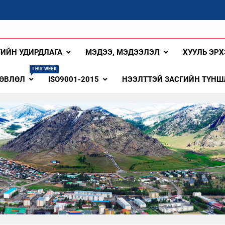
ангай Аймаг
ГИЙН УДИРДЛАГА
МЭДЭЭ, МЭДЭЭЛЭЛ
ХУУЛЬ ЭРХ
THIS WEEK
ЗӨВЛӨЛ
ISO9001-2015
НЭЭЛТТЭЙ ЗАСГИЙН ТҮНШ