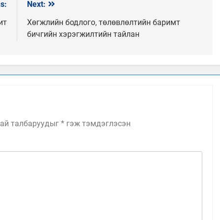
s:
Next:
ит
Хөгжлийн бодлого, төлөвлөлтийн баримт
бичгийн хэрэгжилтийн тайлан
ай талбаруудыг
*
гэж тэмдэглэсэн