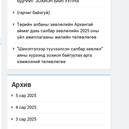
ӨДРИЙГ ЗОХИОН БАЙГУУЛНА
(гарчиг байхгүй)
Төрийн албаны зөвлөлийн Архангай
аймаг дахь салбар зөвлөлийн 2025 оны
үйл ажиллагааны жилийн төлөвлөгөө
“Шинэтгэлээр түүчээлсэн салбар зөвлөл”
аяны хүрээнд зохион байгуулах арга
хэмжээний төлөвлөгөө
Архив
5 сар 2025
4 сар 2025
3 сар 2025