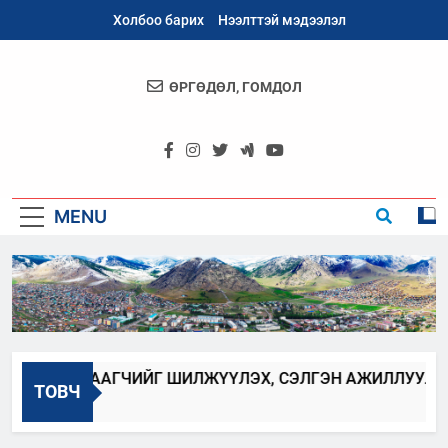
Skip
Холбоо барих
Нээлттэй мэдээлэл
to
content
ӨРГӨДӨЛ, ГОМДОЛ
Архангай
Аймаг
MENU
АЛБАН ХААГЧИЙГ ШИЛЖҮҮЛЭХ, СЭЛГЭН АЖИЛЛУУЛАХ З
ТОВЧ