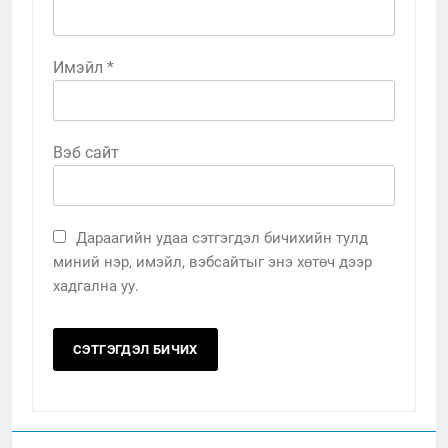
Имэйл
*
Вэб сайт
Дараагийн удаа сэтгэгдэл бичихийн тулд
миний нэр, имэйл, вэбсайтыг энэ хөтөч дээр
хадгална уу.