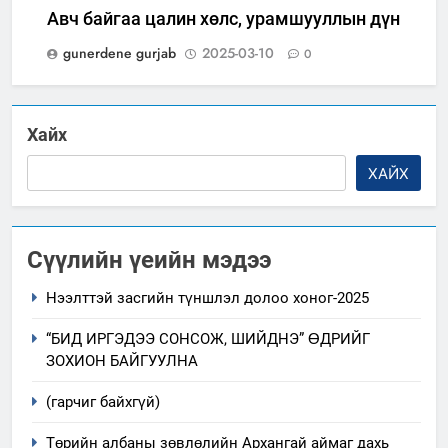
Авч байгаа цалин хөлс, урамшууллын дүн
gunerdene gurjab
2025-03-10
0
Хайх
ХАЙХ
Сүүлийн үеийн мэдээ
Нээлттэй засгийн түншлэл долоо хоног-2025
“БИД ИРГЭДЭЭ СОНСОЖ, ШИЙДНЭ” ӨДРИЙГ
ЗОХИОН БАЙГУУЛНА
(гарчиг байхгүй)
Төрийн албаны зөвлөлийн Архангай аймаг дахь