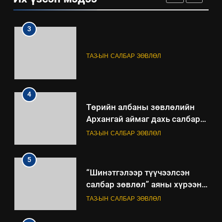
БАЙГУУЛНА
ЗАР
ТАЗ-ЫН САЛБАР ЗӨВЛӨЛ
3
ТАЗ-ЫН САЛБАР ЗӨВЛӨЛ
4
Төрийн албаны зөвлөлийн
Архангай аймаг дахь салбар
зөвлөлийн 2025 оны үйл
ТАЗ-ЫН САЛБАР ЗӨВЛӨЛ
ажиллагааны жилийн
төлөвлөгөө
5
“Шинэтгэлээр түүчээлсэн
салбар зөвлөл” аяны хүрээнд
зохион байгуулах арга
ТАЗ-ЫН САЛБАР ЗӨВЛӨЛ
хэмжээний төлөвлөгөө