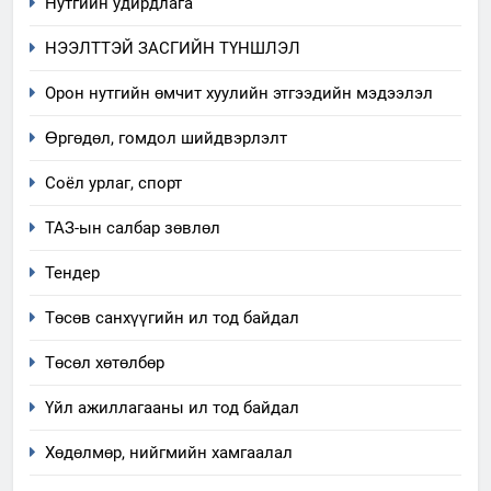
Нутгийн удирдлага
НЭЭЛТТЭЙ ЗАСГИЙН ТҮНШЛЭЛ
Орон нутгийн өмчит хуулийн этгээдийн мэдээлэл
Өргөдөл, гомдол шийдвэрлэлт
5
Соёл урлаг, спорт
“Шинэтгэлээр түүчээлсэн
ТАЗ-ын салбар зөвлөл
салбар зөвлөл” аяны хүрээнд
зохион байгуулах арга
ТАЗ-ЫН САЛБАР ЗӨВЛӨЛ
Тендер
хэмжээний төлөвлөгөө
Төсөв санхүүгийн ил тод байдал
6
Санхүүгийн тайланд хийсэн
Төсөл хөтөлбөр
аудитын дүгнэлт
Үйл ажиллагааны ил тод байдал
ИЛ ТОД БАЙДАЛ
Хөдөлмөр, нийгмийн хамгаалал
7