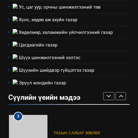
Мэдээлэл хариуцагчийн
Ус, цаг уур, орчны шинжилгээний төв
явуулж байгаа үйл ажиллагаа,
үйлдвэрлэл, үйлчилгээ,
ИЛ ТОД БАЙДАЛ
Хүнс, хөдөө аж ахуйн газар
ашиглаж байгаа техник,
технологийн хүн, мал, амьтны
Хөдөлмөр, халамжийн үйлчилгээний газар
1
эрүүл мэнд, байгаль орчинд
Нээлттэй засгийн түншлэл
Цагдаагийн газар
үзүүлэх буюу үзүүлж байгаа
долоо хоног-2025
нөлөөллийн талаарх
Шүүх шинжилгээний хэлтэс
НЭЭЛТТЭЙ ЗАСГИЙН ТҮНШЛЭЛ
мэдээлэл
Шүүхийн шийдвэр гүйцэтгэх газар
2
Эрүүл мэндийн газар
“БИД ИРГЭДЭЭ СОНСОЖ,
ШИЙДНЭ” ӨДРИЙГ ЗОХИОН
Сүүлийн үеийн мэдээ
БАЙГУУЛНА
ЗАР
ТАЗ-ЫН САЛБАР ЗӨВЛӨЛ
3
ТАЗ-ЫН САЛБАР ЗӨВЛӨЛ