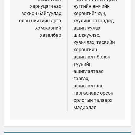
цэс
хариуцагчаас
нутгийн өмчийн
зохион байгуулах
хөрөнгийг хүн,
олон нийтийн арга
хуулийн этгээдэд
хэмжээний
ашиглуулах,
хөтөлбөр
шилжүүлэх,
хувьчлах, төсвийн
хөрөнгийн
ашиглалт болон
түүнийг
ашиглалтаас
гаргах,
ашиглалтаас
гаргаснаас орсон
орлогын талаарх
мэдээлэл