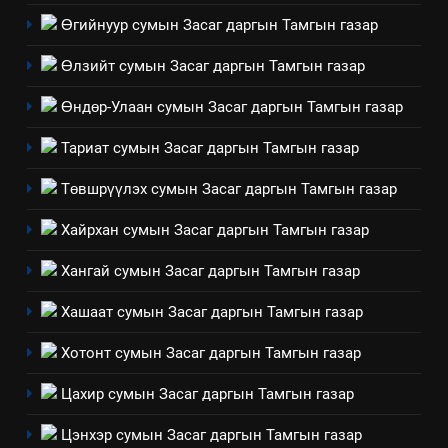
долоо хоног-2025
нөлөөллийн талаарх
Өгийнуур сумын Засаг даргын Тамгын газар
НЭЭЛТТЭЙ ЗАСГИЙН ТҮНШЛЭЛ
мэдээлэл
Өлзийт сумын Засаг даргын Тамгын газар
2
Өндөр-Улаан сумын Засаг даргын Тамгын газар
“БИД ИРГЭДЭЭ СОНСОЖ,
ШИЙДНЭ” ӨДРИЙГ ЗОХИОН
Тариат сумын Засаг даргын Тамгын газар
БАЙГУУЛНА
ЗАР
ТАЗ-ЫН САЛБАР ЗӨВЛӨЛ
Төвшрүүлэх сумын Засаг даргын Тамгын газар
3
Хайрхан сумын Засаг даргын Тамгын газар
Хангай сумын Засаг даргын Тамгын газар
ТАЗ-ЫН САЛБАР ЗӨВЛӨЛ
Хашаат сумын Засаг даргын Тамгын газар
4
Хотонт сумын Засаг даргын Тамгын газар
Төрийн албаны зөвлөлийн
Цахир сумын Засаг даргын Тамгын газар
Архангай аймаг дахь салбар
зөвлөлийн 2025 оны үйл
ТАЗ-ЫН САЛБАР ЗӨВЛӨЛ
Цэнхэр сумын Засаг даргын Тамгын газар