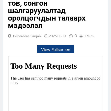
тов, сонгон
шалгаруулалтад
оролцогчдын талаарх
мэдээлэл
0
Gunerdene Gurjab
2025-03-10
1 Mins
View Fullscreen