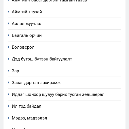
Аймгийн Засаг даргын тамгын газар
Аймгийн тухай
Аялал жуучлал
Байгаль орчин
Боловсрол
Дэд бүтэц, бүтээн байгуулалт
Зар
Засаг даргын захирамж
Идлэг шонхор шувуу барих тусгай зөвшөөрөл
Ил тод байдал
Мэдээ, мэдээлэл