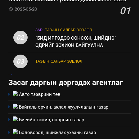
Мэдээлэл хариуцагчийн
01
2025-05-20
явуулж байгаа үйл ажиллагаа,
үйлдвэрлэл, үйлчилгээ,
ИЛ ТОД БАЙДАЛ
ашиглаж байгаа техник,
ЗАР
ТАЗ-ЫН САЛБАР ЗӨВЛӨЛ
технологийн хүн, мал, амьтны
02
“БИД ИРГЭДЭЭ СОНСОЖ, ШИЙДНЭ”
эрүүл мэнд, байгаль орчинд
ӨДРИЙГ ЗОХИОН БАЙГУУЛНА
үзүүлэх буюу үзүүлж байгаа
нөлөөллийн талаарх
03
ТАЗ-ЫН САЛБАР ЗӨВЛӨЛ
мэдээлэл
.
.
Засаг даргын дэргэдэх агентлаг
Авто тээврийн төв
Байгаль орчин, аялал жуулчлалын газар
Биеийн тамир, спортын газар
Боловсрол, шинжлэх ухааны газар