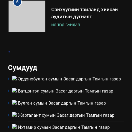
6
Санхүүгийн тайланд хийсэн
аудитын дүгнэлт
ИЛ ТОД БАЙДАЛ
7
.
Үйл ажиллагаандаа мөрдөж
байгаа хууль тогтоомж
ИЛ ТОД БАЙДАЛ
Сумдууд
Эрдэнэбулган сумын Засаг даргын Тамгын газар
8
Мэдээлэл хариуцагчийн
Батцэнгэл сумын Засаг даргын Тамгын газар
явуулж байгаа үйл ажиллагаа,
үйлдвэрлэл, үйлчилгээ,
ИЛ ТОД БАЙДАЛ
Булган сумын Засаг даргын Тамгын газар
ашиглаж байгаа техник,
Жаргалант сумын Засаг даргын Тамгын газар
технологийн хүн, мал, амьтны
1
эрүүл мэнд, байгаль орчинд
Нээлттэй засгийн түншлэл
Ихтамир сумын Засаг даргын Тамгын газар
үзүүлэх буюу үзүүлж байгаа