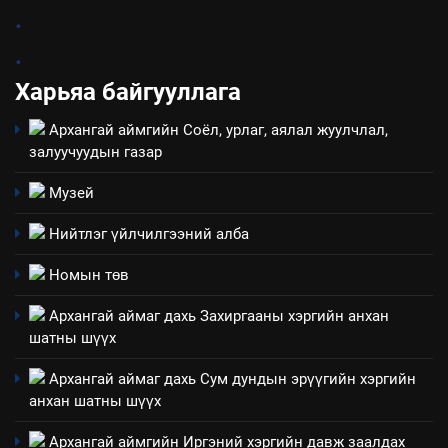
7
.
Үйл ажиллагаандаа мөрдөж
.
байгаа хууль тогтоомж
Харьяа байгууллага
ИЛ ТОД БАЙДАЛ
Архангай аймгийн Соёл, урлаг, аялал жуулчлал,
8
залуучуудын газар
Мэдээлэл хариуцагчийн
явуулж байгаа үйл ажиллагаа,
Музей
үйлдвэрлэл, үйлчилгээ,
ИЛ ТОД БАЙДАЛ
Нийтлэг үйлчилгээний алба
ашиглаж байгаа техник,
технологийн хүн, мал, амьтны
1
Номын төв
эрүүл мэнд, байгаль орчинд
Нээлттэй засгийн түншлэл
үзүүлэх буюу үзүүлж байгаа
Архангай аймаг дахь Захиргааны хэргийн анхан
долоо хоног-2025
нөлөөллийн талаарх
шатны шүүх
НЭЭЛТТЭЙ ЗАСГИЙН ТҮНШЛЭЛ
мэдээлэл
Архангай аймаг дахь Сум дундын эрүүгийн хэргийн
анхан шатны шүүх
2
“БИД ИРГЭДЭЭ СОНСОЖ,
Архангай аймгийн Иргэний хэргийн давж заалдах