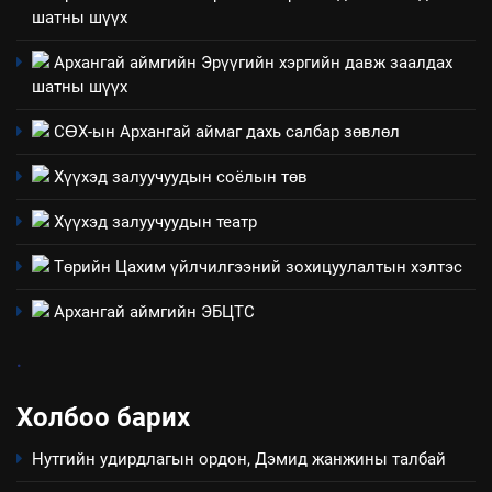
ШИЙДНЭ” ӨДРИЙГ ЗОХИОН
шатны шүүх
БАЙГУУЛНА
ЗАР
ТАЗ-ЫН САЛБАР ЗӨВЛӨЛ
Архангай аймгийн Эрүүгийн хэргийн давж заалдах
шатны шүүх
3
СӨХ-ын Архангай аймаг дахь салбар зөвлөл
ТАЗ-ЫН САЛБАР ЗӨВЛӨЛ
Хүүхэд залуучуудын соёлын төв
Хүүхэд залуучуудын театр
4
Төрийн Цахим үйлчилгээний зохицуулалтын хэлтэс
Төрийн албаны зөвлөлийн
Архангай аймаг дахь салбар
Архангай аймгийн ЭБЦТС
зөвлөлийн 2025 оны үйл
ТАЗ-ЫН САЛБАР ЗӨВЛӨЛ
ажиллагааны жилийн
.
төлөвлөгөө
5
Холбоо барих
“Шинэтгэлээр түүчээлсэн
салбар зөвлөл” аяны хүрээнд
Нутгийн удирдлагын ордон, Дэмид жанжины талбай
зохион байгуулах арга
ТАЗ-ЫН САЛБАР ЗӨВЛӨЛ