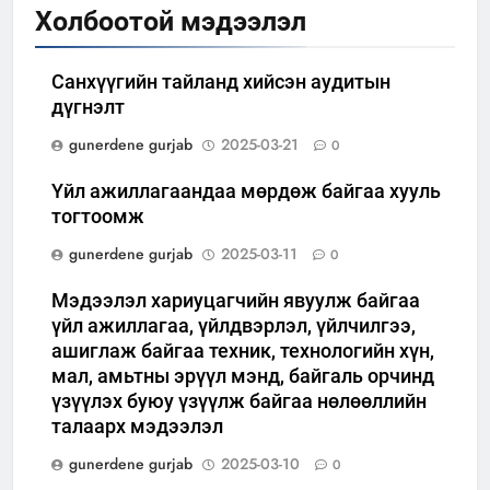
Холбоотой мэдээлэл
Санхүүгийн тайланд хийсэн аудитын
дүгнэлт
gunerdene gurjab
2025-03-21
0
Үйл ажиллагаандаа мөрдөж байгаа хууль
тогтоомж
gunerdene gurjab
2025-03-11
0
Мэдээлэл хариуцагчийн явуулж байгаа
үйл ажиллагаа, үйлдвэрлэл, үйлчилгээ,
ашиглаж байгаа техник, технологийн хүн,
мал, амьтны эрүүл мэнд, байгаль орчинд
үзүүлэх буюу үзүүлж байгаа нөлөөллийн
талаарх мэдээлэл
gunerdene gurjab
2025-03-10
0