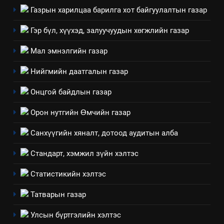
Газрын харилцаа барилга хот байгуулалтын газар
5
“Шинэтгэлээр түүчээлсэн
Гэр бүл, хүүхэд, залуучуудын хөгжлийн газар
салбар зөвлөл” аяны хүрээнд
Мал эмнэлгийн газар
зохион байгуулах арга
ТАЗ-ЫН САЛБАР ЗӨВЛӨЛ
хэмжээний төлөвлөгөө
Нийгмийн даатгалын газар
6
Онцгой байдлын газар
Санхүүгийн тайланд хийсэн
аудитын дүгнэлт
Орон нутгийн Өмчийн газар
ИЛ ТОД БАЙДАЛ
Санхүүгийн хяналт, дотоод аудитын алба
7
Стандарт, хэмжил зүйн хэлтэс
Үйл ажиллагаандаа мөрдөж
байгаа хууль тогтоомж
Статистикийн хэлтэс
ИЛ ТОД БАЙДАЛ
Татварын газар
8
Улсын бүртгэлийн хэлтэс