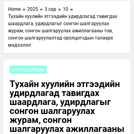
Home
2025
3 сар
10
Тухайн хуулийн этгээдийн удирдлагад тавигдах
шаардлага, удирдлагыг сонгон шалгаруулах
журам, сонгон шалгаруулах ажиллагааны тов,
сонгон шалгаруулалтад оролцогчдын талаарх
мэдээлэл
ИЛ ТОД БАЙДАЛ
Тухайн хуулийн этгээдийн
удирдлагад тавигдах
шаардлага, удирдлагыг
сонгон шалгаруулах
журам, сонгон
шалгаруулах ажиллагааны