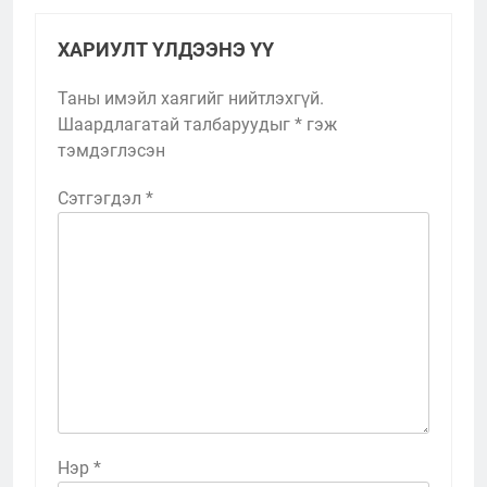
ХАРИУЛТ ҮЛДЭЭНЭ ҮҮ
Таны имэйл хаягийг нийтлэхгүй.
Шаардлагатай талбаруудыг
*
гэж
тэмдэглэсэн
Сэтгэгдэл
*
Нэр
*