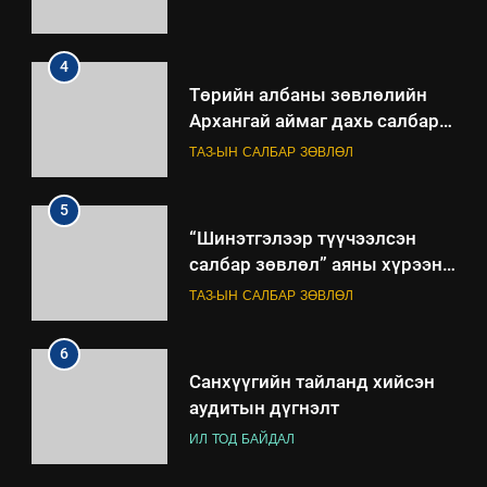
4
Төрийн албаны зөвлөлийн
Архангай аймаг дахь салбар
зөвлөлийн 2025 оны үйл
ТАЗ-ЫН САЛБАР ЗӨВЛӨЛ
ажиллагааны жилийн
төлөвлөгөө
5
“Шинэтгэлээр түүчээлсэн
салбар зөвлөл” аяны хүрээнд
зохион байгуулах арга
ТАЗ-ЫН САЛБАР ЗӨВЛӨЛ
хэмжээний төлөвлөгөө
6
Санхүүгийн тайланд хийсэн
аудитын дүгнэлт
ИЛ ТОД БАЙДАЛ