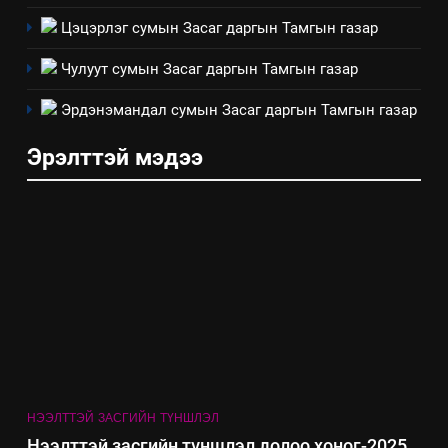
ажиллагааны жилийн
төлөвлөгөө
Цэцэрлэг сумын Засаг даргын Тамгын газар
5
“Шинэтгэлээр түүчээлсэн
Чулуут сумын Засаг даргын Тамгын газар
салбар зөвлөл” аяны хүрээнд
зохион байгуулах арга
Эрдэнэмандал сумын Засаг даргын Тамгын газар
ТАЗ-ЫН САЛБАР ЗӨВЛӨЛ
хэмжээний төлөвлөгөө
Эрэлттэй мэдээ
6
Санхүүгийн тайланд хийсэн
аудитын дүгнэлт
ИЛ ТОД БАЙДАЛ
7
Үйл ажиллагаандаа мөрдөж
байгаа хууль тогтоомж
ИЛ ТОД БАЙДАЛ
НЭЭЛТТЭЙ ЗАСГИЙН ТҮНШЛЭЛ
8
Нээлттэй засгийн түншлэл долоо хоног-2025