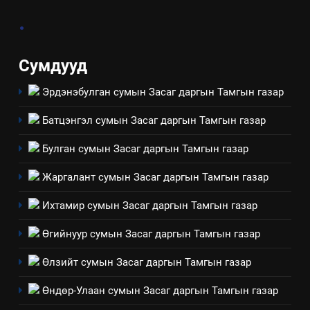
3
.
ТАЗ-ЫН САЛБАР ЗӨВЛӨЛ
Сумдууд
Эрдэнэбулган сумын Засаг даргын Тамгын газар
4
Төрийн албаны зөвлөлийн
Батцэнгэл сумын Засаг даргын Тамгын газар
Архангай аймаг дахь салбар
зөвлөлийн 2025 оны үйл
ТАЗ-ЫН САЛБАР ЗӨВЛӨЛ
Булган сумын Засаг даргын Тамгын газар
ажиллагааны жилийн
Жаргалант сумын Засаг даргын Тамгын газар
төлөвлөгөө
5
“Шинэтгэлээр түүчээлсэн
Ихтамир сумын Засаг даргын Тамгын газар
салбар зөвлөл” аяны хүрээнд
Өгийнуур сумын Засаг даргын Тамгын газар
зохион байгуулах арга
ТАЗ-ЫН САЛБАР ЗӨВЛӨЛ
хэмжээний төлөвлөгөө
Өлзийт сумын Засаг даргын Тамгын газар
6
Өндөр-Улаан сумын Засаг даргын Тамгын газар
Санхүүгийн тайланд хийсэн