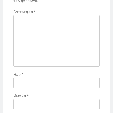
тэмдэглэсэн
Сэтгэгдэл
*
Нэр
*
Имэйл
*