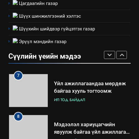
“Шинэтгэлээр түүчээлсэн
Цагдаагийн газар
салбар зөвлөл” аяны хүрээнд
зохион байгуулах арга
Шүүх шинжилгээний хэлтэс
ТАЗ-ЫН САЛБАР ЗӨВЛӨЛ
хэмжээний төлөвлөгөө
Шүүхийн шийдвэр гүйцэтгэх газар
6
Эрүүл мэндийн газар
Санхүүгийн тайланд хийсэн
аудитын дүгнэлт
Сүүлийн үеийн мэдээ
ИЛ ТОД БАЙДАЛ
7
Үйл ажиллагаандаа мөрдөж
байгаа хууль тогтоомж
ИЛ ТОД БАЙДАЛ
8
Мэдээлэл хариуцагчийн
явуулж байгаа үйл ажиллагаа,