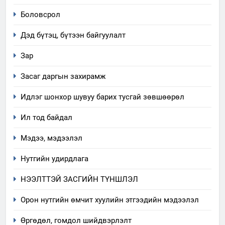
зохион байгуулах арга
ТАЗ-ЫН САЛБАР ЗӨВЛӨЛ
Боловсрол
хэмжээний төлөвлөгөө
Дэд бүтэц, бүтээн байгуулалт
6
Санхүүгийн тайланд хийсэн
Зар
аудитын дүгнэлт
Засаг даргын захирамж
ИЛ ТОД БАЙДАЛ
Идлэг шонхор шувуу барих тусгай зөвшөөрөл
7
Ил тод байдал
Үйл ажиллагаандаа мөрдөж
байгаа хууль тогтоомж
Мэдээ, мэдээлэл
ИЛ ТОД БАЙДАЛ
Нутгийн удирдлага
8
НЭЭЛТТЭЙ ЗАСГИЙН ТҮНШЛЭЛ
Мэдээлэл хариуцагчийн
явуулж байгаа үйл ажиллагаа,
Орон нутгийн өмчит хуулийн этгээдийн мэдээлэл
үйлдвэрлэл, үйлчилгээ,
ИЛ ТОД БАЙДАЛ
Өргөдөл, гомдол шийдвэрлэлт
ашиглаж байгаа техник,