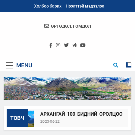
Skip
Холбоо барих
Нээлттэй мэдээлэл
to
content
ӨРГӨДӨЛ, ГОМДОЛ
Архангай
Аймаг
MENU
АРХАНГАЙ_100_БИДНИЙ_ОРОЛЦОО
Нэ
ТОВЧ
2023-06-22
20