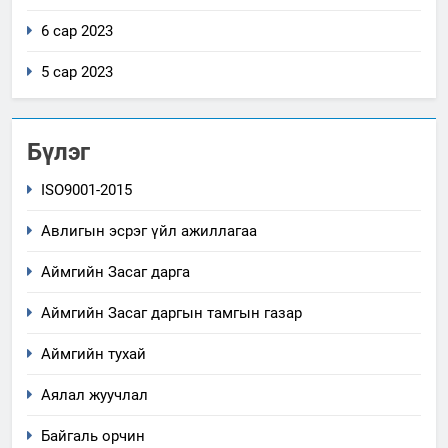
6 сар 2023
5 сар 2023
Бүлэг
ISO9001-2015
Авлигын эсрэг үйл ажиллагаа
Аймгийн Засаг дарга
Аймгийн Засаг даргын тамгын газар
Аймгийн тухай
Аялал жуучлал
5
“Шинэтгэлээр түүчээлсэн
Байгаль орчин
салбар зөвлөл” аяны хүрээнд