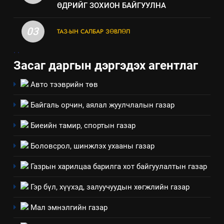
аудитын дүгнэлт
ӨДРИЙГ ЗОХИОН БАЙГУУЛНА
ИЛ ТОД БАЙДАЛ
03
ТАЗ-ЫН САЛБАР ЗӨВЛӨЛ
7
.
.
Үйл ажиллагаандаа мөрдөж
Засаг даргын дэргэдэх агентлаг
байгаа хууль тогтоомж
ИЛ ТОД БАЙДАЛ
Авто тээврийн төв
Байгаль орчин, аялал жуулчлалын газар
8
Мэдээлэл хариуцагчийн
Биеийн тамир, спортын газар
явуулж байгаа үйл ажиллагаа,
үйлдвэрлэл, үйлчилгээ,
Боловсрол, шинжлэх ухааны газар
ИЛ ТОД БАЙДАЛ
ашиглаж байгаа техник,
Газрын харилцаа барилга хот байгуулалтын газар
технологийн хүн, мал, амьтны
1
эрүүл мэнд, байгаль орчинд
Нээлттэй засгийн түншлэл
Гэр бүл, хүүхэд, залуучуудын хөгжлийн газар
үзүүлэх буюу үзүүлж байгаа
долоо хоног-2025
нөлөөллийн талаарх
Мал эмнэлгийн газар
НЭЭЛТТЭЙ ЗАСГИЙН ТҮНШЛЭЛ
мэдээлэл