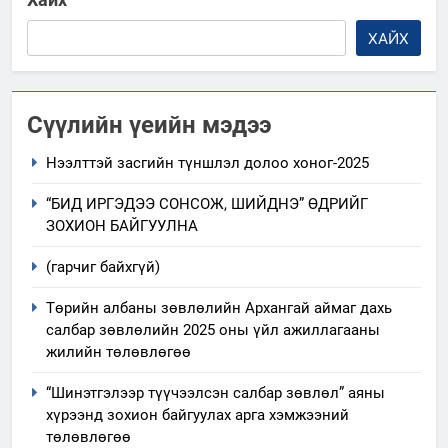
ХАЙХ
Сүүлийн үеийн мэдээ
Нээлттэй засгийн түншлэл долоо хоног-2025
“БИД ИРГЭДЭЭ СОНСОЖ, ШИЙДНЭ” ӨДРИЙГ
ЗОХИОН БАЙГУУЛНА
(гарчиг байхгүй)
Төрийн албаны зөвлөлийн Архангай аймаг дахь
салбар зөвлөлийн 2025 оны үйл ажиллагааны
жилийн төлөвлөгөө
“Шинэтгэлээр түүчээлсэн салбар зөвлөл” аяны
хүрээнд зохион байгуулах арга хэмжээний
төлөвлөгөө