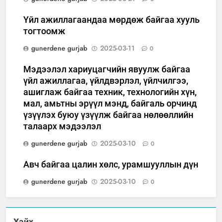
Үйл ажиллагаандаа мөрдөж байгаа хууль
тогтоомж
gunerdene gurjab
2025-03-11
0
Мэдээлэл хариуцагчийн явуулж байгаа
үйл ажиллагаа, үйлдвэрлэл, үйлчилгээ,
ашиглаж байгаа техник, технологийн хүн,
мал, амьтны эрүүл мэнд, байгаль орчинд
үзүүлэх буюу үзүүлж байгаа нөлөөллийн
талаарх мэдээлэл
gunerdene gurjab
2025-03-10
0
Авч байгаа цалин хөлс, урамшууллын дүн
gunerdene gurjab
2025-03-10
0
Хайх