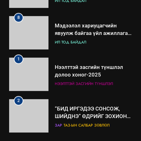
ИЛ ТОД БАЙДАЛ
8
Мэдээлэл хариуцагчийн
явуулж байгаа үйл ажиллагаа,
үйлдвэрлэл, үйлчилгээ,
ИЛ ТОД БАЙДАЛ
ашиглаж байгаа техник,
технологийн хүн, мал, амьтны
1
эрүүл мэнд, байгаль орчинд
Нээлттэй засгийн түншлэл
үзүүлэх буюу үзүүлж байгаа
долоо хоног-2025
нөлөөллийн талаарх
НЭЭЛТТЭЙ ЗАСГИЙН ТҮНШЛЭЛ
мэдээлэл
2
“БИД ИРГЭДЭЭ СОНСОЖ,
ШИЙДНЭ” ӨДРИЙГ ЗОХИОН
БАЙГУУЛНА
ЗАР
ТАЗ-ЫН САЛБАР ЗӨВЛӨЛ