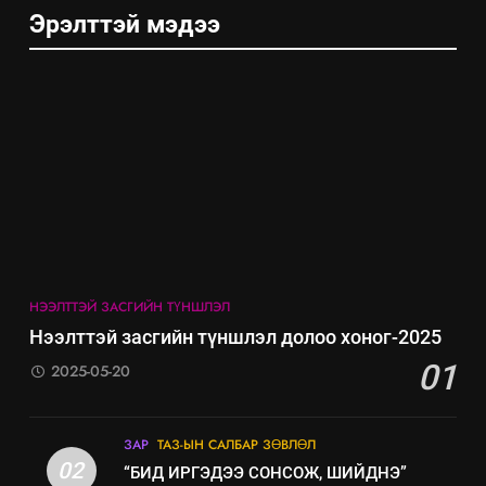
Эрэлттэй мэдээ
5
НЭЭЛТТЭЙ ЗАСГИЙН ТҮНШЛЭЛ
“Шинэтгэлээр түүчээлсэн
Нээлттэй засгийн түншлэл долоо хоног-2025
салбар зөвлөл” аяны хүрээнд
01
зохион байгуулах арга
2025-05-20
ТАЗ-ЫН САЛБАР ЗӨВЛӨЛ
хэмжээний төлөвлөгөө
6
ЗАР
ТАЗ-ЫН САЛБАР ЗӨВЛӨЛ
Санхүүгийн тайланд хийсэн
02
“БИД ИРГЭДЭЭ СОНСОЖ, ШИЙДНЭ”