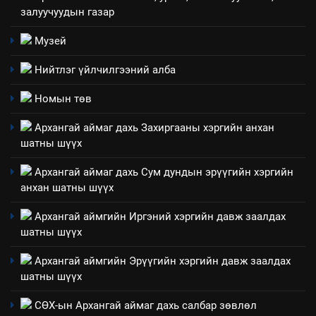
4
залуучуудын газар
Төрийн албаны зөвлөлийн
Архангай аймаг дахь салбар
Музей
зөвлөлийн 2025 оны үйл
ТАЗ-ЫН САЛБАР ЗӨВЛӨЛ
Нийтлэг үйлчилгээний алба
ажиллагааны жилийн
төлөвлөгөө
5
Номын төв
“Шинэтгэлээр түүчээлсэн
Архангай аймаг дахь Захиргааны хэргийн анхан
салбар зөвлөл” аяны хүрээнд
шатны шүүх
зохион байгуулах арга
ТАЗ-ЫН САЛБАР ЗӨВЛӨЛ
хэмжээний төлөвлөгөө
Архангай аймаг дахь Сум дундын эрүүгийн хэргийн
анхан шатны шүүх
6
Санхүүгийн тайланд хийсэн
Архангай аймгийн Иргэний хэргийн давж заалдах
аудитын дүгнэлт
шатны шүүх
ИЛ ТОД БАЙДАЛ
Архангай аймгийн Эрүүгийн хэргийн давж заалдах
шатны шүүх
7
Үйл ажиллагаандаа мөрдөж
СӨХ-ын Архангай аймаг дахь салбар зөвлөл