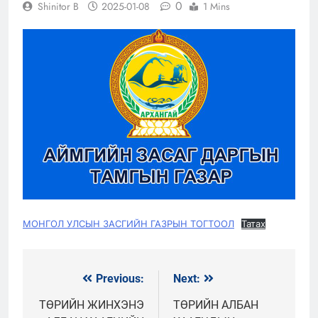
0
Shinitor B
2025-01-08
1 Mins
МОНГОЛ УЛСЫН ЗАСГИЙН ГАЗРЫН ТОГТООЛ
Татах
Previous:
Next:
Мэдээний
цэс
ТӨРИЙН ЖИНХЭНЭ
ТӨРИЙН АЛБАН