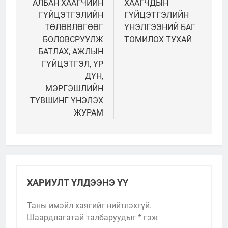
АЛБАН ХААГЧИЙН
ХААГЧДЫН
ГҮЙЦЭТГЭЛИЙН
ГҮЙЦЭТГЭЛИЙН
ТӨЛӨВЛӨГӨӨГ
ҮНЭЛГЭЭНИЙ БАГ
БОЛОВСРУУЛЖ
ТОМИЛОХ ТУХАЙ
БАТЛАХ, АЖЛЫН
ГҮЙЦЭТГЭЛ, ҮР
ДҮН,
МЭРГЭШЛИЙН
ТҮВШИНГ ҮНЭЛЭХ
ЖУРАМ
ХАРИУЛТ ҮЛДЭЭНЭ ҮҮ
Таны имэйл хаягийг нийтлэхгүй.
Шаардлагатай талбаруудыг
*
гэж