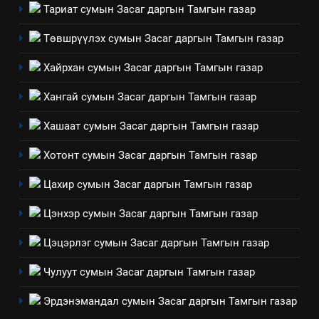
аудитын дүгнэлт
Тариат сумын Засаг даргын Тамгын газар
ИЛ ТОД БАЙДАЛ
Төвшрүүлэх сумын Засаг даргын Тамгын газар
7
Хайрхан сумын Засаг даргын Тамгын газар
Үйл ажиллагаандаа мөрдөж
байгаа хууль тогтоомж
Хангай сумын Засаг даргын Тамгын газар
ИЛ ТОД БАЙДАЛ
Хашаат сумын Засаг даргын Тамгын газар
8
Хотонт сумын Засаг даргын Тамгын газар
Мэдээлэл хариуцагчийн
Цахир сумын Засаг даргын Тамгын газар
явуулж байгаа үйл ажиллагаа,
үйлдвэрлэл, үйлчилгээ,
ИЛ ТОД БАЙДАЛ
Цэнхэр сумын Засаг даргын Тамгын газар
ашиглаж байгаа техник,
технологийн хүн, мал, амьтны
Цэцэрлэг сумын Засаг даргын Тамгын газар
эрүүл мэнд, байгаль орчинд
Чулуут сумын Засаг даргын Тамгын газар
үзүүлэх буюу үзүүлж байгаа
нөлөөллийн талаарх
Эрдэнэмандал сумын Засаг даргын Тамгын газар
мэдээлэл