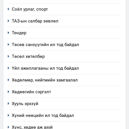
технологийн хүн, мал, амьтны
1
Соёл урлаг, спорт
эрүүл мэнд, байгаль орчинд
Нээлттэй засгийн түншлэл
үзүүлэх буюу үзүүлж байгаа
ТАЗ-ын салбар зөвлөл
долоо хоног-2025
нөлөөллийн талаарх
НЭЭЛТТЭЙ ЗАСГИЙН ТҮНШЛЭЛ
мэдээлэл
Тендер
Төсөв санхүүгийн ил тод байдал
2
“БИД ИРГЭДЭЭ СОНСОЖ,
Төсөл хөтөлбөр
ШИЙДНЭ” ӨДРИЙГ ЗОХИОН
БАЙГУУЛНА
Үйл ажиллагааны ил тод байдал
ЗАР
ТАЗ-ЫН САЛБАР ЗӨВЛӨЛ
Хөдөлмөр, нийгмийн хамгаалал
3
Хөдөөгийн сэргэлт
ТАЗ-ЫН САЛБАР ЗӨВЛӨЛ
Хууль эрхзүй
Хүний нөөцийн ил тод байдал
4
Хүнс, хөдөө аж ахуй