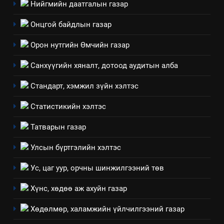
Нийгмийн даатгалын газар
2
Онцгой байдлын газар
“БИД ИРГЭДЭЭ СОНСОЖ,
ШИЙДНЭ” ӨДРИЙГ ЗОХИОН
Орон нутгийн Өмчийн газар
БАЙГУУЛНА
ЗАР
ТАЗ-ЫН САЛБАР ЗӨВЛӨЛ
Санхүүгийн хяналт, дотоод аудитын алба
3
Стандарт, хэмжил зүйн хэлтэс
Статистикийн хэлтэс
ТАЗ-ЫН САЛБАР ЗӨВЛӨЛ
Татварын газар
4
Улсын бүртгэлийн хэлтэс
Төрийн албаны зөвлөлийн
Ус, цаг уур, орчны шинжилгээний төв
Архангай аймаг дахь салбар
зөвлөлийн 2025 оны үйл
ТАЗ-ЫН САЛБАР ЗӨВЛӨЛ
Хүнс, хөдөө аж ахуйн газар
ажиллагааны жилийн
төлөвлөгөө
Хөдөлмөр, халамжийн үйлчилгээний газар
5