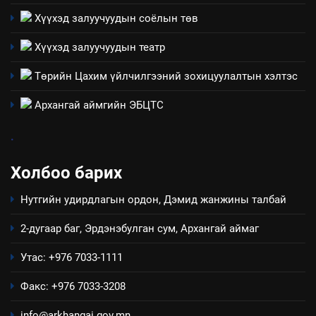
байгаа хууль тогтоомж
Хүүхэд залуучуудын соёлын төв
ИЛ ТОД БАЙДАЛ
Хүүхэд залуучуудын театр
8
Төрийн Цахим үйлчилгээний зохицуулалтын хэлтэс
Мэдээлэл хариуцагчийн
явуулж байгаа үйл ажиллагаа,
Архангай аймгийн ЭБЦТС
үйлдвэрлэл, үйлчилгээ,
ИЛ ТОД БАЙДАЛ
ашиглаж байгаа техник,
.
технологийн хүн, мал, амьтны
эрүүл мэнд, байгаль орчинд
Холбоо барих
үзүүлэх буюу үзүүлж байгаа
нөлөөллийн талаарх
Нутгийн удирдлагын ордон, Дэмид жанжины талбай
мэдээлэл
2-дугаар баг, Эрдэнэбулган сум, Архангай аймаг
Утас: +976 7033-1111
Факс: +976 7033-3208
info@arkhangai.gov.mn