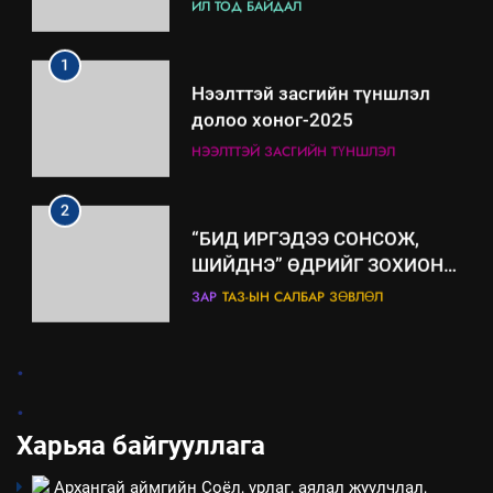
үйлдвэрлэл, үйлчилгээ,
ИЛ ТОД БАЙДАЛ
ашиглаж байгаа техник,
технологийн хүн, мал, амьтны
1
эрүүл мэнд, байгаль орчинд
Нээлттэй засгийн түншлэл
үзүүлэх буюу үзүүлж байгаа
долоо хоног-2025
нөлөөллийн талаарх
НЭЭЛТТЭЙ ЗАСГИЙН ТҮНШЛЭЛ
мэдээлэл
2
“БИД ИРГЭДЭЭ СОНСОЖ,
ШИЙДНЭ” ӨДРИЙГ ЗОХИОН
БАЙГУУЛНА
ЗАР
ТАЗ-ЫН САЛБАР ЗӨВЛӨЛ
3
.
.
ТАЗ-ЫН САЛБАР ЗӨВЛӨЛ
Харьяа байгууллага
Архангай аймгийн Соёл, урлаг, аялал жуулчлал,