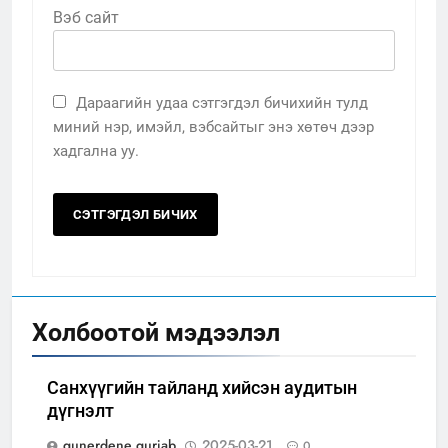
Вэб сайт
Дараагийн удаа сэтгэгдэл бичихийн тулд
миний нэр, имэйл, вэбсайтыг энэ хөтөч дээр
хадгална уу.
Холбоотой мэдээлэл
Санхүүгийн тайланд хийсэн аудитын
дүгнэлт
gunerdene gurjab
2025-03-21
0