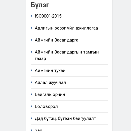
Бүлэг
ISO9001-2015
Авлигын эсрэг үйл ажиллагаа
Аймгийн Засаг дарга
Аймгийн Засаг даргын тамгын
газар
Аймгийн тухай
Аялал жуучлал
Байгаль орчин
Боловсрол
Дэд бүтэц, бүтээн байгуулалт
Зар