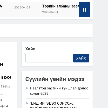
Төрийн албаны зөвлөлийн Архангай аймаг дахь 
-08
2025-04-04
Хайх
ХАЙХ
ЙН
ЛЛЭЭ
Сүүлийн үеийн мэдээ
1 Mins
Нээлттэй засгийн түншлэл долоо
хоног-2025
ан
ын
“БИД ИРГЭДЭЭ СОНСОЖ,
варга