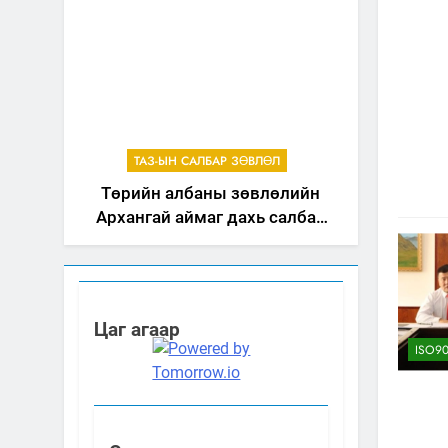
ТАЗ-ЫН САЛБАР ЗӨВЛӨЛ
Төрийн албаны зөвлөлийн
Архангай аймаг дахь салбар
зөвлөлийн 2025 оны үйл
ажиллагааны жилийн
төлөвлөгөө
Цаг агаар
ISO90