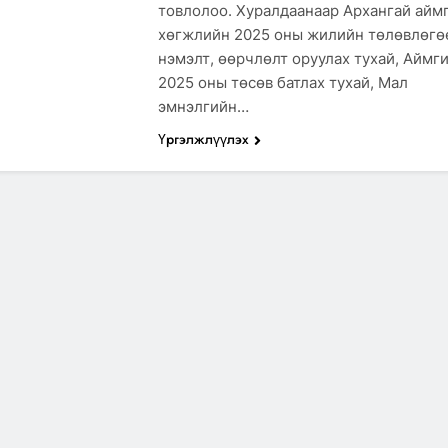
товлолоо. Хуралдаанаар Архангай айм
хөгжлийн 2025 оны жилийн төлөвлөгө
нэмэлт, өөрчлөлт оруулах тухай, Аймг
2025 оны төсөв батлах тухай, Мал
эмнэлгийн…
Үргэлжлүүлэх