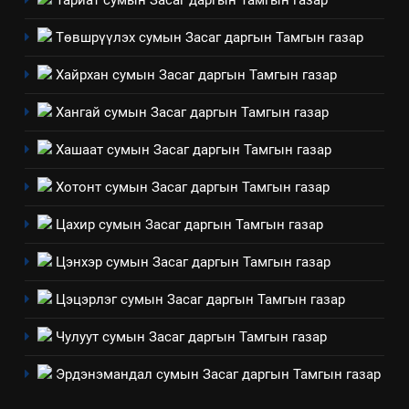
Тариат сумын Засаг даргын Тамгын газар
БАЙГУУЛНА
ЗАР
ТАЗ-ЫН САЛБАР ЗӨВЛӨЛ
Төвшрүүлэх сумын Засаг даргын Тамгын газар
3
Хайрхан сумын Засаг даргын Тамгын газар
Хангай сумын Засаг даргын Тамгын газар
ТАЗ-ЫН САЛБАР ЗӨВЛӨЛ
Хашаат сумын Засаг даргын Тамгын газар
4
Хотонт сумын Засаг даргын Тамгын газар
Төрийн албаны зөвлөлийн
Цахир сумын Засаг даргын Тамгын газар
Архангай аймаг дахь салбар
зөвлөлийн 2025 оны үйл
ТАЗ-ЫН САЛБАР ЗӨВЛӨЛ
Цэнхэр сумын Засаг даргын Тамгын газар
ажиллагааны жилийн
төлөвлөгөө
Цэцэрлэг сумын Засаг даргын Тамгын газар
5
“Шинэтгэлээр түүчээлсэн
Чулуут сумын Засаг даргын Тамгын газар
салбар зөвлөл” аяны хүрээнд
зохион байгуулах арга
Эрдэнэмандал сумын Засаг даргын Тамгын газар
ТАЗ-ЫН САЛБАР ЗӨВЛӨЛ
хэмжээний төлөвлөгөө