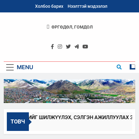
Skip
Холбоо барих
Нээлттэй мэдээлэл
to
content
ӨРГӨДӨЛ, ГОМДОЛ
Архангай
Аймаг
MENU
 ХААГЧИЙГ ШИЛЖҮҮЛЭХ, СЭЛГЭН АЖИЛЛУУЛАХ ЗАР
ТОВЧ