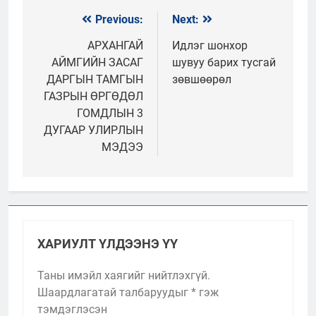
Previous:
Next:
Мэдээний
цэс
АРХАНГАЙ
Идлэг шонхор
АЙМГИЙН ЗАСАГ
шувуу барих тусгай
ДАРГЫН ТАМГЫН
зөвшөөрөл
ГАЗРЫН ӨРГӨДӨЛ
ГОМДЛЫН 3
ДУГААР УЛИРЛЫН
МЭДЭЭ
ХАРИУЛТ ҮЛДЭЭНЭ ҮҮ
Таны имэйл хаягийг нийтлэхгүй.
Шаардлагатай талбаруудыг
*
гэж
тэмдэглэсэн