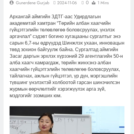
0
Gunerdene Gurjab
2024-11-06
1 Mins
Архангай аймгийн ЗДТГ-аас Удирдлагын
академитай хамтран “Төрийн албан хаагчийн
гүйцэтгэлийн төлөвлөгөө боловсруулах, үнэлэх
аргачлал” сэдэвт богино хугацааны сургалтыг энэ
сарын 6,7-ны өдрүүдэд Шинжлэх ухаан, инновацын
төвд зохион байгуулж байна. Сургалтад аймгийн
Засаг даргын эрхлэх хүрээний 29 агентлагийн 50-н
алба хаагч хамрагдаж, төрийн жинхэнэ албан
хаагчийн гүйцэтгэлийн төлөвлөгөө боловсруулах,
тайлагнах, ажлын гүйцэтгэл, үр дүн, мэргэшлийн
түвшинг үнэлэхтэй холбоотой гарсан шинэчилсэн
журмын өөрчлөлтийг хэрэгжүүлэх арга зүй,
мэдлэгийг эзэмших юм.