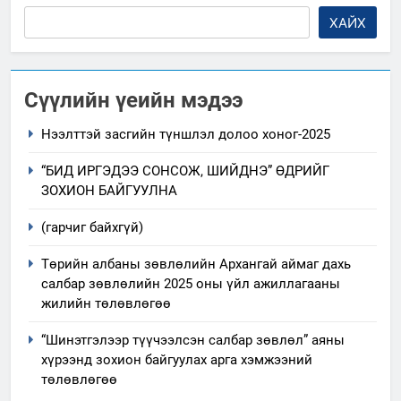
ХАЙХ
Сүүлийн үеийн мэдээ
Нээлттэй засгийн түншлэл долоо хоног-2025
“БИД ИРГЭДЭЭ СОНСОЖ, ШИЙДНЭ” ӨДРИЙГ
ЗОХИОН БАЙГУУЛНА
(гарчиг байхгүй)
Төрийн албаны зөвлөлийн Архангай аймаг дахь
салбар зөвлөлийн 2025 оны үйл ажиллагааны
жилийн төлөвлөгөө
“Шинэтгэлээр түүчээлсэн салбар зөвлөл” аяны
хүрээнд зохион байгуулах арга хэмжээний
төлөвлөгөө