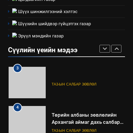
үзүүлэх буюу үзүүлж байгаа
долоо хоног-2025
нөлөөллийн талаарх
Шүүх шинжилгээний хэлтэс
НЭЭЛТТЭЙ ЗАСГИЙН ТҮНШЛЭЛ
мэдээлэл
Шүүхийн шийдвэр гүйцэтгэх газар
2
Эрүүл мэндийн газар
“БИД ИРГЭДЭЭ СОНСОЖ,
ШИЙДНЭ” ӨДРИЙГ ЗОХИОН
Сүүлийн үеийн мэдээ
БАЙГУУЛНА
ЗАР
ТАЗ-ЫН САЛБАР ЗӨВЛӨЛ
3
ТАЗ-ЫН САЛБАР ЗӨВЛӨЛ
4
Төрийн албаны зөвлөлийн
Архангай аймаг дахь салбар
зөвлөлийн 2025 оны үйл
ТАЗ-ЫН САЛБАР ЗӨВЛӨЛ