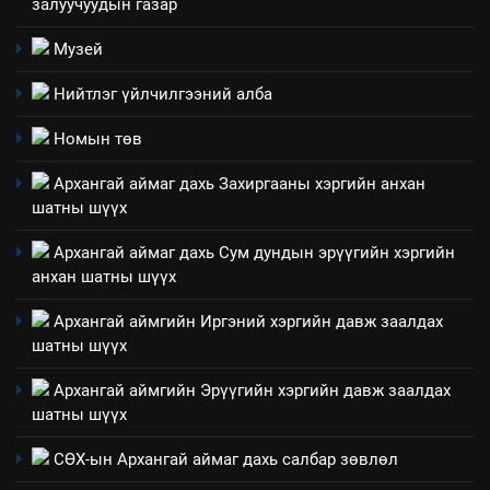
залуучуудын газар
Мэдээлэл хариуцагчийн
явуулж байгаа үйл ажиллагаа,
Музей
үйлдвэрлэл, үйлчилгээ,
ИЛ ТОД БАЙДАЛ
Нийтлэг үйлчилгээний алба
ашиглаж байгаа техник,
технологийн хүн, мал, амьтны
1
Номын төв
эрүүл мэнд, байгаль орчинд
Нээлттэй засгийн түншлэл
үзүүлэх буюу үзүүлж байгаа
Архангай аймаг дахь Захиргааны хэргийн анхан
долоо хоног-2025
нөлөөллийн талаарх
шатны шүүх
НЭЭЛТТЭЙ ЗАСГИЙН ТҮНШЛЭЛ
мэдээлэл
Архангай аймаг дахь Сум дундын эрүүгийн хэргийн
анхан шатны шүүх
2
“БИД ИРГЭДЭЭ СОНСОЖ,
Архангай аймгийн Иргэний хэргийн давж заалдах
ШИЙДНЭ” ӨДРИЙГ ЗОХИОН
шатны шүүх
БАЙГУУЛНА
ЗАР
ТАЗ-ЫН САЛБАР ЗӨВЛӨЛ
Архангай аймгийн Эрүүгийн хэргийн давж заалдах
шатны шүүх
3
СӨХ-ын Архангай аймаг дахь салбар зөвлөл
ТАЗ-ЫН САЛБАР ЗӨВЛӨЛ