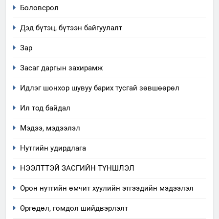
Боловсрол
Дэд бүтэц, бүтээн байгуулалт
Зар
Засаг даргын захирамж
Идлэг шонхор шувуу барих тусгай зөвшөөрөл
Ил тод байдал
Мэдээ, мэдээлэл
Нутгийн удирдлага
НЭЭЛТТЭЙ ЗАСГИЙН ТҮНШЛЭЛ
Орон нутгийн өмчит хуулийн этгээдийн мэдээлэл
Өргөдөл, гомдол шийдвэрлэлт