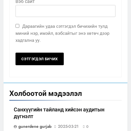
Вэб сайт
Дараагийн удаа сэтгэгдэл бичихийн тулд
миний нэр, имэйл, вэбсайтыг энэ хөтөч дээр
хадгална уу.
Холбоотой мэдээлэл
Санхүүгийн тайланд хийсэн аудитын
дүгнэлт
gunerdene gurjab
2025-03-21
0