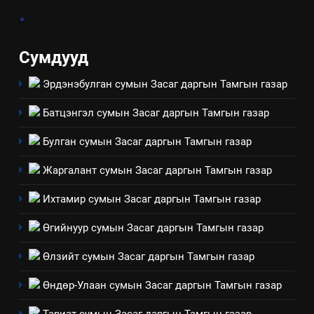
.
Үйл ажиллагаандаа мөрдөж
байгаа хууль тогтоомж
ИЛ ТОД БАЙДАЛ
Сумдууд
Эрдэнэбулган сумын Засаг даргын Тамгын газар
8
Мэдээлэл хариуцагчийн
Батцэнгэл сумын Засаг даргын Тамгын газар
явуулж байгаа үйл ажиллагаа,
үйлдвэрлэл, үйлчилгээ,
ИЛ ТОД БАЙДАЛ
Булган сумын Засаг даргын Тамгын газар
ашиглаж байгаа техник,
Жаргалант сумын Засаг даргын Тамгын газар
технологийн хүн, мал, амьтны
1
эрүүл мэнд, байгаль орчинд
Нээлттэй засгийн түншлэл
Ихтамир сумын Засаг даргын Тамгын газар
үзүүлэх буюу үзүүлж байгаа
долоо хоног-2025
нөлөөллийн талаарх
Өгийнуур сумын Засаг даргын Тамгын газар
НЭЭЛТТЭЙ ЗАСГИЙН ТҮНШЛЭЛ
мэдээлэл
Өлзийт сумын Засаг даргын Тамгын газар
2
Өндөр-Улаан сумын Засаг даргын Тамгын газар
“БИД ИРГЭДЭЭ СОНСОЖ,
ШИЙДНЭ” ӨДРИЙГ ЗОХИОН