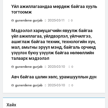
Үйл ажиллагаандаа мөрдөж байгаа хууль
тогтоомж
gunerdene gurjab
2025-03-11
0
Мэдээлэл хариуцагчийн явуулж байгаа
үйл ажиллагаа, үйлдвэрлэл, үйлчилгээ,
ашиглаж байгаа техник, технологийн хүн,
мал, амьтны эрүүл мэнд, байгаль орчинд
үзүүлэх буюу үзүүлж байгаа нөлөөллийн
талаарх мэдээлэл
gunerdene gurjab
2025-03-10
0
Авч байгаа цалин хөлс, урамшууллын дүн
gunerdene gurjab
2025-03-10
0
Хайх