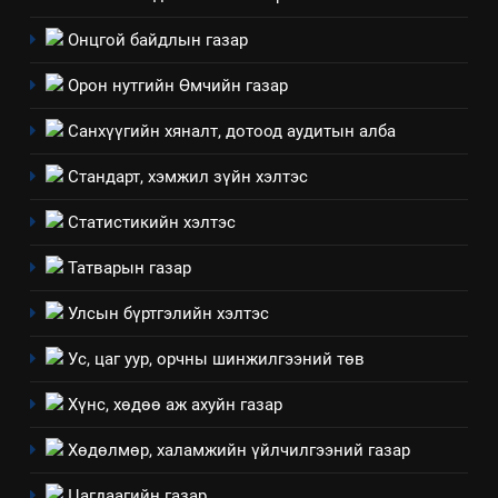
6
Онцгой байдлын газар
Санхүүгийн тайланд хийсэн
аудитын дүгнэлт
Орон нутгийн Өмчийн газар
ИЛ ТОД БАЙДАЛ
Санхүүгийн хяналт, дотоод аудитын алба
7
Стандарт, хэмжил зүйн хэлтэс
Үйл ажиллагаандаа мөрдөж
байгаа хууль тогтоомж
Статистикийн хэлтэс
ИЛ ТОД БАЙДАЛ
Татварын газар
8
Улсын бүртгэлийн хэлтэс
Мэдээлэл хариуцагчийн
Ус, цаг уур, орчны шинжилгээний төв
явуулж байгаа үйл ажиллагаа,
үйлдвэрлэл, үйлчилгээ,
ИЛ ТОД БАЙДАЛ
Хүнс, хөдөө аж ахуйн газар
ашиглаж байгаа техник,
технологийн хүн, мал, амьтны
Хөдөлмөр, халамжийн үйлчилгээний газар
1
эрүүл мэнд, байгаль орчинд
Нээлттэй засгийн түншлэл
Цагдаагийн газар