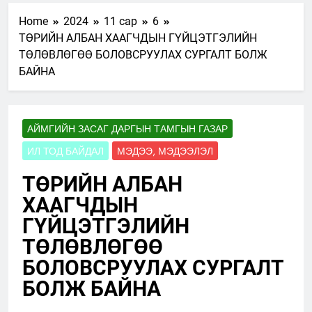
Home
2024
11 сар
6
ТӨРИЙН АЛБАН ХААГЧДЫН ГҮЙЦЭТГЭЛИЙН
ТӨЛӨВЛӨГӨӨ БОЛОВСРУУЛАХ СУРГАЛТ БОЛЖ
БАЙНА
АЙМГИЙН ЗАСАГ ДАРГЫН ТАМГЫН ГАЗАР
ИЛ ТОД БАЙДАЛ
МЭДЭЭ, МЭДЭЭЛЭЛ
ТӨРИЙН АЛБАН
ХААГЧДЫН
ГҮЙЦЭТГЭЛИЙН
ТӨЛӨВЛӨГӨӨ
БОЛОВСРУУЛАХ СУРГАЛТ
БОЛЖ БАЙНА