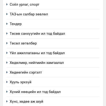
5
Соёл урлаг, спорт
“Шинэтгэлээр түүчээлсэн
ТАЗ-ын салбар зөвлөл
салбар зөвлөл” аяны хүрээнд
зохион байгуулах арга
ТАЗ-ЫН САЛБАР ЗӨВЛӨЛ
Тендер
хэмжээний төлөвлөгөө
Төсөв санхүүгийн ил тод байдал
6
Санхүүгийн тайланд хийсэн
Төсөл хөтөлбөр
аудитын дүгнэлт
Үйл ажиллагааны ил тод байдал
ИЛ ТОД БАЙДАЛ
Хөдөлмөр, нийгмийн хамгаалал
7
Үйл ажиллагаандаа мөрдөж
Хөдөөгийн сэргэлт
байгаа хууль тогтоомж
Хууль эрхзүй
ИЛ ТОД БАЙДАЛ
Хүний нөөцийн ил тод байдал
8
Хүнс, хөдөө аж ахуй
Мэдээлэл хариуцагчийн