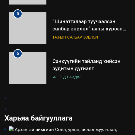
ажиллагааны жилийн
төлөвлөгөө
5
“Шинэтгэлээр түүчээлсэн
салбар зөвлөл” аяны хүрээнд
зохион байгуулах арга
ТАЗ-ЫН САЛБАР ЗӨВЛӨЛ
хэмжээний төлөвлөгөө
6
Санхүүгийн тайланд хийсэн
аудитын дүгнэлт
ИЛ ТОД БАЙДАЛ
7
.
Үйл ажиллагаандаа мөрдөж
.
байгаа хууль тогтоомж
Харьяа байгууллага
ИЛ ТОД БАЙДАЛ
Архангай аймгийн Соёл, урлаг, аялал жуулчлал,
8