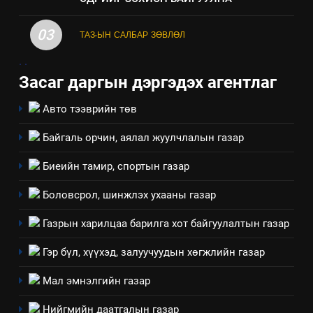
үзүүлэх буюу үзүүлж байгаа
нөлөөллийн талаарх
03
ТАЗ-ЫН САЛБАР ЗӨВЛӨЛ
мэдээлэл
.
.
Засаг даргын дэргэдэх агентлаг
Авто тээврийн төв
Байгаль орчин, аялал жуулчлалын газар
Биеийн тамир, спортын газар
Боловсрол, шинжлэх ухааны газар
Газрын харилцаа барилга хот байгуулалтын газар
5
“Шинэтгэлээр түүчээлсэн
Гэр бүл, хүүхэд, залуучуудын хөгжлийн газар
салбар зөвлөл” аяны хүрээнд
Мал эмнэлгийн газар
зохион байгуулах арга
ТАЗ-ЫН САЛБАР ЗӨВЛӨЛ
хэмжээний төлөвлөгөө
Нийгмийн даатгалын газар