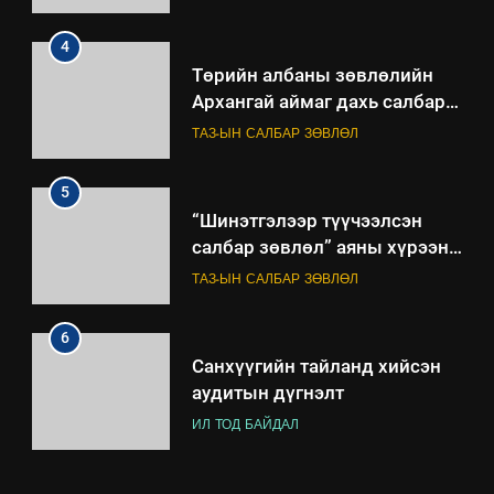
4
Төрийн албаны зөвлөлийн
Архангай аймаг дахь салбар
зөвлөлийн 2025 оны үйл
ТАЗ-ЫН САЛБАР ЗӨВЛӨЛ
ажиллагааны жилийн
төлөвлөгөө
5
“Шинэтгэлээр түүчээлсэн
салбар зөвлөл” аяны хүрээнд
зохион байгуулах арга
ТАЗ-ЫН САЛБАР ЗӨВЛӨЛ
хэмжээний төлөвлөгөө
6
Санхүүгийн тайланд хийсэн
аудитын дүгнэлт
ИЛ ТОД БАЙДАЛ
7