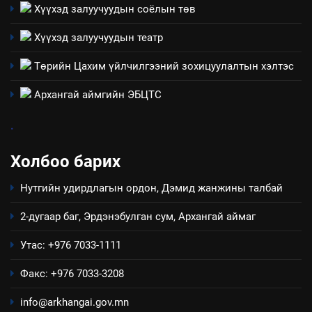
Хүүхэд залуучуудын соёлын төв
Хүүхэд залуучуудын театр
4
Төрийн Цахим үйлчилгээний зохицуулалтын хэлтэс
Төрийн албаны зөвлөлийн
Архангай аймаг дахь салбар
Архангай аймгийн ЭБЦТС
зөвлөлийн 2025 оны үйл
ТАЗ-ЫН САЛБАР ЗӨВЛӨЛ
ажиллагааны жилийн
.
төлөвлөгөө
5
Холбоо барих
“Шинэтгэлээр түүчээлсэн
салбар зөвлөл” аяны хүрээнд
Нутгийн удирдлагын ордон, Дэмид жанжины талбай
зохион байгуулах арга
ТАЗ-ЫН САЛБАР ЗӨВЛӨЛ
хэмжээний төлөвлөгөө
2-дугаар баг, Эрдэнэбулган сум, Архангай аймаг
6
Утас: +976 7033-1111
Санхүүгийн тайланд хийсэн
аудитын дүгнэлт
Факс: +976 7033-3208
ИЛ ТОД БАЙДАЛ
info@arkhangai.gov.mn