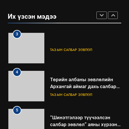
БАЙГУУЛНА
ЗАР
ТАЗ-ЫН САЛБАР ЗӨВЛӨЛ
Их үзсэн мэдээ
3
ТАЗ-ЫН САЛБАР ЗӨВЛӨЛ
4
Төрийн албаны зөвлөлийн
Архангай аймаг дахь салбар
зөвлөлийн 2025 оны үйл
ТАЗ-ЫН САЛБАР ЗӨВЛӨЛ
ажиллагааны жилийн
төлөвлөгөө
5
“Шинэтгэлээр түүчээлсэн
салбар зөвлөл” аяны хүрээнд
зохион байгуулах арга
ТАЗ-ЫН САЛБАР ЗӨВЛӨЛ
хэмжээний төлөвлөгөө