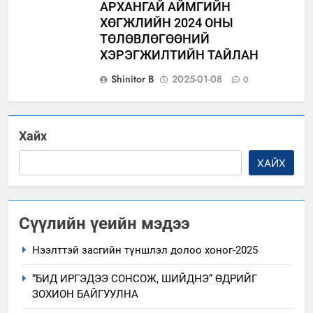
АРХАНГАЙ АЙМГИЙН
ХӨГЖЛИЙН 2024 ОНЫ
ТӨЛӨВЛӨГӨӨНИЙ
ХЭРЭГЖИЛТИЙН ТАЙЛАН
Shinitor B
2025-01-08
0
Хайх
ХАЙХ
Сүүлийн үеийн мэдээ
Нээлттэй засгийн түншлэл долоо хоног-2025
“БИД ИРГЭДЭЭ СОНСОЖ, ШИЙДНЭ” ӨДРИЙГ
ЗОХИОН БАЙГУУЛНА