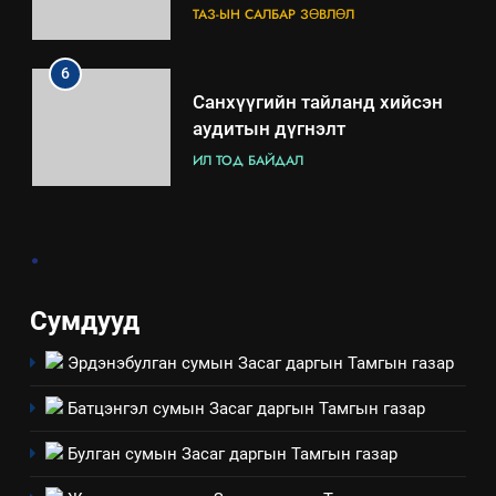
6
Санхүүгийн тайланд хийсэн
аудитын дүгнэлт
ИЛ ТОД БАЙДАЛ
7
Үйл ажиллагаандаа мөрдөж
байгаа хууль тогтоомж
.
ИЛ ТОД БАЙДАЛ
Сумдууд
8
Мэдээлэл хариуцагчийн
Эрдэнэбулган сумын Засаг даргын Тамгын газар
явуулж байгаа үйл ажиллагаа,
үйлдвэрлэл, үйлчилгээ,
Батцэнгэл сумын Засаг даргын Тамгын газар
ИЛ ТОД БАЙДАЛ
ашиглаж байгаа техник,
Булган сумын Засаг даргын Тамгын газар
технологийн хүн, мал, амьтны
1
эрүүл мэнд, байгаль орчинд