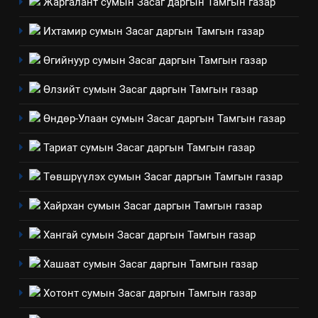
Нээлттэй засгийн түншлэл
Жаргалант сумын Засаг даргын Тамгын газар
үзүүлэх буюу үзүүлж байгаа
долоо хоног-2025
нөлөөллийн талаарх
Ихтамир сумын Засаг даргын Тамгын газар
НЭЭЛТТЭЙ ЗАСГИЙН ТҮНШЛЭЛ
мэдээлэл
Өгийнуур сумын Засаг даргын Тамгын газар
2
Өлзийт сумын Засаг даргын Тамгын газар
“БИД ИРГЭДЭЭ СОНСОЖ,
ШИЙДНЭ” ӨДРИЙГ ЗОХИОН
Өндөр-Улаан сумын Засаг даргын Тамгын газар
БАЙГУУЛНА
ЗАР
ТАЗ-ЫН САЛБАР ЗӨВЛӨЛ
Тариат сумын Засаг даргын Тамгын газар
3
Төвшрүүлэх сумын Засаг даргын Тамгын газар
Хайрхан сумын Засаг даргын Тамгын газар
ТАЗ-ЫН САЛБАР ЗӨВЛӨЛ
Хангай сумын Засаг даргын Тамгын газар
Хашаат сумын Засаг даргын Тамгын газар
4
Төрийн албаны зөвлөлийн
Хотонт сумын Засаг даргын Тамгын газар
Архангай аймаг дахь салбар
зөвлөлийн 2025 оны үйл