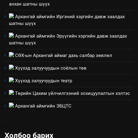
2
анхан шатны шүүх
“БИД ИРГЭДЭЭ СОНСОЖ,
Архангай аймгийн Иргэний хэргийн давж заалдах
ШИЙДНЭ” ӨДРИЙГ ЗОХИОН
шатны шүүх
БАЙГУУЛНА
ЗАР
ТАЗ-ЫН САЛБАР ЗӨВЛӨЛ
Архангай аймгийн Эрүүгийн хэргийн давж заалдах
шатны шүүх
3
СӨХ-ын Архангай аймаг дахь салбар зөвлөл
ТАЗ-ЫН САЛБАР ЗӨВЛӨЛ
Хүүхэд залуучуудын соёлын төв
Хүүхэд залуучуудын театр
4
Төрийн албаны зөвлөлийн
Төрийн Цахим үйлчилгээний зохицуулалтын хэлтэс
Архангай аймаг дахь салбар
Архангай аймгийн ЭБЦТС
зөвлөлийн 2025 оны үйл
ТАЗ-ЫН САЛБАР ЗӨВЛӨЛ
ажиллагааны жилийн
.
төлөвлөгөө
5
“Шинэтгэлээр түүчээлсэн
Холбоо барих