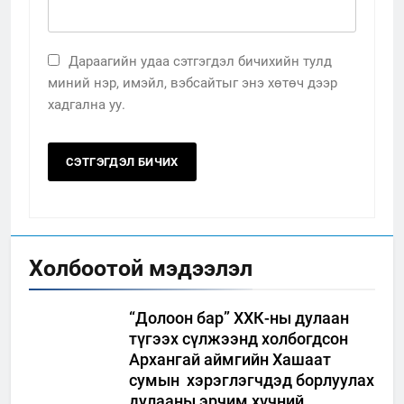
Дараагийн удаа сэтгэгдэл бичихийн тулд
миний нэр, имэйл, вэбсайтыг энэ хөтөч дээр
хадгална уу.
Холбоотой мэдээлэл
“Долоон бар” ХХК-ны дулаан
түгээх сүлжээнд холбогдсон
Архангай аймгийн Хашаат
сумын хэрэглэгчдэд борлуулах
дулааны эрчим хүчний