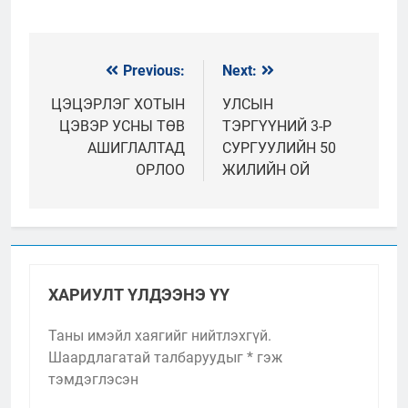
Previous:
Next:
Мэдээний
цэс
ЦЭЦЭРЛЭГ ХОТЫН
УЛСЫН
ЦЭВЭР УСНЫ ТӨВ
ТЭРГҮҮНИЙ 3-Р
АШИГЛАЛТАД
СУРГУУЛИЙН 50
ОРЛОО
ЖИЛИЙН ОЙ
ХАРИУЛТ ҮЛДЭЭНЭ ҮҮ
Таны имэйл хаягийг нийтлэхгүй.
Шаардлагатай талбаруудыг
*
гэж
тэмдэглэсэн