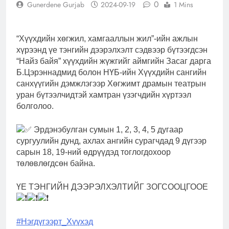
0
Gunerdene Gurjab
2024-09-19
1 Mins
“Хүүхдийн хөгжил, хамгааллын жил”-ийн ажлын
хүрээнд үе тэнгийн дээрэлхэлт сэдвээр бүтээгдсэн
“Найз байя” хүүхдийн жүжгийг аймгийн Засаг дарга
Б.Цэрэннадмид болон НҮБ-ийн Хүүхдийн сангийн
санхүүгийн дэмжлэгээр Хөгжимт драмын театрын
уран бүтээлчидтэй хамтран үзэгчдийн хүртээл
болголоо.
Эрдэнэбулган сумын 1, 2, 3, 4, 5 дугаар
сургуулийн дунд, ахлах ангийн сурагчдад 9 дүгээр
сарын 18,
19-ний өдрүүдэд тоглогдохоор
төлөвлөгдсөн байна.
ҮЕ ТЭНГИЙН ДЭЭРЭЛХЭЛТИЙГ ЗОГСООЦГООЕ
#Нэгдүгээрт_Хүүхэд