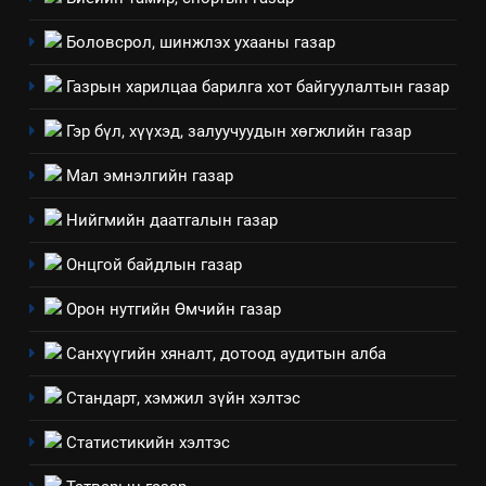
Боловсрол, шинжлэх ухааны газар
Газрын харилцаа барилга хот байгуулалтын газар
5
“Шинэтгэлээр түүчээлсэн
Гэр бүл, хүүхэд, залуучуудын хөгжлийн газар
салбар зөвлөл” аяны хүрээнд
зохион байгуулах арга
Мал эмнэлгийн газар
ТАЗ-ЫН САЛБАР ЗӨВЛӨЛ
хэмжээний төлөвлөгөө
Нийгмийн даатгалын газар
6
Санхүүгийн тайланд хийсэн
Онцгой байдлын газар
аудитын дүгнэлт
Орон нутгийн Өмчийн газар
ИЛ ТОД БАЙДАЛ
Санхүүгийн хяналт, дотоод аудитын алба
7
Стандарт, хэмжил зүйн хэлтэс
Үйл ажиллагаандаа мөрдөж
байгаа хууль тогтоомж
Статистикийн хэлтэс
ИЛ ТОД БАЙДАЛ