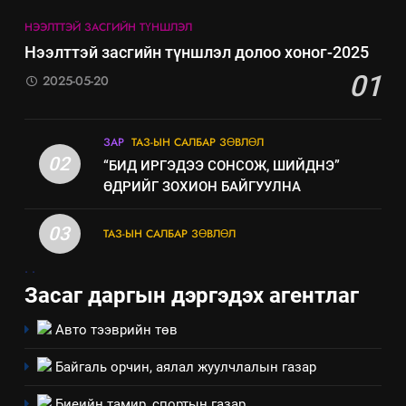
8
Мэдээлэл хариуцагчийн
НЭЭЛТТЭЙ ЗАСГИЙН ТҮНШЛЭЛ
явуулж байгаа үйл ажиллагаа,
Нээлттэй засгийн түншлэл долоо хоног-2025
үйлдвэрлэл, үйлчилгээ,
ИЛ ТОД БАЙДАЛ
01
2025-05-20
ашиглаж байгаа техник,
технологийн хүн, мал, амьтны
эрүүл мэнд, байгаль орчинд
ЗАР
ТАЗ-ЫН САЛБАР ЗӨВЛӨЛ
үзүүлэх буюу үзүүлж байгаа
02
“БИД ИРГЭДЭЭ СОНСОЖ, ШИЙДНЭ”
нөлөөллийн талаарх
ӨДРИЙГ ЗОХИОН БАЙГУУЛНА
мэдээлэл
03
ТАЗ-ЫН САЛБАР ЗӨВЛӨЛ
.
.
Засаг даргын дэргэдэх агентлаг
Авто тээврийн төв
Байгаль орчин, аялал жуулчлалын газар
Биеийн тамир, спортын газар