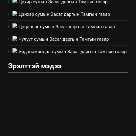
ТАЗ-ЫН САЛБАР ЗӨВЛӨЛ
Цахир сумын Засаг даргын Тамгын газар
ажиллагааны жилийн
төлөвлөгөө
Цэнхэр сумын Засаг даргын Тамгын газар
5
“Шинэтгэлээр түүчээлсэн
Цэцэрлэг сумын Засаг даргын Тамгын газар
салбар зөвлөл” аяны хүрээнд
зохион байгуулах арга
Чулуут сумын Засаг даргын Тамгын газар
ТАЗ-ЫН САЛБАР ЗӨВЛӨЛ
хэмжээний төлөвлөгөө
Эрдэнэмандал сумын Засаг даргын Тамгын газар
6
Эрэлттэй мэдээ
Санхүүгийн тайланд хийсэн
аудитын дүгнэлт
ИЛ ТОД БАЙДАЛ
7
Үйл ажиллагаандаа мөрдөж
байгаа хууль тогтоомж
ИЛ ТОД БАЙДАЛ