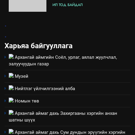
ИЛ ТОД БАЙДАЛ
7
.
Үйл ажиллагаандаа мөрдөж
.
байгаа хууль тогтоомж
ИЛ ТОД БАЙДАЛ
Харьяа байгууллага
Архангай аймгийн Соёл, урлаг, аялал жуулчлал,
8
залуучуудын газар
Мэдээлэл хариуцагчийн
явуулж байгаа үйл ажиллагаа,
Музей
үйлдвэрлэл, үйлчилгээ,
ИЛ ТОД БАЙДАЛ
ашиглаж байгаа техник,
Нийтлэг үйлчилгээний алба
технологийн хүн, мал, амьтны
1
Номын төв
эрүүл мэнд, байгаль орчинд
Нээлттэй засгийн түншлэл
үзүүлэх буюу үзүүлж байгаа
долоо хоног-2025
Архангай аймаг дахь Захиргааны хэргийн анхан
нөлөөллийн талаарх
шатны шүүх
НЭЭЛТТЭЙ ЗАСГИЙН ТҮНШЛЭЛ
мэдээлэл
Архангай аймаг дахь Сум дундын эрүүгийн хэргийн