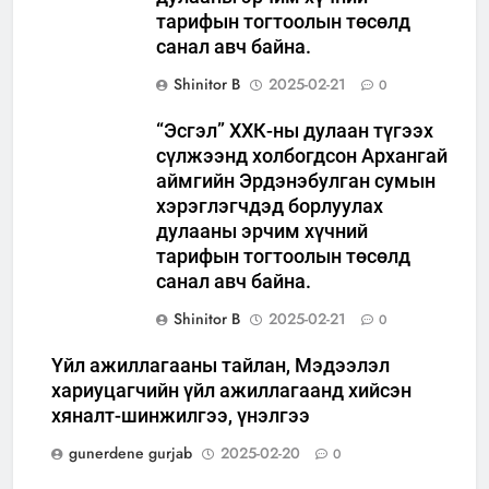
тарифын тогтоолын төсөлд
санал авч байна.
Shinitor B
2025-02-21
0
“Эсгэл” ХХК-ны дулаан түгээх
сүлжээнд холбогдсон Архангай
аймгийн Эрдэнэбулган сумын
хэрэглэгчдэд борлуулах
дулааны эрчим хүчний
тарифын тогтоолын төсөлд
санал авч байна.
Shinitor B
2025-02-21
0
Үйл ажиллагааны тайлан, Мэдээлэл
хариуцагчийн үйл ажиллагаанд хийсэн
хяналт-шинжилгээ, үнэлгээ
gunerdene gurjab
2025-02-20
0