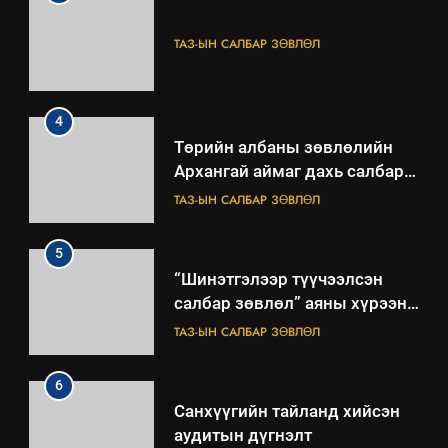
ТАЗ-ЫН САЛБАР ЗӨВЛӨЛ
4
Төрийн албаны зөвлөлийн
Архангай аймаг дахь салбар
зөвлөлийн 2025 оны үйл
ТАЗ-ЫН САЛБАР ЗӨВЛӨЛ
ажиллагааны жилийн
төлөвлөгөө
5
“Шинэтгэлээр түүчээлсэн
салбар зөвлөл” аяны хүрээнд
зохион байгуулах арга
ТАЗ-ЫН САЛБАР ЗӨВЛӨЛ
хэмжээний төлөвлөгөө
6
Санхүүгийн тайланд хийсэн
аудитын дүгнэлт