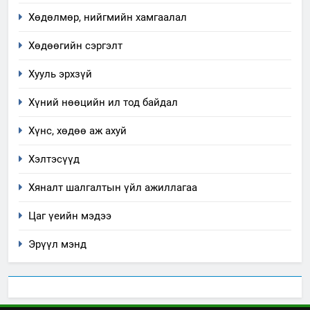
Үйл ажиллагаандаа мөрдөж
Хөдөлмөр, нийгмийн хамгаалал
байгаа хууль тогтоомж
Хөдөөгийн сэргэлт
ИЛ ТОД БАЙДАЛ
Хууль эрхзүй
8
Хүний нөөцийн ил тод байдал
Мэдээлэл хариуцагчийн
явуулж байгаа үйл ажиллагаа,
Хүнс, хөдөө аж ахуй
үйлдвэрлэл, үйлчилгээ,
ИЛ ТОД БАЙДАЛ
ашиглаж байгаа техник,
Хэлтэсүүд
технологийн хүн, мал, амьтны
1
Хяналт шалгалтын үйл ажиллагаа
эрүүл мэнд, байгаль орчинд
Нээлттэй засгийн түншлэл
үзүүлэх буюу үзүүлж байгаа
Цаг үеийн мэдээ
долоо хоног-2025
нөлөөллийн талаарх
НЭЭЛТТЭЙ ЗАСГИЙН ТҮНШЛЭЛ
мэдээлэл
Эрүүл мэнд
2
“БИД ИРГЭДЭЭ СОНСОЖ,
ШИЙДНЭ” ӨДРИЙГ ЗОХИОН