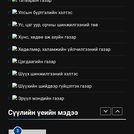
Татварын газар
8
Улсын бүртгэлийн хэлтэс
Мэдээлэл хариуцагчийн
Ус, цаг уур, орчны шинжилгээний төв
явуулж байгаа үйл ажиллагаа,
үйлдвэрлэл, үйлчилгээ,
ИЛ ТОД БАЙДАЛ
Хүнс, хөдөө аж ахуйн газар
ашиглаж байгаа техник,
технологийн хүн, мал, амьтны
Хөдөлмөр, халамжийн үйлчилгээний газар
1
эрүүл мэнд, байгаль орчинд
Нээлттэй засгийн түншлэл
үзүүлэх буюу үзүүлж байгаа
Цагдаагийн газар
долоо хоног-2025
нөлөөллийн талаарх
НЭЭЛТТЭЙ ЗАСГИЙН ТҮНШЛЭЛ
Шүүх шинжилгээний хэлтэс
мэдээлэл
Шүүхийн шийдвэр гүйцэтгэх газар
2
“БИД ИРГЭДЭЭ СОНСОЖ,
Эрүүл мэндийн газар
ШИЙДНЭ” ӨДРИЙГ ЗОХИОН
Сүүлийн үеийн мэдээ
БАЙГУУЛНА
ЗАР
ТАЗ-ЫН САЛБАР ЗӨВЛӨЛ
3