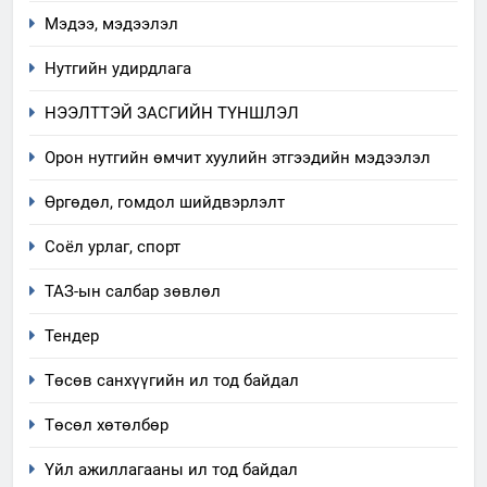
Мэдээ, мэдээлэл
Нутгийн удирдлага
НЭЭЛТТЭЙ ЗАСГИЙН ТҮНШЛЭЛ
Орон нутгийн өмчит хуулийн этгээдийн мэдээлэл
5
Өргөдөл, гомдол шийдвэрлэлт
“Шинэтгэлээр түүчээлсэн
Соёл урлаг, спорт
салбар зөвлөл” аяны хүрээнд
зохион байгуулах арга
ТАЗ-ЫН САЛБАР ЗӨВЛӨЛ
ТАЗ-ын салбар зөвлөл
хэмжээний төлөвлөгөө
Тендер
6
Санхүүгийн тайланд хийсэн
Төсөв санхүүгийн ил тод байдал
аудитын дүгнэлт
Төсөл хөтөлбөр
ИЛ ТОД БАЙДАЛ
Үйл ажиллагааны ил тод байдал
7