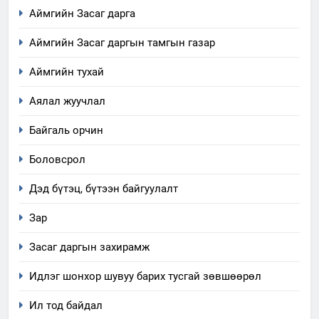
Аймгийн Засаг дарга
Аймгийн Засаг даргын тамгын газар
Аймгийн тухай
Аялал жуучлал
Байгаль орчин
Боловсрол
Дэд бүтэц, бүтээн байгуулалт
Зар
Засаг даргын захирамж
Идлэг шонхор шувуу барих тусгай зөвшөөрөл
Ил тод байдал