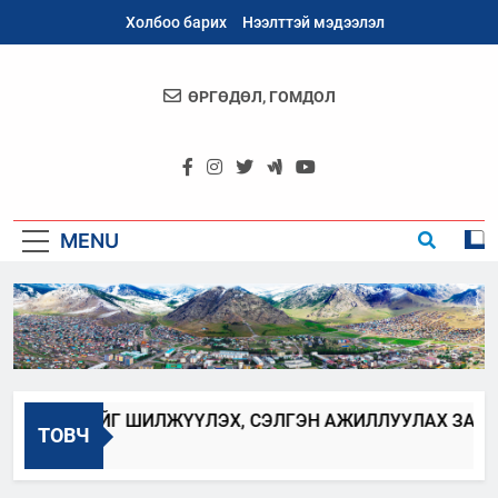
Skip
Холбоо барих
Нээлттэй мэдээлэл
to
content
ӨРГӨДӨЛ, ГОМДОЛ
Архангай
Аймаг
MENU
ХААГЧИЙГ ШИЛЖҮҮЛЭХ, СЭЛГЭН АЖИЛЛУУЛАХ ЗАР
ТОВЧ