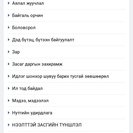
Аялал жуучлал
Байгаль орчин
Боловсрол
Дэд бүтэц, бүтээн байгуулалт
Зар
Засаг даргын захирамж
Идлэг шонхор шувуу барих тусгай зөвшөөрөл
Ил тод байдал
Мэдээ, мэдээлэл
Нутгийн удирдлага
5
НЭЭЛТТЭЙ ЗАСГИЙН ТҮНШЛЭЛ
“Шинэтгэлээр түүчээлсэн