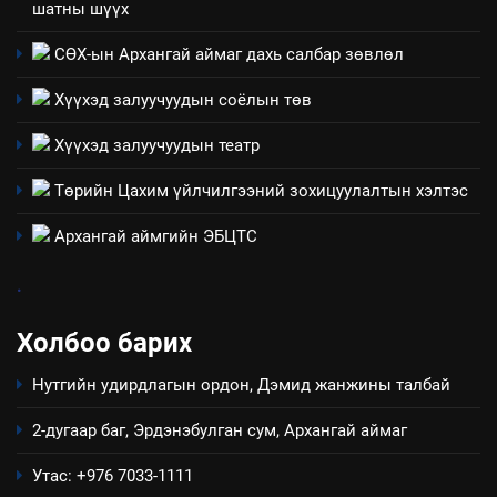
шатны шүүх
4
Төрийн албаны зөвлөлийн
СӨХ-ын Архангай аймаг дахь салбар зөвлөл
Архангай аймаг дахь салбар
Хүүхэд залуучуудын соёлын төв
зөвлөлийн 2025 оны үйл
ТАЗ-ЫН САЛБАР ЗӨВЛӨЛ
ажиллагааны жилийн
Хүүхэд залуучуудын театр
төлөвлөгөө
5
Төрийн Цахим үйлчилгээний зохицуулалтын хэлтэс
“Шинэтгэлээр түүчээлсэн
салбар зөвлөл” аяны хүрээнд
Архангай аймгийн ЭБЦТС
зохион байгуулах арга
ТАЗ-ЫН САЛБАР ЗӨВЛӨЛ
хэмжээний төлөвлөгөө
.
6
Холбоо барих
Санхүүгийн тайланд хийсэн
аудитын дүгнэлт
Нутгийн удирдлагын ордон, Дэмид жанжины талбай
ИЛ ТОД БАЙДАЛ
2-дугаар баг, Эрдэнэбулган сум, Архангай аймаг
7
Утас: +976 7033-1111
Үйл ажиллагаандаа мөрдөж