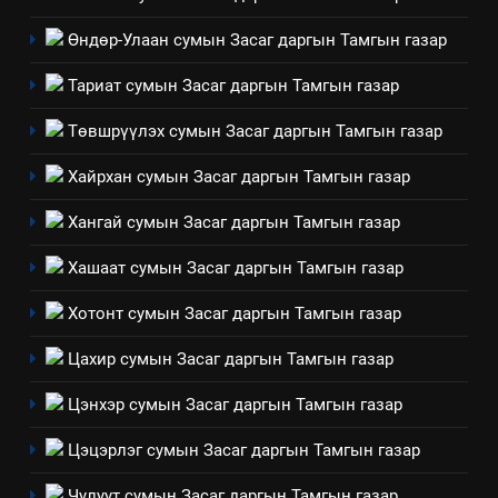
3
Өндөр-Улаан сумын Засаг даргын Тамгын газар
ТАЗ-ЫН САЛБАР ЗӨВЛӨЛ
Тариат сумын Засаг даргын Тамгын газар
Төвшрүүлэх сумын Засаг даргын Тамгын газар
4
Хайрхан сумын Засаг даргын Тамгын газар
Төрийн албаны зөвлөлийн
Архангай аймаг дахь салбар
Хангай сумын Засаг даргын Тамгын газар
зөвлөлийн 2025 оны үйл
ТАЗ-ЫН САЛБАР ЗӨВЛӨЛ
Хашаат сумын Засаг даргын Тамгын газар
ажиллагааны жилийн
төлөвлөгөө
5
Хотонт сумын Засаг даргын Тамгын газар
“Шинэтгэлээр түүчээлсэн
Цахир сумын Засаг даргын Тамгын газар
салбар зөвлөл” аяны хүрээнд
зохион байгуулах арга
ТАЗ-ЫН САЛБАР ЗӨВЛӨЛ
Цэнхэр сумын Засаг даргын Тамгын газар
хэмжээний төлөвлөгөө
Цэцэрлэг сумын Засаг даргын Тамгын газар
6
Санхүүгийн тайланд хийсэн
Чулуут сумын Засаг даргын Тамгын газар