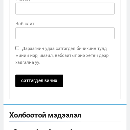
Вэб сайт
Дараагийн удаа сэтгэгдэл бичихийн тулд
миний нэр, имэйл, вэбсайтыг энэ хөтөч дээр
хадгална уу.
Холбоотой мэдээлэл