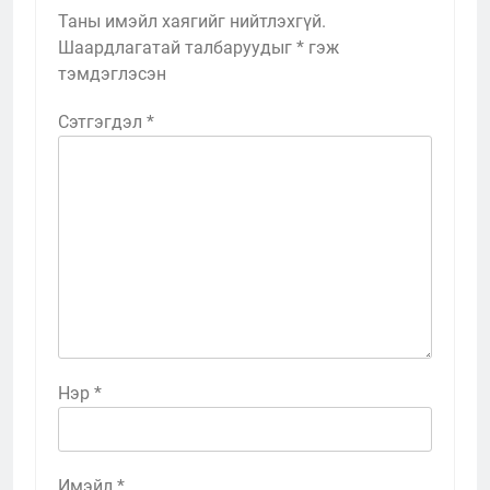
Таны имэйл хаягийг нийтлэхгүй.
Шаардлагатай талбаруудыг
*
гэж
тэмдэглэсэн
Сэтгэгдэл
*
Нэр
*
Имэйл
*