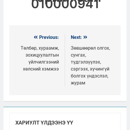
010000941
Previous:
Next:
Мэдээний
цэс
Төлбөр, хураамж,
Зөвшөөрөл олгох,
зохицуулалтын
сунгах,
үйлчилгээний
түдгэлзүүлэх,
хөлсний хэмжээ
сэргээх, хүчингүй
болгох үндэслэл,
журам
ХАРИУЛТ ҮЛДЭЭНЭ ҮҮ