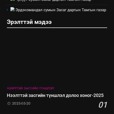
аудитын дүгнэлт
Эрдэнэмандал сумын Засаг даргын Тамгын газар
ИЛ ТОД БАЙДАЛ
Эрэлттэй мэдээ
7
Үйл ажиллагаандаа мөрдөж
байгаа хууль тогтоомж
ИЛ ТОД БАЙДАЛ
8
Мэдээлэл хариуцагчийн
явуулж байгаа үйл ажиллагаа,
үйлдвэрлэл, үйлчилгээ,
ИЛ ТОД БАЙДАЛ
ашиглаж байгаа техник,
НЭЭЛТТЭЙ ЗАСГИЙН ТҮНШЛЭЛ
технологийн хүн, мал, амьтны
эрүүл мэнд, байгаль орчинд
Нээлттэй засгийн түншлэл долоо хоног-2025
үзүүлэх буюу үзүүлж байгаа
01
2025-05-20
нөлөөллийн талаарх
мэдээлэл