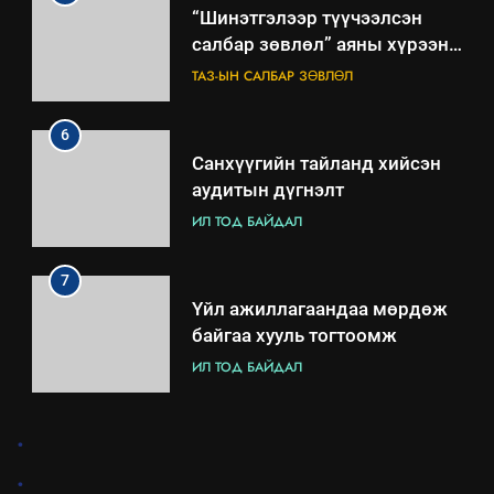
“Шинэтгэлээр түүчээлсэн
салбар зөвлөл” аяны хүрээнд
зохион байгуулах арга
ТАЗ-ЫН САЛБАР ЗӨВЛӨЛ
хэмжээний төлөвлөгөө
6
Санхүүгийн тайланд хийсэн
аудитын дүгнэлт
ИЛ ТОД БАЙДАЛ
7
Үйл ажиллагаандаа мөрдөж
байгаа хууль тогтоомж
ИЛ ТОД БАЙДАЛ
8
.
Мэдээлэл хариуцагчийн
.
явуулж байгаа үйл ажиллагаа,