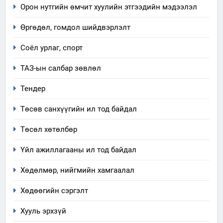
салбар зөвлөл” аяны хүрээнд
Орон нутгийн өмчит хуулийн этгээдийн мэдээлэл
зохион байгуулах арга
ТАЗ-ЫН САЛБАР ЗӨВЛӨЛ
Өргөдөл, гомдол шийдвэрлэлт
хэмжээний төлөвлөгөө
6
Соёл урлаг, спорт
Санхүүгийн тайланд хийсэн
ТАЗ-ын салбар зөвлөл
аудитын дүгнэлт
ИЛ ТОД БАЙДАЛ
Тендер
Төсөв санхүүгийн ил тод байдал
7
Үйл ажиллагаандаа мөрдөж
Төсөл хөтөлбөр
байгаа хууль тогтоомж
Үйл ажиллагааны ил тод байдал
ИЛ ТОД БАЙДАЛ
Хөдөлмөр, нийгмийн хамгаалал
8
Мэдээлэл хариуцагчийн
Хөдөөгийн сэргэлт
явуулж байгаа үйл ажиллагаа,
Хууль эрхзүй
үйлдвэрлэл, үйлчилгээ,
ИЛ ТОД БАЙДАЛ