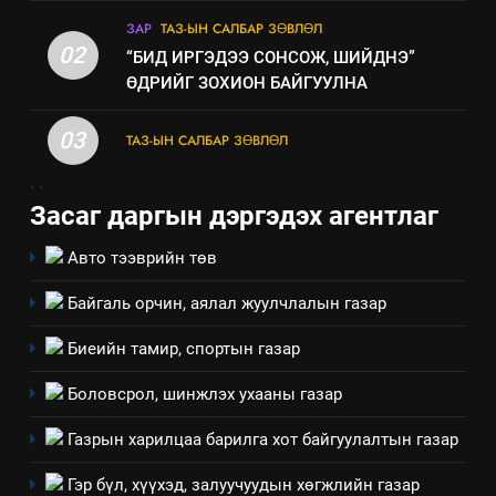
ЗАР
ТАЗ-ЫН САЛБАР ЗӨВЛӨЛ
02
“БИД ИРГЭДЭЭ СОНСОЖ, ШИЙДНЭ”
ӨДРИЙГ ЗОХИОН БАЙГУУЛНА
03
ТАЗ-ЫН САЛБАР ЗӨВЛӨЛ
.
.
Засаг даргын дэргэдэх агентлаг
Авто тээврийн төв
Байгаль орчин, аялал жуулчлалын газар
5
“Шинэтгэлээр түүчээлсэн
Биеийн тамир, спортын газар
салбар зөвлөл” аяны хүрээнд
зохион байгуулах арга
Боловсрол, шинжлэх ухааны газар
ТАЗ-ЫН САЛБАР ЗӨВЛӨЛ
хэмжээний төлөвлөгөө
Газрын харилцаа барилга хот байгуулалтын газар
6
Санхүүгийн тайланд хийсэн
Гэр бүл, хүүхэд, залуучуудын хөгжлийн газар