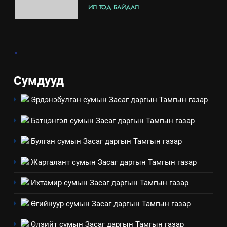
ИЛ ТОД БАЙДАЛ
8
.
Мэдээлэл хариуцагчийн
явуулж байгаа үйл ажиллагаа,
үйлдвэрлэл, үйлчилгээ,
ИЛ ТОД БАЙДАЛ
Сумдууд
ашиглаж байгаа техник,
технологийн хүн, мал, амьтны
Эрдэнэбулган сумын Засаг даргын Тамгын газар
1
эрүүл мэнд, байгаль орчинд
Нээлттэй засгийн түншлэл
үзүүлэх буюу үзүүлж байгаа
Батцэнгэл сумын Засаг даргын Тамгын газар
долоо хоног-2025
нөлөөллийн талаарх
НЭЭЛТТЭЙ ЗАСГИЙН ТҮНШЛЭЛ
Булган сумын Засаг даргын Тамгын газар
мэдээлэл
Жаргалант сумын Засаг даргын Тамгын газар
2
“БИД ИРГЭДЭЭ СОНСОЖ,
Ихтамир сумын Засаг даргын Тамгын газар
ШИЙДНЭ” ӨДРИЙГ ЗОХИОН
Өгийнуур сумын Засаг даргын Тамгын газар
БАЙГУУЛНА
ЗАР
ТАЗ-ЫН САЛБАР ЗӨВЛӨЛ
Өлзийт сумын Засаг даргын Тамгын газар