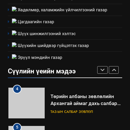
Хөдөлмөр, халамжийн үйлчилгээний газар
2
“БИД ИРГЭДЭЭ СОНСОЖ,
Цагдаагийн газар
ШИЙДНЭ” ӨДРИЙГ ЗОХИОН
БАЙГУУЛНА
Шүүх шинжилгээний хэлтэс
ЗАР
ТАЗ-ЫН САЛБАР ЗӨВЛӨЛ
Шүүхийн шийдвэр гүйцэтгэх газар
3
Эрүүл мэндийн газар
ТАЗ-ЫН САЛБАР ЗӨВЛӨЛ
Сүүлийн үеийн мэдээ
4
Төрийн албаны зөвлөлийн
Архангай аймаг дахь салбар
зөвлөлийн 2025 оны үйл
ТАЗ-ЫН САЛБАР ЗӨВЛӨЛ
ажиллагааны жилийн
төлөвлөгөө
5