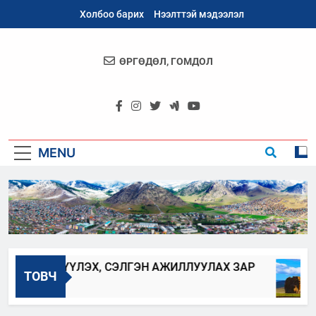
Skip
Холбоо барих
Нээлттэй мэдээлэл
to
content
ӨРГӨДӨЛ, ГОМДОЛ
Архангай
Аймаг
MENU
Г ШИЛЖҮҮЛЭХ, СЭЛГЭН АЖИЛЛУУЛАХ ЗАР
ТОВЧ