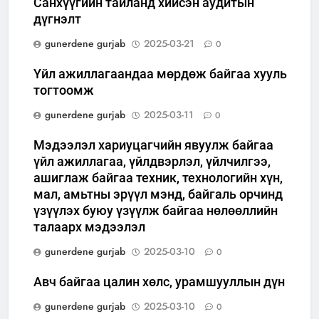
Санхүүгийн тайланд хийсэн аудитын
дүгнэлт
gunerdene gurjab
2025-03-21
0
Үйл ажиллагаандаа мөрдөж байгаа хууль
тогтоомж
gunerdene gurjab
2025-03-11
0
Мэдээлэл хариуцагчийн явуулж байгаа
үйл ажиллагаа, үйлдвэрлэл, үйлчилгээ,
ашиглаж байгаа техник, технологийн хүн,
мал, амьтны эрүүл мэнд, байгаль орчинд
үзүүлэх буюу үзүүлж байгаа нөлөөллийн
талаарх мэдээлэл
gunerdene gurjab
2025-03-10
0
Авч байгаа цалин хөлс, урамшууллын дүн
gunerdene gurjab
2025-03-10
0