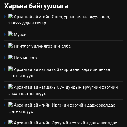
үйлдвэрлэл, үйлчилгээ,
Харьяа байгууллага
ИЛ ТОД БАЙДАЛ
ашиглаж байгаа техник,
Архангай аймгийн Соёл, урлаг, аялал жуулчлал,
технологийн хүн, мал, амьтны
1
залуучуудын газар
эрүүл мэнд, байгаль орчинд
Нээлттэй засгийн түншлэл
үзүүлэх буюу үзүүлж байгаа
долоо хоног-2025
Музей
нөлөөллийн талаарх
НЭЭЛТТЭЙ ЗАСГИЙН ТҮНШЛЭЛ
мэдээлэл
Нийтлэг үйлчилгээний алба
2
Номын төв
“БИД ИРГЭДЭЭ СОНСОЖ,
Архангай аймаг дахь Захиргааны хэргийн анхан
ШИЙДНЭ” ӨДРИЙГ ЗОХИОН
шатны шүүх
БАЙГУУЛНА
ЗАР
ТАЗ-ЫН САЛБАР ЗӨВЛӨЛ
Архангай аймаг дахь Сум дундын эрүүгийн хэргийн
анхан шатны шүүх
3
Архангай аймгийн Иргэний хэргийн давж заалдах
ТАЗ-ЫН САЛБАР ЗӨВЛӨЛ
шатны шүүх
Архангай аймгийн Эрүүгийн хэргийн давж заалдах