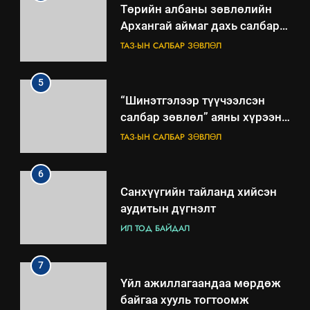
Төрийн албаны зөвлөлийн
Архангай аймаг дахь салбар
зөвлөлийн 2025 оны үйл
ТАЗ-ЫН САЛБАР ЗӨВЛӨЛ
ажиллагааны жилийн
төлөвлөгөө
5
“Шинэтгэлээр түүчээлсэн
салбар зөвлөл” аяны хүрээнд
зохион байгуулах арга
ТАЗ-ЫН САЛБАР ЗӨВЛӨЛ
хэмжээний төлөвлөгөө
6
Санхүүгийн тайланд хийсэн
аудитын дүгнэлт
ИЛ ТОД БАЙДАЛ
7
Үйл ажиллагаандаа мөрдөж
байгаа хууль тогтоомж