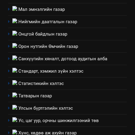
аудитын дүгнэлт
Мал эмнэлгийн газар
ИЛ ТОД БАЙДАЛ
Нийгмийн даатгалын газар
7
Онцгой байдлын газар
Үйл ажиллагаандаа мөрдөж
байгаа хууль тогтоомж
Орон нутгийн Өмчийн газар
ИЛ ТОД БАЙДАЛ
Санхүүгийн хяналт, дотоод аудитын алба
8
Стандарт, хэмжил зүйн хэлтэс
Мэдээлэл хариуцагчийн
явуулж байгаа үйл ажиллагаа,
Статистикийн хэлтэс
үйлдвэрлэл, үйлчилгээ,
ИЛ ТОД БАЙДАЛ
Татварын газар
ашиглаж байгаа техник,
технологийн хүн, мал, амьтны
1
Улсын бүртгэлийн хэлтэс
эрүүл мэнд, байгаль орчинд
Нээлттэй засгийн түншлэл
үзүүлэх буюу үзүүлж байгаа
Ус, цаг уур, орчны шинжилгээний төв
долоо хоног-2025
нөлөөллийн талаарх
НЭЭЛТТЭЙ ЗАСГИЙН ТҮНШЛЭЛ
Хүнс, хөдөө аж ахуйн газар
мэдээлэл