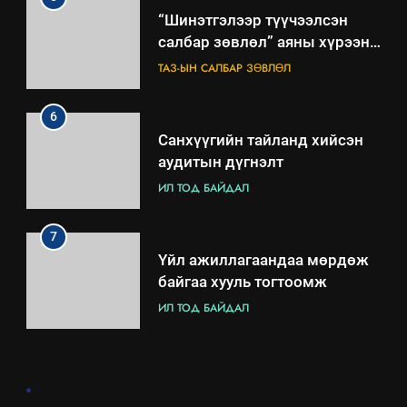
“Шинэтгэлээр түүчээлсэн
салбар зөвлөл” аяны хүрээнд
зохион байгуулах арга
ТАЗ-ЫН САЛБАР ЗӨВЛӨЛ
хэмжээний төлөвлөгөө
6
Санхүүгийн тайланд хийсэн
аудитын дүгнэлт
ИЛ ТОД БАЙДАЛ
7
Үйл ажиллагаандаа мөрдөж
байгаа хууль тогтоомж
ИЛ ТОД БАЙДАЛ
8
.
Мэдээлэл хариуцагчийн
явуулж байгаа үйл ажиллагаа,