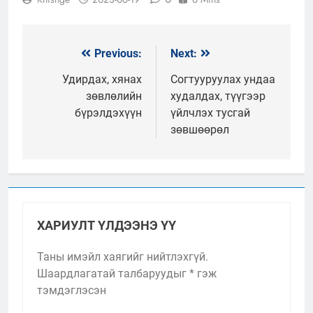
Previous:
Next:
Мэдээний
цэс
Удирдах, хянах
Согтууруулах ундаа
зөвлөлийн
худалдах, түүгээр
бүрэлдэхүүн
үйлчлэх тусгай
зөвшөөрөл
ХАРИУЛТ ҮЛДЭЭНЭ ҮҮ
Таны имэйл хаягийг нийтлэхгүй.
Шаардлагатай талбаруудыг
*
гэж
тэмдэглэсэн