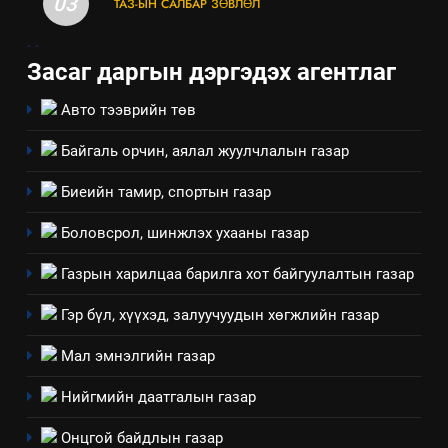
03
ТАЗ-ЫН САЛБАР ЗӨВЛӨЛ
.
.
Засаг даргын дэргэдэх агентлаг
Авто тээврийн төв
Байгаль орчин, аялал жуулчлалын газар
5
“Шинэтгэлээр түүчээлсэн
Биеийн тамир, спортын газар
салбар зөвлөл” аяны хүрээнд
зохион байгуулах арга
Боловсрол, шинжлэх ухааны газар
ТАЗ-ЫН САЛБАР ЗӨВЛӨЛ
хэмжээний төлөвлөгөө
Газрын харилцаа барилга хот байгуулалтын газар
6
Санхүүгийн тайланд хийсэн
Гэр бүл, хүүхэд, залуучуудын хөгжлийн газар
аудитын дүгнэлт
Мал эмнэлгийн газар
ИЛ ТОД БАЙДАЛ
Нийгмийн даатгалын газар
7
Онцгой байдлын газар
Үйл ажиллагаандаа мөрдөж