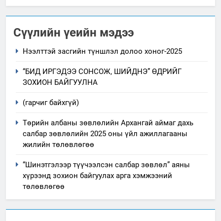
Сүүлийн үеийн мэдээ
Нээлттэй засгийн түншлэл долоо хоног-2025
“БИД ИРГЭДЭЭ СОНСОЖ, ШИЙДНЭ” ӨДРИЙГ
ЗОХИОН БАЙГУУЛНА
(гарчиг байхгүй)
Төрийн албаны зөвлөлийн Архангай аймаг дахь
салбар зөвлөлийн 2025 оны үйл ажиллагааны
жилийн төлөвлөгөө
“Шинэтгэлээр түүчээлсэн салбар зөвлөл” аяны
хүрээнд зохион байгуулах арга хэмжээний
төлөвлөгөө