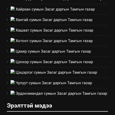
4
Хайрхан сумын Засаг даргын Тамгын газар
Төрийн албаны зөвлөлийн
Архангай аймаг дахь салбар
Хангай сумын Засаг даргын Тамгын газар
зөвлөлийн 2025 оны үйл
ТАЗ-ЫН САЛБАР ЗӨВЛӨЛ
Хашаат сумын Засаг даргын Тамгын газар
ажиллагааны жилийн
төлөвлөгөө
5
Хотонт сумын Засаг даргын Тамгын газар
“Шинэтгэлээр түүчээлсэн
Цахир сумын Засаг даргын Тамгын газар
салбар зөвлөл” аяны хүрээнд
зохион байгуулах арга
ТАЗ-ЫН САЛБАР ЗӨВЛӨЛ
Цэнхэр сумын Засаг даргын Тамгын газар
хэмжээний төлөвлөгөө
Цэцэрлэг сумын Засаг даргын Тамгын газар
6
Санхүүгийн тайланд хийсэн
Чулуут сумын Засаг даргын Тамгын газар
аудитын дүгнэлт
Эрдэнэмандал сумын Засаг даргын Тамгын газар
ИЛ ТОД БАЙДАЛ
Эрэлттэй мэдээ
7
Үйл ажиллагаандаа мөрдөж