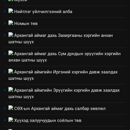
нөлөөллийн талаарх
НЭЭЛТТЭЙ ЗАСГИЙН ТҮНШЛЭЛ
мэдээлэл
Нийтлэг үйлчилгээний алба
2
Номын төв
“БИД ИРГЭДЭЭ СОНСОЖ,
Архангай аймаг дахь Захиргааны хэргийн анхан
ШИЙДНЭ” ӨДРИЙГ ЗОХИОН
шатны шүүх
БАЙГУУЛНА
ЗАР
ТАЗ-ЫН САЛБАР ЗӨВЛӨЛ
Архангай аймаг дахь Сум дундын эрүүгийн хэргийн
анхан шатны шүүх
3
Архангай аймгийн Иргэний хэргийн давж заалдах
ТАЗ-ЫН САЛБАР ЗӨВЛӨЛ
шатны шүүх
Архангай аймгийн Эрүүгийн хэргийн давж заалдах
шатны шүүх
4
Төрийн албаны зөвлөлийн
СӨХ-ын Архангай аймаг дахь салбар зөвлөл
Архангай аймаг дахь салбар
Хүүхэд залуучуудын соёлын төв
зөвлөлийн 2025 оны үйл
ТАЗ-ЫН САЛБАР ЗӨВЛӨЛ
ажиллагааны жилийн