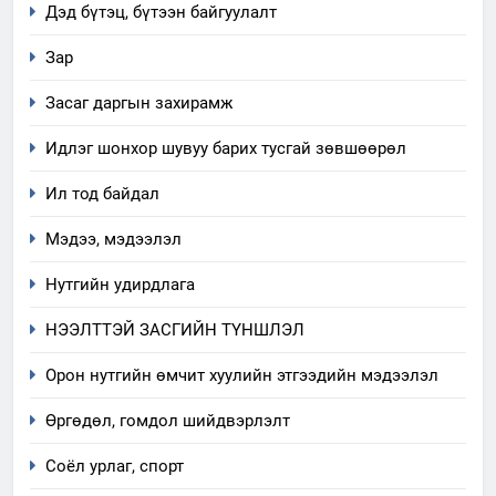
Дэд бүтэц, бүтээн байгуулалт
Зар
Засаг даргын захирамж
Идлэг шонхор шувуу барих тусгай зөвшөөрөл
Ил тод байдал
Мэдээ, мэдээлэл
Нутгийн удирдлага
5
НЭЭЛТТЭЙ ЗАСГИЙН ТҮНШЛЭЛ
“Шинэтгэлээр түүчээлсэн
салбар зөвлөл” аяны хүрээнд
Орон нутгийн өмчит хуулийн этгээдийн мэдээлэл
зохион байгуулах арга
ТАЗ-ЫН САЛБАР ЗӨВЛӨЛ
Өргөдөл, гомдол шийдвэрлэлт
хэмжээний төлөвлөгөө
6
Соёл урлаг, спорт
Санхүүгийн тайланд хийсэн