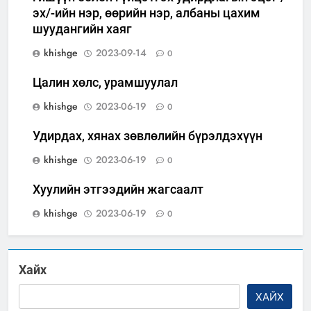
эх/-ийн нэр, өөрийн нэр, албаны цахим
шуудангийн хаяг
khishge
2023-09-14
0
Цалин хөлс, урамшуулал
khishge
2023-06-19
0
Удирдах, хянах зөвлөлийн бүрэлдэхүүн
khishge
2023-06-19
0
Хуулийн этгээдийн жагсаалт
khishge
2023-06-19
0
Хайх
ХАЙХ