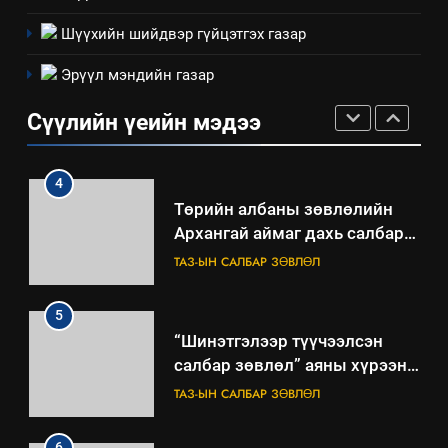
Шүүхийн шийдвэр гүйцэтгэх газар
3
Эрүүл мэндийн газар
ТАЗ-ЫН САЛБАР ЗӨВЛӨЛ
Сүүлийн үеийн мэдээ
4
Төрийн албаны зөвлөлийн
Архангай аймаг дахь салбар
зөвлөлийн 2025 оны үйл
ТАЗ-ЫН САЛБАР ЗӨВЛӨЛ
ажиллагааны жилийн
төлөвлөгөө
5
“Шинэтгэлээр түүчээлсэн
салбар зөвлөл” аяны хүрээнд
зохион байгуулах арга
ТАЗ-ЫН САЛБАР ЗӨВЛӨЛ
хэмжээний төлөвлөгөө
6