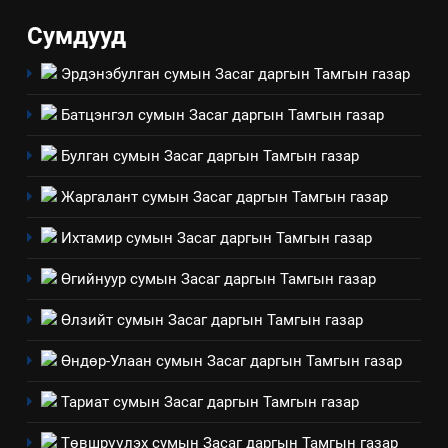
үйлдвэрлэл, үйлчилгээ,
ИЛ ТОД БАЙДАЛ
Сумдууд
ашиглаж байгаа техник,
технологийн хүн, мал, амьтны
Эрдэнэбулган сумын Засаг даргын Тамгын газар
1
эрүүл мэнд, байгаль орчинд
Нээлттэй засгийн түншлэл
үзүүлэх буюу үзүүлж байгаа
Батцэнгэл сумын Засаг даргын Тамгын газар
долоо хоног-2025
нөлөөллийн талаарх
НЭЭЛТТЭЙ ЗАСГИЙН ТҮНШЛЭЛ
Булган сумын Засаг даргын Тамгын газар
мэдээлэл
Жаргалант сумын Засаг даргын Тамгын газар
2
“БИД ИРГЭДЭЭ СОНСОЖ,
Ихтамир сумын Засаг даргын Тамгын газар
ШИЙДНЭ” ӨДРИЙГ ЗОХИОН
Өгийнуур сумын Засаг даргын Тамгын газар
БАЙГУУЛНА
ЗАР
ТАЗ-ЫН САЛБАР ЗӨВЛӨЛ
Өлзийт сумын Засаг даргын Тамгын газар
3
Өндөр-Улаан сумын Засаг даргын Тамгын газар
ТАЗ-ЫН САЛБАР ЗӨВЛӨЛ
Тариат сумын Засаг даргын Тамгын газар
Төвшрүүлэх сумын Засаг даргын Тамгын газар