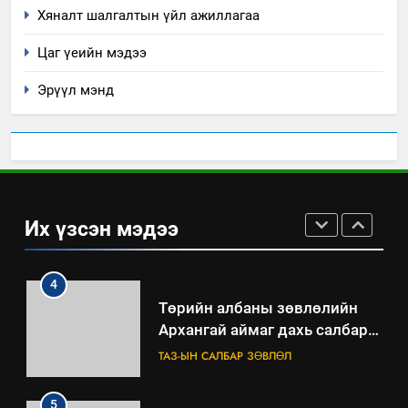
мэдээлэл
Хяналт шалгалтын үйл ажиллагаа
2
Цаг үеийн мэдээ
“БИД ИРГЭДЭЭ СОНСОЖ,
ШИЙДНЭ” ӨДРИЙГ ЗОХИОН
Эрүүл мэнд
БАЙГУУЛНА
ЗАР
ТАЗ-ЫН САЛБАР ЗӨВЛӨЛ
3
ТАЗ-ЫН САЛБАР ЗӨВЛӨЛ
Их үзсэн мэдээ
4
Төрийн албаны зөвлөлийн
Архангай аймаг дахь салбар
зөвлөлийн 2025 оны үйл
ТАЗ-ЫН САЛБАР ЗӨВЛӨЛ
ажиллагааны жилийн
төлөвлөгөө
5