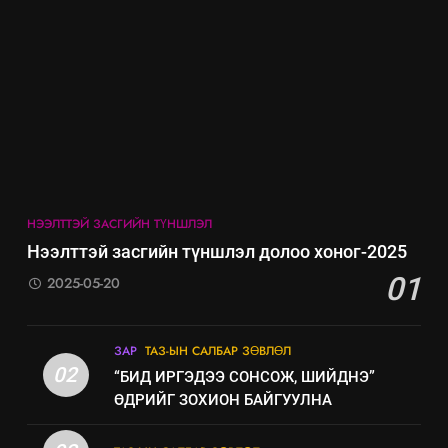
байгаа хууль тогтоомж
ИЛ ТОД БАЙДАЛ
8
Мэдээлэл хариуцагчийн
явуулж байгаа үйл ажиллагаа,
үйлдвэрлэл, үйлчилгээ,
ИЛ ТОД БАЙДАЛ
ашиглаж байгаа техник,
НЭЭЛТТЭЙ ЗАСГИЙН ТҮНШЛЭЛ
технологийн хүн, мал, амьтны
эрүүл мэнд, байгаль орчинд
Нээлттэй засгийн түншлэл долоо хоног-2025
үзүүлэх буюу үзүүлж байгаа
01
2025-05-20
нөлөөллийн талаарх
мэдээлэл
ЗАР
ТАЗ-ЫН САЛБАР ЗӨВЛӨЛ
02
“БИД ИРГЭДЭЭ СОНСОЖ, ШИЙДНЭ”
ӨДРИЙГ ЗОХИОН БАЙГУУЛНА