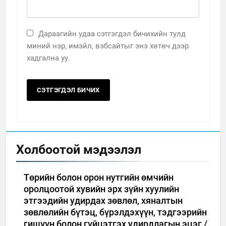
Дараагийн удаа сэтгэгдэл бичихийн тулд
миний нэр, имэйл, вэбсайтыг энэ хөтөч дээр
хадгална уу.
Холбоотой мэдээлэл
Төрийн болон орон нутгийн өмчийн
оролцоотой хувийн эрх зүйн хуулийн
этгээдийн удирдах зөвлөл, хяналтын
зөвлөлийн бүтэц, бүрэлдэхүүн, тэдгээрийн
гишүүн болон гүйцэтгэх удирдлагын эцэг /