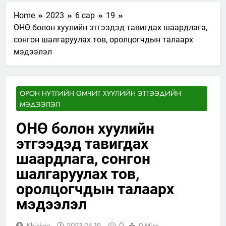
Home
2023
6 сар
19
ОНӨ болон хуулийн этгээдэд тавигдах шаардлага,
сонгон шалгаруулах тов, оролцогчдын талаарх
мэдээлэл
ОРОН НУТГИЙН ӨМЧИТ ХУУЛИЙН ЭТГЭЭДИЙН
МЭДЭЭЛЭЛ
ОНӨ болон хуулийн
этгээдэд тавигдах
шаардлага, сонгон
шалгаруулах тов,
оролцогчдын талаарх
мэдээлэл
0
Khishge
2023-06-19
0 Mins