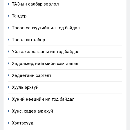
ТАЗ-ын салбар зөвлөл
аудитын дүгнэлт
ИЛ ТОД БАЙДАЛ
Тендер
Төсөв санхүүгийн ил тод байдал
7
Үйл ажиллагаандаа мөрдөж
Төсөл хөтөлбөр
байгаа хууль тогтоомж
Үйл ажиллагааны ил тод байдал
ИЛ ТОД БАЙДАЛ
Хөдөлмөр, нийгмийн хамгаалал
8
Мэдээлэл хариуцагчийн
Хөдөөгийн сэргэлт
явуулж байгаа үйл ажиллагаа,
Хууль эрхзүй
үйлдвэрлэл, үйлчилгээ,
ИЛ ТОД БАЙДАЛ
ашиглаж байгаа техник,
Хүний нөөцийн ил тод байдал
технологийн хүн, мал, амьтны
1
эрүүл мэнд, байгаль орчинд
Хүнс, хөдөө аж ахуй
Нээлттэй засгийн түншлэл
үзүүлэх буюу үзүүлж байгаа
долоо хоног-2025
Хэлтэсүүд
нөлөөллийн талаарх
НЭЭЛТТЭЙ ЗАСГИЙН ТҮНШЛЭЛ