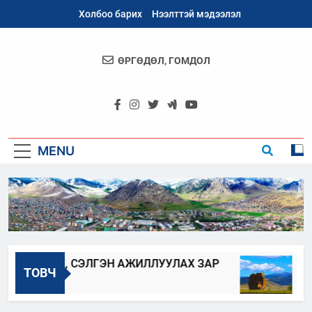
Skip
Холбоо барих
Нээлттэй мэдээлэл
to
content
ӨРГӨДӨЛ, ГОМДОЛ
Архангай
Аймаг
MENU
ЖҮҮЛЭХ, СЭЛГЭН АЖИЛЛУУЛАХ ЗАР
АРХ
ТОВЧ
2023-