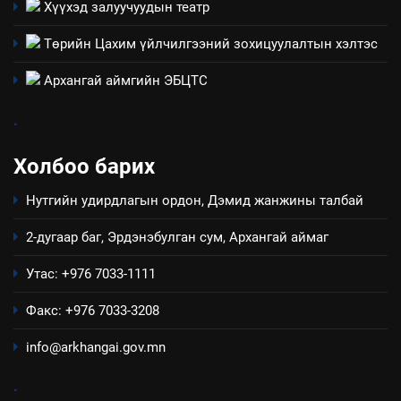
Хүүхэд залуучуудын театр
төлөвлөгөө
5
Төрийн Цахим үйлчилгээний зохицуулалтын хэлтэс
“Шинэтгэлээр түүчээлсэн
салбар зөвлөл” аяны хүрээнд
Архангай аймгийн ЭБЦТС
зохион байгуулах арга
ТАЗ-ЫН САЛБАР ЗӨВЛӨЛ
хэмжээний төлөвлөгөө
.
6
Холбоо барих
Санхүүгийн тайланд хийсэн
аудитын дүгнэлт
Нутгийн удирдлагын ордон, Дэмид жанжины талбай
ИЛ ТОД БАЙДАЛ
2-дугаар баг, Эрдэнэбулган сум, Архангай аймаг
7
Утас: +976 7033-1111
Үйл ажиллагаандаа мөрдөж
байгаа хууль тогтоомж
Факс: +976 7033-3208
ИЛ ТОД БАЙДАЛ
info@arkhangai.gov.mn
8
.