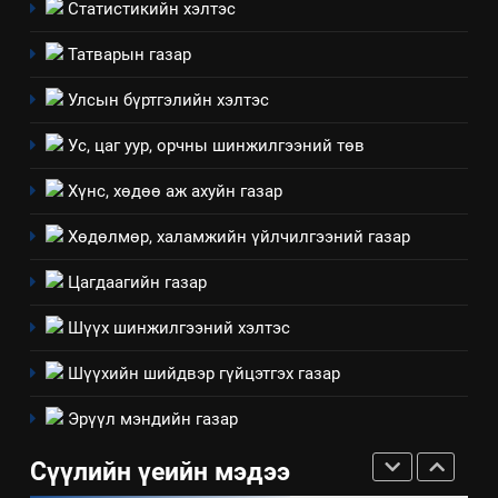
долоо хоног-2025
Статистикийн хэлтэс
нөлөөллийн талаарх
НЭЭЛТТЭЙ ЗАСГИЙН ТҮНШЛЭЛ
мэдээлэл
Татварын газар
2
Улсын бүртгэлийн хэлтэс
“БИД ИРГЭДЭЭ СОНСОЖ,
Ус, цаг уур, орчны шинжилгээний төв
ШИЙДНЭ” ӨДРИЙГ ЗОХИОН
БАЙГУУЛНА
ЗАР
ТАЗ-ЫН САЛБАР ЗӨВЛӨЛ
Хүнс, хөдөө аж ахуйн газар
Хөдөлмөр, халамжийн үйлчилгээний газар
3
Цагдаагийн газар
ТАЗ-ЫН САЛБАР ЗӨВЛӨЛ
Шүүх шинжилгээний хэлтэс
Шүүхийн шийдвэр гүйцэтгэх газар
4
Эрүүл мэндийн газар
Төрийн албаны зөвлөлийн
Архангай аймаг дахь салбар
Сүүлийн үеийн мэдээ
зөвлөлийн 2025 оны үйл
ТАЗ-ЫН САЛБАР ЗӨВЛӨЛ