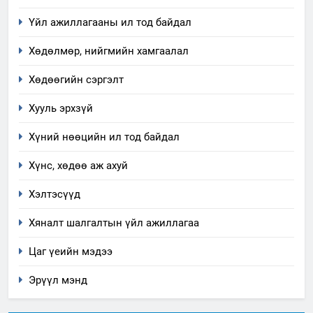
явуулж байгаа үйл ажиллагаа,
үйлдвэрлэл, үйлчилгээ,
Үйл ажиллагааны ил тод байдал
ИЛ ТОД БАЙДАЛ
ашиглаж байгаа техник,
Хөдөлмөр, нийгмийн хамгаалал
технологийн хүн, мал, амьтны
1
эрүүл мэнд, байгаль орчинд
Нээлттэй засгийн түншлэл
Хөдөөгийн сэргэлт
үзүүлэх буюу үзүүлж байгаа
долоо хоног-2025
нөлөөллийн талаарх
Хууль эрхзүй
НЭЭЛТТЭЙ ЗАСГИЙН ТҮНШЛЭЛ
мэдээлэл
Хүний нөөцийн ил тод байдал
2
Хүнс, хөдөө аж ахуй
“БИД ИРГЭДЭЭ СОНСОЖ,
ШИЙДНЭ” ӨДРИЙГ ЗОХИОН
Хэлтэсүүд
БАЙГУУЛНА
ЗАР
ТАЗ-ЫН САЛБАР ЗӨВЛӨЛ
Хяналт шалгалтын үйл ажиллагаа
3
Цаг үеийн мэдээ
Эрүүл мэнд
ТАЗ-ЫН САЛБАР ЗӨВЛӨЛ