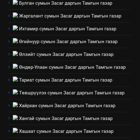
БАЙГУУЛНА
ЗАР
ТАЗ-ЫН САЛБАР ЗӨВЛӨЛ
Булган сумын Засаг даргын Тамгын газар
Жаргалант сумын Засаг даргын Тамгын газар
3
Ихтамир сумын Засаг даргын Тамгын газар
ТАЗ-ЫН САЛБАР ЗӨВЛӨЛ
Өгийнуур сумын Засаг даргын Тамгын газар
Өлзийт сумын Засаг даргын Тамгын газар
4
Өндөр-Улаан сумын Засаг даргын Тамгын газар
Төрийн албаны зөвлөлийн
Архангай аймаг дахь салбар
Тариат сумын Засаг даргын Тамгын газар
зөвлөлийн 2025 оны үйл
ТАЗ-ЫН САЛБАР ЗӨВЛӨЛ
ажиллагааны жилийн
Төвшрүүлэх сумын Засаг даргын Тамгын газар
төлөвлөгөө
5
Хайрхан сумын Засаг даргын Тамгын газар
“Шинэтгэлээр түүчээлсэн
салбар зөвлөл” аяны хүрээнд
Хангай сумын Засаг даргын Тамгын газар
зохион байгуулах арга
ТАЗ-ЫН САЛБАР ЗӨВЛӨЛ
Хашаат сумын Засаг даргын Тамгын газар
хэмжээний төлөвлөгөө