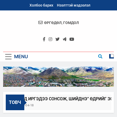
Skip
Холбоо барих
Нээлттэй мэдээлэл
to
content
ӨРГӨДӨЛ, ГОМДОЛ
Архангай
Аймаг
MENU
“БИД ИРГЭДЭЭ СОНСОЖ, ШИЙДНЭ” ӨДРИЙГ ЗОХИО
ТОВЧ
2025-04-18