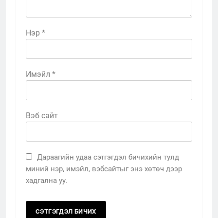
Нэр
*
Имэйл
*
Вэб сайт
Дараагийн удаа сэтгэгдэл бичихийн тулд
миний нэр, имэйл, вэбсайтыг энэ хөтөч дээр
хадгална уу.