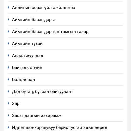
Авлигын эсрэг үйл ажиллагаа
Аймгийн Засаг дарга
Аймгийн Засаг даргын тамгын газар
Аймгийн тухай
Аялал жуучлал
Байгаль орчин
Боловсрол
Дэд бүтэц, бүтээн байгуулалт
Зар
Засаг даргын захирамж
Идлэг шонхор шувуу барих тусгай зөвшөөрөл