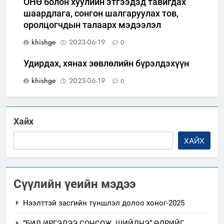
ОНӨ болон хуулийн этгээдэд тавигдах
шаардлага, сонгон шалгаруулах тов,
оролцогчдын талаарх мэдээлэл
khishge
2023-06-19
0
Удирдах, хянах зөвлөлийн бүрэлдэхүүн
khishge
2023-06-19
0
Хайх
ХАЙХ
Сүүлийн үеийн мэдээ
Нээлттэй засгийн түншлэл долоо хоног-2025
“БИД ИРГЭДЭЭ СОНСОЖ, ШИЙДНЭ” ӨДРИЙГ