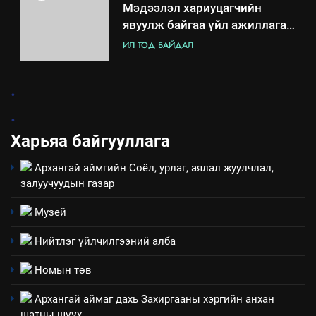
Мэдээлэл хариуцагчийн
явуулж байгаа үйл ажиллагаа,
үйлдвэрлэл, үйлчилгээ,
ИЛ ТОД БАЙДАЛ
ашиглаж байгаа техник,
технологийн хүн, мал, амьтны
1
.
эрүүл мэнд, байгаль орчинд
Нээлттэй засгийн түншлэл
үзүүлэх буюу үзүүлж байгаа
.
долоо хоног-2025
нөлөөллийн талаарх
Харьяа байгууллага
НЭЭЛТТЭЙ ЗАСГИЙН ТҮНШЛЭЛ
мэдээлэл
Архангай аймгийн Соёл, урлаг, аялал жуулчлал,
2
залуучуудын газар
“БИД ИРГЭДЭЭ СОНСОЖ,
ШИЙДНЭ” ӨДРИЙГ ЗОХИОН
Музей
БАЙГУУЛНА
ЗАР
ТАЗ-ЫН САЛБАР ЗӨВЛӨЛ
Нийтлэг үйлчилгээний алба
3
Номын төв
Архангай аймаг дахь Захиргааны хэргийн анхан
ТАЗ-ЫН САЛБАР ЗӨВЛӨЛ
шатны шүүх