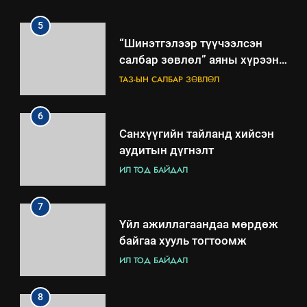
ажиллагааны жилийн
төлөвлөгөө
5
“Шинэтгэлээр түүчээлсэн
салбар зөвлөл” аяны хүрээнд
зохион байгуулах арга
ТАЗ-ЫН САЛБАР ЗӨВЛӨЛ
хэмжээний төлөвлөгөө
6
Санхүүгийн тайланд хийсэн
аудитын дүгнэлт
ИЛ ТОД БАЙДАЛ
7
Үйл ажиллагаандаа мөрдөж
байгаа хууль тогтоомж
ИЛ ТОД БАЙДАЛ
8