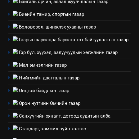
Байгаль орчин, аялал жуулчлалын газар
6
Санхүүгийн тайланд хийсэн
Биеийн тамир, спортын газар
аудитын дүгнэлт
Боловсрол, шинжлэх ухааны газар
ИЛ ТОД БАЙДАЛ
Газрын харилцаа барилга хот байгуулалтын газар
7
Үйл ажиллагаандаа мөрдөж
Гэр бүл, хүүхэд, залуучуудын хөгжлийн газар
байгаа хууль тогтоомж
Мал эмнэлгийн газар
ИЛ ТОД БАЙДАЛ
Нийгмийн даатгалын газар
8
Онцгой байдлын газар
Мэдээлэл хариуцагчийн
явуулж байгаа үйл ажиллагаа,
Орон нутгийн Өмчийн газар
үйлдвэрлэл, үйлчилгээ,
ИЛ ТОД БАЙДАЛ
ашиглаж байгаа техник,
Санхүүгийн хяналт, дотоод аудитын алба
технологийн хүн, мал, амьтны
1
Стандарт, хэмжил зүйн хэлтэс
эрүүл мэнд, байгаль орчинд
Нээлттэй засгийн түншлэл
үзүүлэх буюу үзүүлж байгаа