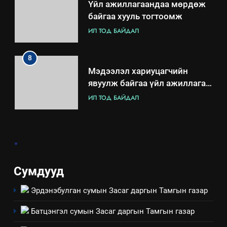
Үйл ажиллагаандаа мөрдөж
байгаа хууль тогтоомж
ИЛ ТОД БАЙДАЛ
8
Мэдээлэл хариуцагчийн
явуулж байгаа үйл ажиллагаа,
үйлдвэрлэл, үйлчилгээ,
ИЛ ТОД БАЙДАЛ
ашиглаж байгаа техник,
технологийн хүн, мал, амьтны
1
эрүүл мэнд, байгаль орчинд
.
Нээлттэй засгийн түншлэл
үзүүлэх буюу үзүүлж байгаа
долоо хоног-2025
нөлөөллийн талаарх
НЭЭЛТТЭЙ ЗАСГИЙН ТҮНШЛЭЛ
мэдээлэл
Сумдууд
Эрдэнэбулган сумын Засаг даргын Тамгын газар
2
“БИД ИРГЭДЭЭ СОНСОЖ,
Батцэнгэл сумын Засаг даргын Тамгын газар
ШИЙДНЭ” ӨДРИЙГ ЗОХИОН