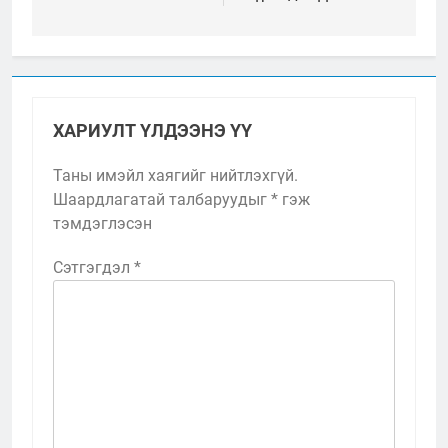
ХАРИУЛТ ҮЛДЭЭНЭ ҮҮ
Таны имэйл хаягийг нийтлэхгүй.
Шаардлагатай талбаруудыг
*
гэж
тэмдэглэсэн
Сэтгэгдэл
*