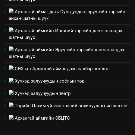
Архангай аймаг дахь Сум дундын эрүүгийн хэргийн
анхан шатны шүүх
4
Төрийн албаны зөвлөлийн
Архангай аймгийн Иргэний хэргийн давж заалдах
Архангай аймаг дахь салбар
шатны шүүх
зөвлөлийн 2025 оны үйл
ТАЗ-ЫН САЛБАР ЗӨВЛӨЛ
ажиллагааны жилийн
Архангай аймгийн Эрүүгийн хэргийн давж заалдах
төлөвлөгөө
шатны шүүх
5
“Шинэтгэлээр түүчээлсэн
СӨХ-ын Архангай аймаг дахь салбар зөвлөл
салбар зөвлөл” аяны хүрээнд
Хүүхэд залуучуудын соёлын төв
зохион байгуулах арга
ТАЗ-ЫН САЛБАР ЗӨВЛӨЛ
хэмжээний төлөвлөгөө
Хүүхэд залуучуудын театр
6
Төрийн Цахим үйлчилгээний зохицуулалтын хэлтэс
Санхүүгийн тайланд хийсэн
аудитын дүгнэлт
Архангай аймгийн ЭБЦТС
ИЛ ТОД БАЙДАЛ
.