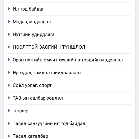
5
Ил тод байдал
“Шинэтгэлээр түүчээлсэн
салбар зөвлөл” аяны хүрээнд
Мэдээ, мэдээлэл
зохион байгуулах арга
ТАЗ-ЫН САЛБАР ЗӨВЛӨЛ
хэмжээний төлөвлөгөө
Нутгийн удирдлага
6
НЭЭЛТТЭЙ ЗАСГИЙН ТҮНШЛЭЛ
Санхүүгийн тайланд хийсэн
аудитын дүгнэлт
Орон нутгийн өмчит хуулийн этгээдийн мэдээлэл
ИЛ ТОД БАЙДАЛ
Өргөдөл, гомдол шийдвэрлэлт
7
Соёл урлаг, спорт
Үйл ажиллагаандаа мөрдөж
ТАЗ-ын салбар зөвлөл
байгаа хууль тогтоомж
ИЛ ТОД БАЙДАЛ
Тендер
Төсөв санхүүгийн ил тод байдал
8
Мэдээлэл хариуцагчийн
Төсөл хөтөлбөр