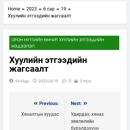
Home
2023
6 сар
19
Хуулийн этгээдийн жагсаалт
ОРОН НУТГИЙН ӨМЧИТ ХУУЛИЙН ЭТГЭЭДИЙН
МЭДЭЭЛЭЛ
Хуулийн этгээдийн
жагсаалт
0
Khishge
2023-06-19
0 Mins
Previous:
Next:
Мэдээний
цэс
Хяналтын хуудас
Удирдах, хянах
зөвлөлийн
бүрэлдэхүүн