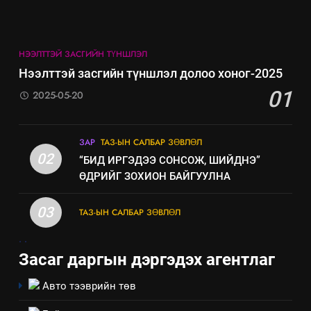
нөлөөллийн талаарх
мэдээлэл
НЭЭЛТТЭЙ ЗАСГИЙН ТҮНШЛЭЛ
Нээлттэй засгийн түншлэл долоо хоног-2025
01
2025-05-20
ЗАР
ТАЗ-ЫН САЛБАР ЗӨВЛӨЛ
02
“БИД ИРГЭДЭЭ СОНСОЖ, ШИЙДНЭ”
ӨДРИЙГ ЗОХИОН БАЙГУУЛНА
03
ТАЗ-ЫН САЛБАР ЗӨВЛӨЛ
5
.
.
“Шинэтгэлээр түүчээлсэн
Засаг даргын дэргэдэх агентлаг
салбар зөвлөл” аяны хүрээнд
зохион байгуулах арга
ТАЗ-ЫН САЛБАР ЗӨВЛӨЛ
Авто тээврийн төв
хэмжээний төлөвлөгөө