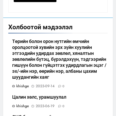
Холбоотой мэдээлэл
Төрийн болон орон нутгийн өмчийн
оролцоотой хувийн эрх зүйн хуулийн
этгээдийн удирдах зөвлөл, хяналтын
зөвлөлийн бүтэц, бүрэлдэхүүн, тэдгээрийн
гишүүн болон гүйцэтгэх удирдлагын эцэг /
эх/-ийн нэр, өөрийн нэр, албаны цахим
шуудангийн хаяг
khishge
2023-09-14
0
Цалин хөлс, урамшуулал
khishge
2023-06-19
0