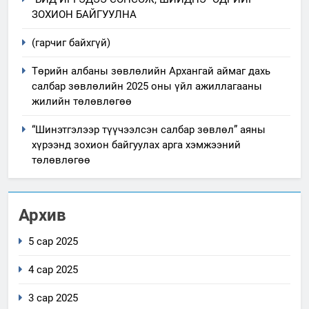
ЗОХИОН БАЙГУУЛНА
(гарчиг байхгүй)
Төрийн албаны зөвлөлийн Архангай аймаг дахь
салбар зөвлөлийн 2025 оны үйл ажиллагааны
жилийн төлөвлөгөө
“Шинэтгэлээр түүчээлсэн салбар зөвлөл” аяны
хүрээнд зохион байгуулах арга хэмжээний
төлөвлөгөө
Архив
5 сар 2025
4 сар 2025
3 сар 2025