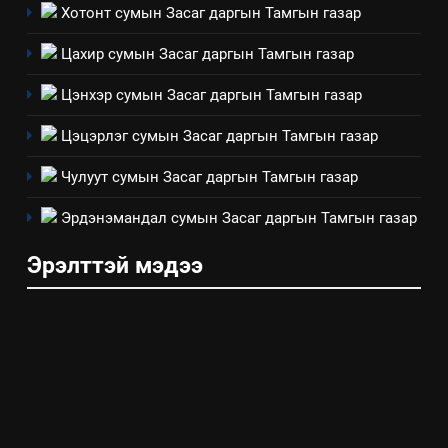
6
Хотонт сумын Засаг даргын Тамгын газар
Санхүүгийн тайланд хийсэн
Цахир сумын Засаг даргын Тамгын газар
аудитын дүгнэлт
ИЛ ТОД БАЙДАЛ
Цэнхэр сумын Засаг даргын Тамгын газар
Цэцэрлэг сумын Засаг даргын Тамгын газар
7
Үйл ажиллагаандаа мөрдөж
Чулуут сумын Засаг даргын Тамгын газар
байгаа хууль тогтоомж
Эрдэнэмандал сумын Засаг даргын Тамгын газар
ИЛ ТОД БАЙДАЛ
Эрэлттэй мэдээ
8
Мэдээлэл хариуцагчийн
явуулж байгаа үйл ажиллагаа,
үйлдвэрлэл, үйлчилгээ,
ИЛ ТОД БАЙДАЛ
ашиглаж байгаа техник,
технологийн хүн, мал, амьтны
эрүүл мэнд, байгаль орчинд
үзүүлэх буюу үзүүлж байгаа