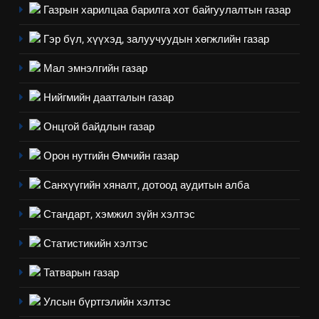
Газрын харилцаа барилга хот байгуулалтын газар
5
“Шинэтгэлээр түүчээлсэн
Гэр бүл, хүүхэд, залуучуудын хөгжлийн газар
салбар зөвлөл” аяны хүрээнд
Мал эмнэлгийн газар
зохион байгуулах арга
ТАЗ-ЫН САЛБАР ЗӨВЛӨЛ
хэмжээний төлөвлөгөө
Нийгмийн даатгалын газар
6
Онцгой байдлын газар
Санхүүгийн тайланд хийсэн
аудитын дүгнэлт
Орон нутгийн Өмчийн газар
ИЛ ТОД БАЙДАЛ
Санхүүгийн хяналт, дотоод аудитын алба
7
Стандарт, хэмжил зүйн хэлтэс
Үйл ажиллагаандаа мөрдөж
байгаа хууль тогтоомж
Статистикийн хэлтэс
ИЛ ТОД БАЙДАЛ
Татварын газар
8
Улсын бүртгэлийн хэлтэс