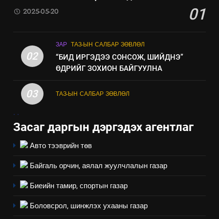
Мэдээлэл хариуцагчийн
01
2025-05-20
явуулж байгаа үйл ажиллагаа,
үйлдвэрлэл, үйлчилгээ,
ИЛ ТОД БАЙДАЛ
ашиглаж байгаа техник,
ЗАР
ТАЗ-ЫН САЛБАР ЗӨВЛӨЛ
технологийн хүн, мал, амьтны
02
“БИД ИРГЭДЭЭ СОНСОЖ, ШИЙДНЭ”
эрүүл мэнд, байгаль орчинд
ӨДРИЙГ ЗОХИОН БАЙГУУЛНА
үзүүлэх буюу үзүүлж байгаа
нөлөөллийн талаарх
03
ТАЗ-ЫН САЛБАР ЗӨВЛӨЛ
мэдээлэл
.
.
Засаг даргын дэргэдэх агентлаг
Авто тээврийн төв
Байгаль орчин, аялал жуулчлалын газар
Биеийн тамир, спортын газар
Боловсрол, шинжлэх ухааны газар