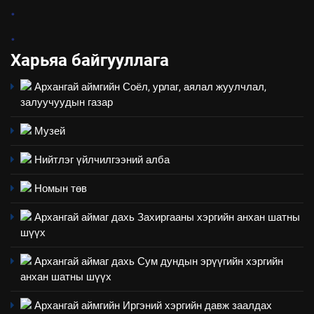
7
.
Үйл ажиллагаандаа мөрдөж
.
байгаа хууль тогтоомж
Харьяа байгууллага
ИЛ ТОД БАЙДАЛ
Архангай аймгийн Соёл, урлаг, аялал жуулчлал,
8
залуучуудын газар
Мэдээлэл хариуцагчийн
явуулж байгаа үйл ажиллагаа,
Музей
үйлдвэрлэл, үйлчилгээ,
ИЛ ТОД БАЙДАЛ
Нийтлэг үйлчилгээний алба
ашиглаж байгаа техник,
технологийн хүн, мал, амьтны
1
Номын төв
эрүүл мэнд, байгаль орчинд
Нээлттэй засгийн түншлэл
үзүүлэх буюу үзүүлж байгаа
Архангай аймаг дахь Захиргааны хэргийн анхан шатны
долоо хоног-2025
нөлөөллийн талаарх
шүүх
НЭЭЛТТЭЙ ЗАСГИЙН ТҮНШЛЭЛ
мэдээлэл
Архангай аймаг дахь Сум дундын эрүүгийн хэргийн
анхан шатны шүүх
2
“БИД ИРГЭДЭЭ СОНСОЖ,
Архангай аймгийн Иргэний хэргийн давж заалдах