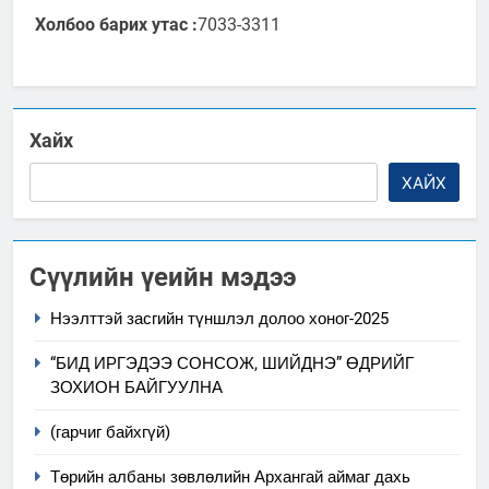
Холбоо барих утас :
7033-3311
Хайх
ХАЙХ
Сүүлийн үеийн мэдээ
Нээлттэй засгийн түншлэл долоо хоног-2025
“БИД ИРГЭДЭЭ СОНСОЖ, ШИЙДНЭ” ӨДРИЙГ
ЗОХИОН БАЙГУУЛНА
(гарчиг байхгүй)
Төрийн албаны зөвлөлийн Архангай аймаг дахь