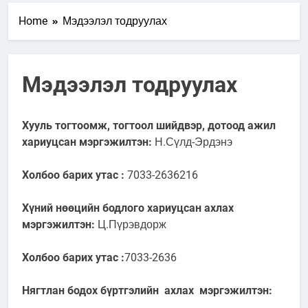
Home
Мэдээлэл тодруулах
Мэдээлэл тодруулах
Хууль тогтоомж, тогтоол шийдвэр, дотоод ажил
хариуцсан мэргэжилтэн:
Н.Сүлд-Эрдэнэ
Холбоо барих утас :
7033-2636216
Хүний нөөцийн бодлого хариуцсан ахлах
мэргэжилтэн:
Ц.Пүрэвдорж
Холбоо барих утас :
7033-2636
Нягтлан бодох бүртгэлийн ахлах мэргэжилтэн: