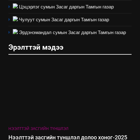
төлөвлөгөө
Цэцэрлэг сумын Засаг даргын Тамгын газар
5
“Шинэтгэлээр түүчээлсэн
Чулуут сумын Засаг даргын Тамгын газар
салбар зөвлөл” аяны хүрээнд
зохион байгуулах арга
Эрдэнэмандал сумын Засаг даргын Тамгын газар
ТАЗ-ЫН САЛБАР ЗӨВЛӨЛ
хэмжээний төлөвлөгөө
Эрэлттэй мэдээ
6
Санхүүгийн тайланд хийсэн
аудитын дүгнэлт
ИЛ ТОД БАЙДАЛ
7
Үйл ажиллагаандаа мөрдөж
байгаа хууль тогтоомж
ИЛ ТОД БАЙДАЛ
НЭЭЛТТЭЙ ЗАСГИЙН ТҮНШЛЭЛ
8
Нээлттэй засгийн түншлэл долоо хоног-2025