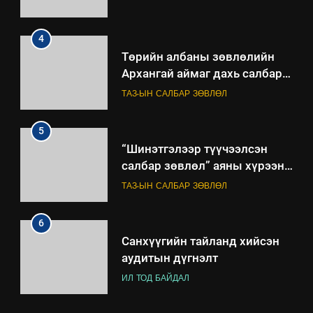
4
Төрийн албаны зөвлөлийн
Архангай аймаг дахь салбар
зөвлөлийн 2025 оны үйл
ТАЗ-ЫН САЛБАР ЗӨВЛӨЛ
ажиллагааны жилийн
төлөвлөгөө
5
“Шинэтгэлээр түүчээлсэн
салбар зөвлөл” аяны хүрээнд
зохион байгуулах арга
ТАЗ-ЫН САЛБАР ЗӨВЛӨЛ
хэмжээний төлөвлөгөө
6
Санхүүгийн тайланд хийсэн
аудитын дүгнэлт
ИЛ ТОД БАЙДАЛ