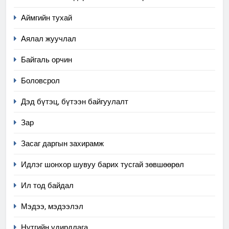
Аймгийн тухай
Аялал жуучлал
Байгаль орчин
Боловсрол
Дэд бүтэц, бүтээн байгуулалт
Зар
Засаг даргын захирамж
Идлэг шонхор шувуу барих тусгай зөвшөөрөл
Ил тод байдал
Мэдээ, мэдээлэл
Нутгийн удирдлага