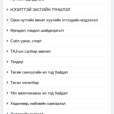
НЭЭЛТТЭЙ ЗАСГИЙН ТҮНШЛЭЛ
Орон нутгийн өмчит хуулийн этгээдийн мэдээлэл
Өргөдөл, гомдол шийдвэрлэлт
5
Соёл урлаг, спорт
“Шинэтгэлээр түүчээлсэн
ТАЗ-ын салбар зөвлөл
салбар зөвлөл” аяны хүрээнд
зохион байгуулах арга
ТАЗ-ЫН САЛБАР ЗӨВЛӨЛ
Тендер
хэмжээний төлөвлөгөө
Төсөв санхүүгийн ил тод байдал
6
Санхүүгийн тайланд хийсэн
Төсөл хөтөлбөр
аудитын дүгнэлт
Үйл ажиллагааны ил тод байдал
ИЛ ТОД БАЙДАЛ
Хөдөлмөр, нийгмийн хамгаалал
7
Үйл ажиллагаандаа мөрдөж