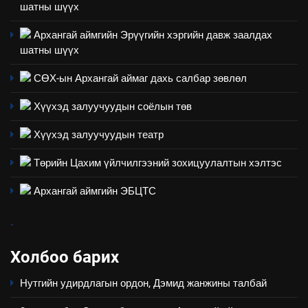
ШИЙДНЭ” ӨДРИЙГ ЗОХИОН
шатны шүүх
БАЙГУУЛНА
ЗАР
ТАЗ-ЫН САЛБАР ЗӨВЛӨЛ
Архангай аймгийн Эрүүгийн хэргийн давж заалдах
шатны шүүх
3
СӨХ-ын Архангай аймаг дахь салбар зөвлөл
ТАЗ-ЫН САЛБАР ЗӨВЛӨЛ
Хүүхэд залуучуудын соёлын төв
Хүүхэд залуучуудын театр
4
Төрийн Цахим үйлчилгээний зохицуулалтын хэлтэс
Төрийн албаны зөвлөлийн
Архангай аймаг дахь салбар
Архангай аймгийн ЭБЦТС
зөвлөлийн 2025 оны үйл
ТАЗ-ЫН САЛБАР ЗӨВЛӨЛ
ажиллагааны жилийн
.
төлөвлөгөө
5
Холбоо барих
“Шинэтгэлээр түүчээлсэн
салбар зөвлөл” аяны хүрээнд
Нутгийн удирдлагын ордон, Дэмид жанжины талбай
зохион байгуулах арга
ТАЗ-ЫН САЛБАР ЗӨВЛӨЛ
хэмжээний төлөвлөгөө