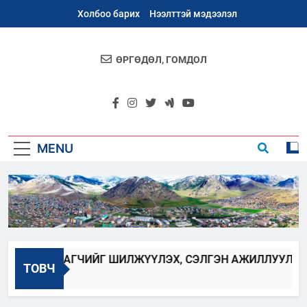
Skip
Холбоо барих
Нээлттэй мэдээлэл
to
content
ӨРГӨДӨЛ, ГОМДОЛ
Архангай
Аймаг
MENU
АЛБАН ХААГЧИЙГ ШИЛЖҮҮЛЭХ, СЭЛГЭН АЖИЛЛУУЛАХ З
ТОВЧ