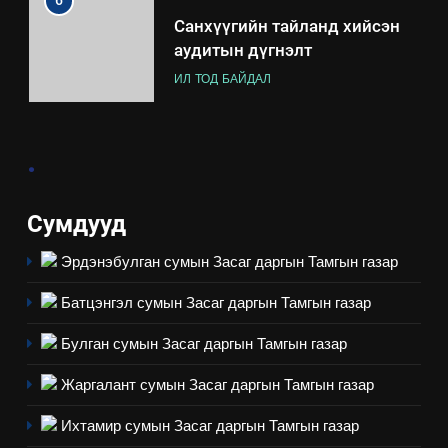
6
Санхүүгийн тайланд хийсэн
аудитын дүгнэлт
ИЛ ТОД БАЙДАЛ
7
.
Үйл ажиллагаандаа мөрдөж
байгаа хууль тогтоомж
ИЛ ТОД БАЙДАЛ
Сумдууд
Эрдэнэбулган сумын Засаг даргын Тамгын газар
8
Мэдээлэл хариуцагчийн
Батцэнгэл сумын Засаг даргын Тамгын газар
явуулж байгаа үйл ажиллагаа,
үйлдвэрлэл, үйлчилгээ,
ИЛ ТОД БАЙДАЛ
Булган сумын Засаг даргын Тамгын газар
ашиглаж байгаа техник,
Жаргалант сумын Засаг даргын Тамгын газар
технологийн хүн, мал, амьтны
1
эрүүл мэнд, байгаль орчинд
Нээлттэй засгийн түншлэл
Ихтамир сумын Засаг даргын Тамгын газар
үзүүлэх буюу үзүүлж байгаа
долоо хоног-2025