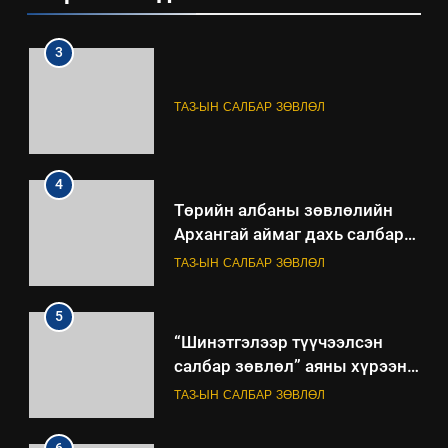
3
ТАЗ-ЫН САЛБАР ЗӨВЛӨЛ
4
Төрийн албаны зөвлөлийн
Архангай аймаг дахь салбар
зөвлөлийн 2025 оны үйл
ТАЗ-ЫН САЛБАР ЗӨВЛӨЛ
ажиллагааны жилийн
төлөвлөгөө
5
“Шинэтгэлээр түүчээлсэн
салбар зөвлөл” аяны хүрээнд
зохион байгуулах арга
ТАЗ-ЫН САЛБАР ЗӨВЛӨЛ
хэмжээний төлөвлөгөө